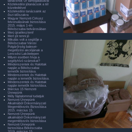
tanácsnok Úr támogatásával
Közlekedési jótanácsok a tél
közeledtével
Közlekedési tanácsaink az
őszi időszakra
Magyar Nemzeti Cirkusz
felvonulásának biztosítása
2015. május 1-én
Békéscsaba belvárosában
Merj újraéleszteni!
Mert jót tenni jó
Mikulás volt a segítője a
Békéscsabai Városi
Polgárőrség baleset-
megelőzési akciójának a
Lencsési Lakótelepen
Milyen esetben hívja a
segélyhívó számokat?
Mindenszentek és Halottak
napján a Békéscsabai
temetők biztosítása.
Mindenszentek és Halottak
napján a temetők biztosítása.
Mindenszentek és Halottak
napján temetők biztosítása.
Március 15 Nemzeti
Ünnepünk
Mély fájdalommal tudatjuk
Nemzeti Ünnepünk
Alkalmából Önkormányzati
Megemlékezés Biztosítása
2015. március 15.
Nemzeti Ünnepünk
alkalmából Önkormányzati
megemlékezés biztosítása
Nemzeti Ünnepünk
biztosítása Békéscsaba
2019. március 15.