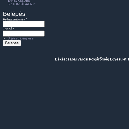
TANÉVKEZDÉS
BIZTONSÁGÁÉRT”
Belépés
Felhasználónév
*
Jelszó
*
Új jelszó igénylése
Békéscsabai Városi Polgárőrség Egyesület, H