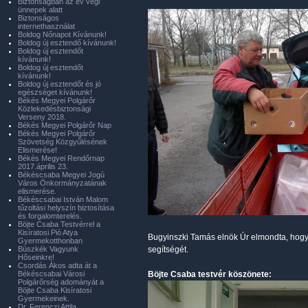
Biztonságban az év végi
ünnepek alatt
Biztonságos
internethasználat
Boldog Nőnapot Kívánunk!
Boldog új esztendő kívánunk!
Boldog új esztendőt
kívánunk!
Boldog új esztendőt
kívánunk!
Boldog új esztendőt és jó
egészséget kívánunk!
Békés Megyei Polgárőr
Közlekedésbiztonsági
Verseny 2018.
Békés Megyei Polgárőr Nap
Békés Megyei Polgárőr
Szövetség Közgyűlésének
Elismerése!
Békés Megyei Rendőrnap
2017.április 23.
Békéscsaba Megyei Jogú
Város Önkormányzatának
elismerése.
Békéscsabai István Malom
tűzoltási helyszín biztosítása
és forgalomterelés.
Böjte Csaba Testvérrel a
Kisíratosi Pió Atya
Bugyinszki Tamás elnök Úr elmondta, hogy
Gyermekotthonban
Büszkék Vagyunk
segítségét.
Hőseinkre!
Csordás Ákos adta át a
Békéscsabai Városi
Böjte Csaba testvér köszönete:
Polgárőrség adományát a
Böjte Csaba Kisíratosi
Gyermekeinek.
Dr. Ferenczi Attila