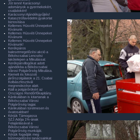
Jót tenni! Karácsonyi
adományok a gyermekekért,
családokért!
Karácsonyi Ajándékgyűjtés!
Katasztrófavédelmi gyakorlat
biztosítása
Kellemes Húsvéti Ünnepeket
Kívánunk
Kellemes Húsvéti Ünnepeket
Kívánunk
Kellemes Húsvéti Ünnepeket
Kívánunk!
Kerékpáros
balesetmegelőzési akció a
Békéscsabai Lencsési
lakótelepen a Mikulással.
Kerékpárvillogókat adott
ajándékba a Békéscsabai
Városi Polgárőrség Mikulása.
Kiemelt és fokozott
járőrszolgálatok a 21. Csabai
Kolbászfesztivál
megrendezése alatt.
Kiáll a polgárőrökért az
Országos Rendőrfőkapitány.
Kánikulában is kitartanak a
Békéscsabai Városi
Polgárőrség tagjai.
Kánikulában türelmesen és
óvatosabban!
Kérjük Támogassa
SZJ.Adója 1%-ának
Felajánlásával a
Békéscsabai Városi
Polgárőrség munkáját.
Kérjük fogadják meg
bűnmegelőzési tanácsainkat