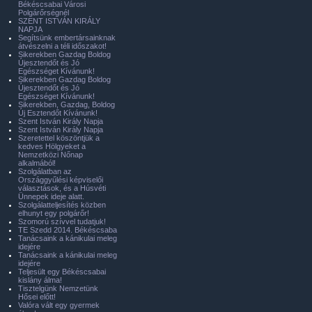
Békéscsabai Városi
Polgárőrségnél
SZENT ISTVÁN KIRÁLY
NAPJA
Segítsünk embertársainknak
átvészelni a téli időszakot!
Sikerekben Gazdag Boldog
Újesztendőt és Jó
Egészséget Kívánunk!
Sikerekben Gazdag Boldog
Újesztendőt és Jó
Egészséget Kívánunk!
Sikerekben, Gazdag, Boldog
Új Esztendőt Kívánunk!
Szent István Király Napja
Szent István Király Napja
Szeretettel köszöntjük a
kedves Hölgyeket a
Nemzetközi Nőnap
alkalmából!
Szolgálatban az
Országgyűlési képviselői
választások, és a Húsvéti
Ünnepek ideje alatt.
Szolgálatteljesítés közben
elhunyt egy polgárőr!
Szomorú szívvel tudatjuk!
TE Szedd 2014. Békéscsaba
Tanácsaink a kánikulai meleg
idejére
Tanácsaink a kánikulai meleg
idejére
Teljesült egy Békéscsabai
kislány álma!
Tisztelgünk Nemzetünk
Hősei előtt!
Valóra vált egy gyermek