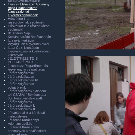
Sorsú Gyermekekért!
Húsvéti Élelmiszer Adomány
Böjte Csaba testvér
Nagyszalontai
Gyermekotthonának
Húsvétkor is a
rászorulóknak segítenek.
Húsvétkor is a rászorulókon
segítenek!
IX. András Napi
Kolbászparádé Békéscsabán
Itt a nyári vakáció!
Vigyázzunk a gyermekekre!
Itt az Ősz, jelentősen
megváltoznak a közlekedési
viszonyok.
JELENTKEZZ TE IS
POLGÁRŐRNEK!
Jelentkezz Polgárőrnek, és
legyél egy jó csapat tagja!
Járőrszolgálataink
Járőrszolgálatban
Járőrszolgálatban IV.
Járőrszolgálatban
polgárőreink
Járőrszolgálatok "Mindenki,
aki CSABAI!" Békéscsaba
300 Fesztivál ideje alatt.
Járőrszolgálatok
Járőrszolgálatok I.
Járőrszolgálatok II.
Jó tanácsaink a kánikulai
meleg idejére
Jót tenni! Karácsonyi
Adománygyűjtés
Jót tenni! Karácsonyi
adományok a családokért,
gyermekekért!