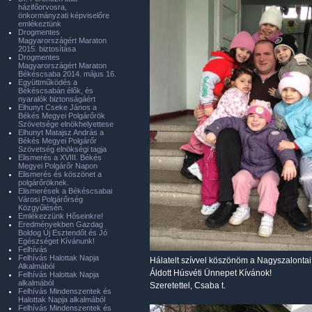
házifőorvosra,
önkormányzati képviselőre
emlékeztünk
Drogmentes
Magyarországért Maraton
2015. biztosítása
Drogmentes
Magyarországért Maraton
Békéscsaba 2014. május 16.
Együttműködés a
Békéscsabán élők, és
nyaralók biztonságáért
Elhunyt Cseke János a
Békés Megyei Polgárőrök
Szövetsége elnökhelyettese
Elhunyt Matajsz András a
Békés Megyei Polgárőr
Szövetség elnökségi tagja
Elismerés a XVIII. Békés
Megyei Polgárőr Napon
Elismerés és köszönet a
polgárőröknek.
Elismerések a Békéscsabai
Városi Polgárőrség
Közgyűlésén.
Emlékezzünk Hőseinkre!
Eredményekben Gazdag
Boldog Új Esztendőt és Jó
Egészséget Kívánunk!
Felhívás
Felhívás Halottak Napja
Hálatelt szívvel köszönöm a Nagyszalontai
Alkalmából
Áldott Húsvéti Ünnepet Kívánok!
Felhívás Halottak Napja
alkalmából
Szeretettel, Csaba t.
Felhívás Mindenszentek és
Halottak Napja alkalmából
Felhívás Mindenszentek és