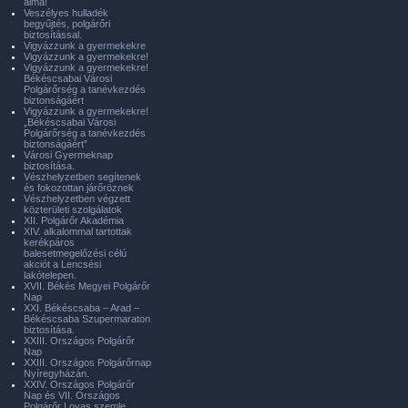
álma!
Veszélyes hulladék
begyűjtés, polgárőri
biztosítással.
Vigyázzunk a gyermekekre
Vigyázzunk a gyermekekre!
Vigyázzunk a gyermekekre!
Békéscsabai Városi
Polgárőrség a tanévkezdés
biztonságáért
Vigyázzunk a gyermekekre!
„Békéscsabai Városi
Polgárőrség a tanévkezdés
biztonságáért”
Városi Gyermeknap
biztosítása.
Vészhelyzetben segítenek
és fokozottan járőröznek
Vészhelyzetben végzett
közterületi szolgálatok
XII. Polgárőr Akadémia
XIV. alkalommal tartottak
kerékpáros
balesetmegelőzési célú
akciót a Lencsési
lakótelepen.
XVII. Békés Megyei Polgárőr
Nap
XXI. Békéscsaba – Arad –
Békéscsaba Szupermaraton
biztosítása.
XXIII. Országos Polgárőr
Nap
XXIII. Országos Polgárőrnap
Nyíregyházán.
XXIV. Országos Polgárőr
Nap és VII. Országos
Polgárőr Lovas szemle