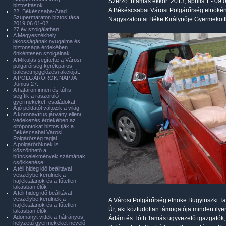
Szerző:
btamas
ekkor: 2013, április 1 - 09:
biztosítások
A Békéscsabai Városi Polgárőrség elnöké
22, Békéscsaba-Arad
Szupermaraton biztosítása
Nagyszalontai Béke Királynője Gyermekott
2019.06.01-02.
27 év szolgálatban!
A Megyeszékhely
lakosságának nyugalma és
biztonsága érdekében
önkéntesen szolgálnak.
A Mikulás segítette a Városi
polgárőrség kerékpáros
balesetmegelőzési akcióját.
A POLGÁRŐRÖK NAPJA
Június 27.
A határon innen és túl is
segítik a rászoruló
gyermekeket, családokat!
A jó példától változik a világ
A koronavírus járvány elleni
védekezés érdekében az
oltópontokat biztosítják a
Békéscsabai Városi
Polgárőrség tagjai.
A polgárőröknek is
köszönhető a
bűncselekmények számának
csökkenése.
A téli hideg idő beálltával
veszélybe kerülnek a
hajléktalanok és a fűtetlen
lakásban élők
A téli hideg idő beálltával
veszélybe kerülnek a
A Városi Polgárőrség elnöke Bugyinszki Tam
hajléktalanok és a fűtetlen
Úr, aki köztudottan támogatója minden ilyen
lakásban élők
Adományt vittek a hátrányos
Ádám és Tóth Tamás ügyvezető igazgatók, B
helyzetű gyermekeket nevelő