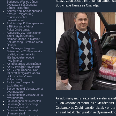
Balázs Zsolt, Szabó Imre, Simon János, Sas
Budapesti Wesley János
óvodába a Békéscsabai
Bugyinszki Tamás és Családja.
Városi Polgárőrök
András Napi Kolbászparádé
a Városi Polgárőrség
részvételével és
biztosításával.
András Napi Kolbászparádén
a Békéscsabai Városi
Polgárőrség tagjai.
Augusztus 20. Államalapító
Szent István Ünnepe,
Nemzeti Ünnep, a Magyar
Köztársaság Hivatalos Állami
Ünnepe.
Az Országos Polgárőr
Szövetség a 2018-as évet a
család, a gyermek- és
ifjúságvédelem évévé
nyilvánította.
Az időskorúak védelmében
Az Év Polgárőr Egyesülete
Az Év végi Ünnepek alatt,
fokozott szolgálatot lát el a
Békéscsabai Városi
Polgárőrség
Az év utolsó napján is
szolgálatban
Becsengettek! Vigyázzunk a
gyermekekre!
Becsöngettek! Vigyázzunk a
gyermekekre!
Az adomány nagy része tartós élelmiszerekb
Biztonságban az interneten
Külön köszönetet mondunk a Mezőker Kft.
Biztonságban az év végi
Ünnepek alatt is!
Csabának és Zsoldi Lászlónak, akik erre a 
Biztonságban az év végi
án szállították Nagyszalontai Gyermekotth
Ünnepek alatt!