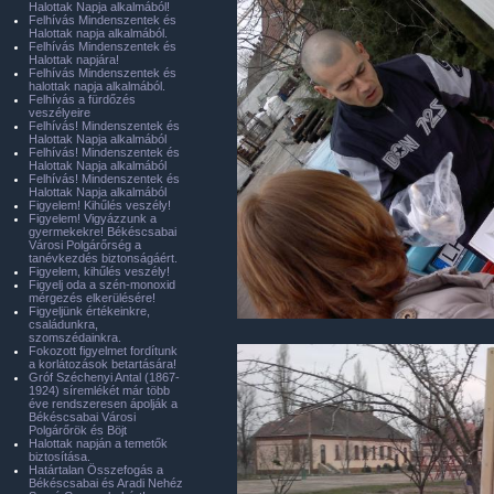
Halottak Napja alkalmából!
Felhívás Mindenszentek és
Halottak napja alkalmából.
Felhívás Mindenszentek és
Halottak napjára!
Felhívás Mindenszentek és
halottak napja alkalmából.
Felhívás a fürdőzés
veszélyeire
Felhívás! Mindenszentek és
Halottak Napja alkalmából
Felhívás! Mindenszentek és
Halottak Napja alkalmából
Felhívás! Mindenszentek és
Halottak Napja alkalmából
Figyelem! Kihűlés veszély!
Figyelem! Vigyázzunk a
gyermekekre! Békéscsabai
Városi Polgárőrség a
tanévkezdés biztonságáért.
Figyelem, kihűlés veszély!
Figyelj oda a szén-monoxid
mérgezés elkerülésére!
Figyeljünk értékeinkre,
családunkra,
szomszédainkra.
Fokozott figyelmet fordítunk
a korlátozások betartására!
Gróf Széchenyi Antal (1867-
1924) síremlékét már több
éve rendszeresen ápolják a
Békéscsabai Városi
Polgárőrök és Böjt
Halottak napján a temetők
biztosítása.
Határtalan Összefogás a
Békéscsabai és Aradi Nehéz