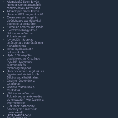
Államalapító Szent István
Nemzeti Ünnep alkalmából
rendezvények biztosítása
Államalapító Szent István
Ünnepe 2019. augusztus 20.
Élelmiszercsomaggal és
cipődobozos ajándékokkal
segítettek a polgárőrök.
Életbe lép a vörös kód jelzés!
Évértékelő Közgyűlés a
Békéscsabai Városi
Polgárőrségnél
Így védjük házunkat,
lakásunkat a betörőktől, míg
a család nyaral.
Óvjuk nyaralóinkat a
betörések ellen!
Újabb 150 település
csatlakozott az Országos
Polgárőr Szövetség
Bűnmegelőzési
mintaprogramjához
Ünnepek után is segítünk, és
figyelemmel kísérünk több
Békéscsabai hajléktalant
Őszinte részvétünk a
Családnak!
Őszinte részvétünk a
Családnak!
„Békéscsabai Városi
Polgárőrség a tanévkezdés
biztonságáért” Vigyázzunk a
gyermekekre!
„Jót tenni” Karácsonyi
adományok a rászoruló
családokért!
„POLGÁRŐRÖK A