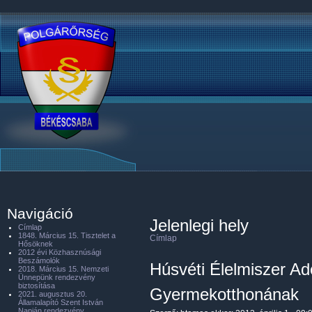
Navigáció
Jelenlegi hely
Címlap
1848. Március 15. Tisztelet a
Címlap
Hősöknek
2012 évi Közhasznúsági
Beszámolók
Húsvéti Élelmiszer A
2018. Március 15. Nemzeti
Ünnepünk rendezvény
biztosítása
Gyermekotthonának
2021. augusztus 20.
Államalapító Szent István
Napján rendezvény