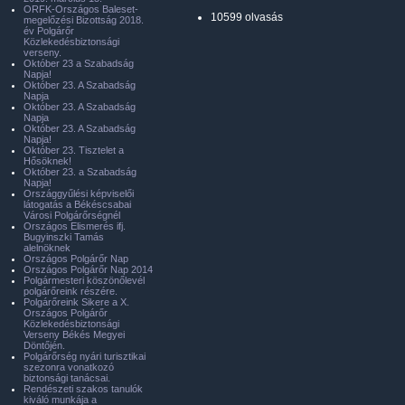
ORFK-Országos Baleset-
10599 olvasás
megelőzési Bizottság 2018.
év Polgárőr
Közlekedésbiztonsági
verseny.
Október 23 a Szabadság
Napja!
Október 23. A Szabadság
Napja
Október 23. A Szabadság
Napja
Október 23. A Szabadság
Napja!
Október 23. Tisztelet a
Hősöknek!
Október 23. a Szabadság
Napja!
Országgyűlési képviselői
látogatás a Békéscsabai
Városi Polgárőrségnél
Országos Elismerés ifj.
Bugyinszki Tamás
alelnöknek
Országos Polgárőr Nap
Országos Polgárőr Nap 2014
Polgármesteri köszönőlevél
polgárőreink részére.
Polgárőreink Sikere a X.
Országos Polgárőr
Közlekedésbiztonsági
Verseny Békés Megyei
Döntőjén.
Polgárőrség nyári turisztikai
szezonra vonatkozó
biztonsági tanácsai.
Rendészeti szakos tanulók
kiváló munkája a