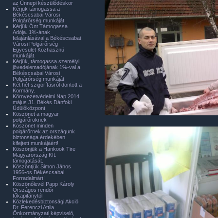
az Ünnepi készülődéskor
Kérjük támogassa a
Békéscsabai Városi
Polgárőrség munkáját.
Kérjük Önt Támogassa
Adója. 1%-ának
felajánlásával a Békéscsabai
Városi Polgárőrség
Egyesület Közhasznú
munkáját.
Kérjük, támogassa személyi
jövedelemadójának 1%-val a
Békéscsabai Városi
Polgárőrség munkáját.
Két hét szigorításról döntött a
Kormány.
Környezetvédelmi Nap 2014.
május 31. Békés Dánfoki
Üdülőközpont
Köszönet a magyar
polgárőröknek
Köszönet minden
polgárőrnek az országunk
biztonsága érdekében
kifejtett munkájáért!
Köszönjük a Hankook Tire
Magyarország Kft.
támogatását.
Köszöntjük Simon János
1956-os Békéscsabai
Forradalmárt!
Köszönőlevél Papp Károly
Országos rendőr-
főkapitánytól
Közlekedésbiztonsági Akció
Dr. Ferenczi Attila
Önkormányzati képviselő,