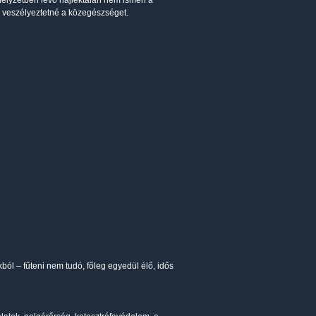
ishelyzetben lévő hajléktalan nem ismeri a
 veszélyeztetné a közegészséget.
kból – fűteni nem tudó, főleg egyedül élő, idős