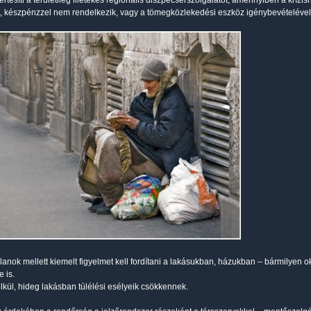
értesíti a területileg illetékes regionális diszpécserszolgálatot, amennyiben a kríz
, készpénzzel nem rendelkezik, vagy a tömegközlekedési eszköz igénybevételével
alanok mellett kiemelt figyelmet kell fordítani a lakásukban, házukban – bármilyen o
 is.
lkül, hideg lakásban túlélési esélyeik csökkennek.