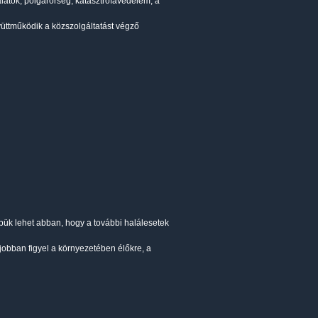
atok, polgárőrség, katasztrófavédelem, a
üttműködik a közszolgáltatást végző
pük lehet abban, hogy a további halálesetek
 jobban figyel a környezetében élőkre, a