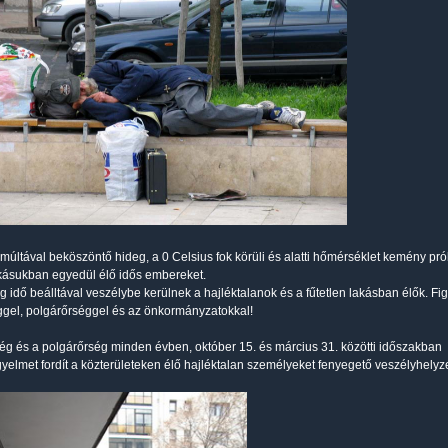
lmúltával beköszöntő hideg, a 0 Celsius fok körüli és alatti hőmérséklet kemény prób
akásukban egyedül élő idős embereket.
deg idő beálltával veszélybe kerülnek a hajléktalanok és a fűtetlen lakásban élők. F
gel, polgárőrséggel és az önkormányzatokkal!
ég és a polgárőrség minden évben, október 15. és március 31. közötti időszakban
igyelmet fordít a közterületeken élő hajléktalan személyeket fenyegető veszélyhelyze