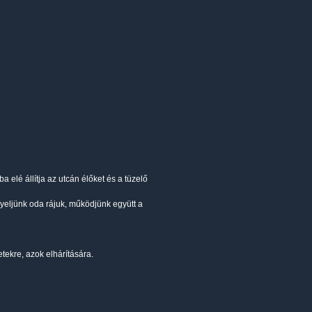
a elé állítja az utcán élőket és a tüzelő
igyeljünk oda rájuk, működjünk együtt a
tekre, azok elhárítására.