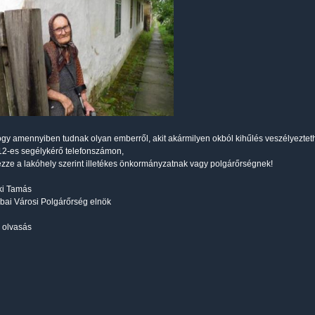
ogy amennyiben tudnak olyan emberről, akit akármilyen okból kihűlés veszélyeztet
12-es segélykérő telefonszámon,
elezze a lakóhely szerint illetékes önkormányzatnak vagy polgárőrségnek!
ki Tamás
ai Városi Polgárőrség elnök
 olvasás