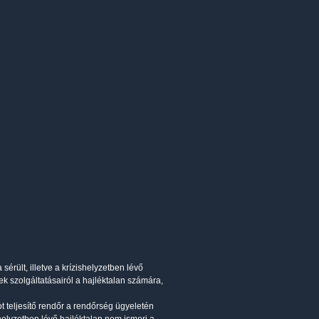
érült, illetve a krízishelyzetben lévő
tek szolgáltatásairól a hajléktalan számára,
t teljesítő rendőr a rendőrség ügyeletén