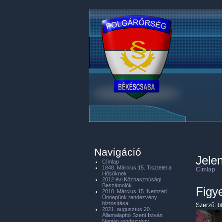
Navigáció
Jelen
Címlap
1848. Március 15. Tisztelet a
Címlap
Hősöknek
2012 évi Közhasznúsági
Beszámolók
Figy
2018. Március 15. Nemzeti
Ünnepünk rendezvény
biztosítása
Szerző:
b
2021. augusztus 20.
Államalapító Szent István
Napján rendezvény