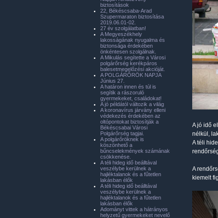
biztosítások
22, Békéscsaba-Arad
Szupermaraton biztosítása
2019.06.01-02.
27 év szolgálatban!
A Megyeszékhely
lakosságának nyugalma és
biztonsága érdekében
önkéntesen szolgálnak.
A Mikulás segítette a Városi
polgárőrség kerékpáros
balesetmegelőzési akcióját.
A POLGÁRŐRÖK NAPJA
Június 27.
A határon innen és túl is
segítik a rászoruló
gyermekeket, családokat!
A jó példától változik a világ
A koronavírus járvány elleni
védekezés érdekében az
oltópontokat biztosítják a
A jó idő e
Békéscsabai Városi
Polgárőrség tagjai.
nélkül, l
A polgárőröknek is
A téli hi
köszönhető a
bűncselekmények számának
rendőrség
csökkenése.
A téli hideg idő beálltával
veszélybe kerülnek a
A rendőrs
hajléktalanok és a fűtetlen
kiemelt f
lakásban élők
A téli hideg idő beálltával
veszélybe kerülnek a
hajléktalanok és a fűtetlen
lakásban élők
Adományt vittek a hátrányos
helyzetű gyermekeket nevelő