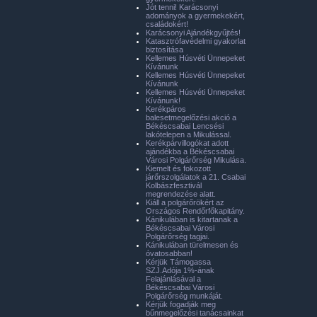
Jót tenni! Karácsonyi
adományok a gyermekekért,
családokért!
Karácsonyi Ajándékgyűjtés!
Katasztrófavédelmi gyakorlat
biztosítása
Kellemes Húsvéti Ünnepeket
Kívánunk
Kellemes Húsvéti Ünnepeket
Kívánunk
Kellemes Húsvéti Ünnepeket
Kívánunk!
Kerékpáros
balesetmegelőzési akció a
Békéscsabai Lencsési
lakótelepen a Mikulással.
Kerékpárvillogókat adott
ajándékba a Békéscsabai
Városi Polgárőrség Mikulása.
Kiemelt és fokozott
járőrszolgálatok a 21. Csabai
Kolbászfesztivál
megrendezése alatt.
Kiáll a polgárőrökért az
Országos Rendőrfőkapitány.
Kánikulában is kitartanak a
Békéscsabai Városi
Polgárőrség tagjai.
Kánikulában türelmesen és
óvatosabban!
Kérjük Támogassa
SZJ.Adója 1%-ának
Felajánlásával a
Békéscsabai Városi
Polgárőrség munkáját.
Kérjük fogadják meg
bűnmegelőzési tanácsainkat