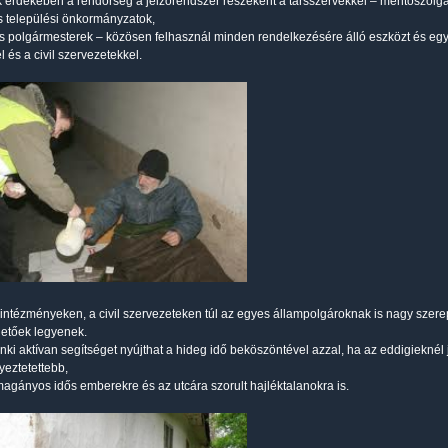
érdekében a rendőrség a jelzőrendszer részeként a társszervekkel – mentőszolgál
 települési önkormányzatok,
s polgármesterek – közösen felhasznál minden rendelkezésére álló eszközt és egy
 és a civil szervezetekkel.
 intézményeken, a civil szervezeteken túl az egyes állampolgároknak is nagy szere
etőek legyenek.
nki aktívan segítséget nyújthat a hideg idő beköszöntével azzal, ha az eddigieknél
yeztetettebb,
magányos idős emberekre és az utcára szorult hajléktalanokra is.