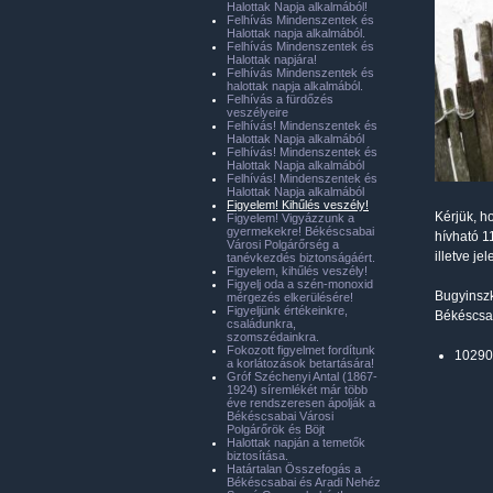
Halottak Napja alkalmából!
Felhívás Mindenszentek és
Halottak napja alkalmából.
Felhívás Mindenszentek és
Halottak napjára!
Felhívás Mindenszentek és
halottak napja alkalmából.
Felhívás a fürdőzés
veszélyeire
Felhívás! Mindenszentek és
Halottak Napja alkalmából
Felhívás! Mindenszentek és
Halottak Napja alkalmából
Felhívás! Mindenszentek és
Halottak Napja alkalmából
Figyelem! Kihűlés veszély!
Kérjük, h
Figyelem! Vigyázzunk a
gyermekekre! Békéscsabai
hívható 1
Városi Polgárőrség a
illetve j
tanévkezdés biztonságáért.
Figyelem, kihűlés veszély!
Figyelj oda a szén-monoxid
Bugyinsz
mérgezés elkerülésére!
Figyeljünk értékeinkre,
Békéscsab
családunkra,
szomszédainkra.
Fokozott figyelmet fordítunk
10290
a korlátozások betartására!
Gróf Széchenyi Antal (1867-
1924) síremlékét már több
éve rendszeresen ápolják a
Békéscsabai Városi
Polgárőrök és Böjt
Halottak napján a temetők
biztosítása.
Határtalan Összefogás a
Békéscsabai és Aradi Nehéz