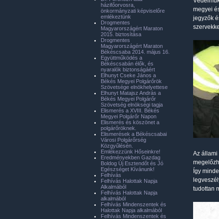
Védelmük 
házifőorvosra,
megyei és
önkormányzati képviselőre
emlékeztünk
jegyzők é
Drogmentes
szervekkel
Magyarországért Maraton
2015. biztosítása
Drogmentes
Magyarországért Maraton
Békéscsaba 2014. május 16.
Együttműködés a
Békéscsabán élők, és
nyaralók biztonságáért
Elhunyt Cseke János a
Békés Megyei Polgárőrök
Szövetsége elnökhelyettese
Elhunyt Matajsz András a
Békés Megyei Polgárőr
Szövetség elnökségi tagja
Elismerés a XVIII. Békés
Megyei Polgárőr Napon
Elismerés és köszönet a
polgárőröknek.
Elismerések a Békéscsabai
Városi Polgárőrség
Közgyűlésén.
Emlékezzünk Hőseinkre!
Az állami
Eredményekben Gazdag
megelőzh
Boldog Új Esztendőt és Jó
Egészséget Kívánunk!
Így minde
Felhívás
legveszél
Felhívás Halottak Napja
Alkalmából
tudottan 
Felhívás Halottak Napja
alkalmából
Felhívás Mindenszentek és
Halottak Napja alkalmából
Felhívás Mindenszentek és