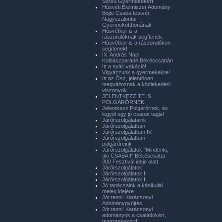
Sorsú Gyermekekért!
Húsvéti Élelmiszer Adomány
Böjte Csaba testvér
Nagyszalontai
Gyermekotthonának
Húsvétkor is a
rászorulóknak segítenek.
Húsvétkor is a rászorulókon
segítenek!
IX. András Napi
Kolbászparádé Békéscsabán
Itt a nyári vakáció!
Vigyázzunk a gyermekekre!
Itt az Ősz, jelentősen
megváltoznak a közlekedési
viszonyok.
JELENTKEZZ TE IS
POLGÁRŐRNEK!
Jelentkezz Polgárőrnek, és
legyél egy jó csapat tagja!
Járőrszolgálataink
Járőrszolgálatban
Járőrszolgálatban IV.
Járőrszolgálatban
polgárőreink
Járőrszolgálatok "Mindenki,
aki CSABAI!" Békéscsaba
300 Fesztivál ideje alatt.
Járőrszolgálatok
Járőrszolgálatok I.
Járőrszolgálatok II.
Jó tanácsaink a kánikulai
meleg idejére
Jót tenni! Karácsonyi
Adománygyűjtés
Jót tenni! Karácsonyi
adományok a családokért,
gyermekekért!