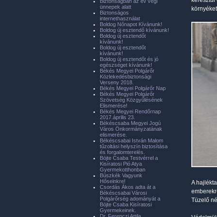
keresztül 
Biztonságban az év végi
ünnepek alatt
környéket
Biztonságos
internethasználat
Boldog Nőnapot Kívánunk!
Boldog új esztendő kívánunk!
Boldog új esztendőt
kívánunk!
Boldog új esztendőt
kívánunk!
Boldog új esztendőt és jó
egészséget kívánunk!
Békés Megyei Polgárőr
Közlekedésbiztonsági
Verseny 2018.
Békés Megyei Polgárőr Nap
Békés Megyei Polgárőr
Szövetség Közgyűlésének
Elismerése!
Békés Megyei Rendőrnap
2017.április 23.
Békéscsaba Megyei Jogú
Város Önkormányzatának
elismerése.
Békéscsabai István Malom
tűzoltási helyszín biztosítása
és forgalomterelés.
Böjte Csaba Testvérrel a
Kisíratosi Pió Atya
Gyermekotthonban
Büszkék Vagyunk
Hőseinkre!
A hajlékt
Csordás Ákos adta át a
emberekre
Békéscsabai Városi
Polgárőrség adományát a
Tüzelő né
Böjte Csaba Kisíratosi
Gyermekeinek.
Dr. Ferenczi Attila