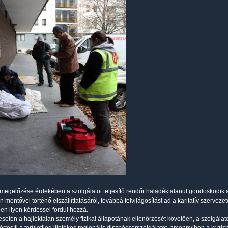
 megelőzése érdekében a szolgálatot teljesítő rendőr haladéktalanul gondoskodik a s
n mentővel történő elszállíttatásáról, továbbá felvilágosítást ad a karitatív szerveze
n ilyen kérdéssel fordul hozzá.
setén a hajléktalan személy fizikai állapotának ellenőrzését követően, a szolgálato