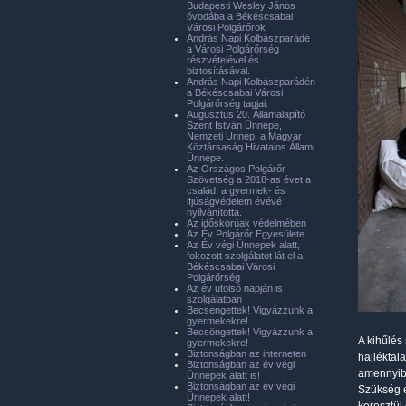
Budapesti Wesley János
óvodába a Békéscsabai
Városi Polgárőrök
András Napi Kolbászparádé
a Városi Polgárőrség
részvételével és
biztosításával.
András Napi Kolbászparádén
a Békéscsabai Városi
Polgárőrség tagjai.
Augusztus 20. Államalapító
Szent István Ünnepe,
Nemzeti Ünnep, a Magyar
Köztársaság Hivatalos Állami
Ünnepe.
Az Országos Polgárőr
Szövetség a 2018-as évet a
család, a gyermek- és
ifjúságvédelem évévé
nyilvánította.
Az időskorúak védelmében
Az Év Polgárőr Egyesülete
Az Év végi Ünnepek alatt,
fokozott szolgálatot lát el a
Békéscsabai Városi
Polgárőrség
Az év utolsó napján is
szolgálatban
Becsengettek! Vigyázzunk a
gyermekekre!
Becsöngettek! Vigyázzunk a
A kihűlés
gyermekekre!
Biztonságban az interneten
hajléktala
Biztonságban az év végi
amennyibe
Ünnepek alatt is!
Biztonságban az év végi
Szükség e
Ünnepek alatt!