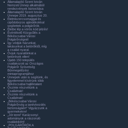
Államalapító Szent István
Nemzeti Ünnep alkalmából
rendezvények biztosítása
Államalapító Szent István
Ünnepe 2019. augusztus 20.
Élelmiszercsomaggal és
cipődobozos ajándékokkal
segítettek a polgárőrök.
Életbe lép a vörös kód jelzés!
Évértékelő Közgyűlés a
Békéscsabai Városi
Polgárőrségnél
Így védjük házunkat,
lakásunkat a betörőktől, míg
a család nyaral.
Óvjuk nyaralóinkat a
betörések ellen!
Újabb 150 település
csatlakozott az Országos
Polgárőr Szövetség
Bűnmegelőzési
mintaprogramjához
Ünnepek után is segítünk, és
figyelemmel kísérünk több
Békéscsabai hajléktalant
Őszinte részvétünk a
Családnak!
Őszinte részvétünk a
Családnak!
„Békéscsabai Városi
Polgárőrség a tanévkezdés
biztonságáért” Vigyázzunk a
gyermekekre!
„Jót tenni” Karácsonyi
adományok a rászoruló
családokért!
„POLGÁRŐRÖK A