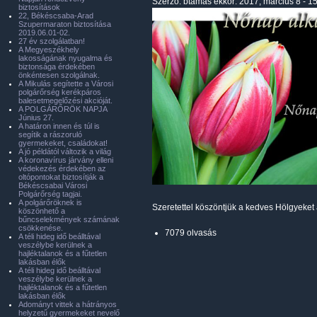
Szerző:
btamas
ekkor: 2017, március 8 - 1
biztosítások
22, Békéscsaba-Arad
Szupermaraton biztosítása
2019.06.01-02.
27 év szolgálatban!
A Megyeszékhely
lakosságának nyugalma és
biztonsága érdekében
önkéntesen szolgálnak.
A Mikulás segítette a Városi
polgárőrség kerékpáros
balesetmegelőzési akcióját.
A POLGÁRŐRÖK NAPJA
Június 27.
A határon innen és túl is
segítik a rászoruló
gyermekeket, családokat!
A jó példától változik a világ
A koronavírus járvány elleni
védekezés érdekében az
oltópontokat biztosítják a
Békéscsabai Városi
Polgárőrség tagjai.
A polgárőröknek is
Szeretettel köszöntjük a kedves Hölgyeke
köszönhető a
bűncselekmények számának
csökkenése.
7079 olvasás
A téli hideg idő beálltával
veszélybe kerülnek a
hajléktalanok és a fűtetlen
lakásban élők
A téli hideg idő beálltával
veszélybe kerülnek a
hajléktalanok és a fűtetlen
lakásban élők
Adományt vittek a hátrányos
helyzetű gyermekeket nevelő