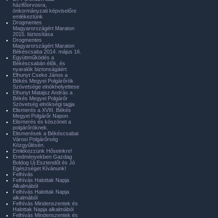
házifőorvosra,
önkormányzati képviselőre
emlékeztünk
Drogmentes
Magyarországért Maraton
2015. biztosítása
Drogmentes
Magyarországért Maraton
Békéscsaba 2014. május 16.
Együttműködés a
Békéscsabán élők, és
nyaralók biztonságáért
Elhunyt Cseke János a
Békés Megyei Polgárőrök
Szövetsége elnökhelyettese
Elhunyt Matajsz András a
Békés Megyei Polgárőr
Szövetség elnökségi tagja
Elismerés a XVIII. Békés
Megyei Polgárőr Napon
Elismerés és köszönet a
polgárőröknek.
Elismerések a Békéscsabai
Városi Polgárőrség
Közgyűlésén.
Emlékezzünk Hőseinkre!
Eredményekben Gazdag
Boldog Új Esztendőt és Jó
Egészséget Kívánunk!
Felhívás
Felhívás Halottak Napja
Alkalmából
Felhívás Halottak Napja
alkalmából
Felhívás Mindenszentek és
Halottak Napja alkalmából
Felhívás Mindenszentek és