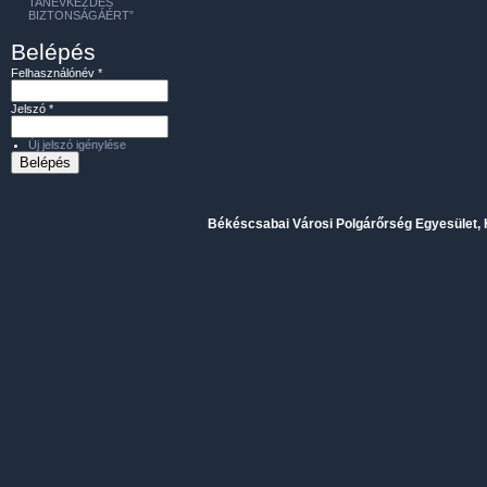
TANÉVKEZDÉS
BIZTONSÁGÁÉRT”
Belépés
Felhasználónév
*
Jelszó
*
Új jelszó igénylése
Békéscsabai Városi Polgárőrség Egyesület, H