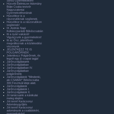
Sorsú Gyermekekért!
Húsvéti Élelmiszer Adomány
Böjte Csaba testvér
Nagyszalontai
Gyermekotthonának
Húsvétkor is a
rászorulóknak segítenek.
Húsvétkor is a rászorulókon
segítenek!
IX. András Napi
Kolbászparádé Békéscsabán
Itt a nyári vakáció!
Vigyázzunk a gyermekekre!
Itt az Ősz, jelentősen
megváltoznak a közlekedési
viszonyok.
JELENTKEZZ TE IS
POLGÁRŐRNEK!
Jelentkezz Polgárőrnek, és
legyél egy jó csapat tagja!
Járőrszolgálataink
Járőrszolgálatban
Járőrszolgálatban IV.
Járőrszolgálatban
polgárőreink
Járőrszolgálatok "Mindenki,
aki CSABAI!" Békéscsaba
300 Fesztivál ideje alatt.
Járőrszolgálatok
Járőrszolgálatok I.
Járőrszolgálatok II.
Jó tanácsaink a kánikulai
meleg idejére
Jót tenni! Karácsonyi
Adománygyűjtés
Jót tenni! Karácsonyi
adományok a családokért,
gyermekekért!