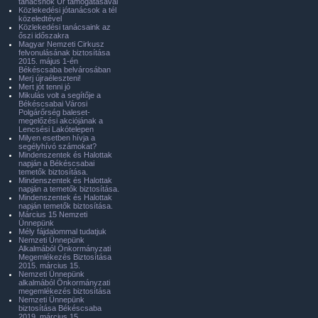
tanácsnok Úr támogatásával
Közlekedési jótanácsok a tél
közeledtével
Közlekedési tanácsaink az
őszi időszakra
Magyar Nemzeti Cirkusz
felvonulásának biztosítása
2015. május 1-én
Békéscsaba belvárosában
Merj újraéleszteni!
Mert jót tenni jó
Mikulás volt a segítője a
Békéscsabai Városi
Polgárőrség baleset-
megelőzési akciójának a
Lencsési Lakótelepen
Milyen esetben hívja a
segélyhívó számokat?
Mindenszentek és Halottak
napján a Békéscsabai
temetők biztosítása.
Mindenszentek és Halottak
napján a temetők biztosítása.
Mindenszentek és Halottak
napján temetők biztosítása.
Március 15 Nemzeti
Ünnepünk
Mély fájdalommal tudatjuk
Nemzeti Ünnepünk
Alkalmából Önkormányzati
Megemlékezés Biztosítása
2015. március 15.
Nemzeti Ünnepünk
alkalmából Önkormányzati
megemlékezés biztosítása
Nemzeti Ünnepünk
biztosítása Békéscsaba
2019. március 15.