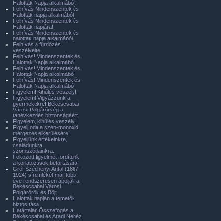
Halottak Napja alkalmából!
Felhívás Mindenszentek és
Halottak napja alkalmából.
Felhívás Mindenszentek és
Halottak napjára!
Felhívás Mindenszentek és
halottak napja alkalmából.
Felhívás a fürdőzés
veszélyeire
Felhívás! Mindenszentek és
Halottak Napja alkalmából
Felhívás! Mindenszentek és
Halottak Napja alkalmából
Felhívás! Mindenszentek és
Halottak Napja alkalmából
Figyelem! Kihűlés veszély!
Figyelem! Vigyázzunk a
gyermekekre! Békéscsabai
Városi Polgárőrség a
tanévkezdés biztonságáért.
Figyelem, kihűlés veszély!
Figyelj oda a szén-monoxid
mérgezés elkerülésére!
Figyeljünk értékeinkre,
családunkra,
szomszédainkra.
Fokozott figyelmet fordítunk
a korlátozások betartására!
Gróf Széchenyi Antal (1867-
1924) síremlékét már több
éve rendszeresen ápolják a
Békéscsabai Városi
Polgárőrök és Böjt
Halottak napján a temetők
biztosítása.
Határtalan Összefogás a
Békéscsabai és Aradi Nehéz