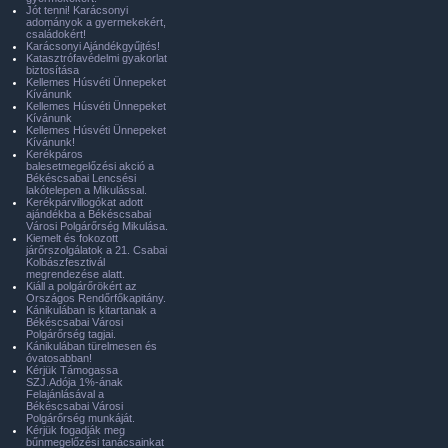
Jót tenni! Karácsonyi
adományok a gyermekekért,
családokért!
Karácsonyi Ajándékgyűjtés!
Katasztrófavédelmi gyakorlat
biztosítása
Kellemes Húsvéti Ünnepeket
Kívánunk
Kellemes Húsvéti Ünnepeket
Kívánunk
Kellemes Húsvéti Ünnepeket
Kívánunk!
Kerékpáros
balesetmegelőzési akció a
Békéscsabai Lencsési
lakótelepen a Mikulással.
Kerékpárvillogókat adott
ajándékba a Békéscsabai
Városi Polgárőrség Mikulása.
Kiemelt és fokozott
járőrszolgálatok a 21. Csabai
Kolbászfesztivál
megrendezése alatt.
Kiáll a polgárőrökért az
Országos Rendőrfőkapitány.
Kánikulában is kitartanak a
Békéscsabai Városi
Polgárőrség tagjai.
Kánikulában türelmesen és
óvatosabban!
Kérjük Támogassa
SZJ.Adója 1%-ának
Felajánlásával a
Békéscsabai Városi
Polgárőrség munkáját.
Kérjük fogadják meg
bűnmegelőzési tanácsainkat