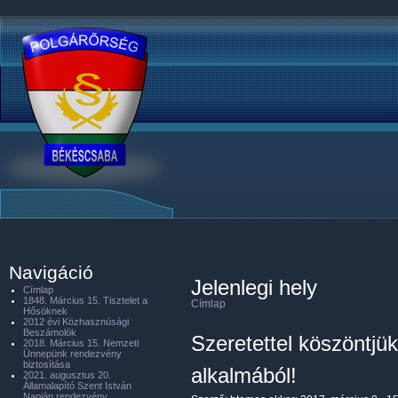
Navigáció
Jelenlegi hely
Címlap
1848. Március 15. Tisztelet a
Címlap
Hősöknek
2012 évi Közhasznúsági
Beszámolók
Szeretettel köszöntj
2018. Március 15. Nemzeti
Ünnepünk rendezvény
biztosítása
alkalmából!
2021. augusztus 20.
Államalapító Szent István
Napján rendezvény