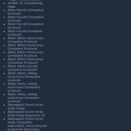
október 23. A szabadság
napja
Áldott Húsvéti Ünnepeket
Kívánunk
Áldott Húsvéti Ünnepeket
Kívánunk
Áldott Húsvéti Ünnepeket
Kívánunk
Áldott húsvéti ünnepeket
kívánunk!
Áldott, Békés Karácsonyi
Ünnepeket Kívánunk
Áldott, Békés Karácsonyi
Ünnepeket Kívánunk
Áldott, Békés Karácsonyi
Ünnepeket Kívánunk
Áldott, Békés Karácsonyi
Ünnepeket Kívánunk!
Áldott, békés húsvéti
ünnepeket kívánunk!
Áldott, békés, boldog
Karácsonyi Ünnepeket
kívánunk
Áldott, békés, boldog
Karácsonyi Ünnepeket
kívánunk
Áldott, békés, boldog
karácsonyi ünnepeket
kívánunk
Államalapító Szent István
Király Napja
Államalapító Szent István
Király Napja Augusztus 20.
Államalapító Szent István
Király Ünnepéhez
kapcsolódó, önkormányzati
programok biztosítása