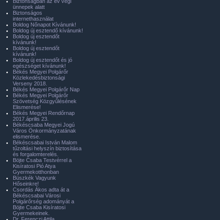
Biztonságban az év végi
ünnepek alatt
Biztonságos
internethasználat
Boldog Nőnapot Kívánunk!
Boldog új esztendő kívánunk!
Boldog új esztendőt
kívánunk!
Boldog új esztendőt
kívánunk!
Boldog új esztendőt és jó
egészséget kívánunk!
Békés Megyei Polgárőr
Közlekedésbiztonsági
Verseny 2018.
Békés Megyei Polgárőr Nap
Békés Megyei Polgárőr
Szövetség Közgyűlésének
Elismerése!
Békés Megyei Rendőrnap
2017.április 23.
Békéscsaba Megyei Jogú
Város Önkormányzatának
elismerése.
Békéscsabai István Malom
tűzoltási helyszín biztosítása
és forgalomterelés.
Böjte Csaba Testvérrel a
Kisíratosi Pió Atya
Gyermekotthonban
Büszkék Vagyunk
Hőseinkre!
Csordás Ákos adta át a
Békéscsabai Városi
Polgárőrség adományát a
Böjte Csaba Kisíratosi
Gyermekeinek.
Dr. Ferenczi Attila