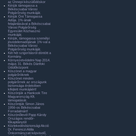
az Ünnepi készülődéskor
Kérjük támogassa a
Békéscsabai Városi
Polgárőrség munkáját.
Kérjük Önt Támogassa
Adója. 1%-ának
felajánlásával a Békéscsabai
Városi Polgárőrség
Egyesület Közhasznú
munkáját.
Kérjük, támogassa személyi
jövedelemadójának 1%-val a
Békéscsabai Városi
Polgárőrség munkáját.
Két hét szigorításról döntött a
Kormány.
Környezetvédelmi Nap 2014.
május 31. Békés Dánfoki
Üdülőközpont
Köszönet a magyar
polgárőröknek
Köszönet minden
polgárőrnek az országunk
biztonsága érdekében
kifejtett munkájáért!
Köszönjük a Hankook Tire
Magyarország Kft.
támogatását.
Köszöntjük Simon János
1956-os Békéscsabai
Forradalmárt!
Köszönőlevél Papp Károly
Országos rendőr-
főkapitánytól
Közlekedésbiztonsági Akció
Dr. Ferenczi Attila
Önkormányzati képviselő,