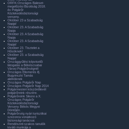
ORFK-Országos Baleset-
megelőzési Bizottság 2018.
év Polgárőr
Közlekedésbiztonsági
verseny.
Október 23 a Szabadság
Napja!
Október 23. A Szabadság
Napja
Október 23. A Szabadság
Napja
Október 23. A Szabadság
Napja!
Október 23. Tisztelet a
Hősöknek!
Október 23. a Szabadság
Napja!
Országgyűlési képviselői
látogatás a Békéscsabai
Városi Polgárőrségnél
Országos Elismerés ifj.
Bugyinszki Tamás
alelnöknek
Országos Polgárőr Nap
Országos Polgárőr Nap 2014
Polgármesteri köszönőlevél
polgárőreink részére.
Polgárőreink Sikere a X.
Országos Polgárőr
Közlekedésbiztonsági
Verseny Békés Megyei
Döntőjén.
Polgárőrség nyári turisztikai
szezonra vonatkozó
biztonsági tanácsai.
Rendészeti szakos tanulók
kiváló munkája a