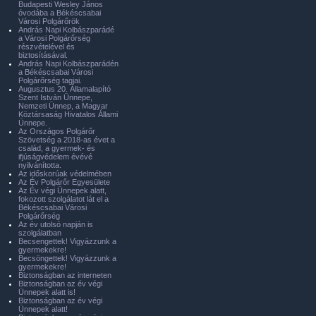
Budapesti Wesley János
óvodába a Békéscsabai
Városi Polgárőrök
András Napi Kolbászparádé
a Városi Polgárőrség
részvételével és
biztosításával.
András Napi Kolbászparádén
a Békéscsabai Városi
Polgárőrség tagjai.
Augusztus 20. Államalapító
Szent István Ünnepe,
Nemzeti Ünnep, a Magyar
Köztársaság Hivatalos Állami
Ünnepe.
Az Országos Polgárőr
Szövetség a 2018-as évet a
család, a gyermek- és
ifjúságvédelem évévé
nyilvánította.
Az időskorúak védelmében
Az Év Polgárőr Egyesülete
Az Év végi Ünnepek alatt,
fokozott szolgálatot lát el a
Békéscsabai Városi
Polgárőrség
Az év utolsó napján is
szolgálatban
Becsengettek! Vigyázzunk a
gyermekekre!
Becsöngettek! Vigyázzunk a
gyermekekre!
Biztonságban az interneten
Biztonságban az év végi
Ünnepek alatt is!
Biztonságban az év végi
Ünnepek alatt!