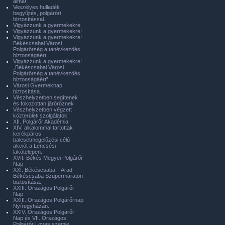
álma!
Veszélyes hulladék
begyűjtés, polgárőri
biztosítással.
Vigyázzunk a gyermekekre
Vigyázzunk a gyermekekre!
Vigyázzunk a gyermekekre!
Békéscsabai Városi
Polgárőrség a tanévkezdés
biztonságáért
Vigyázzunk a gyermekekre!
„Békéscsabai Városi
Polgárőrség a tanévkezdés
biztonságáért”
Városi Gyermeknap
biztosítása.
Vészhelyzetben segítenek
és fokozottan járőröznek
Vészhelyzetben végzett
közterületi szolgálatok
XII. Polgárőr Akadémia
XIV. alkalommal tartottak
kerékpáros
balesetmegelőzési célú
akciót a Lencsési
lakótelepen.
XVII. Békés Megyei Polgárőr
Nap
XXI. Békéscsaba – Arad –
Békéscsaba Szupermaraton
biztosítása.
XXIII. Országos Polgárőr
Nap
XXIII. Országos Polgárőrnap
Nyíregyházán.
XXIV. Országos Polgárőr
Nap és VII. Országos
Polgárőr Lovas szemle