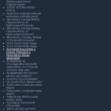
Békéscsabai Városi
Polgárőrségnél
SZENT ISTVÁN KIRÁLY
NAPJA
Segítsünk embertársainknak
átvészelni a téli időszakot!
Sikerekben Gazdag Boldog
Újesztendőt és Jó
Egészséget Kívánunk!
Sikerekben Gazdag Boldog
Újesztendőt és Jó
Egészséget Kívánunk!
Sikerekben, Gazdag, Boldog
Új Esztendőt Kívánunk!
Szent István Király Napja
Szent István Király Napja
Szeretettel köszöntjük a
kedves Hölgyeket a
Nemzetközi Nőnap
alkalmából!
Szolgálatban az
Országgyűlési képviselői
választások, és a Húsvéti
Ünnepek ideje alatt.
Szolgálatteljesítés közben
elhunyt egy polgárőr!
Szomorú szívvel tudatjuk!
TE Szedd 2014. Békéscsaba
Tanácsaink a kánikulai meleg
idejére
Tanácsaink a kánikulai meleg
idejére
Teljesült egy Békéscsabai
kislány álma!
Tisztelgünk Nemzetünk
Hősei előtt!
Valóra vált egy gyermek