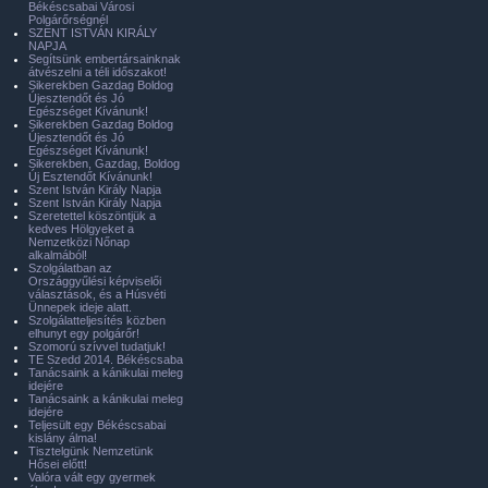
Békéscsabai Városi
Polgárőrségnél
SZENT ISTVÁN KIRÁLY
NAPJA
Segítsünk embertársainknak
átvészelni a téli időszakot!
Sikerekben Gazdag Boldog
Újesztendőt és Jó
Egészséget Kívánunk!
Sikerekben Gazdag Boldog
Újesztendőt és Jó
Egészséget Kívánunk!
Sikerekben, Gazdag, Boldog
Új Esztendőt Kívánunk!
Szent István Király Napja
Szent István Király Napja
Szeretettel köszöntjük a
kedves Hölgyeket a
Nemzetközi Nőnap
alkalmából!
Szolgálatban az
Országgyűlési képviselői
választások, és a Húsvéti
Ünnepek ideje alatt.
Szolgálatteljesítés közben
elhunyt egy polgárőr!
Szomorú szívvel tudatjuk!
TE Szedd 2014. Békéscsaba
Tanácsaink a kánikulai meleg
idejére
Tanácsaink a kánikulai meleg
idejére
Teljesült egy Békéscsabai
kislány álma!
Tisztelgünk Nemzetünk
Hősei előtt!
Valóra vált egy gyermek