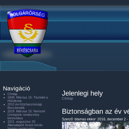
Navigáció
Jelenlegi hely
Címlap
1848. Március 15. Tisztelet a
Címlap
Hősöknek
2012 évi Közhasznúsági
Beszámolók
Biztonságban az év vé
2018. Március 15. Nemzeti
Ünnepünk rendezvény
biztosítása
Szerző:
btamas
ekkor: 2016, december 2 -
2021. augusztus 20.
Államalapító Szent István
Napján rendezvény