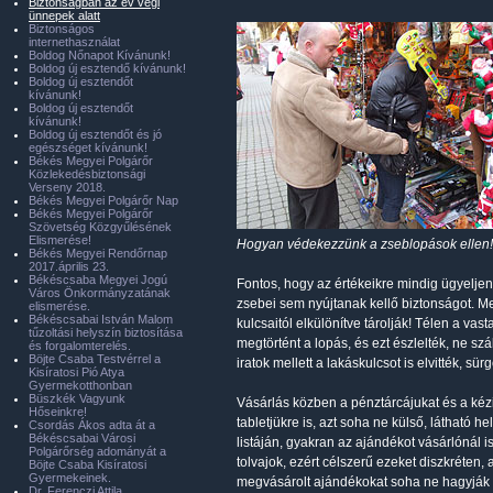
Biztonságban az év végi
ünnepek alatt
Biztonságos
internethasználat
Boldog Nőnapot Kívánunk!
Boldog új esztendő kívánunk!
Boldog új esztendőt
kívánunk!
Boldog új esztendőt
kívánunk!
Boldog új esztendőt és jó
egészséget kívánunk!
Békés Megyei Polgárőr
Közlekedésbiztonsági
Verseny 2018.
Békés Megyei Polgárőr Nap
Békés Megyei Polgárőr
Szövetség Közgyűlésének
Elismerése!
Hogyan védekezzünk a zseblopások ellen!
Békés Megyei Rendőrnap
2017.április 23.
Békéscsaba Megyei Jogú
Fontos, hogy az értékeikre mindig ügyeljene
Város Önkormányzatának
zsebei sem nyújtanak kellő biztonságot. Me
elismerése.
Békéscsabai István Malom
kulcsaitól elkülönítve tárolják! Télen a va
tűzoltási helyszín biztosítása
megtörtént a lopás, és ezt észlelték, ne sz
és forgalomterelés.
Böjte Csaba Testvérrel a
iratok mellett a lakáskulcsot is elvitték, sü
Kisíratosi Pió Atya
Gyermekotthonban
Büszkék Vagyunk
Vásárlás közben a pénztárcájukat és a kéz
Hőseinkre!
tabletjükre is, azt soha ne külső, látható 
Csordás Ákos adta át a
Békéscsabai Városi
listáján, gyakran az ajándékot vásárlónál is
Polgárőrség adományát a
tolvajok, ezért célszerű ezeket diszkréten, 
Böjte Csaba Kisíratosi
Gyermekeinek.
megvásárolt ajándékokat soha ne hagyják f
Dr. Ferenczi Attila