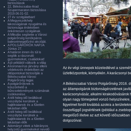
biztosítások
22, Békéscsaba-Arad
Szupermaraton biztosítása
2019.06.01-02.
27 év szolgálatban!
A Megyeszékhely
lakosságának nyugalma és
biztonsága érdekében
önkéntesen szolgálnak.
A Mikulás segítette a Városi
polgárőrség kerékpáros
balesetmegelőzési akcióját.
A POLGÁRŐRÖK NAPJA
Június 27.
A határon innen és túl is
segítik a rászoruló
gyermekeket, családokat!
A jó példától változik a világ
A koronavírus járvány elleni
Az év végi ünnepek közeledtével a személy
védekezés érdekében az
üzletközpontok, környékén. A karácsonyi b
oltópontokat biztosítják a
Békéscsabai Városi
Polgárőrség tagjai.
A Békéscsabai Városi Polgárőrség 2016. d
A polgárőröknek is
köszönhető a
az állampolgárok biztonságérzetének javítá
bűncselekmények számának
karácsonyivásár, alkalmi kirakodóvásárok 
csökkenése.
A téli hideg idő beálltával
olyan nagy tömegeket vonzó helyszínekre, a
veszélybe kerülnek a
figyelmet fordít továbbá azokra a területe
hajléktalanok és a fűtetlen
lakásban élők
összefüggő jogsértések (például a zseblo
A téli hideg idő beálltával
megelőző illetve az azt követő időszakban 
veszélybe kerülnek a
hajléktalanok és a fűtetlen
dolgozóival.
lakásban élők
Adományt vittek a hátrányos
helyzetű gyermekeket nevelő