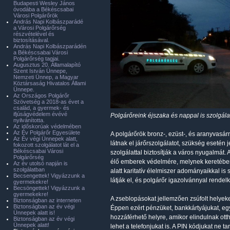
Budapesti Wesley János
óvodába a Békéscsabai
Városi Polgárőrök
András Napi Kolbászparádé
a Városi Polgárőrség
részvételével és
biztosításával.
András Napi Kolbászparádén
a Békéscsabai Városi
Polgárőrség tagjai.
Augusztus 20. Államalapító
Szent István Ünnepe,
Nemzeti Ünnep, a Magyar
Köztársaság Hivatalos Állami
Ünnepe.
Az Országos Polgárőr
Szövetség a 2018-as évet a
család, a gyermek- és
ifjúságvédelem évévé
Polgárőreink éjszaka és nappal is szolgál
nyilvánította.
Az időskorúak védelmében
Az Év Polgárőr Egyesülete
A polgárőrök bronz-, ezüst-, és aranyvasá
Az Év végi Ünnepek alatt,
látnak el járőrszolgálatot, szükség esetén 
fokozott szolgálatot lát el a
Békéscsabai Városi
szolgálattal biztosítják a város nyugalmát.
Polgárőrség
élő emberek védelmére, melynek keretében
Az év utolsó napján is
szolgálatban
alatt karitatív élelmiszer adományaikkal i
Becsengettek! Vigyázzunk a
látják el, és polgárőr igazolvánnyal rendel
gyermekekre!
Becsöngettek! Vigyázzunk a
gyermekekre!
A zseblopásokat jellemzően zsúfolt helyek
Biztonságban az interneten
Biztonságban az év végi
Éppen ezért pénzüket, bankkártyájukat, e
Ünnepek alatt is!
hozzáférhető helyre, amikor elindulnak otth
Biztonságban az év végi
Ünnepek alatt!
lehet a telefonjukat is. A PIN kódjukat ne 