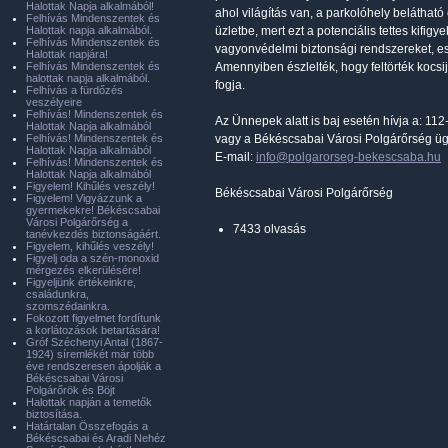
Halottak Napja alkalmából!
ahol világítás van, a parkolóhely beláthat
Felhívás Mindenszentek és
Halottak napja alkalmából.
üzletbe, mert ezt a potenciális tettes kifig
Felhívás Mindenszentek és
vagyonvédelmi biztonsági rendszereket, e
Halottak napjára!
Felhívás Mindenszentek és
Amennyiben észlelték, hogy feltörték kocsi
halottak napja alkalmából.
fogja.
Felhívás a fürdőzés
veszélyeire
Felhívás! Mindenszentek és
Az Ünnepek alatt is baj esetén hívja a: 11
Halottak Napja alkalmából
Felhívás! Mindenszentek és
vagy a Békéscsabai Városi Polgárőrség üg
Halottak Napja alkalmából
E-mail:
info@polgarorseg-bekescsaba.hu
Felhívás! Mindenszentek és
Halottak Napja alkalmából
Figyelem! Kihűlés veszély!
Békéscsabai Városi Polgárőrség
Figyelem! Vigyázzunk a
gyermekekre! Békéscsabai
Városi Polgárőrség a
7433 olvasás
tanévkezdés biztonságáért.
Figyelem, kihűlés veszély!
Figyelj oda a szén-monoxid
mérgezés elkerülésére!
Figyeljünk értékeinkre,
családunkra,
szomszédainkra.
Fokozott figyelmet fordítunk
a korlátozások betartására!
Gróf Széchenyi Antal (1867-
1924) síremlékét már több
éve rendszeresen ápolják a
Békéscsabai Városi
Polgárőrök és Böjt
Halottak napján a temetők
biztosítása.
Határtalan Összefogás a
Békéscsabai és Aradi Nehéz