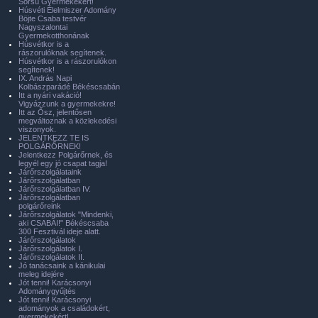
Sorsú Gyermekekért!
Húsvéti Élelmiszer Adomány
Böjte Csaba testvér
Nagyszalontai
Gyermekotthonának
Húsvétkor is a
rászorulóknak segítenek.
Húsvétkor is a rászorulókon
segítenek!
IX. András Napi
Kolbászparádé Békéscsabán
Itt a nyári vakáció!
Vigyázzunk a gyermekekre!
Itt az Ősz, jelentősen
megváltoznak a közlekedési
viszonyok.
JELENTKEZZ TE IS
POLGÁRŐRNEK!
Jelentkezz Polgárőrnek, és
legyél egy jó csapat tagja!
Járőrszolgálataink
Járőrszolgálatban
Járőrszolgálatban IV.
Járőrszolgálatban
polgárőreink
Járőrszolgálatok "Mindenki,
aki CSABAI!" Békéscsaba
300 Fesztivál ideje alatt.
Járőrszolgálatok
Járőrszolgálatok I.
Járőrszolgálatok II.
Jó tanácsaink a kánikulai
meleg idejére
Jót tenni! Karácsonyi
Adománygyűjtés
Jót tenni! Karácsonyi
adományok a családokért,
gyermekekért!