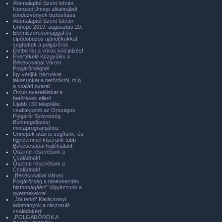
Államalapító Szent István
Nemzeti Ünnep alkalmából
rendezvények biztosítása
Államalapító Szent István
Ünnepe 2019. augusztus 20.
Élelmiszercsomaggal és
cipődobozos ajándékokkal
segítettek a polgárőrök.
Életbe lép a vörös kód jelzés!
Évértékelő Közgyűlés a
Békéscsabai Városi
Polgárőrségnél
Így védjük házunkat,
lakásunkat a betörőktől, míg
a család nyaral.
Óvjuk nyaralóinkat a
betörések ellen!
Újabb 150 település
csatlakozott az Országos
Polgárőr Szövetség
Bűnmegelőzési
mintaprogramjához
Ünnepek után is segítünk, és
figyelemmel kísérünk több
Békéscsabai hajléktalant
Őszinte részvétünk a
Családnak!
Őszinte részvétünk a
Családnak!
„Békéscsabai Városi
Polgárőrség a tanévkezdés
biztonságáért” Vigyázzunk a
gyermekekre!
„Jót tenni” Karácsonyi
adományok a rászoruló
családokért!
„POLGÁRŐRÖK A