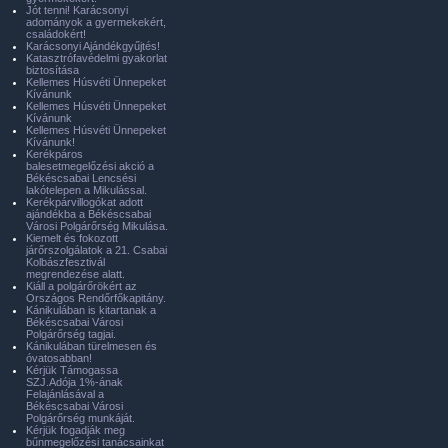
Jót tenni! Karácsonyi
adományok a gyermekekért,
családokért!
Karácsonyi Ajándékgyűjtés!
Katasztrófavédelmi gyakorlat
biztosítása
Kellemes Húsvéti Ünnepeket
Kívánunk
Kellemes Húsvéti Ünnepeket
Kívánunk
Kellemes Húsvéti Ünnepeket
Kívánunk!
Kerékpáros
balesetmegelőzési akció a
Békéscsabai Lencsési
lakótelepen a Mikulással.
Kerékpárvillogókat adott
ajándékba a Békéscsabai
Városi Polgárőrség Mikulása.
Kiemelt és fokozott
járőrszolgálatok a 21. Csabai
Kolbászfesztivál
megrendezése alatt.
Kiáll a polgárőrökért az
Országos Rendőrfőkapitány.
Kánikulában is kitartanak a
Békéscsabai Városi
Polgárőrség tagjai.
Kánikulában türelmesen és
óvatosabban!
Kérjük Támogassa
SZJ.Adója 1%-ának
Felajánlásával a
Békéscsabai Városi
Polgárőrség munkáját.
Kérjük fogadják meg
bűnmegelőzési tanácsainkat