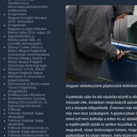
házifőorvosra,
önkormányzati képviselőre
emlékeztünk
Drogmentes
Magyarországért Maraton
2015. biztosítása
Drogmentes
Magyarországért Maraton
Békéscsaba 2014. május 16.
Együttműködés a
Békéscsabán élők, és
nyaralók biztonságáért
Elhunyt Cseke János a
Békés Megyei Polgárőrök
Szövetsége elnökhelyettese
Elhunyt Matajsz András a
Békés Megyei Polgárőr
Szövetség elnökségi tagja
Elismerés a XVIII. Békés
Megyei Polgárőr Napon
Elismerés és köszönet a
polgárőröknek.
Elismerések a Békéscsabai
Hogyan védekezzünk gépkocsink feltörése 
Városi Polgárőrség
Közgyűlésén.
Emlékezzünk Hőseinkre!
A parkolás után és két vásárlás között is 
Eredményekben Gazdag
Boldog Új Esztendőt és Jó
műszaki cikk, korábban megvásárolt ajándé
Egészséget Kívánunk!
ezt a tolvajok kifigyelhetik. Érdemes már 
Felhívás
Felhívás Halottak Napja
már nem lesz szükségünk. A gépkocsiban lát
Alkalmából
mivel ezt nem tudhatja a tettes és az abla
Felhívás Halottak Napja
alkalmából
a napfénytetőt zárják le amikor kiszálltak a
Felhívás Mindenszentek és
maguknál, olyan biztonságos helyen, hogy 
Halottak Napja alkalmából
Felhívás Mindenszentek és
parkolóban és olyan helyen, mely közel esik