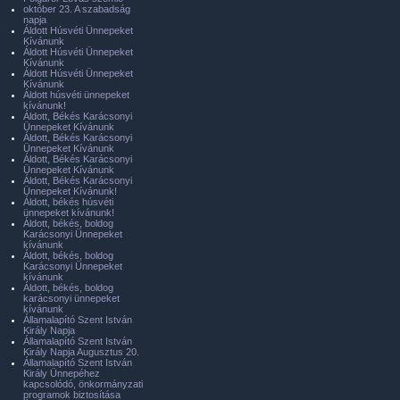
október 23. A szabadság
napja
Áldott Húsvéti Ünnepeket
Kívánunk
Áldott Húsvéti Ünnepeket
Kívánunk
Áldott Húsvéti Ünnepeket
Kívánunk
Áldott húsvéti ünnepeket
kívánunk!
Áldott, Békés Karácsonyi
Ünnepeket Kívánunk
Áldott, Békés Karácsonyi
Ünnepeket Kívánunk
Áldott, Békés Karácsonyi
Ünnepeket Kívánunk
Áldott, Békés Karácsonyi
Ünnepeket Kívánunk!
Áldott, békés húsvéti
ünnepeket kívánunk!
Áldott, békés, boldog
Karácsonyi Ünnepeket
kívánunk
Áldott, békés, boldog
Karácsonyi Ünnepeket
kívánunk
Áldott, békés, boldog
karácsonyi ünnepeket
kívánunk
Államalapító Szent István
Király Napja
Államalapító Szent István
Király Napja Augusztus 20.
Államalapító Szent István
Király Ünnepéhez
kapcsolódó, önkormányzati
programok biztosítása