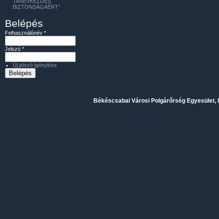
TANÉVKEZDÉS
BIZTONSÁGÁÉRT”
Belépés
Felhasználónév
*
Jelszó
*
Új jelszó igénylése
Békéscsabai Városi Polgárőrség Egyesület, H