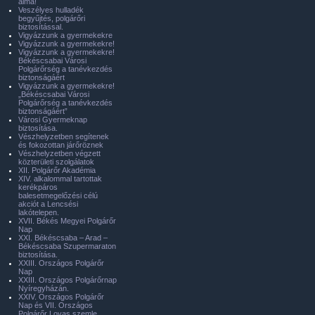
álma!
Veszélyes hulladék
begyűjtés, polgárőri
biztosítással.
Vigyázzunk a gyermekekre
Vigyázzunk a gyermekekre!
Vigyázzunk a gyermekekre!
Békéscsabai Városi
Polgárőrség a tanévkezdés
biztonságáért
Vigyázzunk a gyermekekre!
„Békéscsabai Városi
Polgárőrség a tanévkezdés
biztonságáért”
Városi Gyermeknap
biztosítása.
Vészhelyzetben segítenek
és fokozottan járőröznek
Vészhelyzetben végzett
közterületi szolgálatok
XII. Polgárőr Akadémia
XIV. alkalommal tartottak
kerékpáros
balesetmegelőzési célú
akciót a Lencsési
lakótelepen.
XVII. Békés Megyei Polgárőr
Nap
XXI. Békéscsaba – Arad –
Békéscsaba Szupermaraton
biztosítása.
XXIII. Országos Polgárőr
Nap
XXIII. Országos Polgárőrnap
Nyíregyházán.
XXIV. Országos Polgárőr
Nap és VII. Országos
Polgárőr Lovas szemle