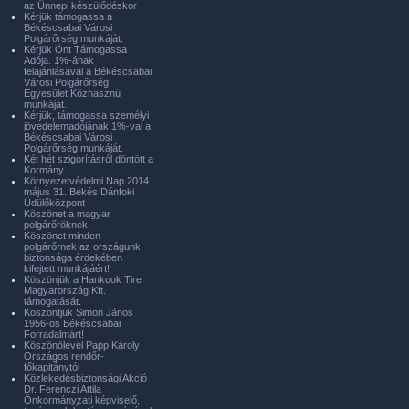
az Ünnepi készülődéskor
Kérjük támogassa a
Békéscsabai Városi
Polgárőrség munkáját.
Kérjük Önt Támogassa
Adója. 1%-ának
felajánlásával a Békéscsabai
Városi Polgárőrség
Egyesület Közhasznú
munkáját.
Kérjük, támogassa személyi
jövedelemadójának 1%-val a
Békéscsabai Városi
Polgárőrség munkáját.
Két hét szigorításról döntött a
Kormány.
Környezetvédelmi Nap 2014.
május 31. Békés Dánfoki
Üdülőközpont
Köszönet a magyar
polgárőröknek
Köszönet minden
polgárőrnek az országunk
biztonsága érdekében
kifejtett munkájáért!
Köszönjük a Hankook Tire
Magyarország Kft.
támogatását.
Köszöntjük Simon János
1956-os Békéscsabai
Forradalmárt!
Köszönőlevél Papp Károly
Országos rendőr-
főkapitánytól
Közlekedésbiztonsági Akció
Dr. Ferenczi Attila
Önkormányzati képviselő,