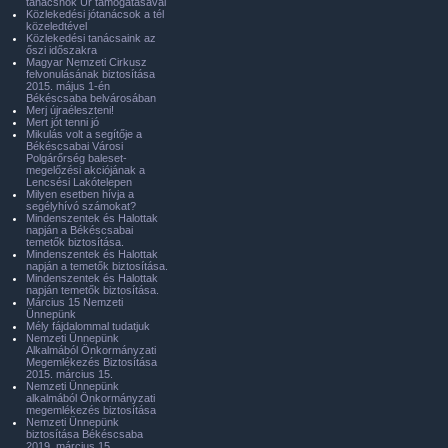
tanácsnok Úr támogatásával
Közlekedési jótanácsok a tél
közeledtével
Közlekedési tanácsaink az
őszi időszakra
Magyar Nemzeti Cirkusz
felvonulásának biztosítása
2015. május 1-én
Békéscsaba belvárosában
Merj újraéleszteni!
Mert jót tenni jó
Mikulás volt a segítője a
Békéscsabai Városi
Polgárőrség baleset-
megelőzési akciójának a
Lencsési Lakótelepen
Milyen esetben hívja a
segélyhívó számokat?
Mindenszentek és Halottak
napján a Békéscsabai
temetők biztosítása.
Mindenszentek és Halottak
napján a temetők biztosítása.
Mindenszentek és Halottak
napján temetők biztosítása.
Március 15 Nemzeti
Ünnepünk
Mély fájdalommal tudatjuk
Nemzeti Ünnepünk
Alkalmából Önkormányzati
Megemlékezés Biztosítása
2015. március 15.
Nemzeti Ünnepünk
alkalmából Önkormányzati
megemlékezés biztosítása
Nemzeti Ünnepünk
biztosítása Békéscsaba
2019. március 15.