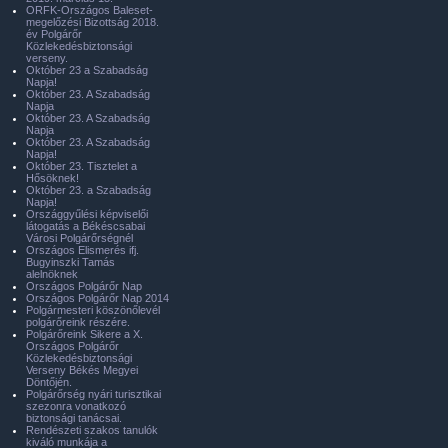
ORFK-Országos Baleset-
megelőzési Bizottság 2018.
év Polgárőr
Közlekedésbiztonsági
verseny.
Október 23 a Szabadság
Napja!
Október 23. A Szabadság
Napja
Október 23. A Szabadság
Napja
Október 23. A Szabadság
Napja!
Október 23. Tisztelet a
Hősöknek!
Október 23. a Szabadság
Napja!
Országgyűlési képviselői
látogatás a Békéscsabai
Városi Polgárőrségnél
Országos Elismerés ifj.
Bugyinszki Tamás
alelnöknek
Országos Polgárőr Nap
Országos Polgárőr Nap 2014
Polgármesteri köszönőlevél
polgárőreink részére.
Polgárőreink Sikere a X.
Országos Polgárőr
Közlekedésbiztonsági
Verseny Békés Megyei
Döntőjén.
Polgárőrség nyári turisztikai
szezonra vonatkozó
biztonsági tanácsai.
Rendészeti szakos tanulók
kiváló munkája a