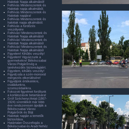
Halottak Napja alkalmából!
Felhívás Mindenszentek és
Halottak napja alkalmából.
Felhívás Mindenszentek és
Halottak napjára!
Felhívás Mindenszentek és
halottak napja alkalmából.
Felhívás a fürdőzés
veszélyeire
Felhívás! Mindenszentek és
Halottak Napja alkalmából
Felhívás! Mindenszentek és
Halottak Napja alkalmából
Felhívás! Mindenszentek és
Halottak Napja alkalmából
Figyelem! Kihűlés veszély!
Figyelem! Vigyázzunk a
gyermekekre! Békéscsabai
Városi Polgárőrség a
tanévkezdés biztonságáért.
Figyelem, kihűlés veszély!
Figyelj oda a szén-monoxid
mérgezés elkerülésére!
Figyeljünk értékeinkre,
családunkra,
szomszédainkra.
Fokozott figyelmet fordítunk
a korlátozások betartására!
Gróf Széchenyi Antal (1867-
1924) síremlékét már több
éve rendszeresen ápolják a
Békéscsabai Városi
Polgárőrök és Böjt
Halottak napján a temetők
biztosítása.
Határtalan Összefogás a
Békéscsabai és Aradi Nehéz