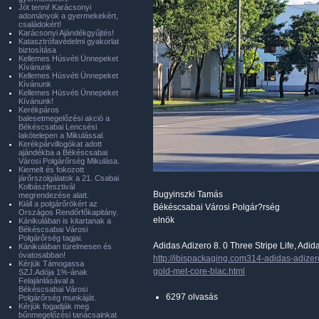
Jót tenni! Karácsonyi
adományok a gyermekekért,
családokért!
Karácsonyi Ajándékgyűjtés!
Katasztrófavédelmi gyakorlat
biztosítása
Kellemes Húsvéti Ünnepeket
Kívánunk
Kellemes Húsvéti Ünnepeket
Kívánunk
Kellemes Húsvéti Ünnepeket
Kívánunk!
Kerékpáros
balesetmegelőzési akció a
Békéscsabai Lencsési
lakótelepen a Mikulással.
Kerékpárvillogókat adott
ajándékba a Békéscsabai
Városi Polgárőrség Mikulása.
Kiemelt és fokozott
járőrszolgálatok a 21. Csabai
Kolbászfesztivál
Bugyinszki Tamás
megrendezése alatt.
Kiáll a polgárőrökért az
Békéscsabai Városi Polgár?rség
Országos Rendőrfőkapitány.
elnök
Kánikulában is kitartanak a
Békéscsabai Városi
Polgárőrség tagjai.
Adidas Adizero 8. 0 Three Stripe Life, Adid
Kánikulában türelmesen és
óvatosabban!
http://ibispackaging.com314-adidas-adizero
Kérjük Támogassa
gold-met-core-blac.html
SZJ.Adója 1%-ának
Felajánlásával a
Békéscsabai Városi
6297 olvasás
Polgárőrség munkáját.
Kérjük fogadják meg
bűnmegelőzési tanácsainkat