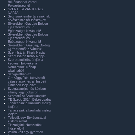
Békéscsabai Városi
Polgárőrségnél
SZENT ISTVÁN KIRÁLY
NAPJA
Segítsünk embertársainknak
átvészelni a téli időszakot!
Sikerekben Gazdag Boldog
Újesztendőt és Jó
Egészséget Kívánunk!
Sikerekben Gazdag Boldog
Újesztendőt és Jó
Egészséget Kívánunk!
Sikerekben, Gazdag, Boldog
Új Esztendőt Kívánunk!
Szent István Király Napja
Szent István Király Napja
Szeretettel köszöntjük a
kedves Hölgyeket a
Nemzetközi Nőnap
alkalmából!
Szolgálatban az
Országgyűlési képviselői
választások, és a Húsvéti
Ünnepek ideje alatt.
Szolgálatteljesítés közben
elhunyt egy polgárőr!
Szomorú szívvel tudatjuk!
TE Szedd 2014. Békéscsaba
Tanácsaink a kánikulai meleg
idejére
Tanácsaink a kánikulai meleg
idejére
Teljesült egy Békéscsabai
kislány álma!
Tisztelgünk Nemzetünk
Hősei előtt!
Valóra vált egy gyermek