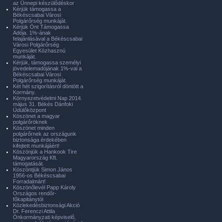
az Ünnepi készülődéskor
Kérjük támogassa a
Békéscsabai Városi
Polgárőrség munkáját.
Kérjük Önt Támogassa
Adója. 1%-ának
felajánlásával a Békéscsabai
Városi Polgárőrség
Egyesület Közhasznú
munkáját.
Kérjük, támogassa személyi
jövedelemadójának 1%-val a
Békéscsabai Városi
Polgárőrség munkáját.
Két hét szigorításról döntött a
Kormány.
Környezetvédelmi Nap 2014.
május 31. Békés Dánfoki
Üdülőközpont
Köszönet a magyar
polgárőröknek
Köszönet minden
polgárőrnek az országunk
biztonsága érdekében
kifejtett munkájáért!
Köszönjük a Hankook Tire
Magyarország Kft.
támogatását.
Köszöntjük Simon János
1956-os Békéscsabai
Forradalmárt!
Köszönőlevél Papp Károly
Országos rendőr-
főkapitánytól
Közlekedésbiztonsági Akció
Dr. Ferenczi Attila
Önkormányzati képviselő,