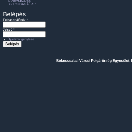
TANÉVKEZDÉS
BIZTONSÁGÁÉRT”
Belépés
Felhasználónév
*
Jelszó
*
Új jelszó igénylése
Békéscsabai Városi Polgárőrség Egyesület, H