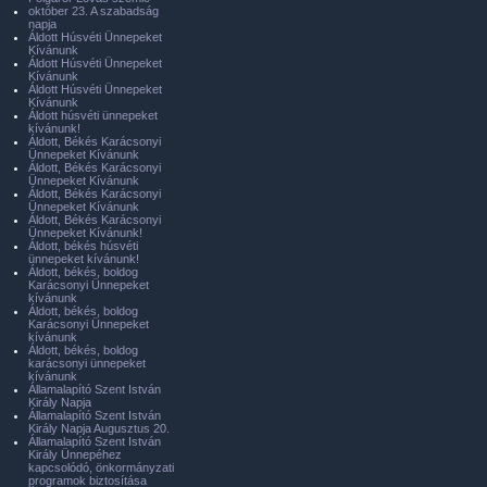
október 23. A szabadság
napja
Áldott Húsvéti Ünnepeket
Kívánunk
Áldott Húsvéti Ünnepeket
Kívánunk
Áldott Húsvéti Ünnepeket
Kívánunk
Áldott húsvéti ünnepeket
kívánunk!
Áldott, Békés Karácsonyi
Ünnepeket Kívánunk
Áldott, Békés Karácsonyi
Ünnepeket Kívánunk
Áldott, Békés Karácsonyi
Ünnepeket Kívánunk
Áldott, Békés Karácsonyi
Ünnepeket Kívánunk!
Áldott, békés húsvéti
ünnepeket kívánunk!
Áldott, békés, boldog
Karácsonyi Ünnepeket
kívánunk
Áldott, békés, boldog
Karácsonyi Ünnepeket
kívánunk
Áldott, békés, boldog
karácsonyi ünnepeket
kívánunk
Államalapító Szent István
Király Napja
Államalapító Szent István
Király Napja Augusztus 20.
Államalapító Szent István
Király Ünnepéhez
kapcsolódó, önkormányzati
programok biztosítása