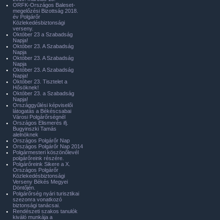
ORFK-Országos Baleset-
megelőzési Bizottság 2018.
év Polgárőr
Közlekedésbiztonsági
verseny.
Október 23 a Szabadság
Napja!
Október 23. A Szabadság
Napja
Október 23. A Szabadság
Napja
Október 23. A Szabadság
Napja!
Október 23. Tisztelet a
Hősöknek!
Október 23. a Szabadság
Napja!
Országgyűlési képviselői
látogatás a Békéscsabai
Városi Polgárőrségnél
Országos Elismerés ifj.
Bugyinszki Tamás
alelnöknek
Országos Polgárőr Nap
Országos Polgárőr Nap 2014
Polgármesteri köszönőlevél
polgárőreink részére.
Polgárőreink Sikere a X.
Országos Polgárőr
Közlekedésbiztonsági
Verseny Békés Megyei
Döntőjén.
Polgárőrség nyári turisztikai
szezonra vonatkozó
biztonsági tanácsai.
Rendészeti szakos tanulók
kiváló munkája a