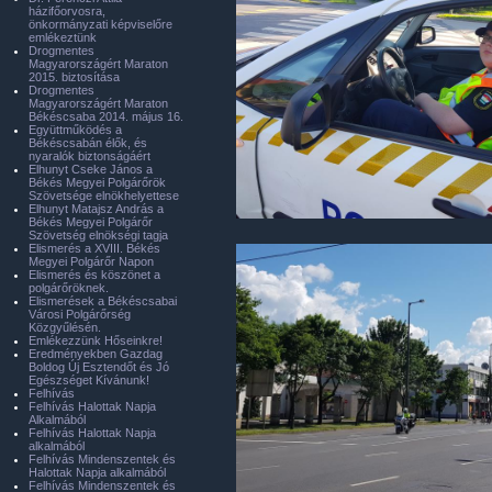
házifőorvosra,
önkormányzati képviselőre
emlékeztünk
Drogmentes
Magyarországért Maraton
2015. biztosítása
Drogmentes
Magyarországért Maraton
Békéscsaba 2014. május 16.
Együttműködés a
Békéscsabán élők, és
nyaralók biztonságáért
Elhunyt Cseke János a
Békés Megyei Polgárőrök
Szövetsége elnökhelyettese
Elhunyt Matajsz András a
Békés Megyei Polgárőr
Szövetség elnökségi tagja
Elismerés a XVIII. Békés
Megyei Polgárőr Napon
Elismerés és köszönet a
polgárőröknek.
Elismerések a Békéscsabai
Városi Polgárőrség
Közgyűlésén.
Emlékezzünk Hőseinkre!
Eredményekben Gazdag
Boldog Új Esztendőt és Jó
Egészséget Kívánunk!
Felhívás
Felhívás Halottak Napja
Alkalmából
Felhívás Halottak Napja
alkalmából
Felhívás Mindenszentek és
Halottak Napja alkalmából
Felhívás Mindenszentek és