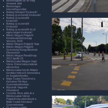
Biztonságban az év végi
ünnepek alatt
Biztonságos
internethasználat
Boldog Nőnapot Kívánunk!
Boldog új esztendő kívánunk!
Boldog új esztendőt
kívánunk!
Boldog új esztendőt
kívánunk!
Boldog új esztendőt és jó
egészséget kívánunk!
Békés Megyei Polgárőr
Közlekedésbiztonsági
Verseny 2018.
Békés Megyei Polgárőr Nap
Békés Megyei Polgárőr
Szövetség Közgyűlésének
Elismerése!
Békés Megyei Rendőrnap
2017.április 23.
Békéscsaba Megyei Jogú
Város Önkormányzatának
elismerése.
Békéscsabai István Malom
tűzoltási helyszín biztosítása
és forgalomterelés.
Böjte Csaba Testvérrel a
Kisíratosi Pió Atya
Gyermekotthonban
Büszkék Vagyunk
Hőseinkre!
Csordás Ákos adta át a
Békéscsabai Városi
Polgárőrség adományát a
Böjte Csaba Kisíratosi
Gyermekeinek.
Dr. Ferenczi Attila