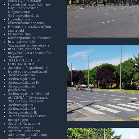
Sorsú Gyermekekért!
Húsvéti Élelmiszer Adomány
Böjte Csaba testvér
Nagyszalontai
Gyermekotthonának
Húsvétkor is a
rászorulóknak segítenek.
Húsvétkor is a rászorulókon
segítenek!
IX. András Napi
Kolbászparádé Békéscsabán
Itt a nyári vakáció!
Vigyázzunk a gyermekekre!
Itt az Ősz, jelentősen
megváltoznak a közlekedési
viszonyok.
JELENTKEZZ TE IS
POLGÁRŐRNEK!
Jelentkezz Polgárőrnek, és
legyél egy jó csapat tagja!
Járőrszolgálataink
Járőrszolgálatban
Járőrszolgálatban IV.
Járőrszolgálatban
polgárőreink
Járőrszolgálatok "Mindenki,
aki CSABAI!" Békéscsaba
300 Fesztivál ideje alatt.
Járőrszolgálatok
Járőrszolgálatok I.
Járőrszolgálatok II.
Jó tanácsaink a kánikulai
meleg idejére
Jót tenni! Karácsonyi
Adománygyűjtés
Jót tenni! Karácsonyi
adományok a családokért,
gyermekekért!