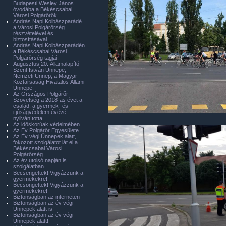
Budapesti Wesley János
óvodába a Békéscsabai
Városi Polgárőrök
András Napi Kolbászparádé
a Városi Polgárőrség
részvételével és
biztosításával.
András Napi Kolbászparádén
a Békéscsabai Városi
Polgárőrség tagjai.
Augusztus 20. Államalapító
Szent István Ünnepe,
Nemzeti Ünnep, a Magyar
Köztársaság Hivatalos Állami
Ünnepe.
Az Országos Polgárőr
Szövetség a 2018-as évet a
család, a gyermek- és
ifjúságvédelem évévé
nyilvánította.
Az időskorúak védelmében
Az Év Polgárőr Egyesülete
Az Év végi Ünnepek alatt,
fokozott szolgálatot lát el a
Békéscsabai Városi
Polgárőrség
Az év utolsó napján is
szolgálatban
Becsengettek! Vigyázzunk a
gyermekekre!
Becsöngettek! Vigyázzunk a
gyermekekre!
Biztonságban az interneten
Biztonságban az év végi
Ünnepek alatt is!
Biztonságban az év végi
Ünnepek alatt!