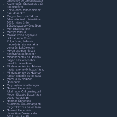
tanácsnok Úr támogatásával
Közlekedési jótanácsok a tél
közeledtével
Közlekedési tanácsaink az
őszi időszakra
Magyar Nemzeti Cirkusz
felvonulásának biztosítása
2015. május 1-én
Békéscsaba belvárosában
Merj újraéleszteni!
Mert jót tenni jó
Mikulás volt a segítője a
Békéscsabai Városi
Polgárőrség baleset-
megelőzési akciójának a
Lencsési Lakótelepen
Milyen esetben hívja a
segélyhívó számokat?
Mindenszentek és Halottak
napján a Békéscsabai
temetők biztosítása.
Mindenszentek és Halottak
napján a temetők biztosítása.
Mindenszentek és Halottak
napján temetők biztosítása.
Március 15 Nemzeti
Ünnepünk
Mély fájdalommal tudatjuk
Nemzeti Ünnepünk
Alkalmából Önkormányzati
Megemlékezés Biztosítása
2015. március 15.
Nemzeti Ünnepünk
alkalmából Önkormányzati
megemlékezés biztosítása
Nemzeti Ünnepünk
biztosítása Békéscsaba
2019. március 15.