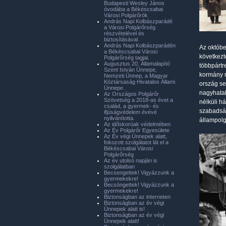
Budapesti Wesley János
óvodába a Békéscsabai
Városi Polgárőrök
András Napi Kolbászparádé
a Városi Polgárőrség
részvételével és
biztosításával.
András Napi Kolbászparádén
Az októbe
a Békéscsabai Városi
következt
Polgárőrség tagjai.
Augusztus 20. Államalapító
többpártr
Szent István Ünnepe,
kormány m
Nemzeti Ünnep, a Magyar
Köztársaság Hivatalos Állami
ország se
Ünnepe.
nagyhatal
Az Országos Polgárőr
Szövetség a 2018-as évet a
nélküli h
család, a gyermek- és
szabadság
ifjúságvédelem évévé
nyilvánította.
állampolg
Az időskorúak védelmében
Az Év Polgárőr Egyesülete
Az Év végi Ünnepek alatt,
fokozott szolgálatot lát el a
Békéscsabai Városi
Polgárőrség
Az év utolsó napján is
szolgálatban
Becsengettek! Vigyázzunk a
gyermekekre!
Becsöngettek! Vigyázzunk a
gyermekekre!
Biztonságban az interneten
Biztonságban az év végi
Ünnepek alatt is!
Biztonságban az év végi
Ünnepek alatt!