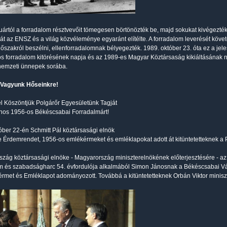
uártól a forradalom résztvevőit tömegesen börtönözték be, majd sokukat kivégezték
t az ENSZ és a világ közvéleménye egyaránt elítélte. A forradalom leverését köve
időszakról beszélni, ellenforradalomnak bélyegezték. 1989. október 23. óta ez a j
s forradalom kitörésének napja és az 1989-es Magyar Köztársaság kikiáltásának na
a nemzeti ünnepek sorába.
Vagyunk Hőseinkre!
tel Köszöntjük Polgárőr Egyesületünk Tagját
nos 1956-os Békéscsabai Forradalmárt!
óber 22-én Schmitt Pál köztársasági elnök
 Érdemrendet, 1956-os emlékérmeket és emléklapokat adott át kitüntetetteknek a
zág köztársasági elnöke - Magyarország miniszterelnökének előterjesztésére - az
m és szabadságharc 54. évfordulója alkalmából Simon Jánosnak a Békéscsabai Vá
rmet és Emléklapot adományozott. Továbbá a kitüntetetteknek Orbán Viktor miniszte