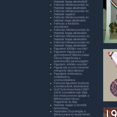
Halottak Napja alkalmából!
Felhívás Mindenszentek és
Halottak napja alkalmából.
Felhívás Mindenszentek és
Halottak napjára!
Felhívás Mindenszentek és
halottak napja alkalmából.
Felhívás a fürdőzés
veszélyeire
Felhívás! Mindenszentek és
Halottak Napja alkalmából
Felhívás! Mindenszentek és
Halottak Napja alkalmából
Felhívás! Mindenszentek és
Halottak Napja alkalmából
Figyelem! Kihűlés veszély!
Figyelem! Vigyázzunk a
gyermekekre! Békéscsabai
Városi Polgárőrség a
tanévkezdés biztonságáért.
Figyelem, kihűlés veszély!
Figyelj oda a szén-monoxid
mérgezés elkerülésére!
Figyeljünk értékeinkre,
családunkra,
szomszédainkra.
Fokozott figyelmet fordítunk
a korlátozások betartására!
Gróf Széchenyi Antal (1867-
1924) síremlékét már több
éve rendszeresen ápolják a
Békéscsabai Városi
Polgárőrök és Böjt
Halottak napján a temetők
biztosítása.
Határtalan Összefogás a
Békéscsabai és Aradi Nehéz