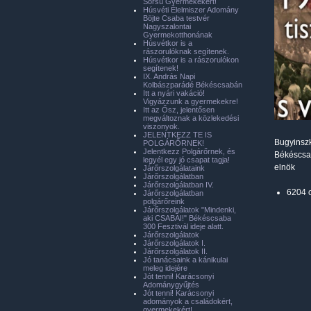
Sorsú Gyermekekért!
Húsvéti Élelmiszer Adomány
Böjte Csaba testvér
Nagyszalontai
Gyermekotthonának
Húsvétkor is a
rászorulóknak segítenek.
Húsvétkor is a rászorulókon
segítenek!
IX. András Napi
Kolbászparádé Békéscsabán
Itt a nyári vakáció!
Vigyázzunk a gyermekekre!
Itt az Ősz, jelentősen
megváltoznak a közlekedési
viszonyok.
JELENTKEZZ TE IS
Bugyinsz
POLGÁRŐRNEK!
Jelentkezz Polgárőrnek, és
Békéscsa
legyél egy jó csapat tagja!
elnök
Járőrszolgálataink
Járőrszolgálatban
Járőrszolgálatban IV.
6204 
Járőrszolgálatban
polgárőreink
Járőrszolgálatok "Mindenki,
aki CSABAI!" Békéscsaba
300 Fesztivál ideje alatt.
Járőrszolgálatok
Járőrszolgálatok I.
Járőrszolgálatok II.
Jó tanácsaink a kánikulai
meleg idejére
Jót tenni! Karácsonyi
Adománygyűjtés
Jót tenni! Karácsonyi
adományok a családokért,
gyermekekért!