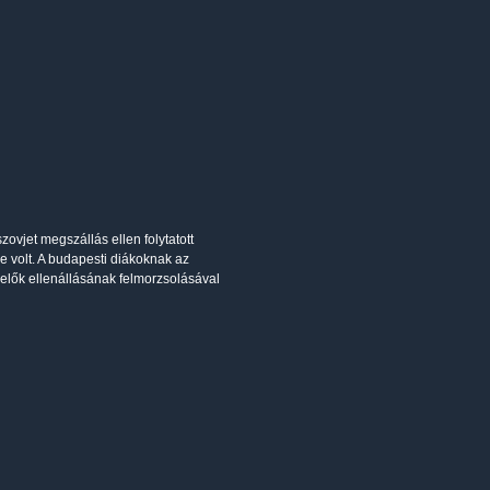
ovjet megszállás ellen folytatott
volt. A budapesti diákoknak az
lkelők ellenállásának felmorzsolásával