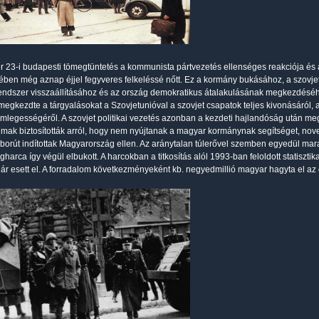
r 23-i budapesti tömegtüntetés a kommunista pártvezetés ellenséges reakciója és a
ében még aznap éjjel fegyveres felkeléssé nőtt. Ez a kormány bukásához, a szovj
endszer visszaállításához és az ország demokratikus átalakulásának megkezdéséh
egkezdte a tárgyalásokat a Szovjetunióval a szovjet csapatok teljes kivonásáról, a
mlegességéről. A szovjet politikai vezetés azonban a kezdeti hajlandóság után me
mak biztosították arról, hogy nem nyújtanak a magyar kormánynak segítséget, no
áborút indítottak Magyarország ellen. Az aránytalan túlerővel szemben egyedül marad
harca így végül elbukott. A harcokban a titkosítás alól 1993-ban feloldott statiszti
ár esett el. A forradalom következményeként kb. negyedmillió magyar hagyta el az