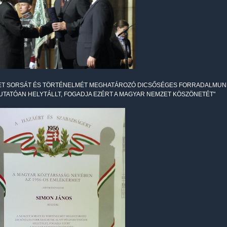
ET SORSÁT ÉS TÖRTÉNELMÉT MEGHATÁROZÓ DICSŐSÉGES FORRADALMUN
TATÓAN HELYTÁLLT, FOGADJA EZÉRT A MAGYAR NEMZET KÖSZÖNETÉT"