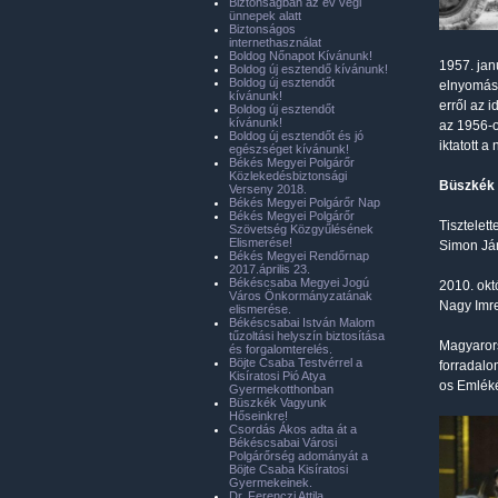
Biztonságban az év végi
ünnepek alatt
Biztonságos
internethasználat
Boldog Nőnapot Kívánunk!
1957. jan
Boldog új esztendő kívánunk!
Boldog új esztendőt
elnyomásá
kívánunk!
erről az 
Boldog új esztendőt
kívánunk!
az 1956-o
Boldog új esztendőt és jó
iktatott 
egészséget kívánunk!
Békés Megyei Polgárőr
Közlekedésbiztonsági
Büszkék 
Verseny 2018.
Békés Megyei Polgárőr Nap
Békés Megyei Polgárőr
Tisztelet
Szövetség Közgyűlésének
Elismerése!
Simon Já
Békés Megyei Rendőrnap
2017.április 23.
Békéscsaba Megyei Jogú
2010. okt
Város Önkormányzatának
Nagy Imre
elismerése.
Békéscsabai István Malom
tűzoltási helyszín biztosítása
Magyarors
és forgalomterelés.
Böjte Csaba Testvérrel a
forradalo
Kisíratosi Pió Atya
os Emléké
Gyermekotthonban
Büszkék Vagyunk
Hőseinkre!
Csordás Ákos adta át a
Békéscsabai Városi
Polgárőrség adományát a
Böjte Csaba Kisíratosi
Gyermekeinek.
Dr. Ferenczi Attila