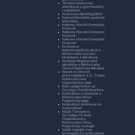
Jót tenni! Karácsonyi
adományok a gyermekekért,
családokért!
Karácsonyi Ajándékgyűjtés!
Katasztrófavédelmi gyakorlat
biztosítása
Kellemes Húsvéti Ünnepeket
Kívánunk
Kellemes Húsvéti Ünnepeket
Kívánunk
Kellemes Húsvéti Ünnepeket
Kívánunk!
Kerékpáros
balesetmegelőzési akció a
Békéscsabai Lencsési
lakótelepen a Mikulással.
Kerékpárvillogókat adott
ajándékba a Békéscsabai
Városi Polgárőrség Mikulása.
Kiemelt és fokozott
járőrszolgálatok a 21. Csabai
Kolbászfesztivál
megrendezése alatt.
Kiáll a polgárőrökért az
Országos Rendőrfőkapitány.
Kánikulában is kitartanak a
Békéscsabai Városi
Polgárőrség tagjai.
Kánikulában türelmesen és
óvatosabban!
Kérjük Támogassa
SZJ.Adója 1%-ának
Felajánlásával a
Békéscsabai Városi
Polgárőrség munkáját.
Kérjük fogadják meg
bűnmegelőzési tanácsainkat