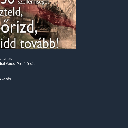
kiTamás
bai Városi Polgárőrség
olvasás