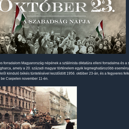
s forradalom Magyarország népének a sztálinista diktatúra elleni forradalma és a sz
harca, amely a 20. századi magyar történelem egyik legmeghatározóbb eseménye 
ről kiinduló békés tün­te­té­sével kezdődött 1956. október 23-án, és a fegyveres fe
t be Csepelen november 11-én.