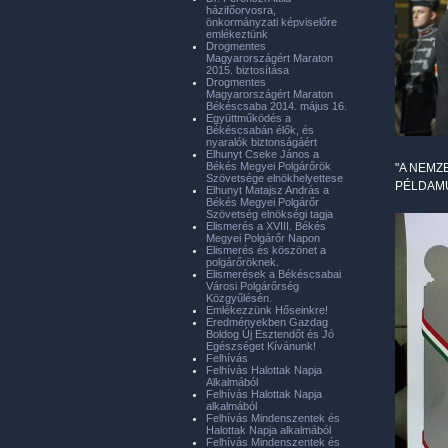
házifőorvosra,
önkormányzati képviselőre
emlékeztünk
Drogmentes
Magyarországért Maraton
2015. biztosítása
Drogmentes
Magyarországért Maraton
Békéscsaba 2014. május 16.
Együttműködés a
Békéscsabán élők, és
nyaralók biztonságáért
Elhunyt Cseke János a
Békés Megyei Polgárőrök
"A NEMZ
Szövetsége elnökhelyettese
PÉLDAMU
Elhunyt Matajsz András a
Békés Megyei Polgárőr
Szövetség elnökségi tagja
Elismerés a XVIII. Békés
Megyei Polgárőr Napon
Elismerés és köszönet a
polgárőröknek.
Elismerések a Békéscsabai
Városi Polgárőrség
Közgyűlésén.
Emlékezzünk Hőseinkre!
Eredményekben Gazdag
Boldog Új Esztendőt és Jó
Egészséget Kívánunk!
Felhívás
Felhívás Halottak Napja
Alkalmából
Felhívás Halottak Napja
alkalmából
Felhívás Mindenszentek és
Halottak Napja alkalmából
Felhívás Mindenszentek és