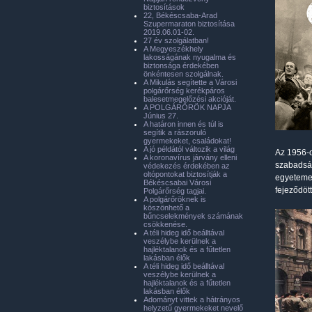
biztosítások
22, Békéscsaba-Arad
Szupermaraton biztosítása
2019.06.01-02.
27 év szolgálatban!
A Megyeszékhely
lakosságának nyugalma és
biztonsága érdekében
önkéntesen szolgálnak.
A Mikulás segítette a Városi
polgárőrség kerékpáros
balesetmegelőzési akcióját.
A POLGÁRŐRÖK NAPJA
Június 27.
A határon innen és túl is
segítik a rászoruló
gyermekeket, családokat!
A jó példától változik a világ
Az 1956-o
A koronavírus járvány elleni
szabadság
védekezés érdekében az
oltópontokat biztosítják a
egyetemek
Békéscsabai Városi
fejeződöt
Polgárőrség tagjai.
A polgárőröknek is
köszönhető a
bűncselekmények számának
csökkenése.
A téli hideg idő beálltával
veszélybe kerülnek a
hajléktalanok és a fűtetlen
lakásban élők
A téli hideg idő beálltával
veszélybe kerülnek a
hajléktalanok és a fűtetlen
lakásban élők
Adományt vittek a hátrányos
helyzetű gyermekeket nevelő