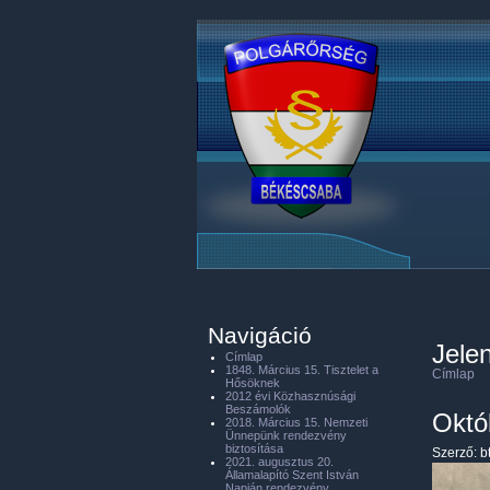
Navigáció
Jelen
Címlap
1848. Március 15. Tisztelet a
Címlap
Hősöknek
2012 évi Közhasznúsági
Beszámolók
Októ
2018. Március 15. Nemzeti
Ünnepünk rendezvény
biztosítása
Szerző:
b
2021. augusztus 20.
Államalapító Szent István
Napján rendezvény