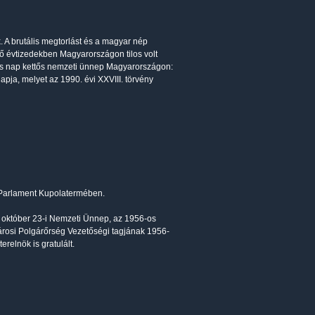
. A brutális megtorlást és a magyar nép
tő évtizedekben Magyarországon tilos volt
eles nap kettős nemzeti ünnep Magyarországon:
pja, melyet az 1990. évi XXVIII. törvény
 Parlament Kupolatermében.
 október 23-i Nemzeti Ünnep, az 1956-os
rosi Polgárőrség Vezetőségi tagjának 1956-
relnök is gratulált.