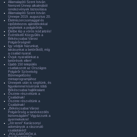
Államalapító Szent István
Nemzeti Ünnep alkalmából
rendezvények biztosítása
Államalapító Szent István
Ünnepe 2019. augusztus 20.
Élelmiszercsomaggal és
cipődobozos ajándékokkal
segítettek a polgárőrök.
Életbe lép a vörös kód jelzés!
Évértékelő Közgyűlés a
Békéscsabai Városi
Polgárőrségnél
Így védjük házunkat,
lakásunkat a betörőktől, míg
a család nyaral.
Óvjuk nyaralóinkat a
betörések ellen!
Újabb 150 település
csatlakozott az Országos
Polgárőr Szövetség
Bűnmegelőzési
mintaprogramjához
Ünnepek után is segítünk, és
figyelemmel kísérünk több
Békéscsabai hajléktalant
Őszinte részvétünk a
Családnak!
Őszinte részvétünk a
Családnak!
„Békéscsabai Városi
Polgárőrség a tanévkezdés
biztonságáért” Vigyázzunk a
gyermekekre!
„Jót tenni” Karácsonyi
adományok a rászoruló
családokért!
„POLGÁRŐRÖK A