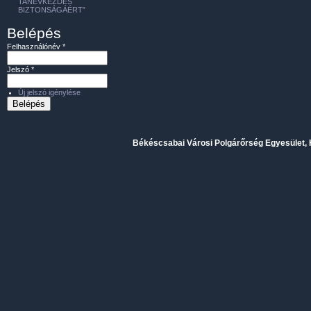
TANÉVKEZDÉS
BIZTONSÁGÁÉRT”
Belépés
Felhasználónév
*
Jelszó
*
Új jelszó igénylése
Békéscsabai Városi Polgárőrség Egyesület, H