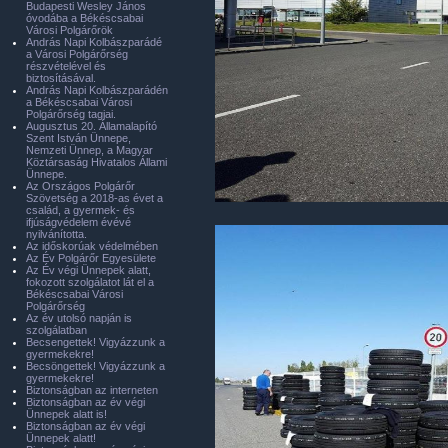
Budapesti Wesley János
óvodába a Békéscsabai
Városi Polgárőrök
András Napi Kolbászparádé
a Városi Polgárőrség
részvételével és
biztosításával.
András Napi Kolbászparádén
a Békéscsabai Városi
Polgárőrség tagjai.
Augusztus 20. Államalapító
Szent István Ünnepe,
Nemzeti Ünnep, a Magyar
Köztársaság Hivatalos Állami
Ünnepe.
Az Országos Polgárőr
Szövetség a 2018-as évet a
család, a gyermek- és
ifjúságvédelem évévé
nyilvánította.
Az időskorúak védelmében
Az Év Polgárőr Egyesülete
Az Év végi Ünnepek alatt,
fokozott szolgálatot lát el a
Békéscsabai Városi
Polgárőrség
Az év utolsó napján is
szolgálatban
Becsengettek! Vigyázzunk a
gyermekekre!
Becsöngettek! Vigyázzunk a
gyermekekre!
Biztonságban az interneten
Biztonságban az év végi
Ünnepek alatt is!
Biztonságban az év végi
Ünnepek alatt!