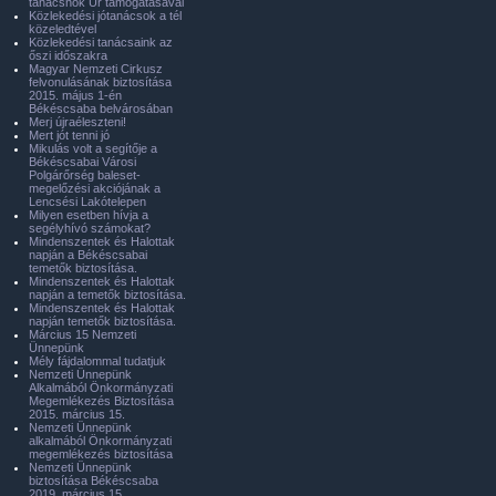
tanácsnok Úr támogatásával
Közlekedési jótanácsok a tél
közeledtével
Közlekedési tanácsaink az
őszi időszakra
Magyar Nemzeti Cirkusz
felvonulásának biztosítása
2015. május 1-én
Békéscsaba belvárosában
Merj újraéleszteni!
Mert jót tenni jó
Mikulás volt a segítője a
Békéscsabai Városi
Polgárőrség baleset-
megelőzési akciójának a
Lencsési Lakótelepen
Milyen esetben hívja a
segélyhívó számokat?
Mindenszentek és Halottak
napján a Békéscsabai
temetők biztosítása.
Mindenszentek és Halottak
napján a temetők biztosítása.
Mindenszentek és Halottak
napján temetők biztosítása.
Március 15 Nemzeti
Ünnepünk
Mély fájdalommal tudatjuk
Nemzeti Ünnepünk
Alkalmából Önkormányzati
Megemlékezés Biztosítása
2015. március 15.
Nemzeti Ünnepünk
alkalmából Önkormányzati
megemlékezés biztosítása
Nemzeti Ünnepünk
biztosítása Békéscsaba
2019. március 15.