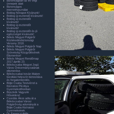
Biztonságban az év végi
ünnepek alatt
Biztonságos
internethasználat
Boldog Nőnapot Kívánunk!
Boldog új esztendő kívánunk!
Boldog új esztendőt
kívánunk!
Boldog új esztendőt
kívánunk!
Boldog új esztendőt és jó
egészséget kívánunk!
Békés Megyei Polgárőr
Közlekedésbiztonsági
Verseny 2018.
Békés Megyei Polgárőr Nap
Békés Megyei Polgárőr
Szövetség Közgyűlésének
Elismerése!
Békés Megyei Rendőrnap
2017.április 23.
Békéscsaba Megyei Jogú
Város Önkormányzatának
elismerése.
Békéscsabai István Malom
tűzoltási helyszín biztosítása
és forgalomterelés.
Böjte Csaba Testvérrel a
Kisíratosi Pió Atya
Gyermekotthonban
Büszkék Vagyunk
Hőseinkre!
Csordás Ákos adta át a
Békéscsabai Városi
Polgárőrség adományát a
Böjte Csaba Kisíratosi
Gyermekeinek.
Dr. Ferenczi Attila