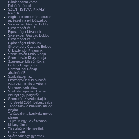
Békéscsabai Városi
Polgárőrségnél
SZENT ISTVÁN KIRÁLY
NAPJA
Segítsünk embertársainknak
átvészelni a téli időszakot!
Sikerekben Gazdag Boldog
Újesztendőt és Jó
Egészséget Kívánunk!
Sikerekben Gazdag Boldog
Újesztendőt és Jó
Egészséget Kívánunk!
Sikerekben, Gazdag, Boldog
Új Esztendőt Kívánunk!
Szent István Király Napja
Szent István Király Napja
Szeretettel köszöntjük a
kedves Hölgyeket a
Nemzetközi Nőnap
alkalmából!
Szolgálatban az
Országgyűlési képviselői
választások, és a Húsvéti
Ünnepek ideje alatt.
Szolgálatteljesítés közben
elhunyt egy polgárőr!
Szomorú szívvel tudatjuk!
TE Szedd 2014. Békéscsaba
Tanácsaink a kánikulai meleg
idejére
Tanácsaink a kánikulai meleg
idejére
Teljesült egy Békéscsabai
kislány álma!
Tisztelgünk Nemzetünk
Hősei előtt!
Valóra vált egy gyermek