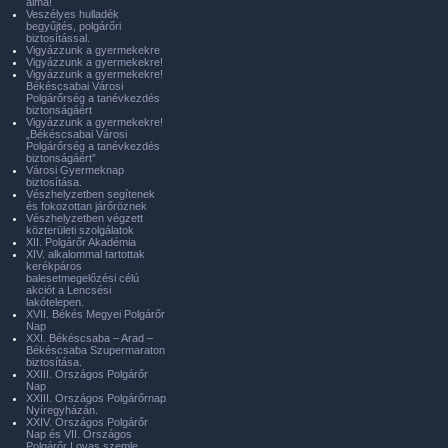
álma!
Veszélyes hulladék
begyűjtés, polgárőri
biztosítással.
Vigyázzunk a gyermekekre
Vigyázzunk a gyermekekre!
Vigyázzunk a gyermekekre!
Békéscsabai Városi
Polgárőrség a tanévkezdés
biztonságáért
Vigyázzunk a gyermekekre!
„Békéscsabai Városi
Polgárőrség a tanévkezdés
biztonságáért”
Városi Gyermeknap
biztosítása.
Vészhelyzetben segítenek
és fokozottan járőröznek
Vészhelyzetben végzett
közterületi szolgálatok
XII. Polgárőr Akadémia
XIV. alkalommal tartottak
kerékpáros
balesetmegelőzési célú
akciót a Lencsési
lakótelepen.
XVII. Békés Megyei Polgárőr
Nap
XXI. Békéscsaba – Arad –
Békéscsaba Szupermaraton
biztosítása.
XXIII. Országos Polgárőr
Nap
XXIII. Országos Polgárőrnap
Nyíregyházán.
XXIV. Országos Polgárőr
Nap és VII. Országos
Polgárőr Lovas szemle