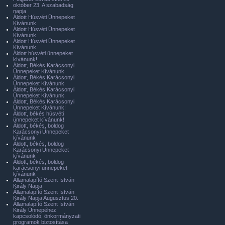
október 23. A szabadság
napja
Áldott Húsvéti Ünnepeket
Kívánunk
Áldott Húsvéti Ünnepeket
Kívánunk
Áldott Húsvéti Ünnepeket
Kívánunk
Áldott húsvéti ünnepeket
kívánunk!
Áldott, Békés Karácsonyi
Ünnepeket Kívánunk
Áldott, Békés Karácsonyi
Ünnepeket Kívánunk
Áldott, Békés Karácsonyi
Ünnepeket Kívánunk
Áldott, Békés Karácsonyi
Ünnepeket Kívánunk!
Áldott, békés húsvéti
ünnepeket kívánunk!
Áldott, békés, boldog
Karácsonyi Ünnepeket
kívánunk
Áldott, békés, boldog
Karácsonyi Ünnepeket
kívánunk
Áldott, békés, boldog
karácsonyi ünnepeket
kívánunk
Államalapító Szent István
Király Napja
Államalapító Szent István
Király Napja Augusztus 20.
Államalapító Szent István
Király Ünnepéhez
kapcsolódó, önkormányzati
programok biztosítása