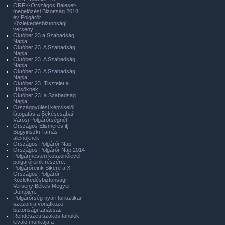
ORFK-Országos Baleset-
megelőzési Bizottság 2018.
év Polgárőr
Közlekedésbiztonsági
verseny.
Október 23 a Szabadság
Napja!
Október 23. A Szabadság
Napja
Október 23. A Szabadság
Napja
Október 23. A Szabadság
Napja!
Október 23. Tisztelet a
Hősöknek!
Október 23. a Szabadság
Napja!
Országgyűlési képviselői
látogatás a Békéscsabai
Városi Polgárőrségnél
Országos Elismerés ifj.
Bugyinszki Tamás
alelnöknek
Országos Polgárőr Nap
Országos Polgárőr Nap 2014
Polgármesteri köszönőlevél
polgárőreink részére.
Polgárőreink Sikere a X.
Országos Polgárőr
Közlekedésbiztonsági
Verseny Békés Megyei
Döntőjén.
Polgárőrség nyári turisztikai
szezonra vonatkozó
biztonsági tanácsai.
Rendészeti szakos tanulók
kiváló munkája a