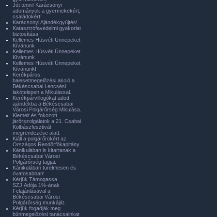
Jót tenni! Karácsonyi
adományok a gyermekekért,
családokért!
Karácsonyi Ajándékgyűjtés!
Katasztrófavédelmi gyakorlat
biztosítása
Kellemes Húsvéti Ünnepeket
Kívánunk
Kellemes Húsvéti Ünnepeket
Kívánunk
Kellemes Húsvéti Ünnepeket
Kívánunk!
Kerékpáros
balesetmegelőzési akció a
Békéscsabai Lencsési
lakótelepen a Mikulással.
Kerékpárvillogókat adott
ajándékba a Békéscsabai
Városi Polgárőrség Mikulása.
Kiemelt és fokozott
járőrszolgálatok a 21. Csabai
Kolbászfesztivál
megrendezése alatt.
Kiáll a polgárőrökért az
Országos Rendőrfőkapitány.
Kánikulában is kitartanak a
Békéscsabai Városi
Polgárőrség tagjai.
Kánikulában türelmesen és
óvatosabban!
Kérjük Támogassa
SZJ.Adója 1%-ának
Felajánlásával a
Békéscsabai Városi
Polgárőrség munkáját.
Kérjük fogadják meg
bűnmegelőzési tanácsainkat