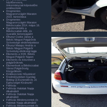
házifőorvosra,
önkormányzati képviselőre
emlékeztünk
Drogmentes
Magyarországért Maraton
2015. biztosítása
Drogmentes
Magyarországért Maraton
Békéscsaba 2014. május 16.
Együttműködés a
Békéscsabán élők, és
nyaralók biztonságáért
Elhunyt Cseke János a
Békés Megyei Polgárőrök
Szövetsége elnökhelyettese
Elhunyt Matajsz András a
Békés Megyei Polgárőr
Szövetség elnökségi tagja
Elismerés a XVIII. Békés
Megyei Polgárőr Napon
Elismerés és köszönet a
polgárőröknek.
Elismerések a Békéscsabai
Városi Polgárőrség
Közgyűlésén.
Emlékezzünk Hőseinkre!
Eredményekben Gazdag
Boldog Új Esztendőt és Jó
Egészséget Kívánunk!
Felhívás
Felhívás Halottak Napja
Alkalmából
Felhívás Halottak Napja
alkalmából
Felhívás Mindenszentek és
Halottak Napja alkalmából
Felhívás Mindenszentek és