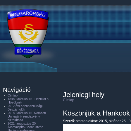
Navigáció
Jelenlegi hely
Címlap
1848. Március 15. Tisztelet a
Címlap
Hősöknek
2012 évi Közhasznúsági
Beszámolók
Köszönjük a Hankook 
2018. Március 15. Nemzeti
Ünnepünk rendezvény
biztosítása
Szerző:
btamas
ekkor: 2015, október 25 - 
2021. augusztus 20.
Államalapító Szent István
Napján rendezvény