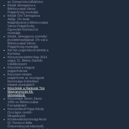
az Ünnepi készülődéskor
Kérjük támogassa a
Békéscsabai Városi
Polgárőrség munkáját.
Kérjük Önt Támogassa
Adója. 1%-ának
felajánlásával a Békéscsabai
Városi Polgárőrség
Egyesület Közhasznú
munkáját.
Kérjük, támogassa személyi
jövedelemadójának 1%-val a
Békéscsabai Városi
Polgárőrség munkáját.
Két hét szigorításról döntött a
Kormány.
Környezetvédelmi Nap 2014.
május 31. Békés Dánfoki
Üdülőközpont
Köszönet a magyar
polgárőröknek
Köszönet minden
polgárőrnek az országunk
biztonsága érdekében
kifejtett munkájáért!
Köszönjük a Hankook Tire
Magyarország Kft.
támogatását.
Köszöntjük Simon János
1956-os Békéscsabai
Forradalmárt!
Köszönőlevél Papp Károly
Országos rendőr-
főkapitánytól
Közlekedésbiztonsági Akció
Dr. Ferenczi Attila
Önkormányzati képviselő,