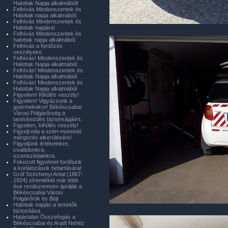
Halottak Napja alkalmából!
Felhívás Mindenszentek és
Halottak napja alkalmából.
Felhívás Mindenszentek és
Halottak napjára!
Felhívás Mindenszentek és
halottak napja alkalmából.
Felhívás a fürdőzés
veszélyeire
Felhívás! Mindenszentek és
Halottak Napja alkalmából
Felhívás! Mindenszentek és
Halottak Napja alkalmából
Felhívás! Mindenszentek és
Halottak Napja alkalmából
Figyelem! Kihűlés veszély!
Figyelem! Vigyázzunk a
gyermekekre! Békéscsabai
Városi Polgárőrség a
tanévkezdés biztonságáért.
Figyelem, kihűlés veszély!
Figyelj oda a szén-monoxid
mérgezés elkerülésére!
Figyeljünk értékeinkre,
családunkra,
szomszédainkra.
Fokozott figyelmet fordítunk
a korlátozások betartására!
Gróf Széchenyi Antal (1867-
1924) síremlékét már több
éve rendszeresen ápolják a
Békéscsabai Városi
Polgárőrök és Böjt
Halottak napján a temetők
biztosítása.
Határtalan Összefogás a
Békéscsabai és Aradi Nehéz