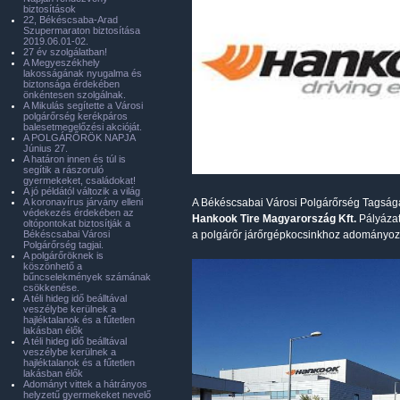
biztosítások
22, Békéscsaba-Arad
Szupermaraton biztosítása
2019.06.01-02.
27 év szolgálatban!
A Megyeszékhely
lakosságának nyugalma és
biztonsága érdekében
önkéntesen szolgálnak.
A Mikulás segítette a Városi
polgárőrség kerékpáros
balesetmegelőzési akcióját.
A POLGÁRŐRÖK NAPJA
Június 27.
A határon innen és túl is
segítik a rászoruló
gyermekeket, családokat!
A jó példától változik a világ
A koronavírus járvány elleni
A Békéscsabai Városi Polgárőrség Tagsága 
védekezés érdekében az
Hankook Tire Magyarország Kft.
Pályázat
oltópontokat biztosítják a
Békéscsabai Városi
a polgárőr járőrgépkocsinkhoz adományozo
Polgárőrség tagjai.
A polgárőröknek is
köszönhető a
bűncselekmények számának
csökkenése.
A téli hideg idő beálltával
veszélybe kerülnek a
hajléktalanok és a fűtetlen
lakásban élők
A téli hideg idő beálltával
veszélybe kerülnek a
hajléktalanok és a fűtetlen
lakásban élők
Adományt vittek a hátrányos
helyzetű gyermekeket nevelő