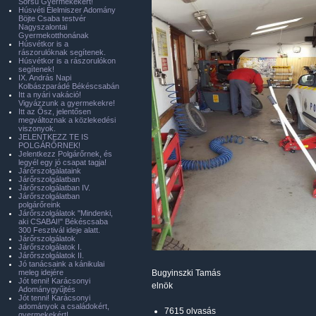
Sorsú Gyermekekért!
Húsvéti Élelmiszer Adomány
Böjte Csaba testvér
Nagyszalontai
Gyermekotthonának
Húsvétkor is a
rászorulóknak segítenek.
Húsvétkor is a rászorulókon
segítenek!
IX. András Napi
Kolbászparádé Békéscsabán
Itt a nyári vakáció!
Vigyázzunk a gyermekekre!
Itt az Ősz, jelentősen
megváltoznak a közlekedési
viszonyok.
JELENTKEZZ TE IS
POLGÁRŐRNEK!
Jelentkezz Polgárőrnek, és
legyél egy jó csapat tagja!
Járőrszolgálataink
Járőrszolgálatban
Járőrszolgálatban IV.
Járőrszolgálatban
polgárőreink
Járőrszolgálatok "Mindenki,
aki CSABAI!" Békéscsaba
300 Fesztivál ideje alatt.
Járőrszolgálatok
Járőrszolgálatok I.
Járőrszolgálatok II.
Jó tanácsaink a kánikulai
meleg idejére
Bugyinszki Tamás
Jót tenni! Karácsonyi
elnök
Adománygyűjtés
Jót tenni! Karácsonyi
adományok a családokért,
7615 olvasás
gyermekekért!