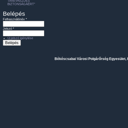
TANÉVKEZDÉS
BIZTONSÁGÁÉRT”
Belépés
Felhasználónév
*
Jelszó
*
Új jelszó igénylése
Békéscsabai Városi Polgárőrség Egyesület, H