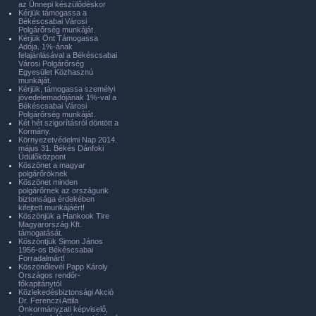
az Ünnepi készülődéskor
Kérjük támogassa a
Békéscsabai Városi
Polgárőrség munkáját.
Kérjük Önt Támogassa
Adója. 1%-ának
felajánlásával a Békéscsabai
Városi Polgárőrség
Egyesület Közhasznú
munkáját.
Kérjük, támogassa személyi
jövedelemadójának 1%-val a
Békéscsabai Városi
Polgárőrség munkáját.
Két hét szigorításról döntött a
Kormány.
Környezetvédelmi Nap 2014.
május 31. Békés Dánfoki
Üdülőközpont
Köszönet a magyar
polgárőröknek
Köszönet minden
polgárőrnek az országunk
biztonsága érdekében
kifejtett munkájáért!
Köszönjük a Hankook Tire
Magyarország Kft.
támogatását.
Köszöntjük Simon János
1956-os Békéscsabai
Forradalmárt!
Köszönőlevél Papp Károly
Országos rendőr-
főkapitánytól
Közlekedésbiztonsági Akció
Dr. Ferenczi Attila
Önkormányzati képviselő,