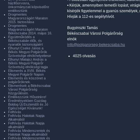
házifőorvosra,
• Kérjük, amennyiben temetői lopást, virágl
önkormányzati képviselőre
emlékeztünk
kísérjék figyelemmel a gyanús személyek, 
Drogmentes
Hívják a 112-es segélyhívót.
Magyarországért Maraton
2015. biztosítása
Drogmentes
Bugyinszki Tamás
Magyarországért Maraton
Békéscsaba 2014. május 16.
Békéscsabai Városi Polgárőrség
Együttműködés a
elnök
Békéscsabán élők, és
nyaralók biztonságáért
info@polgarorseg-bekescsaba.hu
Elhunyt Cseke János a
Békés Megyei Polgárőrök
Szövetsége elnökhelyettese
4025 olvasás
Elhunyt Matajsz András a
Békés Megyei Polgárőr
Szövetség elnökségi tagja
Elismerés a XVIII. Békés
Megyei Polgárőr Napon
Elismerés és köszönet a
polgárőröknek.
Elismerések a Békéscsabai
Városi Polgárőrség
Közgyűlésén.
Emlékezzünk Hőseinkre!
Eredményekben Gazdag
Boldog Új Esztendőt és Jó
Egészséget Kívánunk!
Felhívás
Felhívás Halottak Napja
Alkalmából
Felhívás Halottak Napja
alkalmából
Felhívás Mindenszentek és
Halottak Napja alkalmából
Felhívás Mindenszentek és