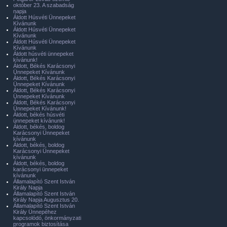
október 23. A szabadság
napja
Áldott Húsvéti Ünnepeket
Kívánunk
Áldott Húsvéti Ünnepeket
Kívánunk
Áldott Húsvéti Ünnepeket
Kívánunk
Áldott húsvéti ünnepeket
kívánunk!
Áldott, Békés Karácsonyi
Ünnepeket Kívánunk
Áldott, Békés Karácsonyi
Ünnepeket Kívánunk
Áldott, Békés Karácsonyi
Ünnepeket Kívánunk
Áldott, Békés Karácsonyi
Ünnepeket Kívánunk!
Áldott, békés húsvéti
ünnepeket kívánunk!
Áldott, békés, boldog
Karácsonyi Ünnepeket
kívánunk
Áldott, békés, boldog
Karácsonyi Ünnepeket
kívánunk
Áldott, békés, boldog
karácsonyi ünnepeket
kívánunk
Államalapító Szent István
Király Napja
Államalapító Szent István
Király Napja Augusztus 20.
Államalapító Szent István
Király Ünnepéhez
kapcsolódó, önkormányzati
programok biztosítása