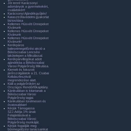
Jót tenni! Karácsonyi
adományok a gyermekekért,
családokért!
Karácsonyi Ajándékgyűjtés!
Katasztrófavédelmi gyakorlat
biztosítása
Kellemes Húsvéti Ünnepeket
Kívánunk
Kellemes Húsvéti Ünnepeket
Kívánunk
Kellemes Húsvéti Ünnepeket
Kívánunk!
Kerékpáros
balesetmegelőzési akció a
Békéscsabai Lencsési
lakótelepen a Mikulással.
Kerékpárvillogókat adott
ajándékba a Békéscsabai
Városi Polgárőrség Mikulása.
Kiemelt és fokozott
járőrszolgálatok a 21. Csabai
Kolbászfesztivál
megrendezése alatt.
Kiáll a polgárőrökért az
Országos Rendőrfőkapitány.
Kánikulában is kitartanak a
Békéscsabai Városi
Polgárőrség tagjai.
Kánikulában türelmesen és
óvatosabban!
Kérjük Támogassa
SZJ.Adója 1%-ának
Felajánlásával a
Békéscsabai Városi
Polgárőrség munkáját.
Kérjük fogadják meg
bűnmegelőzési tanácsainkat