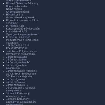
Sorsú Gyermekekért!
Húsvéti Élelmiszer Adomány
Böjte Csaba testvér
Nagyszalontai
Gyermekotthonának
Húsvétkor is a
rászorulóknak segítenek.
Húsvétkor is a rászorulókon
segítenek!
IX. András Napi
Kolbászparádé Békéscsabán
Itt a nyári vakáció!
Vigyázzunk a gyermekekre!
Itt az Ősz, jelentősen
megváltoznak a közlekedési
viszonyok.
JELENTKEZZ TE IS
POLGÁRŐRNEK!
Jelentkezz Polgárőrnek, és
legyél egy jó csapat tagja!
Járőrszolgálataink
Járőrszolgálatban
Járőrszolgálatban IV.
Járőrszolgálatban
polgárőreink
Járőrszolgálatok "Mindenki,
aki CSABAI!" Békéscsaba
300 Fesztivál ideje alatt.
Járőrszolgálatok
Járőrszolgálatok I.
Járőrszolgálatok II.
Jó tanácsaink a kánikulai
meleg idejére
Jót tenni! Karácsonyi
Adománygyűjtés
Jót tenni! Karácsonyi
adományok a családokért,
gyermekekért!