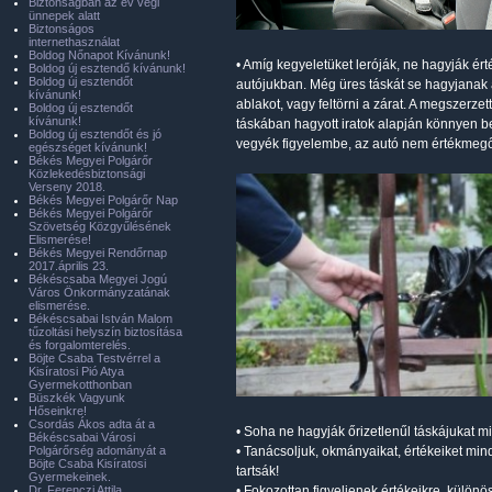
Biztonságban az év végi
ünnepek alatt
Biztonságos
internethasználat
Boldog Nőnapot Kívánunk!
• Amíg kegyeletüket leróják, ne hagyják ért
Boldog új esztendő kívánunk!
Boldog új esztendőt
autójukban. Még üres táskát se hagyjanak a
kívánunk!
ablakot, vagy feltörni a zárat. A megszerze
Boldog új esztendőt
kívánunk!
táskában hagyott iratok alapján könnyen be 
Boldog új esztendőt és jó
vegyék figyelembe, az autó nem értékmegő
egészséget kívánunk!
Békés Megyei Polgárőr
Közlekedésbiztonsági
Verseny 2018.
Békés Megyei Polgárőr Nap
Békés Megyei Polgárőr
Szövetség Közgyűlésének
Elismerése!
Békés Megyei Rendőrnap
2017.április 23.
Békéscsaba Megyei Jogú
Város Önkormányzatának
elismerése.
Békéscsabai István Malom
tűzoltási helyszín biztosítása
és forgalomterelés.
Böjte Csaba Testvérrel a
Kisíratosi Pió Atya
Gyermekotthonban
Büszkék Vagyunk
Hőseinkre!
Csordás Ákos adta át a
• Soha ne hagyják őrizetlenűl táskájukat m
Békéscsabai Városi
Polgárőrség adományát a
• Tanácsoljuk, okmányaikat, értékeiket mind
Böjte Csaba Kisíratosi
tartsák!
Gyermekeinek.
Dr. Ferenczi Attila
• Fokozottan figyeljenek értékeikre, külö