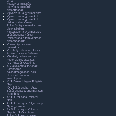
álma!
Veszélyes hulladék
begyűjtés, polgárőri
biztosítással.
Vigyázzunk a gyermekekre
Vigyázzunk a gyermekekre!
Vigyázzunk a gyermekekre!
Békéscsabai Városi
Polgárőrség a tanévkezdés
biztonságáért
Vigyázzunk a gyermekekre!
„Békéscsabai Városi
Polgárőrség a tanévkezdés
biztonságáért”
Városi Gyermeknap
biztosítása.
Vészhelyzetben segítenek
és fokozottan járőröznek
Vészhelyzetben végzett
közterületi szolgálatok
XII. Polgárőr Akadémia
XIV. alkalommal tartottak
kerékpáros
balesetmegelőzési célú
akciót a Lencsési
lakótelepen.
XVII. Békés Megyei Polgárőr
Nap
XXI. Békéscsaba – Arad –
Békéscsaba Szupermaraton
biztosítása.
XXIII. Országos Polgárőr
Nap
XXIII. Országos Polgárőrnap
Nyíregyházán.
XXIV. Országos Polgárőr
Nap és VII. Országos
Polgárőr Lovas szemle