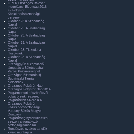
ORFK-Országos Baleset-
megelőzési Bizottság 2018.
év Polgárőr
Közlekedésbiztonsági
verseny.
Október 23 a Szabadság
Napja!
Október 23. A Szabadság
Napja
Október 23. A Szabadság
Napja
Október 23. A Szabadság
Napja!
Október 23. Tisztelet a
Hősöknek!
Október 23. a Szabadság
Napja!
Országgyűlési képviselői
látogatás a Békéscsabai
Városi Polgárőrségnél
Országos Elismerés ifj.
Bugyinszki Tamás
alelnöknek
Országos Polgárőr Nap
Országos Polgárőr Nap 2014
Polgármesteri köszönőlevél
polgárőreink részére.
Polgárőreink Sikere a X.
Országos Polgárőr
Közlekedésbiztonsági
Verseny Békés Megyei
Döntőjén.
Polgárőrség nyári turisztikai
szezonra vonatkozó
biztonsági tanácsai.
Rendészeti szakos tanulók
kiváló munkája a