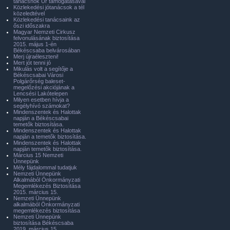
tanácsnok Úr támogatásával
Közlekedési jótanácsok a tél
közeledtével
Közlekedési tanácsaink az
őszi időszakra
Magyar Nemzeti Cirkusz
felvonulásának biztosítása
2015. május 1-én
Békéscsaba belvárosában
Merj újraéleszteni!
Mert jót tenni jó
Mikulás volt a segítője a
Békéscsabai Városi
Polgárőrség baleset-
megelőzési akciójának a
Lencsési Lakótelepen
Milyen esetben hívja a
segélyhívó számokat?
Mindenszentek és Halottak
napján a Békéscsabai
temetők biztosítása.
Mindenszentek és Halottak
napján a temetők biztosítása.
Mindenszentek és Halottak
napján temetők biztosítása.
Március 15 Nemzeti
Ünnepünk
Mély fájdalommal tudatjuk
Nemzeti Ünnepünk
Alkalmából Önkormányzati
Megemlékezés Biztosítása
2015. március 15.
Nemzeti Ünnepünk
alkalmából Önkormányzati
megemlékezés biztosítása
Nemzeti Ünnepünk
biztosítása Békéscsaba
2019. március 15.