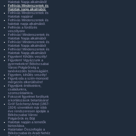
Halottak Napja alkalmából!
Felhívás Mindenszentek és
Halottak napja alkalmából.
Felhívás Mindenszentek és
Halottak napjára!
Felhívás Mindenszentek és
halottak napja alkalmából.
Felhívás a fürdőzés
veszélyeire
Felhívás! Mindenszentek és
Halottak Napja alkalmából
Felhívás! Mindenszentek és
Halottak Napja alkalmából
Felhívás! Mindenszentek és
Halottak Napja alkalmából
Figyelem! Kihűlés veszély!
Figyelem! Vigyázzunk a
gyermekekre! Békéscsabai
Városi Polgárőrség a
tanévkezdés biztonságáért.
Figyelem, kihűlés veszély!
Figyelj oda a szén-monoxid
mérgezés elkerülésére!
Figyeljünk értékeinkre,
családunkra,
szomszédainkra.
Fokozott figyelmet fordítunk
a korlátozások betartására!
Gróf Széchenyi Antal (1867-
1924) síremlékét már több
éve rendszeresen ápolják a
Békéscsabai Városi
Polgárőrök és Böjt
Halottak napján a temetők
biztosítása.
Határtalan Összefogás a
Békéscsabai és Aradi Nehéz