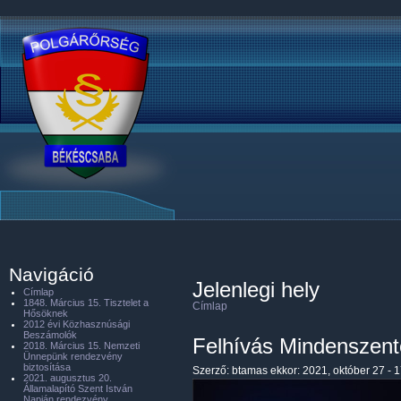
Navigáció
Jelenlegi hely
Címlap
1848. Március 15. Tisztelet a
Címlap
Hősöknek
2012 évi Közhasznúsági
Beszámolók
Felhívás Mindenszente
2018. Március 15. Nemzeti
Ünnepünk rendezvény
biztosítása
Szerző:
btamas
ekkor: 2021, október 27 - 
2021. augusztus 20.
Államalapító Szent István
Napján rendezvény