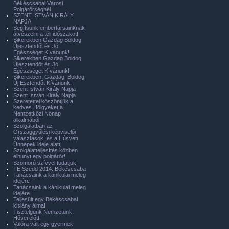
Békéscsabai Városi
Polgárőrségnél
SZENT ISTVÁN KIRÁLY
NAPJA
Segítsünk embertársainknak
átvészelni a téli időszakot!
Sikerekben Gazdag Boldog
Újesztendőt és Jó
Egészséget Kívánunk!
Sikerekben Gazdag Boldog
Újesztendőt és Jó
Egészséget Kívánunk!
Sikerekben, Gazdag, Boldog
Új Esztendőt Kívánunk!
Szent István Király Napja
Szent István Király Napja
Szeretettel köszöntjük a
kedves Hölgyeket a
Nemzetközi Nőnap
alkalmából!
Szolgálatban az
Országgyűlési képviselői
választások, és a Húsvéti
Ünnepek ideje alatt.
Szolgálatteljesítés közben
elhunyt egy polgárőr!
Szomorú szívvel tudatjuk!
TE Szedd 2014. Békéscsaba
Tanácsaink a kánikulai meleg
idejére
Tanácsaink a kánikulai meleg
idejére
Teljesült egy Békéscsabai
kislány álma!
Tisztelgünk Nemzetünk
Hősei előtt!
Valóra vált egy gyermek