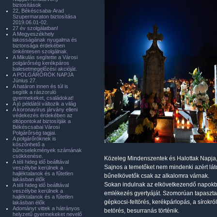
biztosítások
22, Békéscsaba-Arad
Szupermaraton biztosítása
2019.06.01-02.
27 év szolgálatban!
A Megyeszékhely
lakosságának nyugalma és
biztonsága érdekében
önkéntesen szolgálnak.
A Mikulás segítette a Városi
polgárőrség kerékpáros
balesetmegelőzési akcióját.
A POLGÁRŐRÖK NAPJA
Június 27.
A határon innen és túl is
segítik a rászoruló
gyermekeket, családokat!
A jó példától változik a világ
A koronavírus járvány elleni
védekezés érdekében az
oltópontokat biztosítják a
Békéscsabai Városi
Polgárőrség tagjai.
A polgárőröknek is
köszönhető a
bűncselekmények számának
csökkenése.
Közeleg Mindenszentek és Halottak Napja, 
A téli hideg idő beálltával
Sajnos a temetőket nem mindenki azért láto
veszélybe kerülnek a
hajléktalanok és a fűtetlen
bűnelkövetők csak az alkalomra várnak.
lakásban élők
Sokan indulnak az elkövetkezendő napokba a
A téli hideg idő beálltával
veszélybe kerülnek a
emlékezés gyertyáját. Szomorúan tapaszta
hajléktalanok és a fűtetlen
gépkocsi-feltörés, kerékpárlopás, a sírokról
lakásban élők
Adományt vittek a hátrányos
betörés, besurranás történik.
helyzetű gyermekeket nevelő