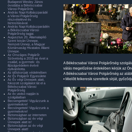
Budapesti Wesley János
óvodába a Békéscsabai
Városi Polgárőrök
András Napi Kolbászparádé
a Városi Polgárőrség
részvételével és
biztosításával.
András Napi Kolbászparádén
a Békéscsabai Városi
Polgárőrség tagjai.
Augusztus 20. Államalapító
Szent István Ünnepe,
Nemzeti Ünnep, a Magyar
Köztársaság Hivatalos Állami
Ünnepe.
Az Országos Polgárőr
Szövetség a 2018-as évet a
család, a gyermek- és
A Békéscsabai Városi Polgárőrség szolgálat 
ifjúságvédelem évévé
válás megelőzése érdekében kérjük az Önö
nyilvánította.
Az időskorúak védelmében
A Békéscsabai Városi Polgárőrség az alább
Az Év Polgárőr Egyesülete
• Mielőtt felkeresik szeretteik sírját, győző
Az Év végi Ünnepek alatt,
fokozott szolgálatot lát el a
Békéscsabai Városi
Polgárőrség
Az év utolsó napján is
szolgálatban
Becsengettek! Vigyázzunk a
gyermekekre!
Becsöngettek! Vigyázzunk a
gyermekekre!
Biztonságban az interneten
Biztonságban az év végi
Ünnepek alatt is!
Biztonságban az év végi
Ünnepek alatt!