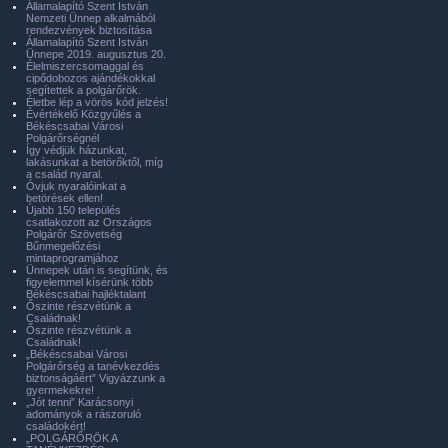
Államalapító Szent István
Nemzeti Ünnep alkalmából
rendezvények biztosítása
Államalapító Szent István
Ünnepe 2019. augusztus 20.
Élelmiszercsomaggal és
cipődobozos ajándékokkal
segítettek a polgárőrök.
Életbe lép a vörös kód jelzés!
Évértékelő Közgyűlés a
Békéscsabai Városi
Polgárőrségnél
Így védjük házunkat,
lakásunkat a betörőktől, míg
a család nyaral.
Óvjuk nyaralóinkat a
betörések ellen!
Újabb 150 település
csatlakozott az Országos
Polgárőr Szövetség
Bűnmegelőzési
mintaprogramjához
Ünnepek után is segítünk, és
figyelemmel kísérünk több
Békéscsabai hajléktalant
Őszinte részvétünk a
Családnak!
Őszinte részvétünk a
Családnak!
„Békéscsabai Városi
Polgárőrség a tanévkezdés
biztonságáért” Vigyázzunk a
gyermekekre!
„Jót tenni” Karácsonyi
adományok a rászoruló
családokért!
„POLGÁRŐRÖK A