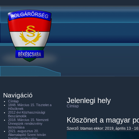
Navigáció
Jelenlegi hely
Címlap
1848. Március 15. Tisztelet a
Címlap
Hősöknek
2012 évi Közhasznúsági
Beszámolók
Köszönet a magyar po
2018. Március 15. Nemzeti
Ünnepünk rendezvény
biztosítása
Szerző:
btamas
ekkor: 2019, április 13 - 16
2021. augusztus 20.
Államalapító Szent István
Napján rendezvény