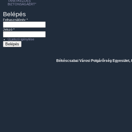
TANÉVKEZDÉS
BIZTONSÁGÁÉRT”
Belépés
Felhasználónév
*
Jelszó
*
Új jelszó igénylése
Békéscsabai Városi Polgárőrség Egyesület, H