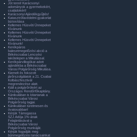
Jót tenni! Karácsonyi
adományok a gyermekekért,
családokért!
Karácsonyi Ajándékgyűjtés!
Katasztrófavédelmi gyakorlat
biztosítása
Kellemes Húsvéti Ünnepeket
Kívánunk
Kellemes Húsvéti Ünnepeket
Kívánunk
Kellemes Húsvéti Ünnepeket
Kívánunk!
Kerékpáros
balesetmegelőzési akció a
Békéscsabai Lencsési
lakótelepen a Mikulással.
Kerékpárvillogókat adott
ajándékba a Békéscsabai
Városi Polgárőrség Mikulása.
Kiemelt és fokozott
járőrszolgálatok a 21. Csabai
Kolbászfesztivál
megrendezése alatt.
Kiáll a polgárőrökért az
Országos Rendőrfőkapitány.
Kánikulában is kitartanak a
Békéscsabai Városi
Polgárőrség tagjai.
Kánikulában türelmesen és
óvatosabban!
Kérjük Támogassa
SZJ.Adója 1%-ának
Felajánlásával a
Békéscsabai Városi
Polgárőrség munkáját.
Kérjük fogadják meg
bűnmegelőzési tanácsainkat