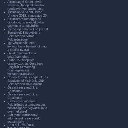
Államalapító Szent István
Nemzeti Ünnep alkalmából
rendezvények biztosítása
Államalapító Szent István
Ünnepe 2019. augusztus 20.
Élelmiszercsomaggal és
cipődobozos ajándékokkal
segítettek a polgárőrök.
Életbe lép a vörös kód jelzés!
Évértékelő Közgyűlés a
Békéscsabai Városi
Polgárőrségnél
Így védjük házunkat,
lakásunkat a betörőktől, míg
a család nyaral.
Óvjuk nyaralóinkat a
betörések ellen!
Újabb 150 település
csatlakozott az Országos
Polgárőr Szövetség
Bűnmegelőzési
mintaprogramjához
Ünnepek után is segítünk, és
figyelemmel kísérünk több
Békéscsabai hajléktalant
Őszinte részvétünk a
Családnak!
Őszinte részvétünk a
Családnak!
„Békéscsabai Városi
Polgárőrség a tanévkezdés
biztonságáért” Vigyázzunk a
gyermekekre!
„Jót tenni” Karácsonyi
adományok a rászoruló
családokért!
„POLGÁRŐRÖK A