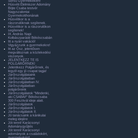
Sorsú Gyermekekért!
Húsvéti Élelmiszer Adomány
Böjte Csaba testvér
Nagyszalontai
Gyermekotthonának
Húsvétkor is a
rászorulóknak segítenek.
Húsvétkor is a rászorulókon
segítenek!
IX. András Napi
Kolbászparádé Békéscsabán
Itt a nyári vakáció!
Vigyázzunk a gyermekekre!
Itt az Ősz, jelentősen
megváltoznak a közlekedési
viszonyok.
JELENTKEZZ TE IS
POLGÁRŐRNEK!
Jelentkezz Polgárőrnek, és
legyél egy jó csapat tagja!
Járőrszolgálataink
Járőrszolgálatban
Járőrszolgálatban IV.
Járőrszolgálatban
polgárőreink
Járőrszolgálatok "Mindenki,
aki CSABAI!" Békéscsaba
300 Fesztivál ideje alatt.
Járőrszolgálatok
Járőrszolgálatok I.
Járőrszolgálatok II.
Jó tanácsaink a kánikulai
meleg idejére
Jót tenni! Karácsonyi
Adománygyűjtés
Jót tenni! Karácsonyi
adományok a családokért,
gyermekekért!