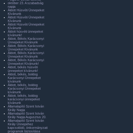
október 23. A szabadság
napja
Áldott Húsvéti Ünnepeket
Kívánunk
Áldott Húsvéti Ünnepeket
Kívánunk
Áldott Húsvéti Ünnepeket
Kívánunk
Áldott húsvéti ünnepeket
kívánunk!
Áldott, Békés Karácsonyi
Ünnepeket Kívánunk
Áldott, Békés Karácsonyi
Ünnepeket Kívánunk
Áldott, Békés Karácsonyi
Ünnepeket Kívánunk
Áldott, Békés Karácsonyi
Ünnepeket Kívánunk!
Áldott, békés húsvéti
ünnepeket kívánunk!
Áldott, békés, boldog
Karácsonyi Ünnepeket
kívánunk
Áldott, békés, boldog
Karácsonyi Ünnepeket
kívánunk
Áldott, békés, boldog
karácsonyi ünnepeket
kívánunk
Államalapító Szent István
Király Napja
Államalapító Szent István
Király Napja Augusztus 20.
Államalapító Szent István
Király Ünnepéhez
kapcsolódó, önkormányzati
programok biztosítása