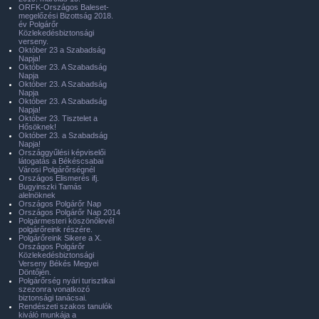
ORFK-Országos Baleset-
megelőzési Bizottság 2018.
év Polgárőr
Közlekedésbiztonsági
verseny.
Október 23 a Szabadság
Napja!
Október 23. A Szabadság
Napja
Október 23. A Szabadság
Napja
Október 23. A Szabadság
Napja!
Október 23. Tisztelet a
Hősöknek!
Október 23. a Szabadság
Napja!
Országgyűlési képviselői
látogatás a Békéscsabai
Városi Polgárőrségnél
Országos Elismerés ifj.
Bugyinszki Tamás
alelnöknek
Országos Polgárőr Nap
Országos Polgárőr Nap 2014
Polgármesteri köszönőlevél
polgárőreink részére.
Polgárőreink Sikere a X.
Országos Polgárőr
Közlekedésbiztonsági
Verseny Békés Megyei
Döntőjén.
Polgárőrség nyári turisztikai
szezonra vonatkozó
biztonsági tanácsai.
Rendészeti szakos tanulók
kiváló munkája a