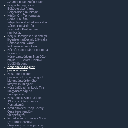
az Ünnepi készülődéskor
Kérjük támogassa a
Békéscsabai Városi
Polgárőrség munkáját.
Kérjük Önt Támogassa
Adója. 1%-ának
felajánlásával a Békéscsabai
Városi Polgárőrség
Egyesület Közhasznú
munkáját.
Kérjük, támogassa személyi
jövedelemadójának 1%-val a
Békéscsabai Városi
Polgárőrség munkáját.
Két hét szigorításról döntött a
Kormány.
Környezetvédelmi Nap 2014.
május 31. Békés Dánfoki
Üdülőközpont
Köszönet a magyar
polgárőröknek
Köszönet minden
polgárőrnek az országunk
biztonsága érdekében
kifejtett munkájáért!
Köszönjük a Hankook Tire
Magyarország Kft.
támogatását.
Köszöntjük Simon János
1956-os Békéscsabai
Forradalmárt!
Köszönőlevél Papp Károly
Országos rendőr-
főkapitánytól
Közlekedésbiztonsági Akció
Dr. Ferenczi Attila
Önkormányzati képviselő,