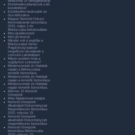
tanácsnok Úr támogatásával
Közlekedési jótanácsok a tél
közeledtével
Közlekedési tanácsaink az
őszi időszakra
Magyar Nemzeti Cirkusz
felvonulásának biztosítása
2015. május 1-én
Békéscsaba belvárosában
Merj újraéleszteni!
Mert jót tenni jó
Mikulás volt a segítője a
Békéscsabai Városi
Polgárőrség baleset-
megelőzési akciójának a
Lencsési Lakótelepen
Milyen esetben hívja a
segélyhívó számokat?
Mindenszentek és Halottak
napján a Békéscsabai
temetők biztosítása.
Mindenszentek és Halottak
napján a temetők biztosítása.
Mindenszentek és Halottak
napján temetők biztosítása.
Március 15 Nemzeti
Ünnepünk
Mély fájdalommal tudatjuk
Nemzeti Ünnepünk
Alkalmából Önkormányzati
Megemlékezés Biztosítása
2015. március 15.
Nemzeti Ünnepünk
alkalmából Önkormányzati
megemlékezés biztosítása
Nemzeti Ünnepünk
biztosítása Békéscsaba
2019. március 15.