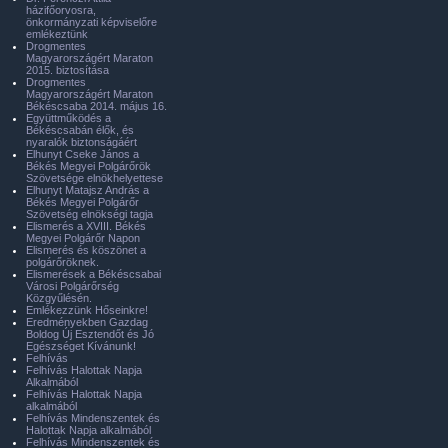
házifőorvosra,
önkormányzati képviselőre
emlékeztünk
Drogmentes
Magyarországért Maraton
2015. biztosítása
Drogmentes
Magyarországért Maraton
Békéscsaba 2014. május 16.
Együttműködés a
Békéscsabán élők, és
nyaralók biztonságáért
Elhunyt Cseke János a
Békés Megyei Polgárőrök
Szövetsége elnökhelyettese
Elhunyt Matajsz András a
Békés Megyei Polgárőr
Szövetség elnökségi tagja
Elismerés a XVIII. Békés
Megyei Polgárőr Napon
Elismerés és köszönet a
polgárőröknek.
Elismerések a Békéscsabai
Városi Polgárőrség
Közgyűlésén.
Emlékezzünk Hőseinkre!
Eredményekben Gazdag
Boldog Új Esztendőt és Jó
Egészséget Kívánunk!
Felhívás
Felhívás Halottak Napja
Alkalmából
Felhívás Halottak Napja
alkalmából
Felhívás Mindenszentek és
Halottak Napja alkalmából
Felhívás Mindenszentek és