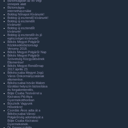
Biztonságban az év végi
ünnepek alatt
Biztonságos
internethasználat
Boldog Nőnapot Kívánunk!
Boldog új esztendő kívánunk!
Boldog új esztendőt
kívánunk!
Boldog új esztendőt
kívánunk!
Boldog új esztendőt és jó
egészséget kívánunk!
Békés Megyei Polgárőr
Közlekedésbiztonsági
Verseny 2018.
Békés Megyei Polgárőr Nap
Békés Megyei Polgárőr
Szövetség Közgyűlésének
Elismerése!
Békés Megyei Rendőrnap
2017.április 23.
Békéscsaba Megyei Jogú
Város Önkormányzatának
elismerése.
Békéscsabai István Malom
tűzoltási helyszín biztosítása
és forgalomterelés.
Böjte Csaba Testvérrel a
Kisíratosi Pió Atya
Gyermekotthonban
Büszkék Vagyunk
Hőseinkre!
Csordás Ákos adta át a
Békéscsabai Városi
Polgárőrség adományát a
Böjte Csaba Kisíratosi
Gyermekeinek.
Dr. Ferenczi Attila