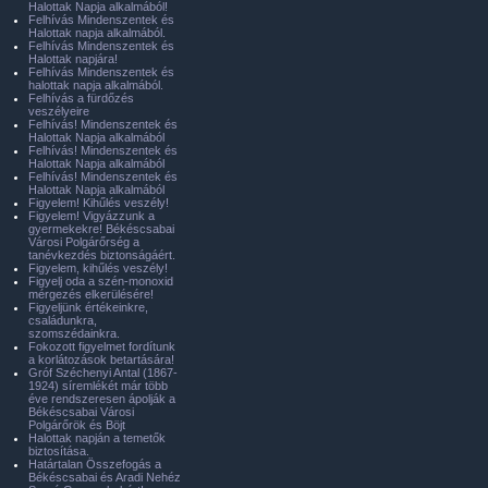
Halottak Napja alkalmából!
Felhívás Mindenszentek és
Halottak napja alkalmából.
Felhívás Mindenszentek és
Halottak napjára!
Felhívás Mindenszentek és
halottak napja alkalmából.
Felhívás a fürdőzés
veszélyeire
Felhívás! Mindenszentek és
Halottak Napja alkalmából
Felhívás! Mindenszentek és
Halottak Napja alkalmából
Felhívás! Mindenszentek és
Halottak Napja alkalmából
Figyelem! Kihűlés veszély!
Figyelem! Vigyázzunk a
gyermekekre! Békéscsabai
Városi Polgárőrség a
tanévkezdés biztonságáért.
Figyelem, kihűlés veszély!
Figyelj oda a szén-monoxid
mérgezés elkerülésére!
Figyeljünk értékeinkre,
családunkra,
szomszédainkra.
Fokozott figyelmet fordítunk
a korlátozások betartására!
Gróf Széchenyi Antal (1867-
1924) síremlékét már több
éve rendszeresen ápolják a
Békéscsabai Városi
Polgárőrök és Böjt
Halottak napján a temetők
biztosítása.
Határtalan Összefogás a
Békéscsabai és Aradi Nehéz