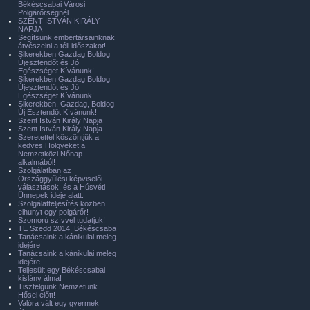
Békéscsabai Városi
Polgárőrségnél
SZENT ISTVÁN KIRÁLY
NAPJA
Segítsünk embertársainknak
átvészelni a téli időszakot!
Sikerekben Gazdag Boldog
Újesztendőt és Jó
Egészséget Kívánunk!
Sikerekben Gazdag Boldog
Újesztendőt és Jó
Egészséget Kívánunk!
Sikerekben, Gazdag, Boldog
Új Esztendőt Kívánunk!
Szent István Király Napja
Szent István Király Napja
Szeretettel köszöntjük a
kedves Hölgyeket a
Nemzetközi Nőnap
alkalmából!
Szolgálatban az
Országgyűlési képviselői
választások, és a Húsvéti
Ünnepek ideje alatt.
Szolgálatteljesítés közben
elhunyt egy polgárőr!
Szomorú szívvel tudatjuk!
TE Szedd 2014. Békéscsaba
Tanácsaink a kánikulai meleg
idejére
Tanácsaink a kánikulai meleg
idejére
Teljesült egy Békéscsabai
kislány álma!
Tisztelgünk Nemzetünk
Hősei előtt!
Valóra vált egy gyermek