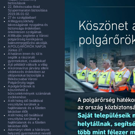
biztosítások
22, Békéscsaba-Arad
Szupermaraton biztosítása
2019.06.01-02.
27 év szolgálatban!
A Megyeszékhely
lakosságának nyugalma és
biztonsága érdekében
önkéntesen szolgálnak.
A Mikulás segítette a Városi
polgárőrség kerékpáros
balesetmegelőzési akcióját.
A POLGÁRŐRÖK NAPJA
Június 27.
A határon innen és túl is
segítik a rászoruló
gyermekeket, családokat!
A jó példától változik a világ
A koronavírus járvány elleni
védekezés érdekében az
oltópontokat biztosítják a
Békéscsabai Városi
Polgárőrség tagjai.
A polgárőröknek is
köszönhető a
bűncselekmények számának
csökkenése.
A téli hideg idő beálltával
veszélybe kerülnek a
hajléktalanok és a fűtetlen
lakásban élők
A téli hideg idő beálltával
veszélybe kerülnek a
hajléktalanok és a fűtetlen
lakásban élők
Adományt vittek a hátrányos
helyzetű gyermekeket nevelő