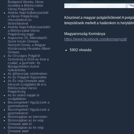
Budapesti Wesley János
óvodába a Békéscsabai
Városi Polgárőrök
András Napi Kolbászparádé
a Városi Polgárőrség
Köszönet a magyar polgárőröknek! A polgá
részvételével és
településeik mellett a határokon is helytáll
biztosításával.
András Napi Kolbászparádén
a Békéscsabai Városi
Magyarország Kormánya
Polgárőrség tagjai.
Augusztus 20. Államalapító
https://www.facebook.com/kormanyzat/
Szent István Ünnepe,
Nemzeti Ünnep, a Magyar
Köztársaság Hivatalos Állami
5902 olvasás
Ünnepe.
Az Országos Polgárőr
Szövetség a 2018-as évet a
család, a gyermek- és
ifjúságvédelem évévé
nyilvánította.
Az időskorúak védelmében
Az Év Polgárőr Egyesülete
Az Év végi Ünnepek alatt,
fokozott szolgálatot lát el a
Békéscsabai Városi
Polgárőrség
Az év utolsó napján is
szolgálatban
Becsengettek! Vigyázzunk a
gyermekekre!
Becsöngettek! Vigyázzunk a
gyermekekre!
Biztonságban az interneten
Biztonságban az év végi
Ünnepek alatt is!
Biztonságban az év végi
Ünnepek alatt!