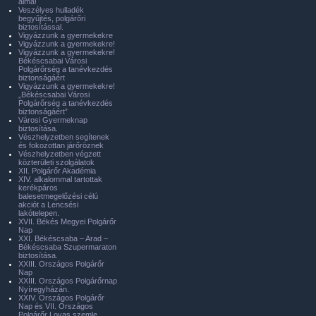
álma!
Veszélyes hulladék
begyűjtés, polgárőri
biztosítással.
Vigyázzunk a gyermekekre
Vigyázzunk a gyermekekre!
Vigyázzunk a gyermekekre!
Békéscsabai Városi
Polgárőrség a tanévkezdés
biztonságáért
Vigyázzunk a gyermekekre!
„Békéscsabai Városi
Polgárőrség a tanévkezdés
biztonságáért”
Városi Gyermeknap
biztosítása.
Vészhelyzetben segítenek
és fokozottan járőröznek
Vészhelyzetben végzett
közterületi szolgálatok
XII. Polgárőr Akadémia
XIV. alkalommal tartottak
kerékpáros
balesetmegelőzési célú
akciót a Lencsési
lakótelepen.
XVII. Békés Megyei Polgárőr
Nap
XXI. Békéscsaba – Arad –
Békéscsaba Szupermaraton
biztosítása.
XXIII. Országos Polgárőr
Nap
XXIII. Országos Polgárőrnap
Nyíregyházán.
XXIV. Országos Polgárőr
Nap és VII. Országos
Polgárőr Lovas szemle