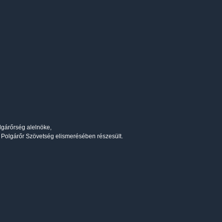
gárőrség alelnöke,
os Polgárőr Szövetség elismerésében részesült.