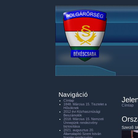
Navigáció
Jelen
Címlap
1848. Március 15. Tisztelet a
Címlap
Hősöknek
2012 évi Közhasznúsági
Beszámolók
Orsz
2018. Március 15. Nemzeti
Ünnepünk rendezvény
biztosítása
Szerző:
b
2021. augusztus 20.
Államalapító Szent István
Napján rendezvény