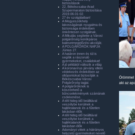
biztosítások
22, Békéscsaba-Arad
Szupermaraton biztosítása
2019.06.01-02.
27 év szolgálatban!
A Megyeszékhely
lakosságának nyugalma és
biztonsága érdekében
önkéntesen szolgálnak.
A Mikulás segítette a Városi
polgárőrség kerékpáros
balesetmegelőzési akcióját.
A POLGÁRŐRÖK NAPJA
Június 27.
A határon innen és túl is
segítik a rászoruló
gyermekeket, családokat!
A jó példától változik a világ
A koronavírus járvány elleni
védekezés érdekében az
oltópontokat biztosítják a
Örömmel a
Békéscsabai Városi
Polgárőrség tagjai.
aki az ap
A polgárőröknek is
köszönhető a
bűncselekmények számának
csökkenése.
A téli hideg idő beálltával
veszélybe kerülnek a
hajléktalanok és a fűtetlen
lakásban élők
A téli hideg idő beálltával
veszélybe kerülnek a
hajléktalanok és a fűtetlen
lakásban élők
Adományt vittek a hátrányos
helyzetű gyermekeket nevelő