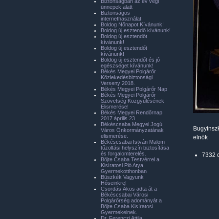
Biztonságban az év végi
ünnepek alatt
Biztonságos
internethasználat
Boldog Nőnapot Kívánunk!
Boldog új esztendő kívánunk!
Boldog új esztendőt
kívánunk!
Boldog új esztendőt
kívánunk!
Boldog új esztendőt és jó
egészséget kívánunk!
Békés Megyei Polgárőr
Közlekedésbiztonsági
Verseny 2018.
Békés Megyei Polgárőr Nap
Békés Megyei Polgárőr
Szövetség Közgyűlésének
Elismerése!
Békés Megyei Rendőrnap
2017.április 23.
Békéscsaba Megyei Jogú
Bugyinsz
Város Önkormányzatának
elismerése.
elnök
Békéscsabai István Malom
tűzoltási helyszín biztosítása
és forgalomterelés.
7332 
Böjte Csaba Testvérrel a
Kisíratosi Pió Atya
Gyermekotthonban
Büszkék Vagyunk
Hőseinkre!
Csordás Ákos adta át a
Békéscsabai Városi
Polgárőrség adományát a
Böjte Csaba Kisíratosi
Gyermekeinek.
Dr. Ferenczi Attila