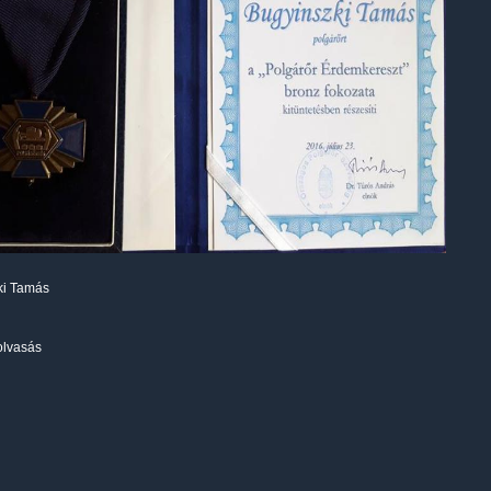
ki Tamás
olvasás