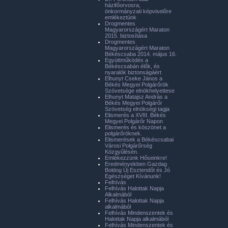
házifőorvosra,
önkormányzati képviselőre
emlékeztünk
Drogmentes
Magyarországért Maraton
2015. biztosítása
Drogmentes
Magyarországért Maraton
Békéscsaba 2014. május 16.
Együttműködés a
Békéscsabán élők, és
nyaralók biztonságáért
Elhunyt Cseke János a
Békés Megyei Polgárőrök
Szövetsége elnökhelyettese
Elhunyt Matajsz András a
Békés Megyei Polgárőr
Szövetség elnökségi tagja
Elismerés a XVIII. Békés
Megyei Polgárőr Napon
Elismerés és köszönet a
polgárőröknek.
Elismerések a Békéscsabai
Városi Polgárőrség
Közgyűlésén.
Emlékezzünk Hőseinkre!
Eredményekben Gazdag
Boldog Új Esztendőt és Jó
Egészséget Kívánunk!
Felhívás
Felhívás Halottak Napja
Alkalmából
Felhívás Halottak Napja
alkalmából
Felhívás Mindenszentek és
Halottak Napja alkalmából
Felhívás Mindenszentek és