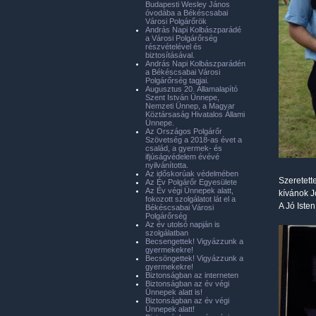
Budapesti Wesley János
óvodába a Békéscsabai
Városi Polgárőrök
András Napi Kolbászparádé
a Városi Polgárőrség
részvételével és
biztosításával.
András Napi Kolbászparádén
a Békéscsabai Városi
Polgárőrség tagjai.
Augusztus 20. Államalapító
Szent István Ünnepe,
Nemzeti Ünnep, a Magyar
Köztársaság Hivatalos Állami
Ünnepe.
Az Országos Polgárőr
Szövetség a 2018-as évet a
család, a gyermek- és
ifjúságvédelem évévé
nyilvánította.
Az időskorúak védelmében
Szeretett
Az Év Polgárőr Egyesülete
Az Év végi Ünnepek alatt,
kívánok J
fokozott szolgálatot lát el a
A Jó Iste
Békéscsabai Városi
Polgárőrség
Az év utolsó napján is
szolgálatban
Becsengettek! Vigyázzunk a
gyermekekre!
Becsöngettek! Vigyázzunk a
gyermekekre!
Biztonságban az interneten
Biztonságban az év végi
Ünnepek alatt is!
Biztonságban az év végi
Ünnepek alatt!