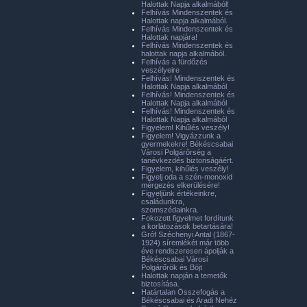
Halottak Napja alkalmából!
Felhívás Mindenszentek és
Halottak napja alkalmából.
Felhívás Mindenszentek és
Halottak napjára!
Felhívás Mindenszentek és
halottak napja alkalmából.
Felhívás a fürdőzés
veszélyeire
Felhívás! Mindenszentek és
Halottak Napja alkalmából
Felhívás! Mindenszentek és
Halottak Napja alkalmából
Felhívás! Mindenszentek és
Halottak Napja alkalmából
Figyelem! Kihűlés veszély!
Figyelem! Vigyázzunk a
gyermekekre! Békéscsabai
Városi Polgárőrség a
tanévkezdés biztonságáért.
Figyelem, kihűlés veszély!
Figyelj oda a szén-monoxid
mérgezés elkerülésére!
Figyeljünk értékeinkre,
családunkra,
szomszédainkra.
Fokozott figyelmet fordítunk
a korlátozások betartására!
Gróf Széchenyi Antal (1867-
1924) síremlékét már több
éve rendszeresen ápolják a
Békéscsabai Városi
Polgárőrök és Böjt
Halottak napján a temetők
biztosítása.
Határtalan Összefogás a
Békéscsabai és Aradi Nehéz