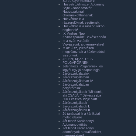
Sorsú Gyermekekért!
Húsvéti Élelmiszer Adomány
Böjte Csaba testvér
Nagyszalontai
Gyermekotthonának
Húsvétkor is a
rászorulóknak segítenek.
Húsvétkor is a rászorulókon
segítenek!
IX. András Napi
Kolbászparádé Békéscsabán
Itt a nyári vakáció!
Vigyázzunk a gyermekekre!
Itt az Ősz, jelentősen
megváltoznak a közlekedési
viszonyok.
JELENTKEZZ TE IS
POLGÁRŐRNEK!
Jelentkezz Polgárőrnek, és
legyél egy jó csapat tagja!
Járőrszolgálataink
Járőrszolgálatban
Járőrszolgálatban IV.
Járőrszolgálatban
polgárőreink
Járőrszolgálatok "Mindenki,
aki CSABAI!" Békéscsaba
300 Fesztivál ideje alatt.
Járőrszolgálatok
Járőrszolgálatok I.
Járőrszolgálatok II.
Jó tanácsaink a kánikulai
meleg idejére
Jót tenni! Karácsonyi
Adománygyűjtés
Jót tenni! Karácsonyi
adományok a családokért,
gyermekekért!