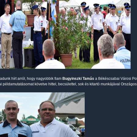
dunk hírt arról, hogy nagyobbik fiam
Bugyinszki Tamás
a Békéscsabai Városi Pol
ai példamutatásomat követve hittel, becsülettel, sok és kitartó munkájával Ország