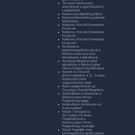
Jót tenni! Karácsonyi
adományok a gyermekekért,
családokért!
Karácsonyi Ajándékgyűjtés!
Katasztrófavédelmi gyakorlat
biztosítása
Kellemes Húsvéti Ünnepeket
Kívánunk
Kellemes Húsvéti Ünnepeket
Kívánunk
Kellemes Húsvéti Ünnepeket
Kívánunk!
Kerékpáros
balesetmegelőzési akció a
Békéscsabai Lencsési
lakótelepen a Mikulással.
Kerékpárvillogókat adott
ajándékba a Békéscsabai
Városi Polgárőrség Mikulása.
Kiemelt és fokozott
járőrszolgálatok a 21. Csabai
Kolbászfesztivál
megrendezése alatt.
Kiáll a polgárőrökért az
Országos Rendőrfőkapitány.
Kánikulában is kitartanak a
Békéscsabai Városi
Polgárőrség tagjai.
Kánikulában türelmesen és
óvatosabban!
Kérjük Támogassa
SZJ.Adója 1%-ának
Felajánlásával a
Békéscsabai Városi
Polgárőrség munkáját.
Kérjük fogadják meg
bűnmegelőzési tanácsainkat