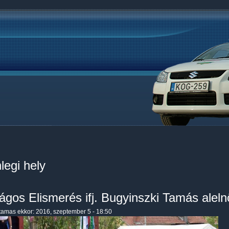
legi hely
ágos Elismerés ifj. Bugyinszki Tamás alel
tamas
ekkor: 2016, szeptember 5 - 18:50