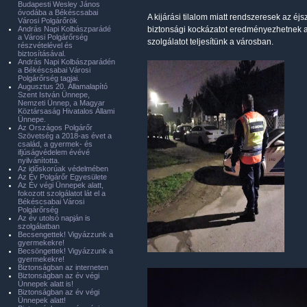
Budapesti Wesley János
óvodába a Békéscsabai
A kijárási tilalom miatt rendszeresek az éjs
Városi Polgárőrök
András Napi Kolbászparádé
biztonsági kockázatot eredményezhetnek az
a Városi Polgárőrség
szolgálatot teljesítünk a városban.
részvételével és
biztosításával.
András Napi Kolbászparádén
a Békéscsabai Városi
Polgárőrség tagjai.
Augusztus 20. Államalapító
Szent István Ünnepe,
Nemzeti Ünnep, a Magyar
Köztársaság Hivatalos Állami
Ünnepe.
Az Országos Polgárőr
Szövetség a 2018-as évet a
család, a gyermek- és
ifjúságvédelem évévé
nyilvánította.
Az időskorúak védelmében
Az Év Polgárőr Egyesülete
Az Év végi Ünnepek alatt,
fokozott szolgálatot lát el a
Békéscsabai Városi
Polgárőrség
Az év utolsó napján is
szolgálatban
Becsengettek! Vigyázzunk a
gyermekekre!
Becsöngettek! Vigyázzunk a
gyermekekre!
Biztonságban az interneten
Biztonságban az év végi
Ünnepek alatt is!
Biztonságban az év végi
Ünnepek alatt!