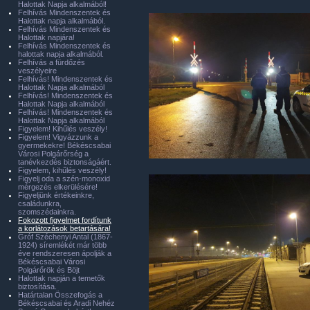
Halottak Napja alkalmából!
Felhívás Mindenszentek és
Halottak napja alkalmából.
Felhívás Mindenszentek és
Halottak napjára!
Felhívás Mindenszentek és
halottak napja alkalmából.
Felhívás a fürdőzés
veszélyeire
Felhívás! Mindenszentek és
Halottak Napja alkalmából
Felhívás! Mindenszentek és
Halottak Napja alkalmából
Felhívás! Mindenszentek és
Halottak Napja alkalmából
Figyelem! Kihűlés veszély!
Figyelem! Vigyázzunk a
gyermekekre! Békéscsabai
Városi Polgárőrség a
tanévkezdés biztonságáért.
Figyelem, kihűlés veszély!
Figyelj oda a szén-monoxid
mérgezés elkerülésére!
Figyeljünk értékeinkre,
családunkra,
szomszédainkra.
Fokozott figyelmet fordítunk
a korlátozások betartására!
Gróf Széchenyi Antal (1867-
1924) síremlékét már több
éve rendszeresen ápolják a
Békéscsabai Városi
Polgárőrök és Böjt
Halottak napján a temetők
biztosítása.
Határtalan Összefogás a
Békéscsabai és Aradi Nehéz