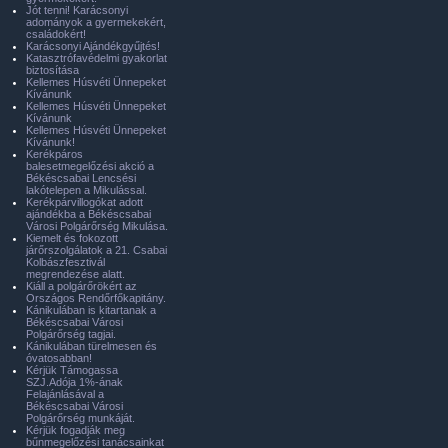
Jót tenni! Karácsonyi
adományok a gyermekekért,
családokért!
Karácsonyi Ajándékgyűjtés!
Katasztrófavédelmi gyakorlat
biztosítása
Kellemes Húsvéti Ünnepeket
Kívánunk
Kellemes Húsvéti Ünnepeket
Kívánunk
Kellemes Húsvéti Ünnepeket
Kívánunk!
Kerékpáros
balesetmegelőzési akció a
Békéscsabai Lencsési
lakótelepen a Mikulással.
Kerékpárvillogókat adott
ajándékba a Békéscsabai
Városi Polgárőrség Mikulása.
Kiemelt és fokozott
járőrszolgálatok a 21. Csabai
Kolbászfesztivál
megrendezése alatt.
Kiáll a polgárőrökért az
Országos Rendőrfőkapitány.
Kánikulában is kitartanak a
Békéscsabai Városi
Polgárőrség tagjai.
Kánikulában türelmesen és
óvatosabban!
Kérjük Támogassa
SZJ.Adója 1%-ának
Felajánlásával a
Békéscsabai Városi
Polgárőrség munkáját.
Kérjük fogadják meg
bűnmegelőzési tanácsainkat