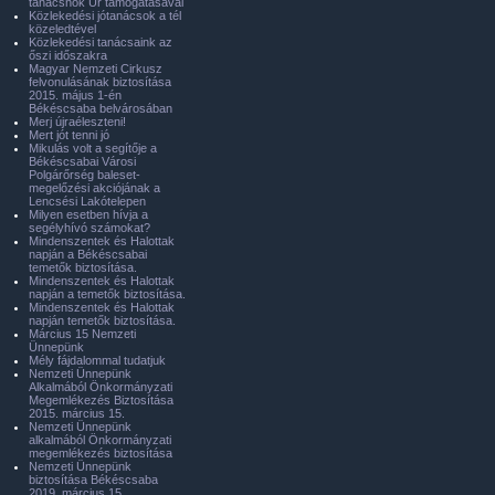
tanácsnok Úr támogatásával
Közlekedési jótanácsok a tél
közeledtével
Közlekedési tanácsaink az
őszi időszakra
Magyar Nemzeti Cirkusz
felvonulásának biztosítása
2015. május 1-én
Békéscsaba belvárosában
Merj újraéleszteni!
Mert jót tenni jó
Mikulás volt a segítője a
Békéscsabai Városi
Polgárőrség baleset-
megelőzési akciójának a
Lencsési Lakótelepen
Milyen esetben hívja a
segélyhívó számokat?
Mindenszentek és Halottak
napján a Békéscsabai
temetők biztosítása.
Mindenszentek és Halottak
napján a temetők biztosítása.
Mindenszentek és Halottak
napján temetők biztosítása.
Március 15 Nemzeti
Ünnepünk
Mély fájdalommal tudatjuk
Nemzeti Ünnepünk
Alkalmából Önkormányzati
Megemlékezés Biztosítása
2015. március 15.
Nemzeti Ünnepünk
alkalmából Önkormányzati
megemlékezés biztosítása
Nemzeti Ünnepünk
biztosítása Békéscsaba
2019. március 15.