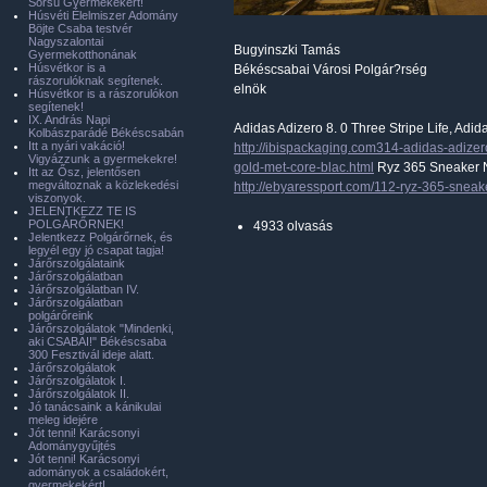
Sorsú Gyermekekért!
Húsvéti Élelmiszer Adomány
Böjte Csaba testvér
Nagyszalontai
Bugyinszki Tamás
Gyermekotthonának
Húsvétkor is a
Békéscsabai Városi Polgár?rség
rászorulóknak segítenek.
elnök
Húsvétkor is a rászorulókon
segítenek!
IX. András Napi
Adidas Adizero 8. 0 Three Stripe Life, Adid
Kolbászparádé Békéscsabán
Itt a nyári vakáció!
http://ibispackaging.com314-adidas-adizero
Vigyázzunk a gyermekekre!
gold-met-core-blac.html
Ryz 365 Sneaker Ni
Itt az Ősz, jelentősen
megváltoznak a közlekedési
http://ebyaressport.com/112-ryz-365-sneak
viszonyok.
JELENTKEZZ TE IS
POLGÁRŐRNEK!
4933 olvasás
Jelentkezz Polgárőrnek, és
legyél egy jó csapat tagja!
Járőrszolgálataink
Járőrszolgálatban
Járőrszolgálatban IV.
Járőrszolgálatban
polgárőreink
Járőrszolgálatok "Mindenki,
aki CSABAI!" Békéscsaba
300 Fesztivál ideje alatt.
Járőrszolgálatok
Járőrszolgálatok I.
Járőrszolgálatok II.
Jó tanácsaink a kánikulai
meleg idejére
Jót tenni! Karácsonyi
Adománygyűjtés
Jót tenni! Karácsonyi
adományok a családokért,
gyermekekért!