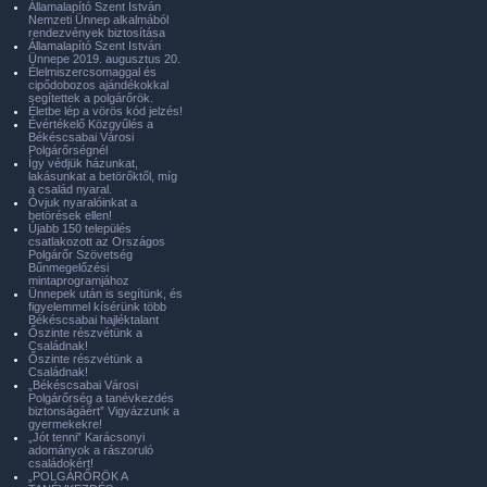
Államalapító Szent István
Nemzeti Ünnep alkalmából
rendezvények biztosítása
Államalapító Szent István
Ünnepe 2019. augusztus 20.
Élelmiszercsomaggal és
cipődobozos ajándékokkal
segítettek a polgárőrök.
Életbe lép a vörös kód jelzés!
Évértékelő Közgyűlés a
Békéscsabai Városi
Polgárőrségnél
Így védjük házunkat,
lakásunkat a betörőktől, míg
a család nyaral.
Óvjuk nyaralóinkat a
betörések ellen!
Újabb 150 település
csatlakozott az Országos
Polgárőr Szövetség
Bűnmegelőzési
mintaprogramjához
Ünnepek után is segítünk, és
figyelemmel kísérünk több
Békéscsabai hajléktalant
Őszinte részvétünk a
Családnak!
Őszinte részvétünk a
Családnak!
„Békéscsabai Városi
Polgárőrség a tanévkezdés
biztonságáért” Vigyázzunk a
gyermekekre!
„Jót tenni” Karácsonyi
adományok a rászoruló
családokért!
„POLGÁRŐRÖK A