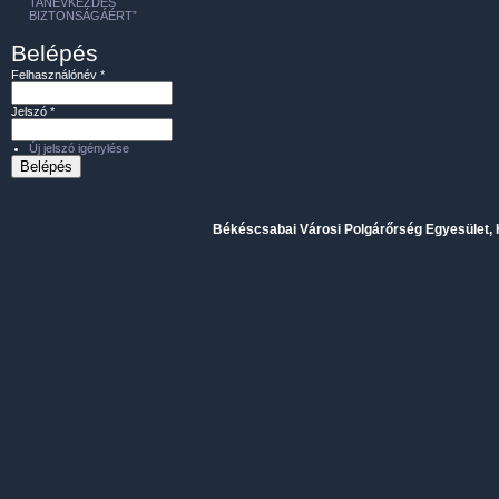
TANÉVKEZDÉS
BIZTONSÁGÁÉRT”
Belépés
Felhasználónév
*
Jelszó
*
Új jelszó igénylése
Békéscsabai Városi Polgárőrség Egyesület, H