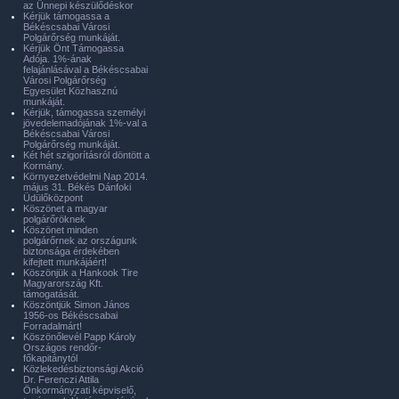
az Ünnepi készülődéskor
Kérjük támogassa a
Békéscsabai Városi
Polgárőrség munkáját.
Kérjük Önt Támogassa
Adója. 1%-ának
felajánlásával a Békéscsabai
Városi Polgárőrség
Egyesület Közhasznú
munkáját.
Kérjük, támogassa személyi
jövedelemadójának 1%-val a
Békéscsabai Városi
Polgárőrség munkáját.
Két hét szigorításról döntött a
Kormány.
Környezetvédelmi Nap 2014.
május 31. Békés Dánfoki
Üdülőközpont
Köszönet a magyar
polgárőröknek
Köszönet minden
polgárőrnek az országunk
biztonsága érdekében
kifejtett munkájáért!
Köszönjük a Hankook Tire
Magyarország Kft.
támogatását.
Köszöntjük Simon János
1956-os Békéscsabai
Forradalmárt!
Köszönőlevél Papp Károly
Országos rendőr-
főkapitánytól
Közlekedésbiztonsági Akció
Dr. Ferenczi Attila
Önkormányzati képviselő,