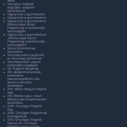
álma!
Veszélyes hulladék
begyűjtés, polgárőri
biztosítással.
Vigyázzunk a gyermekekre
Vigyázzunk a gyermekekre!
Vigyázzunk a gyermekekre!
Békéscsabai Városi
Polgárőrség a tanévkezdés
biztonságáért
Vigyázzunk a gyermekekre!
„Békéscsabai Városi
Polgárőrség a tanévkezdés
biztonságáért”
Városi Gyermeknap
biztosítása.
Vészhelyzetben segítenek
és fokozottan járőröznek
Vészhelyzetben végzett
közterületi szolgálatok
XII. Polgárőr Akadémia
XIV. alkalommal tartottak
kerékpáros
balesetmegelőzési célú
akciót a Lencsési
lakótelepen.
XVII. Békés Megyei Polgárőr
Nap
XXI. Békéscsaba – Arad –
Békéscsaba Szupermaraton
biztosítása.
XXIII. Országos Polgárőr
Nap
XXIII. Országos Polgárőrnap
Nyíregyházán.
XXIV. Országos Polgárőr
Nap és VII. Országos
Polgárőr Lovas szemle