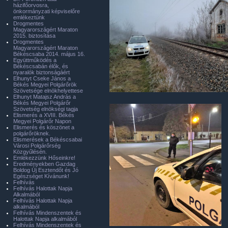
házifőorvosra,
önkormányzati képviselőre
emlékeztünk
Drogmentes
Magyarországért Maraton
2015. biztosítása
Drogmentes
Magyarországért Maraton
Békéscsaba 2014. május 16.
Együttműködés a
Békéscsabán élők, és
nyaralók biztonságáért
Elhunyt Cseke János a
Békés Megyei Polgárőrök
Szövetsége elnökhelyettese
Elhunyt Matajsz András a
Békés Megyei Polgárőr
Szövetség elnökségi tagja
Elismerés a XVIII. Békés
Megyei Polgárőr Napon
Elismerés és köszönet a
polgárőröknek.
Elismerések a Békéscsabai
Városi Polgárőrség
Közgyűlésén.
Emlékezzünk Hőseinkre!
Eredményekben Gazdag
Boldog Új Esztendőt és Jó
Egészséget Kívánunk!
Felhívás
Felhívás Halottak Napja
Alkalmából
Felhívás Halottak Napja
alkalmából
Felhívás Mindenszentek és
Halottak Napja alkalmából
Felhívás Mindenszentek és