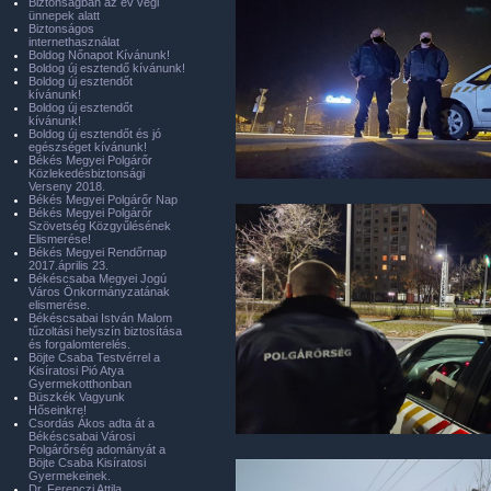
Biztonságban az év végi
ünnepek alatt
Biztonságos
internethasználat
Boldog Nőnapot Kívánunk!
Boldog új esztendő kívánunk!
Boldog új esztendőt
kívánunk!
Boldog új esztendőt
kívánunk!
Boldog új esztendőt és jó
egészséget kívánunk!
Békés Megyei Polgárőr
Közlekedésbiztonsági
Verseny 2018.
Békés Megyei Polgárőr Nap
Békés Megyei Polgárőr
Szövetség Közgyűlésének
Elismerése!
Békés Megyei Rendőrnap
2017.április 23.
Békéscsaba Megyei Jogú
Város Önkormányzatának
elismerése.
Békéscsabai István Malom
tűzoltási helyszín biztosítása
és forgalomterelés.
Böjte Csaba Testvérrel a
Kisíratosi Pió Atya
Gyermekotthonban
Büszkék Vagyunk
Hőseinkre!
Csordás Ákos adta át a
Békéscsabai Városi
Polgárőrség adományát a
Böjte Csaba Kisíratosi
Gyermekeinek.
Dr. Ferenczi Attila