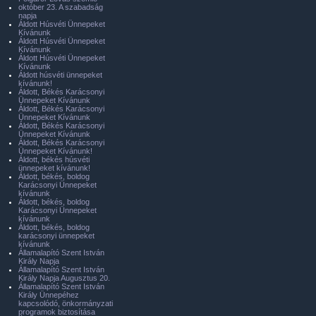
október 23. A szabadság
napja
Áldott Húsvéti Ünnepeket
Kívánunk
Áldott Húsvéti Ünnepeket
Kívánunk
Áldott Húsvéti Ünnepeket
Kívánunk
Áldott húsvéti ünnepeket
kívánunk!
Áldott, Békés Karácsonyi
Ünnepeket Kívánunk
Áldott, Békés Karácsonyi
Ünnepeket Kívánunk
Áldott, Békés Karácsonyi
Ünnepeket Kívánunk
Áldott, Békés Karácsonyi
Ünnepeket Kívánunk!
Áldott, békés húsvéti
ünnepeket kívánunk!
Áldott, békés, boldog
Karácsonyi Ünnepeket
kívánunk
Áldott, békés, boldog
Karácsonyi Ünnepeket
kívánunk
Áldott, békés, boldog
karácsonyi ünnepeket
kívánunk
Államalapító Szent István
Király Napja
Államalapító Szent István
Király Napja Augusztus 20.
Államalapító Szent István
Király Ünnepéhez
kapcsolódó, önkormányzati
programok biztosítása