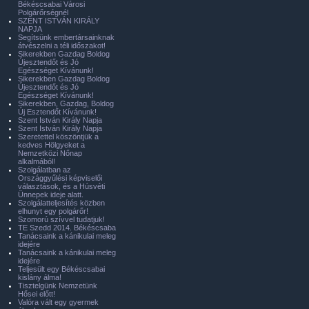
Békéscsabai Városi
Polgárőrségnél
SZENT ISTVÁN KIRÁLY
NAPJA
Segítsünk embertársainknak
átvészelni a téli időszakot!
Sikerekben Gazdag Boldog
Újesztendőt és Jó
Egészséget Kívánunk!
Sikerekben Gazdag Boldog
Újesztendőt és Jó
Egészséget Kívánunk!
Sikerekben, Gazdag, Boldog
Új Esztendőt Kívánunk!
Szent István Király Napja
Szent István Király Napja
Szeretettel köszöntjük a
kedves Hölgyeket a
Nemzetközi Nőnap
alkalmából!
Szolgálatban az
Országgyűlési képviselői
választások, és a Húsvéti
Ünnepek ideje alatt.
Szolgálatteljesítés közben
elhunyt egy polgárőr!
Szomorú szívvel tudatjuk!
TE Szedd 2014. Békéscsaba
Tanácsaink a kánikulai meleg
idejére
Tanácsaink a kánikulai meleg
idejére
Teljesült egy Békéscsabai
kislány álma!
Tisztelgünk Nemzetünk
Hősei előtt!
Valóra vált egy gyermek