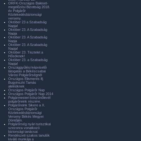
ORFK-Országos Baleset-
megelőzési Bizottság 2018.
év Polgárőr
Közlekedésbiztonsági
verseny.
Október 23 a Szabadság
Napja!
Október 23. A Szabadság
Napja
Október 23. A Szabadság
Napja
Október 23. A Szabadság
Napja!
Október 23. Tisztelet a
Hősöknek!
Október 23. a Szabadság
Napja!
Országgyűlési képviselői
látogatás a Békéscsabai
Városi Polgárőrségnél
Országos Elismerés ifj.
Bugyinszki Tamás
alelnöknek
Országos Polgárőr Nap
Országos Polgárőr Nap 2014
Polgármesteri köszönőlevél
polgárőreink részére.
Polgárőreink Sikere a X.
Országos Polgárőr
Közlekedésbiztonsági
Verseny Békés Megyei
Döntőjén.
Polgárőrség nyári turisztikai
szezonra vonatkozó
biztonsági tanácsai.
Rendészeti szakos tanulók
kiváló munkája a