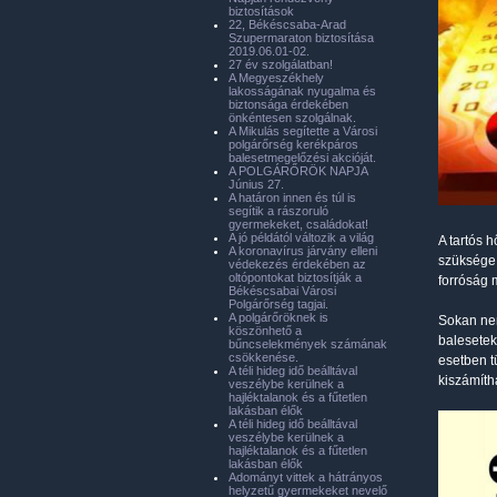
biztosítások
22, Békéscsaba-Arad
Szupermaraton biztosítása
2019.06.01-02.
27 év szolgálatban!
A Megyeszékhely
lakosságának nyugalma és
biztonsága érdekében
önkéntesen szolgálnak.
A Mikulás segítette a Városi
polgárőrség kerékpáros
balesetmegelőzési akcióját.
A POLGÁRŐRÖK NAPJA
Június 27.
A határon innen és túl is
segítik a rászoruló
gyermekeket, családokat!
A jó példától változik a világ
A tartós 
A koronavírus járvány elleni
szüksége.
védekezés érdekében az
oltópontokat biztosítják a
forróság 
Békéscsabai Városi
Polgárőrség tagjai.
A polgárőröknek is
Sokan nem
köszönhető a
balesetek
bűncselekmények számának
csökkenése.
esetben t
A téli hideg idő beálltával
kiszámíth
veszélybe kerülnek a
hajléktalanok és a fűtetlen
lakásban élők
A téli hideg idő beálltával
veszélybe kerülnek a
hajléktalanok és a fűtetlen
lakásban élők
Adományt vittek a hátrányos
helyzetű gyermekeket nevelő