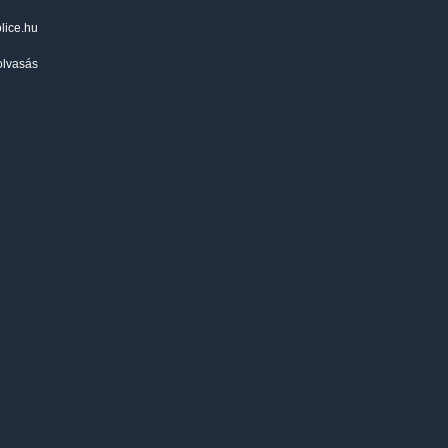
olice.hu
olvasás