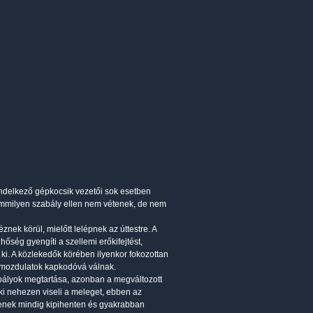
endelkező gépkocsik vezetői sok esetben
semmilyen szabály ellen nem vétenek, de nem
nek körül, mielőtt lelépnek az úttestre. A
őség gyengíti a szellemi erőkifejtést,
i. A közlekedők körében ilyenkor fokozottan
 a mozdulatok kapkodóvá válnak.
ályok megtartása, azonban a megváltozott
aki nehezen viseli a meleget, ebben az
senek mindig kipihenten és gyakrabban