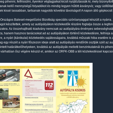
eg pihenni, felfrissülni, ilyenkor végtagjaikat kicsit nyújtóztassák ki, mely bizonyít
nak kellő mennyiségű folyadékot és mindig legyen hűtött ásványvíz, vagy üdítőit
k kissé lassabban, tartsanak nagyobb követési távolságot! A napon álló gépkocsit in
rszágos Baleset-megelőzési Bizottság speciális szóróanyaggal készült a nyárra. 
got készítettek, amely az autópályákon közlekedők részére foglalja össze a legfont
szakra. Az összehajtható kiadvány nemcsak az autópályára érvényes sebességhatá
za, hanem hasznos tanácsokat ad az autópályákon történő közlekedésre, felhívja a
re, a nyári (kánikulai) közlekedés sajátosságaira, továbbá műszaki hiba esetére is
g egy részét a nyári főszezon ideje alatt az autópályás rendőrök osztják szét az au
rintett határátkelőhelyeken, továbbá az autópályák melletti benzinkutaknál és pihe
a várhatóan ősz végére készül el, amikor az ORFK-OBB a téli közlekedéssel kapcs