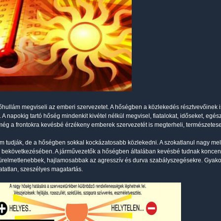
hőhullám megviseli az emberi szervezetet. A hőségben a közlekedés résztvevőinek 
 A napokig tartó hőség mindenkit kivétel nélkül megvisel, fiatalokat, időseket, egé
még a frontokra kevésbé érzékeny emberek szervezetét is megterheli, természetes
 tudják, de a hőségben sokkal kockázatosabb közlekedni. A szokatlanul nagy me
 bekövetkezésében. A járművezetők a hőségben általában kevésbé tudnak koncentr
ürelmetlenebbek, hajlamosabbak az agresszív és durva szabályszegésekre. Gyako
atatlan, szeszélyes magatartás.