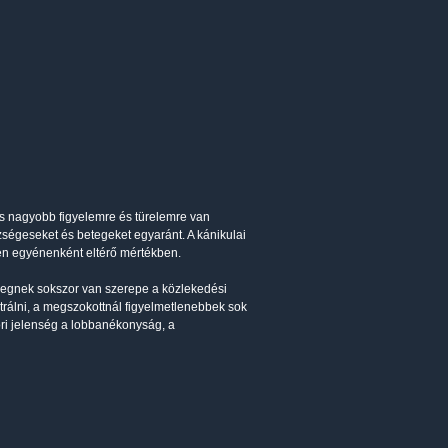
is nagyobb figyelemre és türelemre van
szségeseket és betegeket egyaránt. A kánikulai
en egyénenként eltérő mértékben.
legnek sokszor van szerepe a közlekedési
álni, a megszokottnál figyelmetlenebbek sok
ri jelenség a lobbanékonyság, a