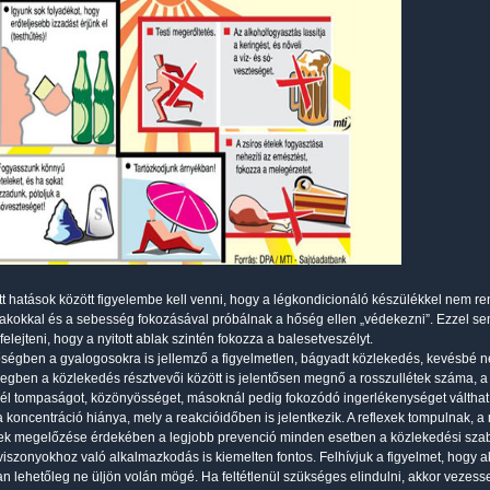
tt hatások között figyelembe kell venni, hogy a légkondicionáló készülékkel nem r
blakokkal és a sebesség fokozásával próbálnak a hőség ellen „védekezni”. Ezzel 
elejteni, hogy a nyitott ablak szintén fokozza a balesetveszélyt.
őségben a gyalogosokra is jellemző a figyelmetlen, bágyadt közlekedés, kevésbé néz
legben a közlekedés résztvevői között is jelentősen megnő a rosszullétek száma, a h
l tompaságot, közönyösséget, másoknál pedig fokozódó ingerlékenységet válthat k
a koncentráció hiánya, mely a reakcióidőben is jelentkezik. A reflexek tompulnak,
ek megelőzése érdekében a legjobb prevenció minden esetben a közlekedési szab
 viszonyokhoz való alkalmazkodás is kiemelten fontos. Felhívjuk a figyelmet, hogy 
n lehetőleg ne üljön volán mögé. Ha feltétlenül szükséges elindulni, akkor vezes