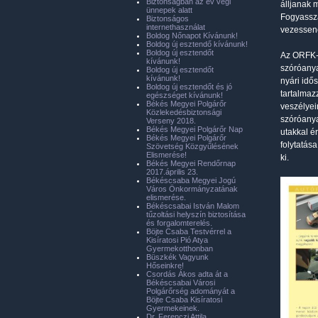
Biztonságban az év végi
álljanak m
ünnepek alatt
Fogyassza
Biztonságos
internethasználat
vezessene
Boldog Nőnapot Kívánunk!
Boldog új esztendő kívánunk!
Boldog új esztendőt
Az ORFK-O
kívánunk!
szóróanya
Boldog új esztendőt
kívánunk!
nyári idő
Boldog új esztendőt és jó
tartalmaz
egészséget kívánunk!
Békés Megyei Polgárőr
veszélyei
Közlekedésbiztonsági
szóróanya
Verseny 2018.
Békés Megyei Polgárőr Nap
utakkal é
Békés Megyei Polgárőr
folytatás
Szövetség Közgyűlésének
Elismerése!
ki.
Békés Megyei Rendőrnap
2017.április 23.
Békéscsaba Megyei Jogú
Város Önkormányzatának
elismerése.
Békéscsabai István Malom
tűzoltási helyszín biztosítása
és forgalomterelés.
Böjte Csaba Testvérrel a
Kisíratosi Pió Atya
Gyermekotthonban
Büszkék Vagyunk
Hőseinkre!
Csordás Ákos adta át a
Békéscsabai Városi
Polgárőrség adományát a
Böjte Csaba Kisíratosi
Gyermekeinek.
Dr. Ferenczi Attila