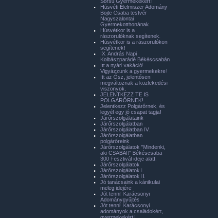
Sorsú Gyermekekért!
Húsvéti Élelmiszer Adomány
Böjte Csaba testvér
Nagyszalontai
Gyermekotthonának
Húsvétkor is a
rászorulóknak segítenek.
Húsvétkor is a rászorulókon
segítenek!
IX. András Napi
Kolbászparádé Békéscsabán
Itt a nyári vakáció!
Vigyázzunk a gyermekekre!
Itt az Ősz, jelentősen
megváltoznak a közlekedési
viszonyok.
JELENTKEZZ TE IS
POLGÁRŐRNEK!
Jelentkezz Polgárőrnek, és
legyél egy jó csapat tagja!
Járőrszolgálataink
Járőrszolgálatban
Járőrszolgálatban IV.
Járőrszolgálatban
polgárőreink
Járőrszolgálatok "Mindenki,
aki CSABAI!" Békéscsaba
300 Fesztivál ideje alatt.
Járőrszolgálatok
Járőrszolgálatok I.
Járőrszolgálatok II.
Jó tanácsaink a kánikulai
meleg idejére
Jót tenni! Karácsonyi
Adománygyűjtés
Jót tenni! Karácsonyi
adományok a családokért,
gyermekekért!