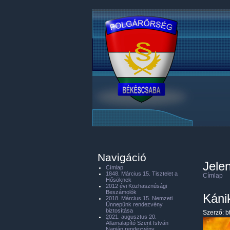
Navigáció
Jelen
Címlap
1848. Március 15. Tisztelet a
Címlap
Hősöknek
2012 évi Közhasznúsági
Beszámolók
Káni
2018. Március 15. Nemzeti
Ünnepünk rendezvény
biztosítása
Szerző:
b
2021. augusztus 20.
Államalapító Szent István
Napján rendezvény