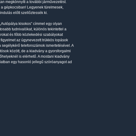
ottan megkönnyíti a további járművezetést.
al a gépkocsiban! Legyenek türelmesek,
dulás előtt szellőztessék ki.
„Autópálya kisokos” címmel egy olyan
osabb tudnivalókat, különös tekintettel a
rokat és főbb közlekedési szabályokat
 figyelmet az úgynevezett trükkös lopások
 a segélykérő telefonszámok ismertetésével. A
tósok között, de a kiadvány a gyorsforgalmi
nőhelyeknél is elérhető. A mostani kiadvány
olatban egy hasonló jellegű szóróanyagot ad