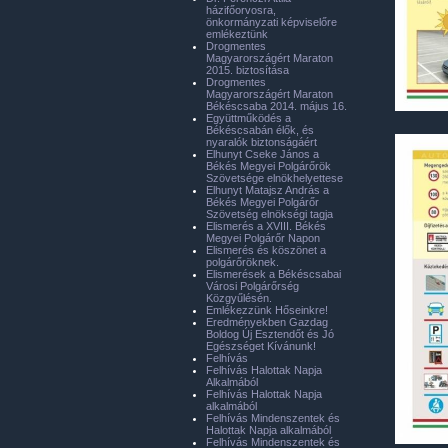
házifőorvosra,
önkormányzati képviselőre
emlékeztünk
Drogmentes
Magyarországért Maraton
2015. biztosítása
Drogmentes
Magyarországért Maraton
Békéscsaba 2014. május 16.
Együttműködés a
Békéscsabán élők, és
nyaralók biztonságáért
Elhunyt Cseke János a
Békés Megyei Polgárőrök
Szövetsége elnökhelyettese
Elhunyt Matajsz András a
Békés Megyei Polgárőr
Szövetség elnökségi tagja
Elismerés a XVIII. Békés
Megyei Polgárőr Napon
Elismerés és köszönet a
polgárőröknek.
Elismerések a Békéscsabai
Városi Polgárőrség
Közgyűlésén.
Emlékezzünk Hőseinkre!
Eredményekben Gazdag
Boldog Új Esztendőt és Jó
Egészséget Kívánunk!
Felhívás
Felhívás Halottak Napja
Alkalmából
Felhívás Halottak Napja
alkalmából
Felhívás Mindenszentek és
Halottak Napja alkalmából
Felhívás Mindenszentek és