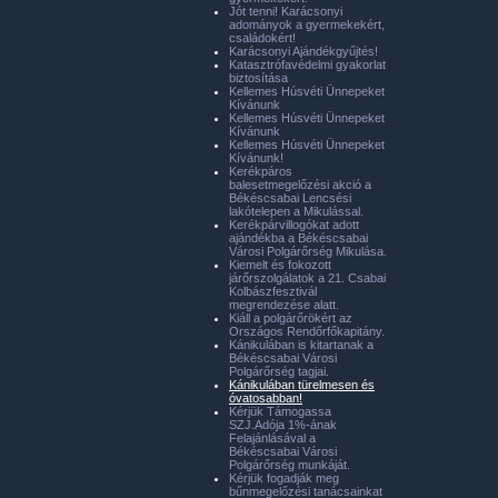
Jót tenni! Karácsonyi
adományok a gyermekekért,
családokért!
Karácsonyi Ajándékgyűjtés!
Katasztrófavédelmi gyakorlat
biztosítása
Kellemes Húsvéti Ünnepeket
Kívánunk
Kellemes Húsvéti Ünnepeket
Kívánunk
Kellemes Húsvéti Ünnepeket
Kívánunk!
Kerékpáros
balesetmegelőzési akció a
Békéscsabai Lencsési
lakótelepen a Mikulással.
Kerékpárvillogókat adott
ajándékba a Békéscsabai
Városi Polgárőrség Mikulása.
Kiemelt és fokozott
járőrszolgálatok a 21. Csabai
Kolbászfesztivál
megrendezése alatt.
Kiáll a polgárőrökért az
Országos Rendőrfőkapitány.
Kánikulában is kitartanak a
Békéscsabai Városi
Polgárőrség tagjai.
Kánikulában türelmesen és
óvatosabban!
Kérjük Támogassa
SZJ.Adója 1%-ának
Felajánlásával a
Békéscsabai Városi
Polgárőrség munkáját.
Kérjük fogadják meg
bűnmegelőzési tanácsainkat