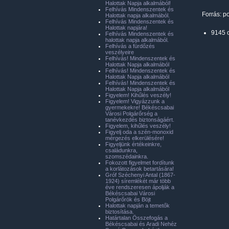
Halottak Napja alkalmából!
Felhívás Mindenszentek és
Forrás: p
Halottak napja alkalmából.
Felhívás Mindenszentek és
Halottak napjára!
9145 
Felhívás Mindenszentek és
halottak napja alkalmából.
Felhívás a fürdőzés
veszélyeire
Felhívás! Mindenszentek és
Halottak Napja alkalmából
Felhívás! Mindenszentek és
Halottak Napja alkalmából
Felhívás! Mindenszentek és
Halottak Napja alkalmából
Figyelem! Kihűlés veszély!
Figyelem! Vigyázzunk a
gyermekekre! Békéscsabai
Városi Polgárőrség a
tanévkezdés biztonságáért.
Figyelem, kihűlés veszély!
Figyelj oda a szén-monoxid
mérgezés elkerülésére!
Figyeljünk értékeinkre,
családunkra,
szomszédainkra.
Fokozott figyelmet fordítunk
a korlátozások betartására!
Gróf Széchenyi Antal (1867-
1924) síremlékét már több
éve rendszeresen ápolják a
Békéscsabai Városi
Polgárőrök és Böjt
Halottak napján a temetők
biztosítása.
Határtalan Összefogás a
Békéscsabai és Aradi Nehéz