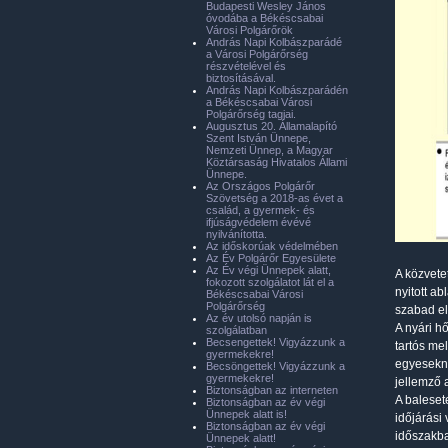
Budapesti Wesley János
óvodába a Békéscsabai
Városi Polgárőrök
András Napi Kolbászparádé
a Városi Polgárőrség
részvételével és
biztosításával.
András Napi Kolbászparádén
a Békéscsabai Városi
Polgárőrség tagjai.
Augusztus 20. Államalapító
Szent István Ünnepe,
Nemzeti Ünnep, a Magyar
Köztársaság Hivatalos Állami
Ünnepe.
Az Országos Polgárőr
Szövetség a 2018-as évet a
család, a gyermek- és
ifjúságvédelem évévé
nyilvánította.
Az időskorúak védelmében
Az Év Polgárőr Egyesülete
Az Év végi Ünnepek alatt,
A közvete
fokozott szolgálatot lát el a
nyitott a
Békéscsabai Városi
Polgárőrség
szabad elf
Az év utolsó napján is
A nyári h
szolgálatban
Becsengettek! Vigyázzunk a
tartós me
gyermekekre!
egyesekné
Becsöngettek! Vigyázzunk a
gyermekekre!
jellemző 
Biztonságban az interneten
A baleset
Biztonságban az év végi
Ünnepek alatt is!
időjárási
Biztonságban az év végi
időszakba
Ünnepek alatt!