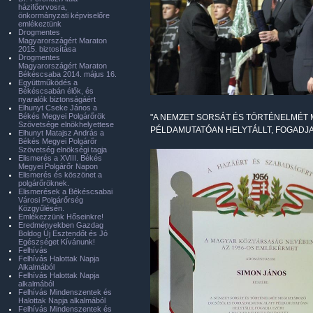
házifőorvosra,
önkormányzati képviselőre
emlékeztünk
Drogmentes
Magyarországért Maraton
2015. biztosítása
Drogmentes
Magyarországért Maraton
Békéscsaba 2014. május 16.
Együttműködés a
Békéscsabán élők, és
nyaralók biztonságáért
Elhunyt Cseke János a
Békés Megyei Polgárőrök
"A NEMZET SORSÁT ÉS TÖRTÉNELMÉT
Szövetsége elnökhelyettese
PÉLDAMUTATÓAN HELYTÁLLT, FOGADJA
Elhunyt Matajsz András a
Békés Megyei Polgárőr
Szövetség elnökségi tagja
Elismerés a XVIII. Békés
Megyei Polgárőr Napon
Elismerés és köszönet a
polgárőröknek.
Elismerések a Békéscsabai
Városi Polgárőrség
Közgyűlésén.
Emlékezzünk Hőseinkre!
Eredményekben Gazdag
Boldog Új Esztendőt és Jó
Egészséget Kívánunk!
Felhívás
Felhívás Halottak Napja
Alkalmából
Felhívás Halottak Napja
alkalmából
Felhívás Mindenszentek és
Halottak Napja alkalmából
Felhívás Mindenszentek és