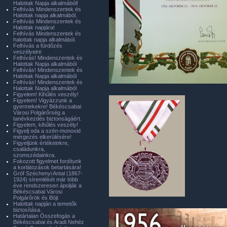
Halottak Napja alkalmából!
Felhívás Mindenszentek és
Halottak napja alkalmából.
Felhívás Mindenszentek és
Halottak napjára!
Felhívás Mindenszentek és
halottak napja alkalmából.
Felhívás a fürdőzés
veszélyeire
Felhívás! Mindenszentek és
Halottak Napja alkalmából
Felhívás! Mindenszentek és
Halottak Napja alkalmából
Felhívás! Mindenszentek és
Halottak Napja alkalmából
Figyelem! Kihűlés veszély!
Figyelem! Vigyázzunk a
gyermekekre! Békéscsabai
Városi Polgárőrség a
tanévkezdés biztonságáért.
Figyelem, kihűlés veszély!
Figyelj oda a szén-monoxid
mérgezés elkerülésére!
Figyeljünk értékeinkre,
családunkra,
szomszédainkra.
Fokozott figyelmet fordítunk
a korlátozások betartására!
Gróf Széchenyi Antal (1867-
1924) síremlékét már több
éve rendszeresen ápolják a
Békéscsabai Városi
Polgárőrök és Böjt
Halottak napján a temetők
biztosítása.
Határtalan Összefogás a
Békéscsabai és Aradi Nehéz