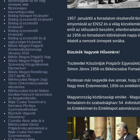
Biztonságban az év végi
ünnepek alatt
Biztonságos
internethasználat
Boldog Nőnapot Kívánunk!
1957. januártól a forradalom résztvevőit t
Boldog új esztendő kívánunk!
Boldog új esztendőt
elnyomását az ENSZ és a világ közvélemény
kívánunk!
erről az időszakról beszélni, ellenforrada
Boldog új esztendőt
kívánunk!
az 1956-os forradalom kitörésének napja é
Boldog új esztendőt és jó
iktatott a nemzeti ünnepek sorába.
egészséget kívánunk!
Békés Megyei Polgárőr
Közlekedésbiztonsági
Büszkék Vagyunk Hőseinkre!
Verseny 2018.
Békés Megyei Polgárőr Nap
Békés Megyei Polgárőr
Tisztelettel Köszöntjük Polgárőr Egyesület
Szövetség Közgyűlésének
Elismerése!
Simon János 1956-os Békéscsabai Forrada
Békés Megyei Rendőrnap
2017.április 23.
Békéscsaba Megyei Jogú
Pontosan már negyedik éve annak, hogy 20
Város Önkormányzatának
Nagy Imre Érdemrendet, 1956-os emlékérme
elismerése.
Békéscsabai István Malom
tűzoltási helyszín biztosítása
Magyarország köztársasági elnöke - Magya
és forgalomterelés.
Böjte Csaba Testvérrel a
forradalom és szabadságharc 54. évfordul
Kisíratosi Pió Atya
os Emlékérmet és Emléklapot adományozott. 
Gyermekotthonban
Büszkék Vagyunk
Hőseinkre!
Csordás Ákos adta át a
Békéscsabai Városi
Polgárőrség adományát a
Böjte Csaba Kisíratosi
Gyermekeinek.
Dr. Ferenczi Attila