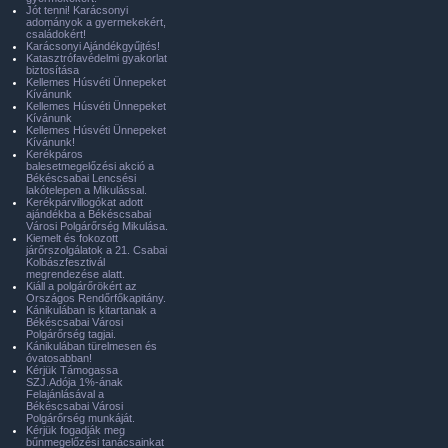
Jót tenni! Karácsonyi
adományok a gyermekekért,
családokért!
Karácsonyi Ajándékgyűjtés!
Katasztrófavédelmi gyakorlat
biztosítása
Kellemes Húsvéti Ünnepeket
Kívánunk
Kellemes Húsvéti Ünnepeket
Kívánunk
Kellemes Húsvéti Ünnepeket
Kívánunk!
Kerékpáros
balesetmegelőzési akció a
Békéscsabai Lencsési
lakótelepen a Mikulással.
Kerékpárvillogókat adott
ajándékba a Békéscsabai
Városi Polgárőrség Mikulása.
Kiemelt és fokozott
járőrszolgálatok a 21. Csabai
Kolbászfesztivál
megrendezése alatt.
Kiáll a polgárőrökért az
Országos Rendőrfőkapitány.
Kánikulában is kitartanak a
Békéscsabai Városi
Polgárőrség tagjai.
Kánikulában türelmesen és
óvatosabban!
Kérjük Támogassa
SZJ.Adója 1%-ának
Felajánlásával a
Békéscsabai Városi
Polgárőrség munkáját.
Kérjük fogadják meg
bűnmegelőzési tanácsainkat