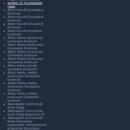
október 23. A szabadság
napja
Áldott Húsvéti Ünnepeket
Kívánunk
Áldott Húsvéti Ünnepeket
Kívánunk
Áldott Húsvéti Ünnepeket
Kívánunk
Áldott húsvéti ünnepeket
kívánunk!
Áldott, Békés Karácsonyi
Ünnepeket Kívánunk
Áldott, Békés Karácsonyi
Ünnepeket Kívánunk
Áldott, Békés Karácsonyi
Ünnepeket Kívánunk
Áldott, Békés Karácsonyi
Ünnepeket Kívánunk!
Áldott, békés húsvéti
ünnepeket kívánunk!
Áldott, békés, boldog
Karácsonyi Ünnepeket
kívánunk
Áldott, békés, boldog
Karácsonyi Ünnepeket
kívánunk
Áldott, békés, boldog
karácsonyi ünnepeket
kívánunk
Államalapító Szent István
Király Napja
Államalapító Szent István
Király Napja Augusztus 20.
Államalapító Szent István
Király Ünnepéhez
kapcsolódó, önkormányzati
programok biztosítása