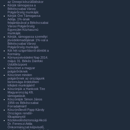
az Ünnepi készülődéskor
Kérjük támogassa a
Békéscsabai Városi
Polgárőrség munkáját.
Kérjük Önt Támogassa
Adója. 1%-ának
felajánlásával a Békéscsabai
Városi Polgárőrség
Egyesület Közhasznú
munkáját.
Kérjük, támogassa személyi
jövedelemadójának 1%-val a
Békéscsabai Városi
Polgárőrség munkáját.
Két hét szigorításról döntött a
Kormány.
Környezetvédelmi Nap 2014.
május 31. Békés Dánfoki
Üdülőközpont
Köszönet a magyar
polgárőröknek
Köszönet minden
polgárőrnek az országunk
biztonsága érdekében
kifejtett munkájáért!
Köszönjük a Hankook Tire
Magyarország Kft.
támogatását.
Köszöntjük Simon János
1956-os Békéscsabai
Forradalmárt!
Köszönőlevél Papp Károly
Országos rendőr-
főkapitánytól
Közlekedésbiztonsági Akció
Dr. Ferenczi Attila
Önkormányzati képviselő,