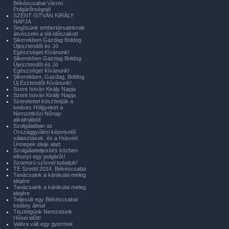
Békéscsabai Városi
Polgárőrségnél
SZENT ISTVÁN KIRÁLY
NAPJA
Segítsünk embertársainknak
átvészelni a téli időszakot!
Sikerekben Gazdag Boldog
Újesztendőt és Jó
Egészséget Kívánunk!
Sikerekben Gazdag Boldog
Újesztendőt és Jó
Egészséget Kívánunk!
Sikerekben, Gazdag, Boldog
Új Esztendőt Kívánunk!
Szent István Király Napja
Szent István Király Napja
Szeretettel köszöntjük a
kedves Hölgyeket a
Nemzetközi Nőnap
alkalmából!
Szolgálatban az
Országgyűlési képviselői
választások, és a Húsvéti
Ünnepek ideje alatt.
Szolgálatteljesítés közben
elhunyt egy polgárőr!
Szomorú szívvel tudatjuk!
TE Szedd 2014. Békéscsaba
Tanácsaink a kánikulai meleg
idejére
Tanácsaink a kánikulai meleg
idejére
Teljesült egy Békéscsabai
kislány álma!
Tisztelgünk Nemzetünk
Hősei előtt!
Valóra vált egy gyermek