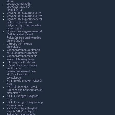
álma!
Veszélyes hulladék
begyűjtés, polgárőri
biztosítással.
Vigyázzunk a gyermekekre
Vigyázzunk a gyermekekre!
Vigyázzunk a gyermekekre!
Békéscsabai Városi
Polgárőrség a tanévkezdés
biztonságáért
Vigyázzunk a gyermekekre!
„Békéscsabai Városi
Polgárőrség a tanévkezdés
biztonságáért”
Városi Gyermeknap
biztosítása.
Vészhelyzetben segítenek
és fokozottan járőröznek
Vészhelyzetben végzett
közterületi szolgálatok
XII. Polgárőr Akadémia
XIV. alkalommal tartottak
kerékpáros
balesetmegelőzési célú
akciót a Lencsési
lakótelepen.
XVII. Békés Megyei Polgárőr
Nap
XXI. Békéscsaba – Arad –
Békéscsaba Szupermaraton
biztosítása.
XXIII. Országos Polgárőr
Nap
XXIII. Országos Polgárőrnap
Nyíregyházán.
XXIV. Országos Polgárőr
Nap és VII. Országos
Polgárőr Lovas szemle