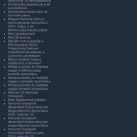
tanácsnok Úr támogatásával
Közlekedési jótanácsok a tél
közeledtével
Közlekedési tanácsaink az
őszi időszakra
Magyar Nemzeti Cirkusz
felvonulásának biztosítása
2015. május 1-én
Békéscsaba belvárosában
Merj újraéleszteni!
Mert jót tenni jó
Mikulás volt a segítője a
Békéscsabai Városi
Polgárőrség baleset-
megelőzési akciójának a
Lencsési Lakótelepen
Milyen esetben hívja a
segélyhívó számokat?
Mindenszentek és Halottak
napján a Békéscsabai
temetők biztosítása.
Mindenszentek és Halottak
napján a temetők biztosítása.
Mindenszentek és Halottak
napján temetők biztosítása.
Március 15 Nemzeti
Ünnepünk
Mély fájdalommal tudatjuk
Nemzeti Ünnepünk
Alkalmából Önkormányzati
Megemlékezés Biztosítása
2015. március 15.
Nemzeti Ünnepünk
alkalmából Önkormányzati
megemlékezés biztosítása
Nemzeti Ünnepünk
biztosítása Békéscsaba
2019. március 15.