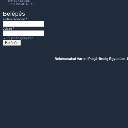
TANÉVKEZDÉS
BIZTONSÁGÁÉRT”
Belépés
Felhasználónév
*
Jelszó
*
Új jelszó igénylése
Békéscsabai Városi Polgárőrség Egyesület, H