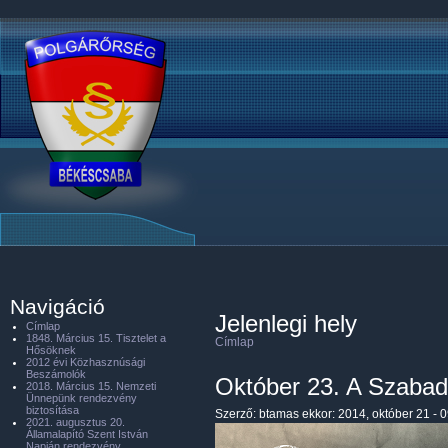
Navigáció
Jelenlegi hely
Címlap
1848. Március 15. Tisztelet a
Címlap
Hősöknek
2012 évi Közhasznúsági
Beszámolók
Október 23. A Szaba
2018. Március 15. Nemzeti
Ünnepünk rendezvény
biztosítása
Szerző:
btamas
ekkor: 2014, október 21 - 
2021. augusztus 20.
Államalapító Szent István
Napján rendezvény