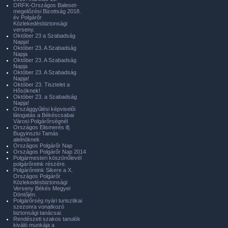
ORFK-Országos Baleset-
megelőzési Bizottság 2018.
év Polgárőr
Közlekedésbiztonsági
verseny.
Október 23 a Szabadság
Napja!
Október 23. A Szabadság
Napja
Október 23. A Szabadság
Napja
Október 23. A Szabadság
Napja!
Október 23. Tisztelet a
Hősöknek!
Október 23. a Szabadság
Napja!
Országgyűlési képviselői
látogatás a Békéscsabai
Városi Polgárőrségnél
Országos Elismerés ifj.
Bugyinszki Tamás
alelnöknek
Országos Polgárőr Nap
Országos Polgárőr Nap 2014
Polgármesteri köszönőlevél
polgárőreink részére.
Polgárőreink Sikere a X.
Országos Polgárőr
Közlekedésbiztonsági
Verseny Békés Megyei
Döntőjén.
Polgárőrség nyári turisztikai
szezonra vonatkozó
biztonsági tanácsai.
Rendészeti szakos tanulók
kiváló munkája a