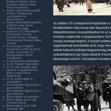
Budapesti Wesley János
óvodába a Békéscsabai
Városi Polgárőrök
András Napi Kolbászparádé
a Városi Polgárőrség
részvételével és
biztosításával.
András Napi Kolbászparádén
Az október 23-i budapesti tömegtüntetés a
a Békéscsabai Városi
következtében még aznap éjjel fegyveres f
Polgárőrség tagjai.
Augusztus 20. Államalapító
többpártrendszer visszaállításához és az
Szent István Ünnepe,
kormány megkezdte a tárgyalásokat a Szovje
Nemzeti Ünnep, a Magyar
Köztársaság Hivatalos Állami
ország semlegességéről. A szovjet politik
Ünnepe.
nagyhatalmak biztosították arról, hogy n
Az Országos Polgárőr
Szövetség a 2018-as évet a
nélküli háborút indítottak Magyarország el
család, a gyermek- és
szabadságharca így végül elbukott. A harcok
ifjúságvédelem évévé
nyilvánította.
állampolgár esett el. A forradalom követk
Az időskorúak védelmében
Az Év Polgárőr Egyesülete
Az Év végi Ünnepek alatt,
fokozott szolgálatot lát el a
Békéscsabai Városi
Polgárőrség
Az év utolsó napján is
szolgálatban
Becsengettek! Vigyázzunk a
gyermekekre!
Becsöngettek! Vigyázzunk a
gyermekekre!
Biztonságban az interneten
Biztonságban az év végi
Ünnepek alatt is!
Biztonságban az év végi
Ünnepek alatt!