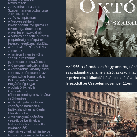
biztosítások
22, Békéscsaba-Arad
Szupermaraton biztosítása
2019.06.01-02.
27 év szolgálatban!
A Megyeszékhely
lakosságának nyugalma és
biztonsága érdekében
önkéntesen szolgálnak.
A Mikulás segítette a Városi
polgárőrség kerékpáros
balesetmegelőzési akcióját.
A POLGÁRŐRÖK NAPJA
Június 27.
A határon innen és túl is
segítik a rászoruló
gyermekeket, családokat!
A jó példától változik a világ
Az 1956-os forradalom Magyarország népének
A koronavírus járvány elleni
szabadságharca, amely a 20. századi magy
védekezés érdekében az
oltópontokat biztosítják a
egyetemekről kiinduló békés tün­te­té­sével
Békéscsabai Városi
fejeződött be Csepelen november 11-én.
Polgárőrség tagjai.
A polgárőröknek is
köszönhető a
bűncselekmények számának
csökkenése.
A téli hideg idő beálltával
veszélybe kerülnek a
hajléktalanok és a fűtetlen
lakásban élők
A téli hideg idő beálltával
veszélybe kerülnek a
hajléktalanok és a fűtetlen
lakásban élők
Adományt vittek a hátrányos
helyzetű gyermekeket nevelő