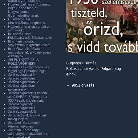
Sorsú Gyermekekért!
Húsvéti Élelmiszer Adomány
Böjte Csaba testvér
Nagyszalontai
Gyermekotthonának
Húsvétkor is a
rászorulóknak segítenek.
Húsvétkor is a rászorulókon
segítenek!
IX. András Napi
Kolbászparádé Békéscsabán
Itt a nyári vakáció!
Vigyázzunk a gyermekekre!
Itt az Ősz, jelentősen
megváltoznak a közlekedési
viszonyok.
JELENTKEZZ TE IS
Bugyinszki Tamás
POLGÁRŐRNEK!
Jelentkezz Polgárőrnek, és
Békéscsabai Városi Polgárőrség
legyél egy jó csapat tagja!
elnök
Járőrszolgálataink
Járőrszolgálatban
Járőrszolgálatban IV.
9851 olvasás
Járőrszolgálatban
polgárőreink
Járőrszolgálatok "Mindenki,
aki CSABAI!" Békéscsaba
300 Fesztivál ideje alatt.
Járőrszolgálatok
Járőrszolgálatok I.
Járőrszolgálatok II.
Jó tanácsaink a kánikulai
meleg idejére
Jót tenni! Karácsonyi
Adománygyűjtés
Jót tenni! Karácsonyi
adományok a családokért,
gyermekekért!