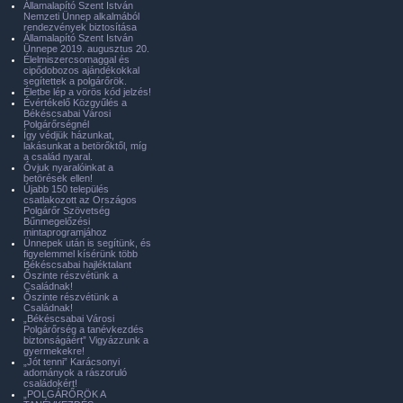
Államalapító Szent István
Nemzeti Ünnep alkalmából
rendezvények biztosítása
Államalapító Szent István
Ünnepe 2019. augusztus 20.
Élelmiszercsomaggal és
cipődobozos ajándékokkal
segítettek a polgárőrök.
Életbe lép a vörös kód jelzés!
Évértékelő Közgyűlés a
Békéscsabai Városi
Polgárőrségnél
Így védjük házunkat,
lakásunkat a betörőktől, míg
a család nyaral.
Óvjuk nyaralóinkat a
betörések ellen!
Újabb 150 település
csatlakozott az Országos
Polgárőr Szövetség
Bűnmegelőzési
mintaprogramjához
Ünnepek után is segítünk, és
figyelemmel kísérünk több
Békéscsabai hajléktalant
Őszinte részvétünk a
Családnak!
Őszinte részvétünk a
Családnak!
„Békéscsabai Városi
Polgárőrség a tanévkezdés
biztonságáért” Vigyázzunk a
gyermekekre!
„Jót tenni” Karácsonyi
adományok a rászoruló
családokért!
„POLGÁRŐRÖK A