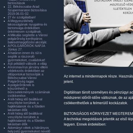
biztosítások
22, Békéscsaba-Arad
Szupermaraton biztosítása
2019.06.01-02.
27 év szolgálatban!
A Megyeszékhely
lakosságának nyugalma és
biztonsága érdekében
önkéntesen szolgálnak.
A Mikulás segítette a Városi
polgárőrség kerékpáros
balesetmegelőzési akcióját.
A POLGÁRŐRÖK NAPJA
Június 27.
A határon innen és túl is
segítik a rászoruló
gyermekeket, családokat!
A jó példától változik a világ
A koronavírus járvány elleni
védekezés érdekében az
oltópontokat biztosítják a
Az internet a mindennapok része. Használat
Békéscsabai Városi
Polgárőrség tagjai.
jelent.
A polgárőröknek is
köszönhető a
bűncselekmények számának
Digitálisan tárolt személyes és pénzügyi 
csökkenése.
módszerei időről-időre változnak, de az aj
A téli hideg idő beálltával
veszélybe kerülnek a
csökkenthetőek a felmerülő kockázatok.
hajléktalanok és a fűtetlen
lakásban élők
A téli hideg idő beálltával
BIZTONSÁGOS KÖRNYEZET MEGTEREM
veszélybe kerülnek a
A technikai megoldások jelentik az első lé
hajléktalanok és a fűtetlen
lakásban élők
legyen. Ennek érdekében:
Adományt vittek a hátrányos
helyzetű gyermekeket nevelő