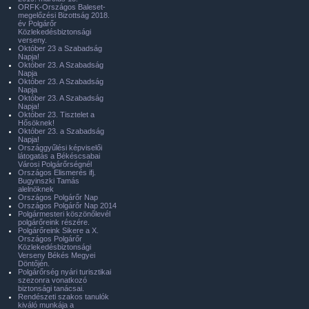
ORFK-Országos Baleset-
megelőzési Bizottság 2018.
év Polgárőr
Közlekedésbiztonsági
verseny.
Október 23 a Szabadság
Napja!
Október 23. A Szabadság
Napja
Október 23. A Szabadság
Napja
Október 23. A Szabadság
Napja!
Október 23. Tisztelet a
Hősöknek!
Október 23. a Szabadság
Napja!
Országgyűlési képviselői
látogatás a Békéscsabai
Városi Polgárőrségnél
Országos Elismerés ifj.
Bugyinszki Tamás
alelnöknek
Országos Polgárőr Nap
Országos Polgárőr Nap 2014
Polgármesteri köszönőlevél
polgárőreink részére.
Polgárőreink Sikere a X.
Országos Polgárőr
Közlekedésbiztonsági
Verseny Békés Megyei
Döntőjén.
Polgárőrség nyári turisztikai
szezonra vonatkozó
biztonsági tanácsai.
Rendészeti szakos tanulók
kiváló munkája a