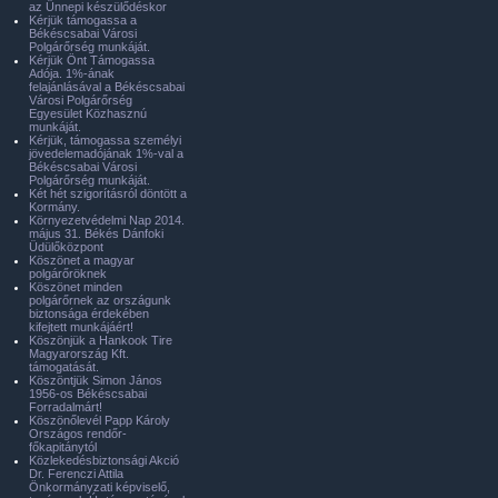
az Ünnepi készülődéskor
Kérjük támogassa a
Békéscsabai Városi
Polgárőrség munkáját.
Kérjük Önt Támogassa
Adója. 1%-ának
felajánlásával a Békéscsabai
Városi Polgárőrség
Egyesület Közhasznú
munkáját.
Kérjük, támogassa személyi
jövedelemadójának 1%-val a
Békéscsabai Városi
Polgárőrség munkáját.
Két hét szigorításról döntött a
Kormány.
Környezetvédelmi Nap 2014.
május 31. Békés Dánfoki
Üdülőközpont
Köszönet a magyar
polgárőröknek
Köszönet minden
polgárőrnek az országunk
biztonsága érdekében
kifejtett munkájáért!
Köszönjük a Hankook Tire
Magyarország Kft.
támogatását.
Köszöntjük Simon János
1956-os Békéscsabai
Forradalmárt!
Köszönőlevél Papp Károly
Országos rendőr-
főkapitánytól
Közlekedésbiztonsági Akció
Dr. Ferenczi Attila
Önkormányzati képviselő,