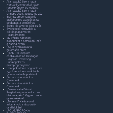
Államalapító Szent István
Nemzeti Ünnep alkalmából
rendezvények biztosítása
Államalapító Szent István
Ünnepe 2019. augusztus 20.
Élelmiszercsomaggal és
cipődobozos ajándékokkal
segítettek a polgárőrök.
Életbe lép a vörös kód jelzés!
Évértékelő Közgyűlés a
Békéscsabai Városi
Polgárőrségnél
Így védjük házunkat,
lakásunkat a betörőktől, míg
a család nyaral.
Óvjuk nyaralóinkat a
betörések ellen!
Újabb 150 település
csatlakozott az Országos
Polgárőr Szövetség
Bűnmegelőzési
mintaprogramjához
Ünnepek után is segítünk, és
figyelemmel kísérünk több
Békéscsabai hajléktalant
Őszinte részvétünk a
Családnak!
Őszinte részvétünk a
Családnak!
„Békéscsabai Városi
Polgárőrség a tanévkezdés
biztonságáért” Vigyázzunk a
gyermekekre!
„Jót tenni” Karácsonyi
adományok a rászoruló
családokért!
„POLGÁRŐRÖK A