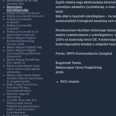
Biztonságban az év végi
Egyéb oldalra vagy alkalmazásba közösségi
ünnepek alatt
Biztonságos
személyes adataihoz (születésnap, e-mail c
internethasználat
körét.
Boldog Nőnapot Kívánunk!
Boldog új esztendő kívánunk!
Más által is használt számítógépen – ha be
Boldog új esztendőt
levelezéséből! A böngésző bezárása nem 
kívánunk!
Boldog új esztendőt
kívánunk!
Rendszeresen készítsen biztonsági másolat
Boldog új esztendőt és jó
egészséget kívánunk!
idejére csatlakoztatunk a számítógéphez, vag
Békés Megyei Polgárőr
100%-os biztonság nincs! DE: A biztonságo
Közlekedésbiztonsági
Verseny 2018.
biztonságosabbá tehetjük a világháló hasz
Békés Megyei Polgárőr Nap
Békés Megyei Polgárőr
Szövetség Közgyűlésének
Forrás: ORFK Kommunikációs Szolgálat
Elismerése!
Békés Megyei Rendőrnap
2017.április 23.
Bugyinszki Tamás
Békéscsaba Megyei Jogú
Békéscsabai Városi Polgárőrség
Város Önkormányzatának
elismerése.
elnök
Békéscsabai István Malom
tűzoltási helyszín biztosítása
és forgalomterelés.
6631 olvasás
Böjte Csaba Testvérrel a
Kisíratosi Pió Atya
Gyermekotthonban
Büszkék Vagyunk
Hőseinkre!
Csordás Ákos adta át a
Békéscsabai Városi
Polgárőrség adományát a
Böjte Csaba Kisíratosi
Gyermekeinek.
Dr. Ferenczi Attila