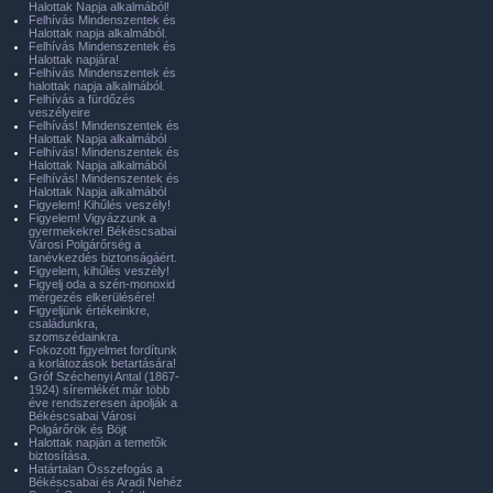
Halottak Napja alkalmából!
Felhívás Mindenszentek és
Halottak napja alkalmából.
Felhívás Mindenszentek és
Halottak napjára!
Felhívás Mindenszentek és
halottak napja alkalmából.
Felhívás a fürdőzés
veszélyeire
Felhívás! Mindenszentek és
Halottak Napja alkalmából
Felhívás! Mindenszentek és
Halottak Napja alkalmából
Felhívás! Mindenszentek és
Halottak Napja alkalmából
Figyelem! Kihűlés veszély!
Figyelem! Vigyázzunk a
gyermekekre! Békéscsabai
Városi Polgárőrség a
tanévkezdés biztonságáért.
Figyelem, kihűlés veszély!
Figyelj oda a szén-monoxid
mérgezés elkerülésére!
Figyeljünk értékeinkre,
családunkra,
szomszédainkra.
Fokozott figyelmet fordítunk
a korlátozások betartására!
Gróf Széchenyi Antal (1867-
1924) síremlékét már több
éve rendszeresen ápolják a
Békéscsabai Városi
Polgárőrök és Böjt
Halottak napján a temetők
biztosítása.
Határtalan Összefogás a
Békéscsabai és Aradi Nehéz