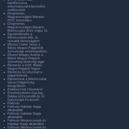
házifőorvosra,
önkormányzati képviselőre
emlékeztünk
Drogmentes
Magyarországért Maraton
2015. biztosítása
Drogmentes
Magyarországért Maraton
Békéscsaba 2014. május 16.
Együttműködés a
Békéscsabán élők, és
nyaralók biztonságáért
Elhunyt Cseke János a
Békés Megyei Polgárőrök
Szövetsége elnökhelyettese
Elhunyt Matajsz András a
Békés Megyei Polgárőr
Szövetség elnökségi tagja
Elismerés a XVIII. Békés
Megyei Polgárőr Napon
Elismerés és köszönet a
polgárőröknek.
Elismerések a Békéscsabai
Városi Polgárőrség
Közgyűlésén.
Emlékezzünk Hőseinkre!
Eredményekben Gazdag
Boldog Új Esztendőt és Jó
Egészséget Kívánunk!
Felhívás
Felhívás Halottak Napja
Alkalmából
Felhívás Halottak Napja
alkalmából
Felhívás Mindenszentek és
Halottak Napja alkalmából
Felhívás Mindenszentek és