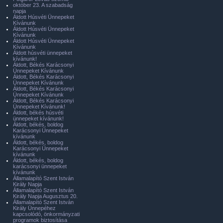
október 23. A szabadság
napja
Áldott Húsvéti Ünnepeket
Kívánunk
Áldott Húsvéti Ünnepeket
Kívánunk
Áldott Húsvéti Ünnepeket
Kívánunk
Áldott húsvéti ünnepeket
kívánunk!
Áldott, Békés Karácsonyi
Ünnepeket Kívánunk
Áldott, Békés Karácsonyi
Ünnepeket Kívánunk
Áldott, Békés Karácsonyi
Ünnepeket Kívánunk
Áldott, Békés Karácsonyi
Ünnepeket Kívánunk!
Áldott, békés húsvéti
ünnepeket kívánunk!
Áldott, békés, boldog
Karácsonyi Ünnepeket
kívánunk
Áldott, békés, boldog
Karácsonyi Ünnepeket
kívánunk
Áldott, békés, boldog
karácsonyi ünnepeket
kívánunk
Államalapító Szent István
Király Napja
Államalapító Szent István
Király Napja Augusztus 20.
Államalapító Szent István
Király Ünnepéhez
kapcsolódó, önkormányzati
programok biztosítása