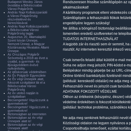
Budapesti Wesley János
Rendszeresen frissítse számítógépén az op
óvodába a Békéscsabai
alkalmazásokat!
Városi Polgárőrök
András Napi Kolbászparádé
A kártékony programok elleni védekezés célj
a Városi Polgárőrség
Számítógépén a felhasználói fiókok felület
részvételével és
biztosításával.
engedélyére legyen szükség!
András Napi Kolbászparádén
Ne állítsa a böngésző biztonsági beállításait
a Békéscsabai Városi
Polgárőrség tagjai.
Ismeretlen eredetű szoftvereket ne telepíts
Augusztus 20. Államalapító
TUDATOS INTERNETHASZNÁLAT
Szent István Ünnepe,
Nemzeti Ünnep, a Magyar
A legjobb zár és riasztó sem ér semmit, ha 
Köztársaság Hivatalos Állami
riasztót. Az interneten keresztül érkező v
Ünnepe.
Az Országos Polgárőr
Szövetség a 2018-as évet a
Csak ismerős feladó által küldött e-mail me
család, a gyermek- és
ifjúságvédelem évévé
Soha ne adjon meg jelszót, PIN-kódot e-mai
nyilvánította.
Belépéskor mindig gépelje be az URL-címet, 
Az időskorúak védelmében
Az Év Polgárőr Egyesülete
Online történő bankkártyás fizetésnél mind
Az Év végi Ünnepek alatt,
(példuál: kereskedő oldalán) ne adja meg 
fokozott szolgálatot lát el a
Békéscsabai Városi
Felhasználói nevet és jelszót csak tanúsít
Polgárőrség
ADATAINK FOKOZOTT VÉDELME
Az év utolsó napján is
szolgálatban
Otthon az értékeink (készpénz, ékszer) véde
Becsengettek! Vigyázzunk a
védelme érdekében is fokozott körültekinté
gyermekekre!
Becsöngettek! Vigyázzunk a
(például: technikai probléma, szándékos kár
gyermekekre!
Biztonságban az interneten
Biztonságban az év végi
Ne adja meg senkinek felhasználói nevét és
Ünnepek alatt is!
Közösségi oldalon ne legyen nyilvános a pr
Biztonságban az év végi
Ünnepek alatt!
Csoportosíthatja ismerőseit, ezáltal korlátoz