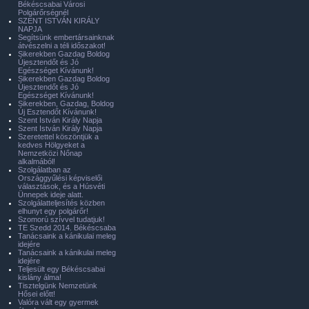
Békéscsabai Városi
Polgárőrségnél
SZENT ISTVÁN KIRÁLY
NAPJA
Segítsünk embertársainknak
átvészelni a téli időszakot!
Sikerekben Gazdag Boldog
Újesztendőt és Jó
Egészséget Kívánunk!
Sikerekben Gazdag Boldog
Újesztendőt és Jó
Egészséget Kívánunk!
Sikerekben, Gazdag, Boldog
Új Esztendőt Kívánunk!
Szent István Király Napja
Szent István Király Napja
Szeretettel köszöntjük a
kedves Hölgyeket a
Nemzetközi Nőnap
alkalmából!
Szolgálatban az
Országgyűlési képviselői
választások, és a Húsvéti
Ünnepek ideje alatt.
Szolgálatteljesítés közben
elhunyt egy polgárőr!
Szomorú szívvel tudatjuk!
TE Szedd 2014. Békéscsaba
Tanácsaink a kánikulai meleg
idejére
Tanácsaink a kánikulai meleg
idejére
Teljesült egy Békéscsabai
kislány álma!
Tisztelgünk Nemzetünk
Hősei előtt!
Valóra vált egy gyermek