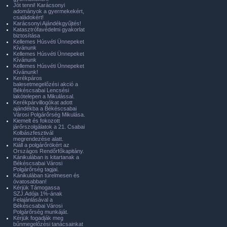
Jót tenni! Karácsonyi
adományok a gyermekekért,
családokért!
Karácsonyi Ajándékgyűjtés!
Katasztrófavédelmi gyakorlat
biztosítása
Kellemes Húsvéti Ünnepeket
Kívánunk
Kellemes Húsvéti Ünnepeket
Kívánunk
Kellemes Húsvéti Ünnepeket
Kívánunk!
Kerékpáros
balesetmegelőzési akció a
Békéscsabai Lencsési
lakótelepen a Mikulással.
Kerékpárvillogókat adott
ajándékba a Békéscsabai
Városi Polgárőrség Mikulása.
Kiemelt és fokozott
járőrszolgálatok a 21. Csabai
Kolbászfesztivál
megrendezése alatt.
Kiáll a polgárőrökért az
Országos Rendőrfőkapitány.
Kánikulában is kitartanak a
Békéscsabai Városi
Polgárőrség tagjai.
Kánikulában türelmesen és
óvatosabban!
Kérjük Támogassa
SZJ.Adója 1%-ának
Felajánlásával a
Békéscsabai Városi
Polgárőrség munkáját.
Kérjük fogadják meg
bűnmegelőzési tanácsainkat