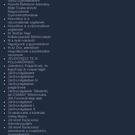
Sorsú Gyermekekért!
Húsvéti Élelmiszer Adomány
Böjte Csaba testvér
Nagyszalontai
Gyermekotthonának
Húsvétkor is a
rászorulóknak segítenek.
Húsvétkor is a rászorulókon
segítenek!
IX. András Napi
Kolbászparádé Békéscsabán
Itt a nyári vakáció!
Vigyázzunk a gyermekekre!
Itt az Ősz, jelentősen
megváltoznak a közlekedési
viszonyok.
JELENTKEZZ TE IS
POLGÁRŐRNEK!
Jelentkezz Polgárőrnek, és
legyél egy jó csapat tagja!
Járőrszolgálataink
Járőrszolgálatban
Járőrszolgálatban IV.
Járőrszolgálatban
polgárőreink
Járőrszolgálatok "Mindenki,
aki CSABAI!" Békéscsaba
300 Fesztivál ideje alatt.
Járőrszolgálatok
Járőrszolgálatok I.
Járőrszolgálatok II.
Jó tanácsaink a kánikulai
meleg idejére
Jót tenni! Karácsonyi
Adománygyűjtés
Jót tenni! Karácsonyi
adományok a családokért,
gyermekekért!