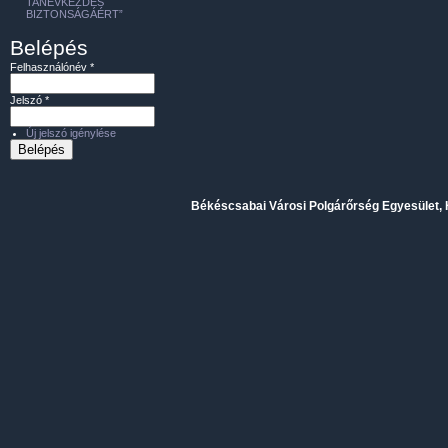
TANÉVKEZDÉS
BIZTONSÁGÁÉRT”
Belépés
Felhasználónév
*
Jelszó
*
Új jelszó igénylése
Békéscsabai Városi Polgárőrség Egyesület, H