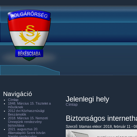
Navigáció
Jelenlegi hely
Címlap
1848. Március 15. Tisztelet a
Címlap
Hősöknek
2012 évi Közhasznúsági
Beszámolók
Biztonságos interneth
2018. Március 15. Nemzeti
Ünnepünk rendezvény
biztosítása
Szerző:
btamas
ekkor: 2018, február 11 - 0
2021. augusztus 20.
Államalapító Szent István
Napján rendezvény