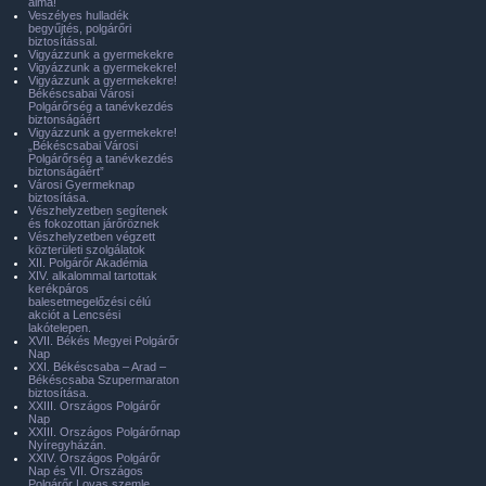
álma!
Veszélyes hulladék
begyűjtés, polgárőri
biztosítással.
Vigyázzunk a gyermekekre
Vigyázzunk a gyermekekre!
Vigyázzunk a gyermekekre!
Békéscsabai Városi
Polgárőrség a tanévkezdés
biztonságáért
Vigyázzunk a gyermekekre!
„Békéscsabai Városi
Polgárőrség a tanévkezdés
biztonságáért”
Városi Gyermeknap
biztosítása.
Vészhelyzetben segítenek
és fokozottan járőröznek
Vészhelyzetben végzett
közterületi szolgálatok
XII. Polgárőr Akadémia
XIV. alkalommal tartottak
kerékpáros
balesetmegelőzési célú
akciót a Lencsési
lakótelepen.
XVII. Békés Megyei Polgárőr
Nap
XXI. Békéscsaba – Arad –
Békéscsaba Szupermaraton
biztosítása.
XXIII. Országos Polgárőr
Nap
XXIII. Országos Polgárőrnap
Nyíregyházán.
XXIV. Országos Polgárőr
Nap és VII. Országos
Polgárőr Lovas szemle