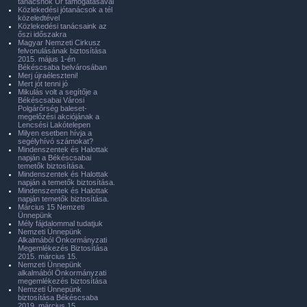
tanácsnok Úr támogatásával
Közlekedési jótanácsok a tél
közeledtével
Közlekedési tanácsaink az
őszi időszakra
Magyar Nemzeti Cirkusz
felvonulásának biztosítása
2015. május 1-én
Békéscsaba belvárosában
Merj újraéleszteni!
Mert jót tenni jó
Mikulás volt a segítője a
Békéscsabai Városi
Polgárőrség baleset-
megelőzési akciójának a
Lencsési Lakótelepen
Milyen esetben hívja a
segélyhívó számokat?
Mindenszentek és Halottak
napján a Békéscsabai
temetők biztosítása.
Mindenszentek és Halottak
napján a temetők biztosítása.
Mindenszentek és Halottak
napján temetők biztosítása.
Március 15 Nemzeti
Ünnepünk
Mély fájdalommal tudatjuk
Nemzeti Ünnepünk
Alkalmából Önkormányzati
Megemlékezés Biztosítása
2015. március 15.
Nemzeti Ünnepünk
alkalmából Önkormányzati
megemlékezés biztosítása
Nemzeti Ünnepünk
biztosítása Békéscsaba
2019. március 15.