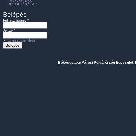
TANÉVKEZDÉS
BIZTONSÁGÁÉRT”
Belépés
Felhasználónév
*
Jelszó
*
Új jelszó igénylése
Békéscsabai Városi Polgárőrség Egyesület, H