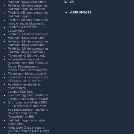
Elnök
Halottak Napja alkalmából!
Felhívás Mindenszentek és
Halottak napja alkalmából.
9088 olvasás
Felhívás Mindenszentek és
Halottak napjára!
Felhívás Mindenszentek és
halottak napja alkalmából.
Felhívás a fürdőzés
veszélyeire
Felhívás! Mindenszentek és
Halottak Napja alkalmából
Felhívás! Mindenszentek és
Halottak Napja alkalmából
Felhívás! Mindenszentek és
Halottak Napja alkalmából
Figyelem! Kihűlés veszély!
Figyelem! Vigyázzunk a
gyermekekre! Békéscsabai
Városi Polgárőrség a
tanévkezdés biztonságáért.
Figyelem, kihűlés veszély!
Figyelj oda a szén-monoxid
mérgezés elkerülésére!
Figyeljünk értékeinkre,
családunkra,
szomszédainkra.
Fokozott figyelmet fordítunk
a korlátozások betartására!
Gróf Széchenyi Antal (1867-
1924) síremlékét már több
éve rendszeresen ápolják a
Békéscsabai Városi
Polgárőrök és Böjt
Halottak napján a temetők
biztosítása.
Határtalan Összefogás a
Békéscsabai és Aradi Nehéz