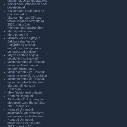
tanácsnok Úr támogatásával
Közlekedési jótanácsok a tél
közeledtével
Közlekedési tanácsaink az
őszi időszakra
Magyar Nemzeti Cirkusz
felvonulásának biztosítása
2015. május 1-én
Békéscsaba belvárosában
Merj újraéleszteni!
Mert jót tenni jó
Mikulás volt a segítője a
Békéscsabai Városi
Polgárőrség baleset-
megelőzési akciójának a
Lencsési Lakótelepen
Milyen esetben hívja a
segélyhívó számokat?
Mindenszentek és Halottak
napján a Békéscsabai
temetők biztosítása.
Mindenszentek és Halottak
napján a temetők biztosítása.
Mindenszentek és Halottak
napján temetők biztosítása.
Március 15 Nemzeti
Ünnepünk
Mély fájdalommal tudatjuk
Nemzeti Ünnepünk
Alkalmából Önkormányzati
Megemlékezés Biztosítása
2015. március 15.
Nemzeti Ünnepünk
alkalmából Önkormányzati
megemlékezés biztosítása
Nemzeti Ünnepünk
biztosítása Békéscsaba
2019. március 15.