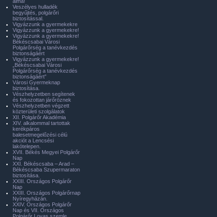
álma!
Veszélyes hulladék
begyűjtés, polgárőri
biztosítással.
Vigyázzunk a gyermekekre
Vigyázzunk a gyermekekre!
Vigyázzunk a gyermekekre!
Békéscsabai Városi
Polgárőrség a tanévkezdés
biztonságáért
Vigyázzunk a gyermekekre!
„Békéscsabai Városi
Polgárőrség a tanévkezdés
biztonságáért”
Városi Gyermeknap
biztosítása.
Vészhelyzetben segítenek
és fokozottan járőröznek
Vészhelyzetben végzett
közterületi szolgálatok
XII. Polgárőr Akadémia
XIV. alkalommal tartottak
kerékpáros
balesetmegelőzési célú
akciót a Lencsési
lakótelepen.
XVII. Békés Megyei Polgárőr
Nap
XXI. Békéscsaba – Arad –
Békéscsaba Szupermaraton
biztosítása.
XXIII. Országos Polgárőr
Nap
XXIII. Országos Polgárőrnap
Nyíregyházán.
XXIV. Országos Polgárőr
Nap és VII. Országos
Polgárőr Lovas szemle