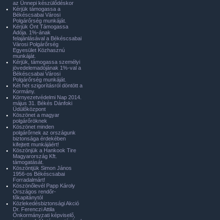
az Ünnepi készülődéskor
Kérjük támogassa a
Békéscsabai Városi
Polgárőrség munkáját.
Kérjük Önt Támogassa
Adója. 1%-ának
felajánlásával a Békéscsabai
Városi Polgárőrség
Egyesület Közhasznú
munkáját.
Kérjük, támogassa személyi
jövedelemadójának 1%-val a
Békéscsabai Városi
Polgárőrség munkáját.
Két hét szigorításról döntött a
Kormány.
Környezetvédelmi Nap 2014.
május 31. Békés Dánfoki
Üdülőközpont
Köszönet a magyar
polgárőröknek
Köszönet minden
polgárőrnek az országunk
biztonsága érdekében
kifejtett munkájáért!
Köszönjük a Hankook Tire
Magyarország Kft.
támogatását.
Köszöntjük Simon János
1956-os Békéscsabai
Forradalmárt!
Köszönőlevél Papp Károly
Országos rendőr-
főkapitánytól
Közlekedésbiztonsági Akció
Dr. Ferenczi Attila
Önkormányzati képviselő,