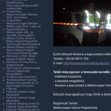
házifőorvosra,
önkormányzati képviselőre
emlékeztünk
Drogmentes
Magyarországért Maraton
2015. biztosítása
Drogmentes
Magyarországért Maraton
Békéscsaba 2014. május 16.
Együttműködés a
Békéscsabán élők, és
nyaralók biztonságáért
Elhunyt Cseke János a
Békés Megyei Polgárőrök
Szövetsége elnökhelyettese
Elhunyt Matajsz András a
Békés Megyei Polgárőr
Szövetség elnökségi tagja
Ezért célszerű felvenni a kapcsolatot a Bé
Elismerés a XVIII. Békés
Telefon: +36-30-9672-750
Megyei Polgárőr Napon
Elismerés és köszönet a
E-mail:
info@polgarorseg-bekescsaba.hu
.
polgárőröknek.
Elismerések a Békéscsabai
Városi Polgárőrség
Tehát még egyszer a fontosabb teendők:
Közgyűlésén.
- értékeket hazavinni,
Emlékezzünk Hőseinkre!
Eredményekben Gazdag
- a bejutást meggátolni,
Boldog Új Esztendőt és Jó
- felvenni a kapcsolatot a Békéscsabai Vár
Egészséget Kívánunk!
Felhívás
Felhívás Halottak Napja
Előzzük meg együtt azt, hogy Önök is betö
Alkalmából
Felhívás Halottak Napja
alkalmából
Bugyinszki Tamás
Felhívás Mindenszentek és
Halottak Napja alkalmából
Békéscsabai Városi Polgárőrség
Felhívás Mindenszentek és