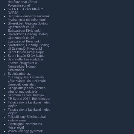
Békéscsabai Városi
Polgárőrségnél
SZENT ISTVÁN KIRÁLY
NAPJA
Segítsünk embertársainknak
átvészelni a téli időszakot!
Sikerekben Gazdag Boldog
Újesztendőt és Jó
Egészséget Kívánunk!
Sikerekben Gazdag Boldog
Újesztendőt és Jó
Egészséget Kívánunk!
Sikerekben, Gazdag, Boldog
Új Esztendőt Kívánunk!
Szent István Király Napja
Szent István Király Napja
Szeretettel köszöntjük a
kedves Hölgyeket a
Nemzetközi Nőnap
alkalmából!
Szolgálatban az
Országgyűlési képviselői
választások, és a Húsvéti
Ünnepek ideje alatt.
Szolgálatteljesítés közben
elhunyt egy polgárőr!
Szomorú szívvel tudatjuk!
TE Szedd 2014. Békéscsaba
Tanácsaink a kánikulai meleg
idejére
Tanácsaink a kánikulai meleg
idejére
Teljesült egy Békéscsabai
kislány álma!
Tisztelgünk Nemzetünk
Hősei előtt!
Valóra vált egy gyermek