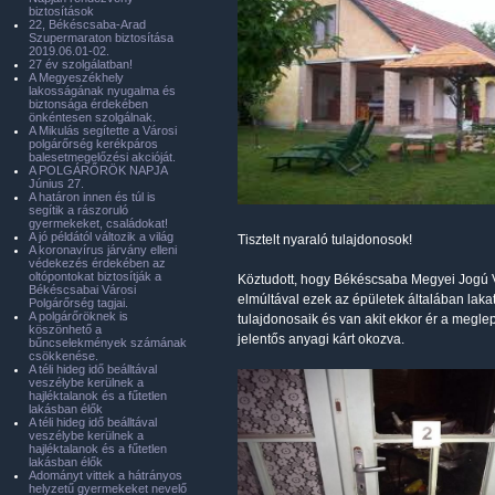
biztosítások
22, Békéscsaba-Arad
Szupermaraton biztosítása
2019.06.01-02.
27 év szolgálatban!
A Megyeszékhely
lakosságának nyugalma és
biztonsága érdekében
önkéntesen szolgálnak.
A Mikulás segítette a Városi
polgárőrség kerékpáros
balesetmegelőzési akcióját.
A POLGÁRŐRÖK NAPJA
Június 27.
A határon innen és túl is
segítik a rászoruló
gyermekeket, családokat!
A jó példától változik a világ
Tisztelt nyaraló tulajdonosok!
A koronavírus járvány elleni
védekezés érdekében az
oltópontokat biztosítják a
Köztudott, hogy Békéscsaba Megyei Jogú Vá
Békéscsabai Városi
elmúltával ezek az épületek általában laka
Polgárőrség tagjai.
A polgárőröknek is
tulajdonosaik és van akit ekkor ér a meglepe
köszönhető a
jelentős anyagi kárt okozva.
bűncselekmények számának
csökkenése.
A téli hideg idő beálltával
veszélybe kerülnek a
hajléktalanok és a fűtetlen
lakásban élők
A téli hideg idő beálltával
veszélybe kerülnek a
hajléktalanok és a fűtetlen
lakásban élők
Adományt vittek a hátrányos
helyzetű gyermekeket nevelő