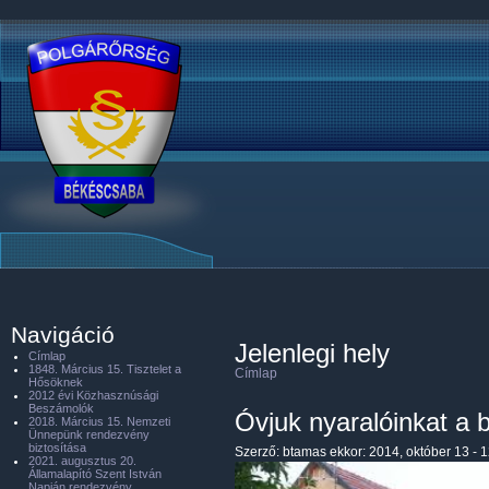
Navigáció
Jelenlegi hely
Címlap
1848. Március 15. Tisztelet a
Címlap
Hősöknek
2012 évi Közhasznúsági
Beszámolók
Óvjuk nyaralóinkat a b
2018. Március 15. Nemzeti
Ünnepünk rendezvény
biztosítása
Szerző:
btamas
ekkor: 2014, október 13 - 
2021. augusztus 20.
Államalapító Szent István
Napján rendezvény