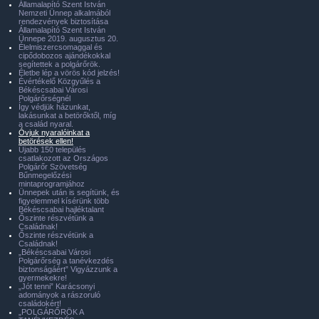
Államalapító Szent István
Nemzeti Ünnep alkalmából
rendezvények biztosítása
Államalapító Szent István
Ünnepe 2019. augusztus 20.
Élelmiszercsomaggal és
cipődobozos ajándékokkal
segítettek a polgárőrök.
Életbe lép a vörös kód jelzés!
Évértékelő Közgyűlés a
Békéscsabai Városi
Polgárőrségnél
Így védjük házunkat,
lakásunkat a betörőktől, míg
a család nyaral.
Óvjuk nyaralóinkat a
betörések ellen!
Újabb 150 település
csatlakozott az Országos
Polgárőr Szövetség
Bűnmegelőzési
mintaprogramjához
Ünnepek után is segítünk, és
figyelemmel kísérünk több
Békéscsabai hajléktalant
Őszinte részvétünk a
Családnak!
Őszinte részvétünk a
Családnak!
„Békéscsabai Városi
Polgárőrség a tanévkezdés
biztonságáért” Vigyázzunk a
gyermekekre!
„Jót tenni” Karácsonyi
adományok a rászoruló
családokért!
„POLGÁRŐRÖK A