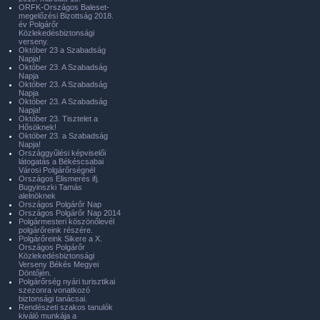
ORFK-Országos Baleset-
megelőzési Bizottság 2018.
év Polgárőr
Közlekedésbiztonsági
verseny.
Október 23 a Szabadság
Napja!
Október 23. A Szabadság
Napja
Október 23. A Szabadság
Napja
Október 23. A Szabadság
Napja!
Október 23. Tisztelet a
Hősöknek!
Október 23. a Szabadság
Napja!
Országgyűlési képviselői
látogatás a Békéscsabai
Városi Polgárőrségnél
Országos Elismerés ifj.
Bugyinszki Tamás
alelnöknek
Országos Polgárőr Nap
Országos Polgárőr Nap 2014
Polgármesteri köszönőlevél
polgárőreink részére.
Polgárőreink Sikere a X.
Országos Polgárőr
Közlekedésbiztonsági
Verseny Békés Megyei
Döntőjén.
Polgárőrség nyári turisztikai
szezonra vonatkozó
biztonsági tanácsai.
Rendészeti szakos tanulók
kiváló munkája a