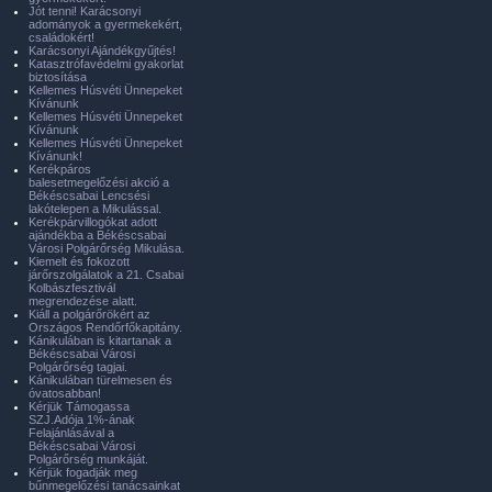
Jót tenni! Karácsonyi
adományok a gyermekekért,
családokért!
Karácsonyi Ajándékgyűjtés!
Katasztrófavédelmi gyakorlat
biztosítása
Kellemes Húsvéti Ünnepeket
Kívánunk
Kellemes Húsvéti Ünnepeket
Kívánunk
Kellemes Húsvéti Ünnepeket
Kívánunk!
Kerékpáros
balesetmegelőzési akció a
Békéscsabai Lencsési
lakótelepen a Mikulással.
Kerékpárvillogókat adott
ajándékba a Békéscsabai
Városi Polgárőrség Mikulása.
Kiemelt és fokozott
járőrszolgálatok a 21. Csabai
Kolbászfesztivál
megrendezése alatt.
Kiáll a polgárőrökért az
Országos Rendőrfőkapitány.
Kánikulában is kitartanak a
Békéscsabai Városi
Polgárőrség tagjai.
Kánikulában türelmesen és
óvatosabban!
Kérjük Támogassa
SZJ.Adója 1%-ának
Felajánlásával a
Békéscsabai Városi
Polgárőrség munkáját.
Kérjük fogadják meg
bűnmegelőzési tanácsainkat