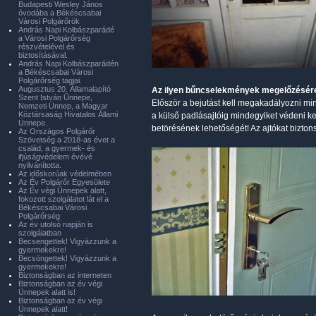
Budapesti Wesley János
óvodába a Békéscsabai
Városi Polgárőrök
András Napi Kolbászparádé
a Városi Polgárőrség
részvételével és
biztosításával.
András Napi Kolbászparádén
a Békéscsabai Városi
Polgárőrség tagjai.
Augusztus 20. Államalapító
Az ilyen bűncselekmények megelőzésére 
Szent István Ünnepe,
Először a bejutást kell megakadályozni mind
Nemzeti Ünnep, a Magyar
Köztársaság Hivatalos Állami
a külső padlásajtóig mindegyiket védeni kel
Ünnepe.
betörésének lehetőségét! Az ajtókat biztons
Az Országos Polgárőr
Szövetség a 2018-as évet a
család, a gyermek- és
ifjúságvédelem évévé
nyilvánította.
Az időskorúak védelmében
Az Év Polgárőr Egyesülete
Az Év végi Ünnepek alatt,
fokozott szolgálatot lát el a
Békéscsabai Városi
Polgárőrség
Az év utolsó napján is
szolgálatban
Becsengettek! Vigyázzunk a
gyermekekre!
Becsöngettek! Vigyázzunk a
gyermekekre!
Biztonságban az interneten
Biztonságban az év végi
Ünnepek alatt is!
Biztonságban az év végi
Ünnepek alatt!