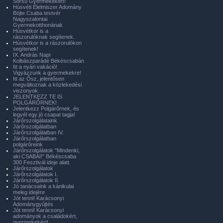
Sorsú Gyermekekért!
Húsvéti Élelmiszer Adomány
Böjte Csaba testvér
Nagyszalontai
Gyermekotthonának
Húsvétkor is a
rászorulóknak segítenek.
Húsvétkor is a rászorulókon
segítenek!
IX. András Napi
Kolbászparádé Békéscsabán
Itt a nyári vakáció!
Vigyázzunk a gyermekekre!
Itt az Ősz, jelentősen
megváltoznak a közlekedési
viszonyok.
JELENTKEZZ TE IS
POLGÁRŐRNEK!
Jelentkezz Polgárőrnek, és
legyél egy jó csapat tagja!
Járőrszolgálataink
Járőrszolgálatban
Járőrszolgálatban IV.
Járőrszolgálatban
polgárőreink
Járőrszolgálatok "Mindenki,
aki CSABAI!" Békéscsaba
300 Fesztivál ideje alatt.
Járőrszolgálatok
Járőrszolgálatok I.
Járőrszolgálatok II.
Jó tanácsaink a kánikulai
meleg idejére
Jót tenni! Karácsonyi
Adománygyűjtés
Jót tenni! Karácsonyi
adományok a családokért,
gyermekekért!