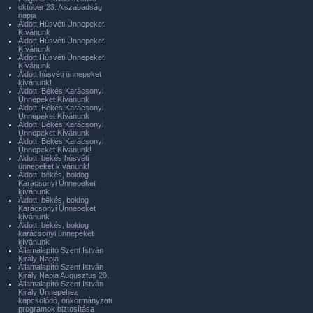
október 23. A szabadság
napja
Áldott Húsvéti Ünnepeket
Kívánunk
Áldott Húsvéti Ünnepeket
Kívánunk
Áldott Húsvéti Ünnepeket
Kívánunk
Áldott húsvéti ünnepeket
kívánunk!
Áldott, Békés Karácsonyi
Ünnepeket Kívánunk
Áldott, Békés Karácsonyi
Ünnepeket Kívánunk
Áldott, Békés Karácsonyi
Ünnepeket Kívánunk
Áldott, Békés Karácsonyi
Ünnepeket Kívánunk!
Áldott, békés húsvéti
ünnepeket kívánunk!
Áldott, békés, boldog
Karácsonyi Ünnepeket
kívánunk
Áldott, békés, boldog
Karácsonyi Ünnepeket
kívánunk
Áldott, békés, boldog
karácsonyi ünnepeket
kívánunk
Államalapító Szent István
Király Napja
Államalapító Szent István
Király Napja Augusztus 20.
Államalapító Szent István
Király Ünnepéhez
kapcsolódó, önkormányzati
programok biztosítása