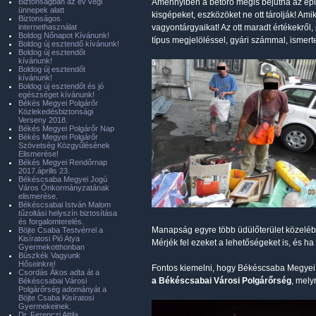
Biztonságban az év végi
Amennyiben a betörő mégis bejutna az épüle
ünnepek alatt
kisgépeket, eszközöket ne ott tárolják! Am
Biztonságos
internethasználat
vagyontárgyaikat! Az ott maradt értékekről, 
Boldog Nőnapot Kívánunk!
típus megjelöléssel, gyári számmal, ismert
Boldog új esztendő kívánunk!
Boldog új esztendőt
kívánunk!
Boldog új esztendőt
kívánunk!
Boldog új esztendőt és jó
egészséget kívánunk!
Békés Megyei Polgárőr
Közlekedésbiztonsági
Verseny 2018.
Békés Megyei Polgárőr Nap
Békés Megyei Polgárőr
Szövetség Közgyűlésének
Elismerése!
Békés Megyei Rendőrnap
2017.április 23.
Békéscsaba Megyei Jogú
Város Önkormányzatának
elismerése.
Békéscsabai István Malom
tűzoltási helyszín biztosítása
és forgalomterelés.
Manapság egyre több üdülőterület közeléb
Böjte Csaba Testvérrel a
Kisíratosi Pió Atya
Mérjék fel ezeket a lehetőségeket is, és ha
Gyermekotthonban
Büszkék Vagyunk
Hőseinkre!
Fontos kiemelni, hogy Békéscsaba Megyei
Csordás Ákos adta át a
a Békéscsabai Városi Polgárőrség
, mely
Békéscsabai Városi
Polgárőrség adományát a
Böjte Csaba Kisíratosi
Gyermekeinek.
Dr. Ferenczi Attila