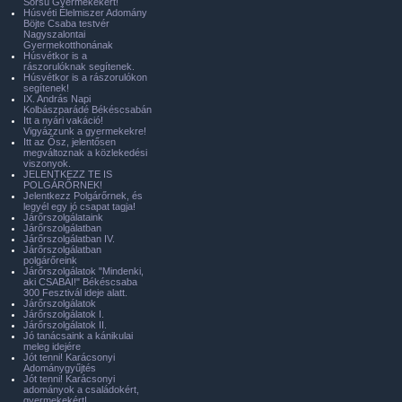
Sorsú Gyermekekért!
Húsvéti Élelmiszer Adomány
Böjte Csaba testvér
Nagyszalontai
Gyermekotthonának
Húsvétkor is a
rászorulóknak segítenek.
Húsvétkor is a rászorulókon
segítenek!
IX. András Napi
Kolbászparádé Békéscsabán
Itt a nyári vakáció!
Vigyázzunk a gyermekekre!
Itt az Ősz, jelentősen
megváltoznak a közlekedési
viszonyok.
JELENTKEZZ TE IS
POLGÁRŐRNEK!
Jelentkezz Polgárőrnek, és
legyél egy jó csapat tagja!
Járőrszolgálataink
Járőrszolgálatban
Járőrszolgálatban IV.
Járőrszolgálatban
polgárőreink
Járőrszolgálatok "Mindenki,
aki CSABAI!" Békéscsaba
300 Fesztivál ideje alatt.
Járőrszolgálatok
Járőrszolgálatok I.
Járőrszolgálatok II.
Jó tanácsaink a kánikulai
meleg idejére
Jót tenni! Karácsonyi
Adománygyűjtés
Jót tenni! Karácsonyi
adományok a családokért,
gyermekekért!