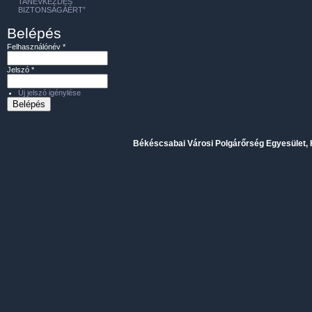
TANÉVKEZDÉS
BIZTONSÁGÁÉRT”
Belépés
Felhasználónév
*
Jelszó
*
Új jelszó igénylése
Békéscsabai Városi Polgárőrség Egyesület, H