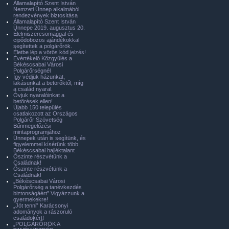
Államalapító Szent István
Nemzeti Ünnep alkalmából
rendezvények biztosítása
Államalapító Szent István
Ünnepe 2019. augusztus 20.
Élelmiszercsomaggal és
cipődobozos ajándékokkal
segítettek a polgárőrök.
Életbe lép a vörös kód jelzés!
Évértékelő Közgyűlés a
Békéscsabai Városi
Polgárőrségnél
Így védjük házunkat,
lakásunkat a betörőktől, míg
a család nyaral.
Óvjuk nyaralóinkat a
betörések ellen!
Újabb 150 település
csatlakozott az Országos
Polgárőr Szövetség
Bűnmegelőzési
mintaprogramjához
Ünnepek után is segítünk, és
figyelemmel kísérünk több
Békéscsabai hajléktalant
Őszinte részvétünk a
Családnak!
Őszinte részvétünk a
Családnak!
„Békéscsabai Városi
Polgárőrség a tanévkezdés
biztonságáért” Vigyázzunk a
gyermekekre!
„Jót tenni” Karácsonyi
adományok a rászoruló
családokért!
„POLGÁRŐRÖK A