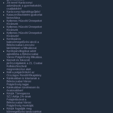
Jót tenni! Karácsonyi
adományok a gyermekekért,
családokért!
Karácsonyi Ajándékgyűjtés!
Katasztrófavédelmi gyakorlat
biztosítása
Kellemes Húsvéti Ünnepeket
Kívánunk
Kellemes Húsvéti Ünnepeket
Kívánunk
Kellemes Húsvéti Ünnepeket
Kívánunk!
Kerékpáros
balesetmegelőzési akció a
Békéscsabai Lencsési
lakótelepen a Mikulással.
Kerékpárvillogókat adott
ajándékba a Békéscsabai
Városi Polgárőrség Mikulása.
Kiemelt és fokozott
járőrszolgálatok a 21. Csabai
Kolbászfesztivál
megrendezése alatt.
Kiáll a polgárőrökért az
Országos Rendőrfőkapitány.
Kánikulában is kitartanak a
Békéscsabai Városi
Polgárőrség tagjai.
Kánikulában türelmesen és
óvatosabban!
Kérjük Támogassa
SZJ.Adója 1%-ának
Felajánlásával a
Békéscsabai Városi
Polgárőrség munkáját.
Kérjük fogadják meg
bűnmegelőzési tanácsainkat