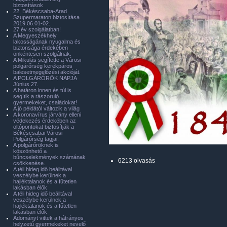
biztosítások
22, Békéscsaba-Arad
Szupermaraton biztosítása
2019.06.01-02.
27 év szolgálatban!
A Megyeszékhely
lakosságának nyugalma és
biztonsága érdekében
önkéntesen szolgálnak.
A Mikulás segítette a Városi
polgárőrség kerékpáros
balesetmegelőzési akcióját.
A POLGÁRŐRÖK NAPJA
Június 27.
A határon innen és túl is
segítik a rászoruló
gyermekeket, családokat!
A jó példától változik a világ
A koronavírus járvány elleni
védekezés érdekében az
oltópontokat biztosítják a
Békéscsabai Városi
Polgárőrség tagjai.
A polgárőröknek is
köszönhető a
bűncselekmények számának
6213 olvasás
csökkenése.
A téli hideg idő beálltával
veszélybe kerülnek a
hajléktalanok és a fűtetlen
lakásban élők
A téli hideg idő beálltával
veszélybe kerülnek a
hajléktalanok és a fűtetlen
lakásban élők
Adományt vittek a hátrányos
helyzetű gyermekeket nevelő