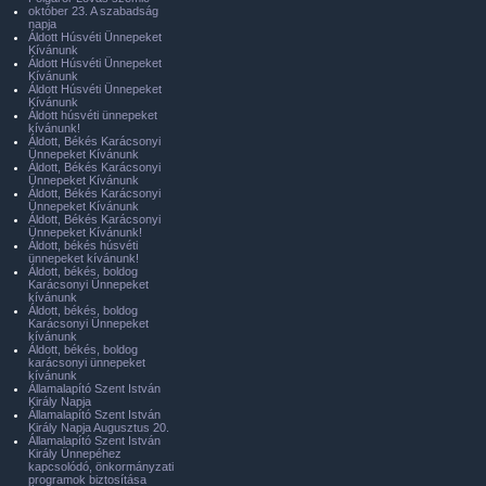
október 23. A szabadság
napja
Áldott Húsvéti Ünnepeket
Kívánunk
Áldott Húsvéti Ünnepeket
Kívánunk
Áldott Húsvéti Ünnepeket
Kívánunk
Áldott húsvéti ünnepeket
kívánunk!
Áldott, Békés Karácsonyi
Ünnepeket Kívánunk
Áldott, Békés Karácsonyi
Ünnepeket Kívánunk
Áldott, Békés Karácsonyi
Ünnepeket Kívánunk
Áldott, Békés Karácsonyi
Ünnepeket Kívánunk!
Áldott, békés húsvéti
ünnepeket kívánunk!
Áldott, békés, boldog
Karácsonyi Ünnepeket
kívánunk
Áldott, békés, boldog
Karácsonyi Ünnepeket
kívánunk
Áldott, békés, boldog
karácsonyi ünnepeket
kívánunk
Államalapító Szent István
Király Napja
Államalapító Szent István
Király Napja Augusztus 20.
Államalapító Szent István
Király Ünnepéhez
kapcsolódó, önkormányzati
programok biztosítása