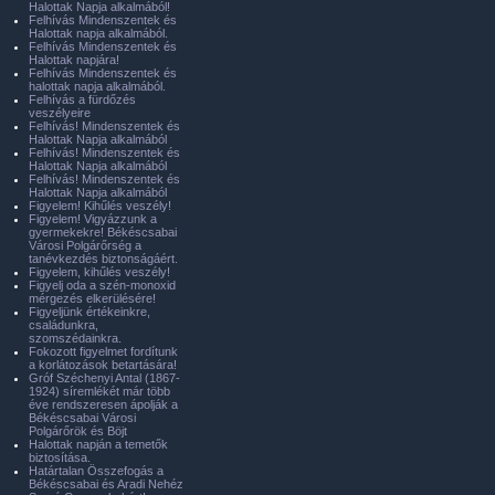
Halottak Napja alkalmából!
Felhívás Mindenszentek és
Halottak napja alkalmából.
Felhívás Mindenszentek és
Halottak napjára!
Felhívás Mindenszentek és
halottak napja alkalmából.
Felhívás a fürdőzés
veszélyeire
Felhívás! Mindenszentek és
Halottak Napja alkalmából
Felhívás! Mindenszentek és
Halottak Napja alkalmából
Felhívás! Mindenszentek és
Halottak Napja alkalmából
Figyelem! Kihűlés veszély!
Figyelem! Vigyázzunk a
gyermekekre! Békéscsabai
Városi Polgárőrség a
tanévkezdés biztonságáért.
Figyelem, kihűlés veszély!
Figyelj oda a szén-monoxid
mérgezés elkerülésére!
Figyeljünk értékeinkre,
családunkra,
szomszédainkra.
Fokozott figyelmet fordítunk
a korlátozások betartására!
Gróf Széchenyi Antal (1867-
1924) síremlékét már több
éve rendszeresen ápolják a
Békéscsabai Városi
Polgárőrök és Böjt
Halottak napján a temetők
biztosítása.
Határtalan Összefogás a
Békéscsabai és Aradi Nehéz