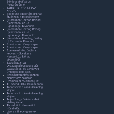
Békéscsabai Városi
Polgárőrségnél
SZENT ISTVÁN KIRÁLY
NAPJA
Segítsünk embertársainknak
átvészelni a téli időszakot!
Sikerekben Gazdag Boldog
Újesztendőt és Jó
Egészséget Kívánunk!
Sikerekben Gazdag Boldog
Újesztendőt és Jó
Egészséget Kívánunk!
Sikerekben, Gazdag, Boldog
Új Esztendőt Kívánunk!
Szent István Király Napja
Szent István Király Napja
Szeretettel köszöntjük a
kedves Hölgyeket a
Nemzetközi Nőnap
alkalmából!
Szolgálatban az
Országgyűlési képviselői
választások, és a Húsvéti
Ünnepek ideje alatt.
Szolgálatteljesítés közben
elhunyt egy polgárőr!
Szomorú szívvel tudatjuk!
TE Szedd 2014. Békéscsaba
Tanácsaink a kánikulai meleg
idejére
Tanácsaink a kánikulai meleg
idejére
Teljesült egy Békéscsabai
kislány álma!
Tisztelgünk Nemzetünk
Hősei előtt!
Valóra vált egy gyermek