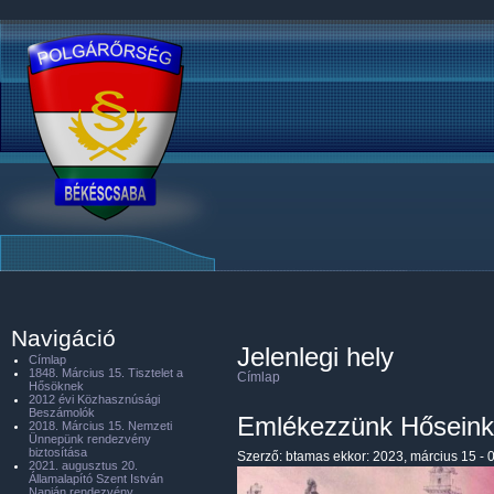
Navigáció
Jelenlegi hely
Címlap
1848. Március 15. Tisztelet a
Címlap
Hősöknek
2012 évi Közhasznúsági
Beszámolók
Emlékezzünk Hőseink
2018. Március 15. Nemzeti
Ünnepünk rendezvény
biztosítása
Szerző:
btamas
ekkor: 2023, március 15 - 
2021. augusztus 20.
Államalapító Szent István
Napján rendezvény