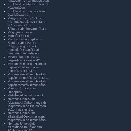
tanácsnok Úr támogatásával
Közlekedési jótanácsok a tél
közeledtével
Közlekedési tanácsaink az
őszi időszakra
Magyar Nemzeti Cirkusz
felvonulásának biztosítása
2015. május 1-én
Békéscsaba belvárosában
Merj újraéleszteni!
Mert jót tenni jó
Mikulás volt a segítője a
Békéscsabai Városi
Polgárőrség baleset-
megelőzési akciójának a
Lencsési Lakótelepen
Milyen esetben hívja a
segélyhívó számokat?
Mindenszentek és Halottak
napján a Békéscsabai
temetők biztosítása.
Mindenszentek és Halottak
napján a temetők biztosítása.
Mindenszentek és Halottak
napján temetők biztosítása.
Március 15 Nemzeti
Ünnepünk
Mély fájdalommal tudatjuk
Nemzeti Ünnepünk
Alkalmából Önkormányzati
Megemlékezés Biztosítása
2015. március 15.
Nemzeti Ünnepünk
alkalmából Önkormányzati
megemlékezés biztosítása
Nemzeti Ünnepünk
biztosítása Békéscsaba
2019. március 15.