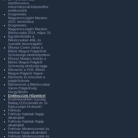
házifőorvosra,
önkormányzati képviselőre
emlékeztünk
Drogmentes
Magyarországért Maraton
2015. biztosítása
Drogmentes
Magyarországért Maraton
Békéscsaba 2014. május 16.
Együttműködés a
Békéscsabán élők, és
nyaralók biztonságáért
Elhunyt Cseke János a
Békés Megyei Polgárőrök
Szövetsége elnökhelyettese
Elhunyt Matajsz András a
Békés Megyei Polgárőr
Szövetség elnökségi tagja
Elismerés a XVIII. Békés
Megyei Polgárőr Napon
Elismerés és köszönet a
polgárőröknek.
Elismerések a Békéscsabai
Városi Polgárőrség
Közgyűlésén.
Emlékezzünk Hőseinkre!
Eredményekben Gazdag
Boldog Új Esztendőt és Jó
Egészséget Kívánunk!
Felhívás
Felhívás Halottak Napja
Alkalmából
Felhívás Halottak Napja
alkalmából
Felhívás Mindenszentek és
Halottak Napja alkalmából
Felhívás Mindenszentek és