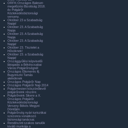
ORFK-Országos Baleset-
megelőzési Bizottság 2018.
év Polgárőr
Közlekedésbiztonsági
verseny.
Október 23 a Szabadság
Napja!
Október 23. A Szabadság
Napja
Október 23. A Szabadság
Napja
Október 23. A Szabadság
Napja!
Október 23. Tisztelet a
Hősöknek!
Október 23. a Szabadság
Napja!
Országgyűlési képviselői
látogatás a Békéscsabai
Városi Polgárőrségnél
Országos Elismerés ifj.
Bugyinszki Tamás
alelnöknek
Országos Polgárőr Nap
Országos Polgárőr Nap 2014
Polgármesteri köszönőlevél
polgárőreink részére.
Polgárőreink Sikere a X.
Országos Polgárőr
Közlekedésbiztonsági
Verseny Békés Megyei
Döntőjén.
Polgárőrség nyári turisztikai
szezonra vonatkozó
biztonsági tanácsai.
Rendészeti szakos tanulók
kiváló munkája a