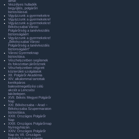
álma!
Veszélyes hulladék
begyűjtés, polgárőri
biztosítással.
Vigyázzunk a gyermekekre
Vigyázzunk a gyermekekre!
Vigyázzunk a gyermekekre!
Békéscsabai Városi
Polgárőrség a tanévkezdés
biztonságáért
Vigyázzunk a gyermekekre!
„Békéscsabai Városi
Polgárőrség a tanévkezdés
biztonságáért”
Városi Gyermeknap
biztosítása.
Vészhelyzetben segítenek
és fokozottan járőröznek
Vészhelyzetben végzett
közterületi szolgálatok
XII. Polgárőr Akadémia
XIV. alkalommal tartottak
kerékpáros
balesetmegelőzési célú
akciót a Lencsési
lakótelepen.
XVII. Békés Megyei Polgárőr
Nap
XXI. Békéscsaba – Arad –
Békéscsaba Szupermaraton
biztosítása.
XXIII. Országos Polgárőr
Nap
XXIII. Országos Polgárőrnap
Nyíregyházán.
XXIV. Országos Polgárőr
Nap és VII. Országos
Polgárőr Lovas szemle