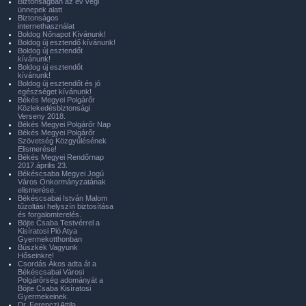
Biztonságban az év végi
ünnepek alatt
Biztonságos
internethasználat
Boldog Nőnapot Kívánunk!
Boldog új esztendő kívánunk!
Boldog új esztendőt
kívánunk!
Boldog új esztendőt
kívánunk!
Boldog új esztendőt és jó
egészséget kívánunk!
Békés Megyei Polgárőr
Közlekedésbiztonsági
Verseny 2018.
Békés Megyei Polgárőr Nap
Békés Megyei Polgárőr
Szövetség Közgyűlésének
Elismerése!
Békés Megyei Rendőrnap
2017.április 23.
Békéscsaba Megyei Jogú
Város Önkormányzatának
elismerése.
Békéscsabai István Malom
tűzoltási helyszín biztosítása
és forgalomterelés.
Böjte Csaba Testvérrel a
Kisíratosi Pió Atya
Gyermekotthonban
Büszkék Vagyunk
Hőseinkre!
Csordás Ákos adta át a
Békéscsabai Városi
Polgárőrség adományát a
Böjte Csaba Kisíratosi
Gyermekeinek.
Dr. Ferenczi Attila