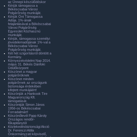
az Ünnepi készülődéskor
Kérjük támogassa a
Békéscsabai Városi
Polgárőrség munkáját.
Kérjük Önt Támogassa
Adója. 1%-ának
felajánlásával a Békéscsabai
Városi Polgárőrség
Egyesület Közhasznú
munkáját.
Kérjük, támogassa személyi
jövedelemadójának 1%-val a
Békéscsabai Városi
Polgárőrség munkáját.
Két hét szigorításról döntött a
Kormány.
Környezetvédelmi Nap 2014.
május 31. Békés Dánfoki
Üdülőközpont
Köszönet a magyar
polgárőröknek
Köszönet minden
polgárőrnek az országunk
biztonsága érdekében
kifejtett munkájáért!
Köszönjük a Hankook Tire
Magyarország Kft.
támogatását.
Köszöntjük Simon János
1956-os Békéscsabai
Forradalmárt!
Köszönőlevél Papp Károly
Országos rendőr-
főkapitánytól
Közlekedésbiztonsági Akció
Dr. Ferenczi Attila
Önkormányzati képviselő,