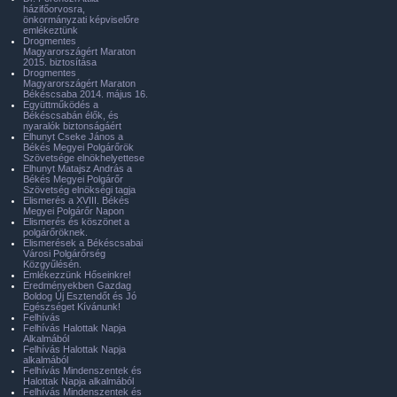
házifőorvosra,
önkormányzati képviselőre
emlékeztünk
Drogmentes
Magyarországért Maraton
2015. biztosítása
Drogmentes
Magyarországért Maraton
Békéscsaba 2014. május 16.
Együttműködés a
Békéscsabán élők, és
nyaralók biztonságáért
Elhunyt Cseke János a
Békés Megyei Polgárőrök
Szövetsége elnökhelyettese
Elhunyt Matajsz András a
Békés Megyei Polgárőr
Szövetség elnökségi tagja
Elismerés a XVIII. Békés
Megyei Polgárőr Napon
Elismerés és köszönet a
polgárőröknek.
Elismerések a Békéscsabai
Városi Polgárőrség
Közgyűlésén.
Emlékezzünk Hőseinkre!
Eredményekben Gazdag
Boldog Új Esztendőt és Jó
Egészséget Kívánunk!
Felhívás
Felhívás Halottak Napja
Alkalmából
Felhívás Halottak Napja
alkalmából
Felhívás Mindenszentek és
Halottak Napja alkalmából
Felhívás Mindenszentek és