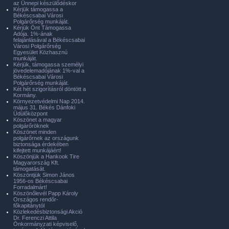
az Ünnepi készülődéskor
Kérjük támogassa a
Békéscsabai Városi
Polgárőrség munkáját.
Kérjük Önt Támogassa
Adója. 1%-ának
felajánlásával a Békéscsabai
Városi Polgárőrség
Egyesület Közhasznú
munkáját.
Kérjük, támogassa személyi
jövedelemadójának 1%-val a
Békéscsabai Városi
Polgárőrség munkáját.
Két hét szigorításról döntött a
Kormány.
Környezetvédelmi Nap 2014.
május 31. Békés Dánfoki
Üdülőközpont
Köszönet a magyar
polgárőröknek
Köszönet minden
polgárőrnek az országunk
biztonsága érdekében
kifejtett munkájáért!
Köszönjük a Hankook Tire
Magyarország Kft.
támogatását.
Köszöntjük Simon János
1956-os Békéscsabai
Forradalmárt!
Köszönőlevél Papp Károly
Országos rendőr-
főkapitánytól
Közlekedésbiztonsági Akció
Dr. Ferenczi Attila
Önkormányzati képviselő,