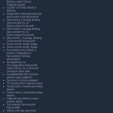
Békéscsabai Városi
Polgárőrségnél
SZENT ISTVÁN KIRÁLY
NAPJA
Segítsünk embertársainknak
átvészelni a téli időszakot!
Sikerekben Gazdag Boldog
Újesztendőt és Jó
Egészséget Kívánunk!
Sikerekben Gazdag Boldog
Újesztendőt és Jó
Egészséget Kívánunk!
Sikerekben, Gazdag, Boldog
Új Esztendőt Kívánunk!
Szent István Király Napja
Szent István Király Napja
Szeretettel köszöntjük a
kedves Hölgyeket a
Nemzetközi Nőnap
alkalmából!
Szolgálatban az
Országgyűlési képviselői
választások, és a Húsvéti
Ünnepek ideje alatt.
Szolgálatteljesítés közben
elhunyt egy polgárőr!
Szomorú szívvel tudatjuk!
TE Szedd 2014. Békéscsaba
Tanácsaink a kánikulai meleg
idejére
Tanácsaink a kánikulai meleg
idejére
Teljesült egy Békéscsabai
kislány álma!
Tisztelgünk Nemzetünk
Hősei előtt!
Valóra vált egy gyermek