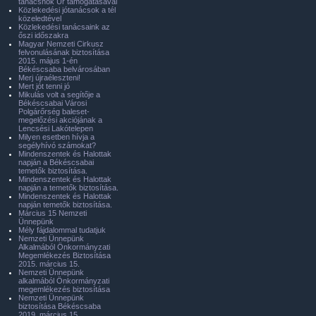
tanácsnok Úr támogatásával
Közlekedési jótanácsok a tél
közeledtével
Közlekedési tanácsaink az
őszi időszakra
Magyar Nemzeti Cirkusz
felvonulásának biztosítása
2015. május 1-én
Békéscsaba belvárosában
Merj újraéleszteni!
Mert jót tenni jó
Mikulás volt a segítője a
Békéscsabai Városi
Polgárőrség baleset-
megelőzési akciójának a
Lencsési Lakótelepen
Milyen esetben hívja a
segélyhívó számokat?
Mindenszentek és Halottak
napján a Békéscsabai
temetők biztosítása.
Mindenszentek és Halottak
napján a temetők biztosítása.
Mindenszentek és Halottak
napján temetők biztosítása.
Március 15 Nemzeti
Ünnepünk
Mély fájdalommal tudatjuk
Nemzeti Ünnepünk
Alkalmából Önkormányzati
Megemlékezés Biztosítása
2015. március 15.
Nemzeti Ünnepünk
alkalmából Önkormányzati
megemlékezés biztosítása
Nemzeti Ünnepünk
biztosítása Békéscsaba
2019. március 15.