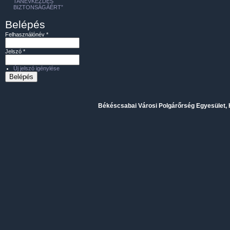
TANÉVKEZDÉS
BIZTONSÁGÁÉRT”
Belépés
Felhasználónév
*
Jelszó
*
Új jelszó igénylése
Békéscsabai Városi Polgárőrség Egyesület, H