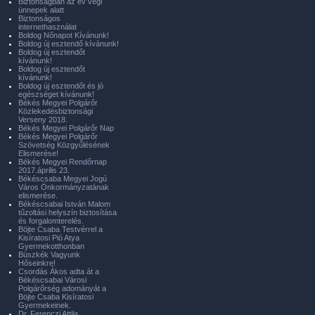
Biztonságban az év végi
ünnepek alatt
Biztonságos
internethasználat
Boldog Nőnapot Kívánunk!
Boldog új esztendő kívánunk!
Boldog új esztendőt
kívánunk!
Boldog új esztendőt
kívánunk!
Boldog új esztendőt és jó
egészséget kívánunk!
Békés Megyei Polgárőr
Közlekedésbiztonsági
Verseny 2018.
Békés Megyei Polgárőr Nap
Békés Megyei Polgárőr
Szövetség Közgyűlésének
Elismerése!
Békés Megyei Rendőrnap
2017.április 23.
Békéscsaba Megyei Jogú
Város Önkormányzatának
elismerése.
Békéscsabai István Malom
tűzoltási helyszín biztosítása
és forgalomterelés.
Böjte Csaba Testvérrel a
Kisíratosi Pió Atya
Gyermekotthonban
Büszkék Vagyunk
Hőseinkre!
Csordás Ákos adta át a
Békéscsabai Városi
Polgárőrség adományát a
Böjte Csaba Kisíratosi
Gyermekeinek.
Dr. Ferenczi Attila