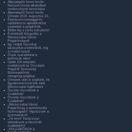
Államalapító Szent István
Nemzeti Ünnep alkalmából
rendezvények biztosítása
Államalapító Szent István
Ünnepe 2019. augusztus 20.
Élelmiszercsomaggal és
cipődobozos ajándékokkal
segítettek a polgárőrök.
Életbe lép a vörös kód jelzés!
Évértékelő Közgyűlés a
Békéscsabai Városi
Polgárőrségnél
Így védjük házunkat,
lakásunkat a betörőktől, míg
a család nyaral.
Óvjuk nyaralóinkat a
betörések ellen!
Újabb 150 település
csatlakozott az Országos
Polgárőr Szövetség
Bűnmegelőzési
mintaprogramjához
Ünnepek után is segítünk, és
figyelemmel kísérünk több
Békéscsabai hajléktalant
Őszinte részvétünk a
Családnak!
Őszinte részvétünk a
Családnak!
„Békéscsabai Városi
Polgárőrség a tanévkezdés
biztonságáért” Vigyázzunk a
gyermekekre!
„Jót tenni” Karácsonyi
adományok a rászoruló
családokért!
„POLGÁRŐRÖK A