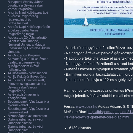
Budapesti Wesley János
óvodába a Békéscsabai
Városi Polgárőrök
András Napi Kolbászparádé
a Városi Polgárőrség
részvételével és
biztosításával.
András Napi Kolbászparádén
a Békéscsabai Városi
Polgárőrség tagjai.
Augusztus 20. Államalapító
Szent István Ünnepe,
Nemzeti Ünnep, a Magyar
- A parkoló elhagyása el?tt ellen?rizze: bez
Köztársaság Hivatalos Állami
Ünnepe.
- Ne hagyjon értékeket parkoló gépkocsijá
Az Országos Polgárőr
- Nagyobb értékeit helyezze el az értékmeg
Szövetség a 2018-as évet a
család, a gyermek- és
- Ne hagyja értékeit ?rizetlenül a strand ter
ifjúságvédelem évévé
- Pihenés közben is figyeljen a strandon „
nyilvánította.
Az időskorúak védelmében
- Bármilyen gondja, tapasztalata van, ford
Az Év Polgárőr Egyesülete
- Ha bajba kerül, hívja a 112-es segélyhívó
Az Év végi Ünnepek alatt,
fokozott szolgálatot lát el a
Békéscsabai Városi
Ha megnyerték tetszését az önkéntes b?nm
Polgárőrség
Az év utolsó napján is
Várjuk jelentkezését az alábbi e-mail címe
szolgálatban
Becsengettek! Vigyázzunk a
gyermekekre!
Forrás:
www.opsz.hu
Adidas Adizero 8. 0 Th
Becsöngettek! Vigyázzunk a
Met/core Black
http://ibispackaging.com314
gyermekekre!
Biztonságban az interneten
life-men-s-white-gold-met-core-blac.html
Biztonságban az év végi
Ünnepek alatt is!
Biztonságban az év végi
6139 olvasás
Ünnepek alatt!