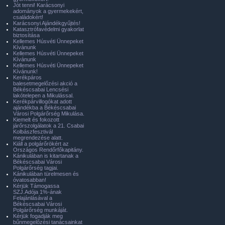
Jót tenni! Karácsonyi
adományok a gyermekekért,
családokért!
Karácsonyi Ajándékgyűjtés!
Katasztrófavédelmi gyakorlat
biztosítása
Kellemes Húsvéti Ünnepeket
Kívánunk
Kellemes Húsvéti Ünnepeket
Kívánunk
Kellemes Húsvéti Ünnepeket
Kívánunk!
Kerékpáros
balesetmegelőzési akció a
Békéscsabai Lencsési
lakótelepen a Mikulással.
Kerékpárvillogókat adott
ajándékba a Békéscsabai
Városi Polgárőrség Mikulása.
Kiemelt és fokozott
járőrszolgálatok a 21. Csabai
Kolbászfesztivál
megrendezése alatt.
Kiáll a polgárőrökért az
Országos Rendőrfőkapitány.
Kánikulában is kitartanak a
Békéscsabai Városi
Polgárőrség tagjai.
Kánikulában türelmesen és
óvatosabban!
Kérjük Támogassa
SZJ.Adója 1%-ának
Felajánlásával a
Békéscsabai Városi
Polgárőrség munkáját.
Kérjük fogadják meg
bűnmegelőzési tanácsainkat