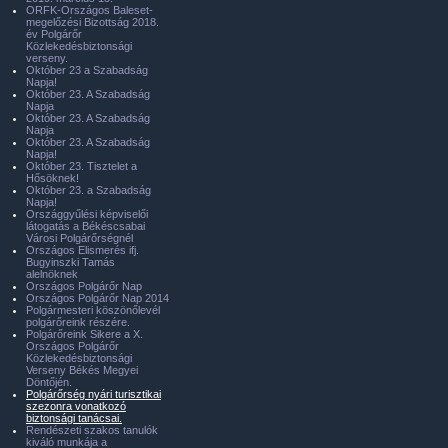
ORFK-Országos Baleset-
megelőzési Bizottság 2018.
év Polgárőr
Közlekedésbiztonsági
verseny.
Október 23 a Szabadság
Napja!
Október 23. A Szabadság
Napja
Október 23. A Szabadság
Napja
Október 23. A Szabadság
Napja!
Október 23. Tisztelet a
Hősöknek!
Október 23. a Szabadság
Napja!
Országgyűlési képviselői
látogatás a Békéscsabai
Városi Polgárőrségnél
Országos Elismerés ifj.
Bugyinszki Tamás
alelnöknek
Országos Polgárőr Nap
Országos Polgárőr Nap 2014
Polgármesteri köszönőlevél
polgárőreink részére.
Polgárőreink Sikere a X.
Országos Polgárőr
Közlekedésbiztonsági
Verseny Békés Megyei
Döntőjén.
Polgárőrség nyári turisztikai
szezonra vonatkozó
biztonsági tanácsai.
Rendészeti szakos tanulók
kiváló munkája a