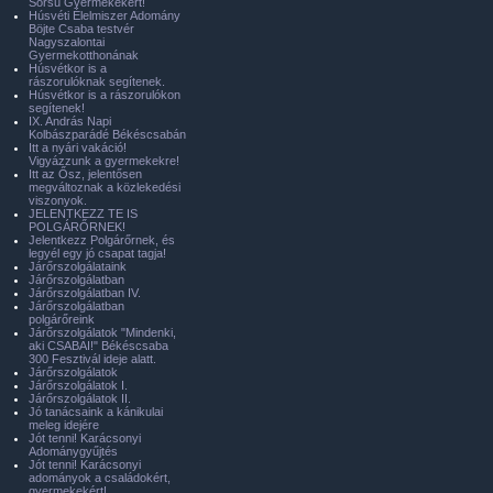
Sorsú Gyermekekért!
Húsvéti Élelmiszer Adomány
Böjte Csaba testvér
Nagyszalontai
Gyermekotthonának
Húsvétkor is a
rászorulóknak segítenek.
Húsvétkor is a rászorulókon
segítenek!
IX. András Napi
Kolbászparádé Békéscsabán
Itt a nyári vakáció!
Vigyázzunk a gyermekekre!
Itt az Ősz, jelentősen
megváltoznak a közlekedési
viszonyok.
JELENTKEZZ TE IS
POLGÁRŐRNEK!
Jelentkezz Polgárőrnek, és
legyél egy jó csapat tagja!
Járőrszolgálataink
Járőrszolgálatban
Járőrszolgálatban IV.
Járőrszolgálatban
polgárőreink
Járőrszolgálatok "Mindenki,
aki CSABAI!" Békéscsaba
300 Fesztivál ideje alatt.
Járőrszolgálatok
Járőrszolgálatok I.
Járőrszolgálatok II.
Jó tanácsaink a kánikulai
meleg idejére
Jót tenni! Karácsonyi
Adománygyűjtés
Jót tenni! Karácsonyi
adományok a családokért,
gyermekekért!