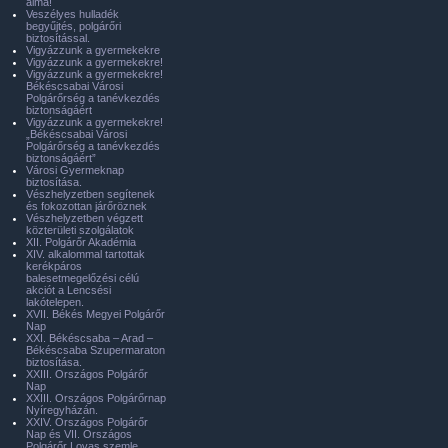
álma!
Veszélyes hulladék
begyűjtés, polgárőri
biztosítással.
Vigyázzunk a gyermekekre
Vigyázzunk a gyermekekre!
Vigyázzunk a gyermekekre!
Békéscsabai Városi
Polgárőrség a tanévkezdés
biztonságáért
Vigyázzunk a gyermekekre!
„Békéscsabai Városi
Polgárőrség a tanévkezdés
biztonságáért”
Városi Gyermeknap
biztosítása.
Vészhelyzetben segítenek
és fokozottan járőröznek
Vészhelyzetben végzett
közterületi szolgálatok
XII. Polgárőr Akadémia
XIV. alkalommal tartottak
kerékpáros
balesetmegelőzési célú
akciót a Lencsési
lakótelepen.
XVII. Békés Megyei Polgárőr
Nap
XXI. Békéscsaba – Arad –
Békéscsaba Szupermaraton
biztosítása.
XXIII. Országos Polgárőr
Nap
XXIII. Országos Polgárőrnap
Nyíregyházán.
XXIV. Országos Polgárőr
Nap és VII. Országos
Polgárőr Lovas szemle