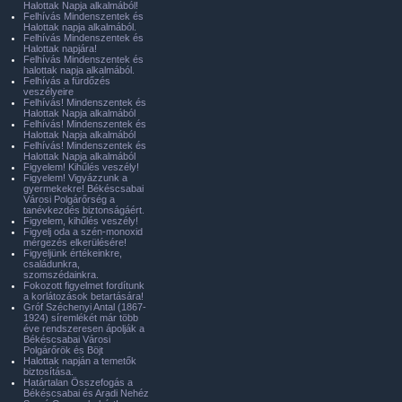
Halottak Napja alkalmából!
Felhívás Mindenszentek és
Halottak napja alkalmából.
Felhívás Mindenszentek és
Halottak napjára!
Felhívás Mindenszentek és
halottak napja alkalmából.
Felhívás a fürdőzés
veszélyeire
Felhívás! Mindenszentek és
Halottak Napja alkalmából
Felhívás! Mindenszentek és
Halottak Napja alkalmából
Felhívás! Mindenszentek és
Halottak Napja alkalmából
Figyelem! Kihűlés veszély!
Figyelem! Vigyázzunk a
gyermekekre! Békéscsabai
Városi Polgárőrség a
tanévkezdés biztonságáért.
Figyelem, kihűlés veszély!
Figyelj oda a szén-monoxid
mérgezés elkerülésére!
Figyeljünk értékeinkre,
családunkra,
szomszédainkra.
Fokozott figyelmet fordítunk
a korlátozások betartására!
Gróf Széchenyi Antal (1867-
1924) síremlékét már több
éve rendszeresen ápolják a
Békéscsabai Városi
Polgárőrök és Böjt
Halottak napján a temetők
biztosítása.
Határtalan Összefogás a
Békéscsabai és Aradi Nehéz