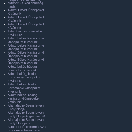
október 23. A szabadság
napja
Áldott Húsvéti Ünnepeket
Kívánunk
Áldott Húsvéti Ünnepeket
Kívánunk
Áldott Húsvéti Ünnepeket
Kívánunk
Áldott húsvéti ünnepeket
kívánunk!
Áldott, Békés Karácsonyi
Ünnepeket Kívánunk
Áldott, Békés Karácsonyi
Ünnepeket Kívánunk
Áldott, Békés Karácsonyi
Ünnepeket Kívánunk
Áldott, Békés Karácsonyi
Ünnepeket Kívánunk!
Áldott, békés húsvéti
ünnepeket kívánunk!
Áldott, békés, boldog
Karácsonyi Ünnepeket
kívánunk
Áldott, békés, boldog
Karácsonyi Ünnepeket
kívánunk
Áldott, békés, boldog
karácsonyi ünnepeket
kívánunk
Államalapító Szent István
Király Napja
Államalapító Szent István
Király Napja Augusztus 20.
Államalapító Szent István
Király Ünnepéhez
kapcsolódó, önkormányzati
programok biztosítása