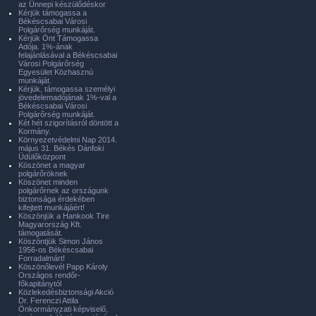
az Ünnepi készülődéskor
Kérjük támogassa a
Békéscsabai Városi
Polgárőrség munkáját.
Kérjük Önt Támogassa
Adója. 1%-ának
felajánlásával a Békéscsabai
Városi Polgárőrség
Egyesület Közhasznú
munkáját.
Kérjük, támogassa személyi
jövedelemadójának 1%-val a
Békéscsabai Városi
Polgárőrség munkáját.
Két hét szigorításról döntött a
Kormány.
Környezetvédelmi Nap 2014.
május 31. Békés Dánfoki
Üdülőközpont
Köszönet a magyar
polgárőröknek
Köszönet minden
polgárőrnek az országunk
biztonsága érdekében
kifejtett munkájáért!
Köszönjük a Hankook Tire
Magyarország Kft.
támogatását.
Köszöntjük Simon János
1956-os Békéscsabai
Forradalmárt!
Köszönőlevél Papp Károly
Országos rendőr-
főkapitánytól
Közlekedésbiztonsági Akció
Dr. Ferenczi Attila
Önkormányzati képviselő,