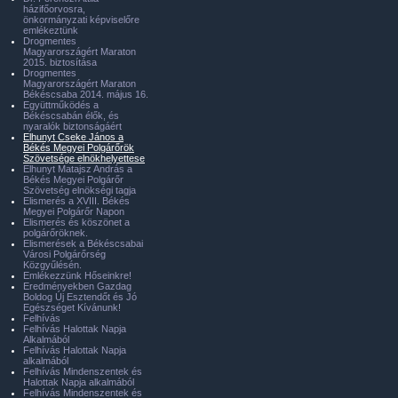
házifőorvosra,
önkormányzati képviselőre
emlékeztünk
Drogmentes
Magyarországért Maraton
2015. biztosítása
Drogmentes
Magyarországért Maraton
Békéscsaba 2014. május 16.
Együttműködés a
Békéscsabán élők, és
nyaralók biztonságáért
Elhunyt Cseke János a
Békés Megyei Polgárőrök
Szövetsége elnökhelyettese
Elhunyt Matajsz András a
Békés Megyei Polgárőr
Szövetség elnökségi tagja
Elismerés a XVIII. Békés
Megyei Polgárőr Napon
Elismerés és köszönet a
polgárőröknek.
Elismerések a Békéscsabai
Városi Polgárőrség
Közgyűlésén.
Emlékezzünk Hőseinkre!
Eredményekben Gazdag
Boldog Új Esztendőt és Jó
Egészséget Kívánunk!
Felhívás
Felhívás Halottak Napja
Alkalmából
Felhívás Halottak Napja
alkalmából
Felhívás Mindenszentek és
Halottak Napja alkalmából
Felhívás Mindenszentek és