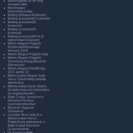
Biztonságban az év végi
ünnepek alatt
Biztonságos
internethasználat
Boldog Nőnapot Kívánunk!
Boldog új esztendő kívánunk!
Boldog új esztendőt
kívánunk!
Boldog új esztendőt
kívánunk!
Boldog új esztendőt és jó
egészséget kívánunk!
Békés Megyei Polgárőr
Közlekedésbiztonsági
Verseny 2018.
Békés Megyei Polgárőr Nap
Békés Megyei Polgárőr
Szövetség Közgyűlésének
Elismerése!
Békés Megyei Rendőrnap
2017.április 23.
Békéscsaba Megyei Jogú
Város Önkormányzatának
elismerése.
Békéscsabai István Malom
tűzoltási helyszín biztosítása
és forgalomterelés.
Böjte Csaba Testvérrel a
Kisíratosi Pió Atya
Gyermekotthonban
Büszkék Vagyunk
Hőseinkre!
Csordás Ákos adta át a
Békéscsabai Városi
Polgárőrség adományát a
Böjte Csaba Kisíratosi
Gyermekeinek.
Dr. Ferenczi Attila