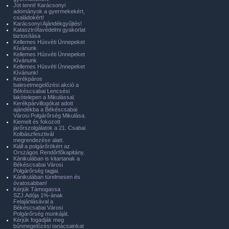
Jót tenni! Karácsonyi
adományok a gyermekekért,
családokért!
Karácsonyi Ajándékgyűjtés!
Katasztrófavédelmi gyakorlat
biztosítása
Kellemes Húsvéti Ünnepeket
Kívánunk
Kellemes Húsvéti Ünnepeket
Kívánunk
Kellemes Húsvéti Ünnepeket
Kívánunk!
Kerékpáros
balesetmegelőzési akció a
Békéscsabai Lencsési
lakótelepen a Mikulással.
Kerékpárvillogókat adott
ajándékba a Békéscsabai
Városi Polgárőrség Mikulása.
Kiemelt és fokozott
járőrszolgálatok a 21. Csabai
Kolbászfesztivál
megrendezése alatt.
Kiáll a polgárőrökért az
Országos Rendőrfőkapitány.
Kánikulában is kitartanak a
Békéscsabai Városi
Polgárőrség tagjai.
Kánikulában türelmesen és
óvatosabban!
Kérjük Támogassa
SZJ.Adója 1%-ának
Felajánlásával a
Békéscsabai Városi
Polgárőrség munkáját.
Kérjük fogadják meg
bűnmegelőzési tanácsainkat