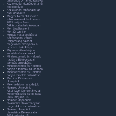
tanácsnok Úr támogatásával
Közlekedési jótanácsok a tél
közeledtével
Közlekedési tanácsaink az
őszi időszakra
Magyar Nemzeti Cirkusz
felvonulásának biztosítása
2015. május 1-én
Békéscsaba belvárosában
Merj újraéleszteni!
Mert jót tenni jó
Mikulás volt a segítője a
Békéscsabai Városi
Polgárőrség baleset-
megelőzési akciójának a
Lencsési Lakótelepen
Milyen esetben hívja a
segélyhívó számokat?
Mindenszentek és Halottak
napján a Békéscsabai
temetők biztosítása.
Mindenszentek és Halottak
napján a temetők biztosítása.
Mindenszentek és Halottak
napján temetők biztosítása.
Március 15 Nemzeti
Ünnepünk
Mély fájdalommal tudatjuk
Nemzeti Ünnepünk
Alkalmából Önkormányzati
Megemlékezés Biztosítása
2015. március 15.
Nemzeti Ünnepünk
alkalmából Önkormányzati
megemlékezés biztosítása
Nemzeti Ünnepünk
biztosítása Békéscsaba
2019. március 15.