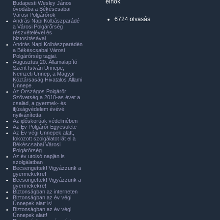
elnök
Budapesti Wesley János
óvodába a Békéscsabai
Városi Polgárőrök
6724 olvasás
András Napi Kolbászparádé
a Városi Polgárőrség
részvételével és
biztosításával.
András Napi Kolbászparádén
a Békéscsabai Városi
Polgárőrség tagjai.
Augusztus 20. Államalapító
Szent István Ünnepe,
Nemzeti Ünnep, a Magyar
Köztársaság Hivatalos Állami
Ünnepe.
Az Országos Polgárőr
Szövetség a 2018-as évet a
család, a gyermek- és
ifjúságvédelem évévé
nyilvánította.
Az időskorúak védelmében
Az Év Polgárőr Egyesülete
Az Év végi Ünnepek alatt,
fokozott szolgálatot lát el a
Békéscsabai Városi
Polgárőrség
Az év utolsó napján is
szolgálatban
Becsengettek! Vigyázzunk a
gyermekekre!
Becsöngettek! Vigyázzunk a
gyermekekre!
Biztonságban az interneten
Biztonságban az év végi
Ünnepek alatt is!
Biztonságban az év végi
Ünnepek alatt!