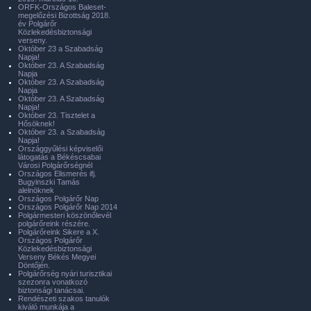
ORFK-Országos Baleset-
megelőzési Bizottság 2018.
év Polgárőr
Közlekedésbiztonsági
verseny.
Október 23 a Szabadság
Napja!
Október 23. A Szabadság
Napja
Október 23. A Szabadság
Napja
Október 23. A Szabadság
Napja!
Október 23. Tisztelet a
Hősöknek!
Október 23. a Szabadság
Napja!
Országgyűlési képviselői
látogatás a Békéscsabai
Városi Polgárőrségnél
Országos Elismerés ifj.
Bugyinszki Tamás
alelnöknek
Országos Polgárőr Nap
Országos Polgárőr Nap 2014
Polgármesteri köszönőlevél
polgárőreink részére.
Polgárőreink Sikere a X.
Országos Polgárőr
Közlekedésbiztonsági
Verseny Békés Megyei
Döntőjén.
Polgárőrség nyári turisztikai
szezonra vonatkozó
biztonsági tanácsai.
Rendészeti szakos tanulók
kiváló munkája a