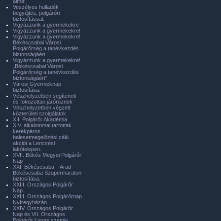
álma!
Veszélyes hulladék
begyűjtés, polgárőri
biztosítással.
Vigyázzunk a gyermekekre
Vigyázzunk a gyermekekre!
Vigyázzunk a gyermekekre!
Békéscsabai Városi
Polgárőrség a tanévkezdés
biztonságáért
Vigyázzunk a gyermekekre!
„Békéscsabai Városi
Polgárőrség a tanévkezdés
biztonságáért”
Városi Gyermeknap
biztosítása.
Vészhelyzetben segítenek
és fokozottan járőröznek
Vészhelyzetben végzett
közterületi szolgálatok
XII. Polgárőr Akadémia
XIV. alkalommal tartottak
kerékpáros
balesetmegelőzési célú
akciót a Lencsési
lakótelepen.
XVII. Békés Megyei Polgárőr
Nap
XXI. Békéscsaba – Arad –
Békéscsaba Szupermaraton
biztosítása.
XXIII. Országos Polgárőr
Nap
XXIII. Országos Polgárőrnap
Nyíregyházán.
XXIV. Országos Polgárőr
Nap és VII. Országos
Polgárőr Lovas szemle