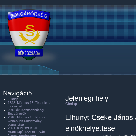
Navigáció
Jelenlegi hely
Címlap
1848. Március 15. Tisztelet a
Címlap
Hősöknek
2012 évi Közhasznúsági
Beszámolók
Elhunyt Cseke János 
2018. Március 15. Nemzeti
Ünnepünk rendezvény
biztosítása
elnökhelyettese
2021. augusztus 20.
Államalapító Szent István
Napján rendezvény