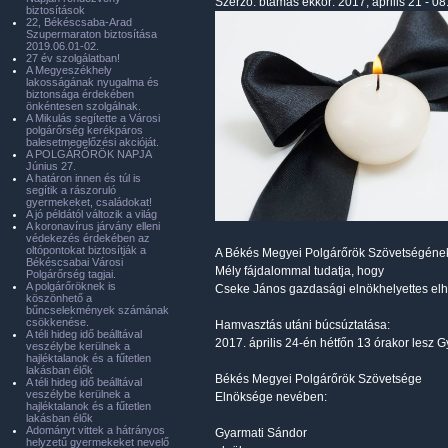
Szerző:
btamas
ekkor: 2017, április 21 - 08
biztosítások
22, Békéscsaba-Arad
Szupermaraton biztosítása
2019.06.01-02.
27 év szolgálatban!
A Megyeszékhely
lakosságának nyugalma és
biztonsága érdekében
önkéntesen szolgálnak.
A Mikulás segítette a Városi
polgárőrség kerékpáros
balesetmegelőzési akcióját.
A POLGÁRŐRÖK NAPJA
Június 27.
A határon innen és túl is
segítik a rászoruló
gyermekeket, családokat!
A jó példától változik a világ
A koronavírus járvány elleni
védekezés érdekében az
oltópontokat biztosítják a
A Békés Megyei Polgárőrök Szövetségéne
Békéscsabai Városi
Mély fájdalommal tudatja, hogy
Polgárőrség tagjai.
A polgárőröknek is
Cseke János gazdasági elnökhelyettes elh
köszönhető a
bűncselekmények számának
csökkenése.
Hamvasztás utáni búcsúztatása:
A téli hideg idő beálltával
2017. április 24-én hétfőn 13 órakor lesz 
veszélybe kerülnek a
hajléktalanok és a fűtetlen
lakásban élők
Békés Megyei Polgárőrök Szövetsége
A téli hideg idő beálltával
veszélybe kerülnek a
Elnöksége nevében:
hajléktalanok és a fűtetlen
lakásban élők
Adományt vittek a hátrányos
Gyarmati Sándor
helyzetű gyermekeket nevelő