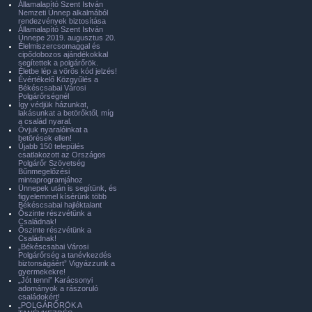
Államalapító Szent István
Nemzeti Ünnep alkalmából
rendezvények biztosítása
Államalapító Szent István
Ünnepe 2019. augusztus 20.
Élelmiszercsomaggal és
cipődobozos ajándékokkal
segítettek a polgárőrök.
Életbe lép a vörös kód jelzés!
Évértékelő Közgyűlés a
Békéscsabai Városi
Polgárőrségnél
Így védjük házunkat,
lakásunkat a betörőktől, míg
a család nyaral.
Óvjuk nyaralóinkat a
betörések ellen!
Újabb 150 település
csatlakozott az Országos
Polgárőr Szövetség
Bűnmegelőzési
mintaprogramjához
Ünnepek után is segítünk, és
figyelemmel kísérünk több
Békéscsabai hajléktalant
Őszinte részvétünk a
Családnak!
Őszinte részvétünk a
Családnak!
„Békéscsabai Városi
Polgárőrség a tanévkezdés
biztonságáért” Vigyázzunk a
gyermekekre!
„Jót tenni” Karácsonyi
adományok a rászoruló
családokért!
„POLGÁRŐRÖK A