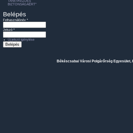
TANÉVKEZDÉS
BIZTONSÁGÁÉRT”
Belépés
Felhasználónév
*
Jelszó
*
Új jelszó igénylése
Békéscsabai Városi Polgárőrség Egyesület, H