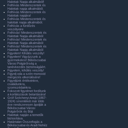
Halottak Napja alkalmából!
Felhívás Mindenszentek és
Halottak napja alkalmából.
Felhívás Mindenszentek és
Halottak napjára!
Felhívás Mindenszentek és
halottak napja alkalmából.
Felhívás a fürdőzés
veszélyeire
Felhívás! Mindenszentek és
Halottak Napja alkalmából
Felhívás! Mindenszentek és
Halottak Napja alkalmából
Felhívás! Mindenszentek és
Halottak Napja alkalmából
Figyelem! Kihűlés veszély!
Figyelem! Vigyázzunk a
gyermekekre! Békéscsabai
Városi Polgárőrség a
tanévkezdés biztonságáért.
Figyelem, kihűlés veszély!
Figyelj oda a szén-monoxid
mérgezés elkerülésére!
Figyeljünk értékeinkre,
családunkra,
szomszédainkra.
Fokozott figyelmet fordítunk
a korlátozások betartására!
Gróf Széchenyi Antal (1867-
1924) síremlékét már több
éve rendszeresen ápolják a
Békéscsabai Városi
Polgárőrök és Böjt
Halottak napján a temetők
biztosítása.
Határtalan Összefogás a
Békéscsabai és Aradi Nehéz