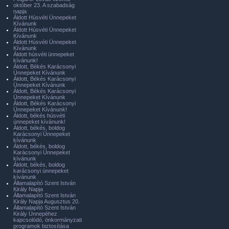
október 23. A szabadság
napja
Áldott Húsvéti Ünnepeket
Kívánunk
Áldott Húsvéti Ünnepeket
Kívánunk
Áldott Húsvéti Ünnepeket
Kívánunk
Áldott húsvéti ünnepeket
kívánunk!
Áldott, Békés Karácsonyi
Ünnepeket Kívánunk
Áldott, Békés Karácsonyi
Ünnepeket Kívánunk
Áldott, Békés Karácsonyi
Ünnepeket Kívánunk
Áldott, Békés Karácsonyi
Ünnepeket Kívánunk!
Áldott, békés húsvéti
ünnepeket kívánunk!
Áldott, békés, boldog
Karácsonyi Ünnepeket
kívánunk
Áldott, békés, boldog
Karácsonyi Ünnepeket
kívánunk
Áldott, békés, boldog
karácsonyi ünnepeket
kívánunk
Államalapító Szent István
Király Napja
Államalapító Szent István
Király Napja Augusztus 20.
Államalapító Szent István
Király Ünnepéhez
kapcsolódó, önkormányzati
programok biztosítása