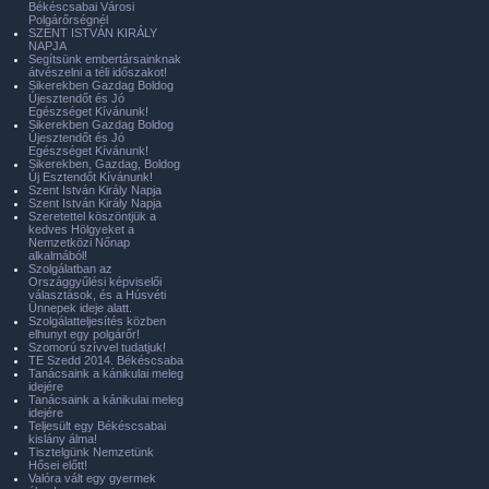
Békéscsabai Városi
Polgárőrségnél
SZENT ISTVÁN KIRÁLY
NAPJA
Segítsünk embertársainknak
átvészelni a téli időszakot!
Sikerekben Gazdag Boldog
Újesztendőt és Jó
Egészséget Kívánunk!
Sikerekben Gazdag Boldog
Újesztendőt és Jó
Egészséget Kívánunk!
Sikerekben, Gazdag, Boldog
Új Esztendőt Kívánunk!
Szent István Király Napja
Szent István Király Napja
Szeretettel köszöntjük a
kedves Hölgyeket a
Nemzetközi Nőnap
alkalmából!
Szolgálatban az
Országgyűlési képviselői
választások, és a Húsvéti
Ünnepek ideje alatt.
Szolgálatteljesítés közben
elhunyt egy polgárőr!
Szomorú szívvel tudatjuk!
TE Szedd 2014. Békéscsaba
Tanácsaink a kánikulai meleg
idejére
Tanácsaink a kánikulai meleg
idejére
Teljesült egy Békéscsabai
kislány álma!
Tisztelgünk Nemzetünk
Hősei előtt!
Valóra vált egy gyermek