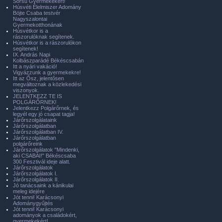
Sorsú Gyermekekért!
Húsvéti Élelmiszer Adomány
Böjte Csaba testvér
Nagyszalontai
Gyermekotthonának
Húsvétkor is a
rászorulóknak segítenek.
Húsvétkor is a rászorulókon
segítenek!
IX. András Napi
Kolbászparádé Békéscsabán
Itt a nyári vakáció!
Vigyázzunk a gyermekekre!
Itt az Ősz, jelentősen
megváltoznak a közlekedési
viszonyok.
JELENTKEZZ TE IS
POLGÁRŐRNEK!
Jelentkezz Polgárőrnek, és
legyél egy jó csapat tagja!
Járőrszolgálataink
Járőrszolgálatban
Járőrszolgálatban IV.
Járőrszolgálatban
polgárőreink
Járőrszolgálatok "Mindenki,
aki CSABAI!" Békéscsaba
300 Fesztivál ideje alatt.
Járőrszolgálatok
Járőrszolgálatok I.
Járőrszolgálatok II.
Jó tanácsaink a kánikulai
meleg idejére
Jót tenni! Karácsonyi
Adománygyűjtés
Jót tenni! Karácsonyi
adományok a családokért,
gyermekekért!