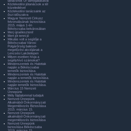
tanácsnok Úr támogatásával
Közlekedési jótanácsok a tél
közeledtével
Közlekedési tanácsaink az
őszi időszakra
Magyar Nemzeti Cirkusz
felvonulásának biztosítása
2015. május 1-én
Békéscsaba belvárosában
Merj újraéleszteni!
Mert jót tenni jó
Mikulás volt a segítője a
Békéscsabai Városi
Polgárőrség baleset-
megelőzési akciójának a
Lencsési Lakótelepen
Milyen esetben hívja a
segélyhívó számokat?
Mindenszentek és Halottak
napján a Békéscsabai
temetők biztosítása.
Mindenszentek és Halottak
napján a temetők biztosítása.
Mindenszentek és Halottak
napján temetők biztosítása.
Március 15 Nemzeti
Ünnepünk
Mély fájdalommal tudatjuk
Nemzeti Ünnepünk
Alkalmából Önkormányzati
Megemlékezés Biztosítása
2015. március 15.
Nemzeti Ünnepünk
alkalmából Önkormányzati
megemlékezés biztosítása
Nemzeti Ünnepünk
biztosítása Békéscsaba
2019. március 15.