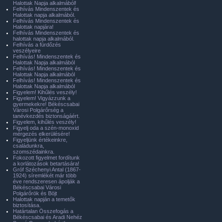
Halottak Napja alkalmából!
Felhívás Mindenszentek és
Halottak napja alkalmából.
Felhívás Mindenszentek és
Halottak napjára!
Felhívás Mindenszentek és
halottak napja alkalmából.
Felhívás a fürdőzés
veszélyeire
Felhívás! Mindenszentek és
Halottak Napja alkalmából
Felhívás! Mindenszentek és
Halottak Napja alkalmából
Felhívás! Mindenszentek és
Halottak Napja alkalmából
Figyelem! Kihűlés veszély!
Figyelem! Vigyázzunk a
gyermekekre! Békéscsabai
Városi Polgárőrség a
tanévkezdés biztonságáért.
Figyelem, kihűlés veszély!
Figyelj oda a szén-monoxid
mérgezés elkerülésére!
Figyeljünk értékeinkre,
családunkra,
szomszédainkra.
Fokozott figyelmet fordítunk
a korlátozások betartására!
Gróf Széchenyi Antal (1867-
1924) síremlékét már több
éve rendszeresen ápolják a
Békéscsabai Városi
Polgárőrök és Böjt
Halottak napján a temetők
biztosítása.
Határtalan Összefogás a
Békéscsabai és Aradi Nehéz