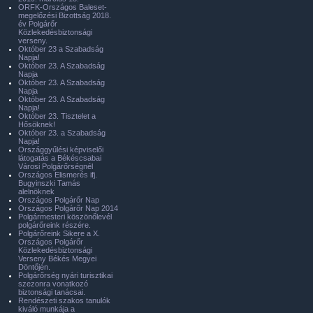
ORFK-Országos Baleset-
megelőzési Bizottság 2018.
év Polgárőr
Közlekedésbiztonsági
verseny.
Október 23 a Szabadság
Napja!
Október 23. A Szabadság
Napja
Október 23. A Szabadság
Napja
Október 23. A Szabadság
Napja!
Október 23. Tisztelet a
Hősöknek!
Október 23. a Szabadság
Napja!
Országgyűlési képviselői
látogatás a Békéscsabai
Városi Polgárőrségnél
Országos Elismerés ifj.
Bugyinszki Tamás
alelnöknek
Országos Polgárőr Nap
Országos Polgárőr Nap 2014
Polgármesteri köszönőlevél
polgárőreink részére.
Polgárőreink Sikere a X.
Országos Polgárőr
Közlekedésbiztonsági
Verseny Békés Megyei
Döntőjén.
Polgárőrség nyári turisztikai
szezonra vonatkozó
biztonsági tanácsai.
Rendészeti szakos tanulók
kiváló munkája a