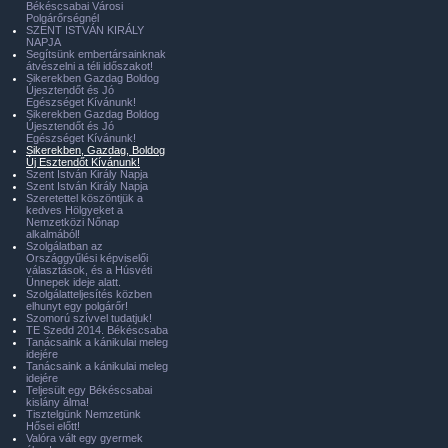
Békéscsabai Városi
Polgárőrségnél
SZENT ISTVÁN KIRÁLY
NAPJA
Segítsünk embertársainknak
átvészelni a téli időszakot!
Sikerekben Gazdag Boldog
Újesztendőt és Jó
Egészséget Kívánunk!
Sikerekben Gazdag Boldog
Újesztendőt és Jó
Egészséget Kívánunk!
Sikerekben, Gazdag, Boldog
Új Esztendőt Kívánunk!
Szent István Király Napja
Szent István Király Napja
Szeretettel köszöntjük a
kedves Hölgyeket a
Nemzetközi Nőnap
alkalmából!
Szolgálatban az
Országgyűlési képviselői
választások, és a Húsvéti
Ünnepek ideje alatt.
Szolgálatteljesítés közben
elhunyt egy polgárőr!
Szomorú szívvel tudatjuk!
TE Szedd 2014. Békéscsaba
Tanácsaink a kánikulai meleg
idejére
Tanácsaink a kánikulai meleg
idejére
Teljesült egy Békéscsabai
kislány álma!
Tisztelgünk Nemzetünk
Hősei előtt!
Valóra vált egy gyermek