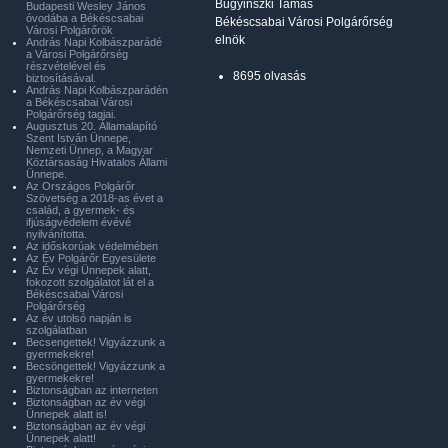
Bugyinszki Tamás
Budapesti Wesley János
óvodába a Békéscsabai
Békéscsabai Városi Polgárőrség
Városi Polgárőrök
elnök
András Napi Kolbászparádé
a Városi Polgárőrség
részvételével és
8695 olvasás
biztosításával.
András Napi Kolbászparádén
a Békéscsabai Városi
Polgárőrség tagjai.
Augusztus 20. Államalapító
Szent István Ünnepe,
Nemzeti Ünnep, a Magyar
Köztársaság Hivatalos Állami
Ünnepe.
Az Országos Polgárőr
Szövetség a 2018-as évet a
család, a gyermek- és
ifjúságvédelem évévé
nyilvánította.
Az időskorúak védelmében
Az Év Polgárőr Egyesülete
Az Év végi Ünnepek alatt,
fokozott szolgálatot lát el a
Békéscsabai Városi
Polgárőrség
Az év utolsó napján is
szolgálatban
Becsengettek! Vigyázzunk a
gyermekekre!
Becsöngettek! Vigyázzunk a
gyermekekre!
Biztonságban az interneten
Biztonságban az év végi
Ünnepek alatt is!
Biztonságban az év végi
Ünnepek alatt!