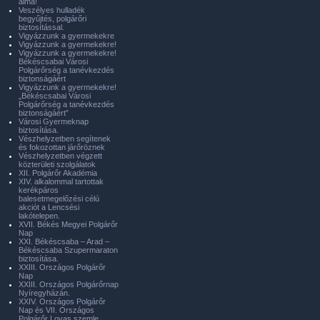
álma!
Veszélyes hulladék
begyűjtés, polgárőri
biztosítással.
Vigyázzunk a gyermekekre
Vigyázzunk a gyermekekre!
Vigyázzunk a gyermekekre!
Békéscsabai Városi
Polgárőrség a tanévkezdés
biztonságáért
Vigyázzunk a gyermekekre!
„Békéscsabai Városi
Polgárőrség a tanévkezdés
biztonságáért”
Városi Gyermeknap
biztosítása.
Vészhelyzetben segítenek
és fokozottan járőröznek
Vészhelyzetben végzett
közterületi szolgálatok
XII. Polgárőr Akadémia
XIV. alkalommal tartottak
kerékpáros
balesetmegelőzési célú
akciót a Lencsési
lakótelepen.
XVII. Békés Megyei Polgárőr
Nap
XXI. Békéscsaba – Arad –
Békéscsaba Szupermaraton
biztosítása.
XXIII. Országos Polgárőr
Nap
XXIII. Országos Polgárőrnap
Nyíregyházán.
XXIV. Országos Polgárőr
Nap és VII. Országos
Polgárőr Lovas szemle