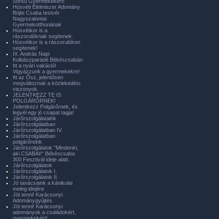
Sorsú Gyermekekért!
Húsvéti Élelmiszer Adomány
Böjte Csaba testvér
Nagyszalontai
Gyermekotthonának
Húsvétkor is a
rászorulóknak segítenek.
Húsvétkor is a rászorulókon
segítenek!
IX. András Napi
Kolbászparádé Békéscsabán
Itt a nyári vakáció!
Vigyázzunk a gyermekekre!
Itt az Ősz, jelentősen
megváltoznak a közlekedési
viszonyok.
JELENTKEZZ TE IS
POLGÁRŐRNEK!
Jelentkezz Polgárőrnek, és
legyél egy jó csapat tagja!
Járőrszolgálataink
Járőrszolgálatban
Járőrszolgálatban IV.
Járőrszolgálatban
polgárőreink
Járőrszolgálatok "Mindenki,
aki CSABAI!" Békéscsaba
300 Fesztivál ideje alatt.
Járőrszolgálatok
Járőrszolgálatok I.
Járőrszolgálatok II.
Jó tanácsaink a kánikulai
meleg idejére
Jót tenni! Karácsonyi
Adománygyűjtés
Jót tenni! Karácsonyi
adományok a családokért,
gyermekekért!