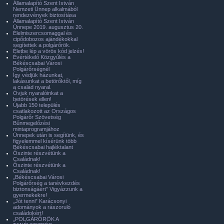
Államalapító Szent István
Nemzeti Ünnep alkalmából
rendezvények biztosítása
Államalapító Szent István
Ünnepe 2019. augusztus 20.
Élelmiszercsomaggal és
cipődobozos ajándékokkal
segítettek a polgárőrök.
Életbe lép a vörös kód jelzés!
Évértékelő Közgyűlés a
Békéscsabai Városi
Polgárőrségnél
Így védjük házunkat,
lakásunkat a betörőktől, míg
a család nyaral.
Óvjuk nyaralóinkat a
betörések ellen!
Újabb 150 település
csatlakozott az Országos
Polgárőr Szövetség
Bűnmegelőzési
mintaprogramjához
Ünnepek után is segítünk, és
figyelemmel kísérünk több
Békéscsabai hajléktalant
Őszinte részvétünk a
Családnak!
Őszinte részvétünk a
Családnak!
„Békéscsabai Városi
Polgárőrség a tanévkezdés
biztonságáért” Vigyázzunk a
gyermekekre!
„Jót tenni” Karácsonyi
adományok a rászoruló
családokért!
„POLGÁRŐRÖK A