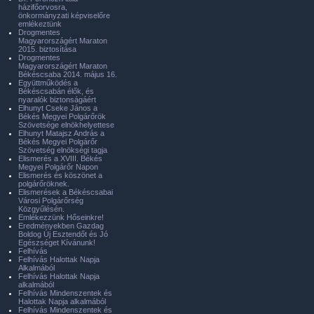
házifőorvosra,
önkormányzati képviselőre
emlékeztünk
Drogmentes
Magyarországért Maraton
2015. biztosítása
Drogmentes
Magyarországért Maraton
Békéscsaba 2014. május 16.
Együttműködés a
Békéscsabán élők, és
nyaralók biztonságáért
Elhunyt Cseke János a
Békés Megyei Polgárőrök
Szövetsége elnökhelyettese
Elhunyt Matajsz András a
Békés Megyei Polgárőr
Szövetség elnökségi tagja
Elismerés a XVIII. Békés
Megyei Polgárőr Napon
Elismerés és köszönet a
polgárőröknek.
Elismerések a Békéscsabai
Városi Polgárőrség
Közgyűlésén.
Emlékezzünk Hőseinkre!
Eredményekben Gazdag
Boldog Új Esztendőt és Jó
Egészséget Kívánunk!
Felhívás
Felhívás Halottak Napja
Alkalmából
Felhívás Halottak Napja
alkalmából
Felhívás Mindenszentek és
Halottak Napja alkalmából
Felhívás Mindenszentek és