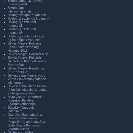
Biztonságban az év végi
ünnepek alatt
Biztonságos
internethasználat
Boldog Nőnapot Kívánunk!
Boldog új esztendő kívánunk!
Boldog új esztendőt
kívánunk!
Boldog új esztendőt
kívánunk!
Boldog új esztendőt és jó
egészséget kívánunk!
Békés Megyei Polgárőr
Közlekedésbiztonsági
Verseny 2018.
Békés Megyei Polgárőr Nap
Békés Megyei Polgárőr
Szövetség Közgyűlésének
Elismerése!
Békés Megyei Rendőrnap
2017.április 23.
Békéscsaba Megyei Jogú
Város Önkormányzatának
elismerése.
Békéscsabai István Malom
tűzoltási helyszín biztosítása
és forgalomterelés.
Böjte Csaba Testvérrel a
Kisíratosi Pió Atya
Gyermekotthonban
Büszkék Vagyunk
Hőseinkre!
Csordás Ákos adta át a
Békéscsabai Városi
Polgárőrség adományát a
Böjte Csaba Kisíratosi
Gyermekeinek.
Dr. Ferenczi Attila