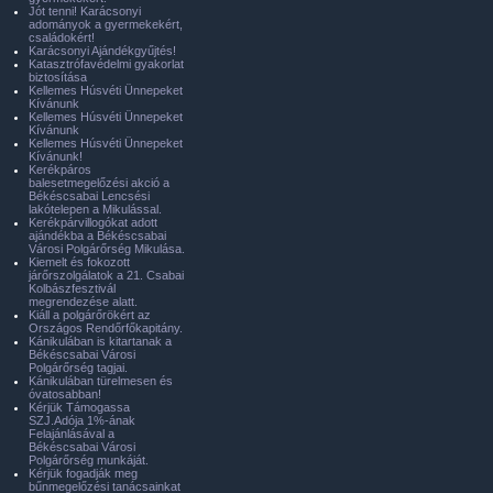
Jót tenni! Karácsonyi
adományok a gyermekekért,
családokért!
Karácsonyi Ajándékgyűjtés!
Katasztrófavédelmi gyakorlat
biztosítása
Kellemes Húsvéti Ünnepeket
Kívánunk
Kellemes Húsvéti Ünnepeket
Kívánunk
Kellemes Húsvéti Ünnepeket
Kívánunk!
Kerékpáros
balesetmegelőzési akció a
Békéscsabai Lencsési
lakótelepen a Mikulással.
Kerékpárvillogókat adott
ajándékba a Békéscsabai
Városi Polgárőrség Mikulása.
Kiemelt és fokozott
járőrszolgálatok a 21. Csabai
Kolbászfesztivál
megrendezése alatt.
Kiáll a polgárőrökért az
Országos Rendőrfőkapitány.
Kánikulában is kitartanak a
Békéscsabai Városi
Polgárőrség tagjai.
Kánikulában türelmesen és
óvatosabban!
Kérjük Támogassa
SZJ.Adója 1%-ának
Felajánlásával a
Békéscsabai Városi
Polgárőrség munkáját.
Kérjük fogadják meg
bűnmegelőzési tanácsainkat