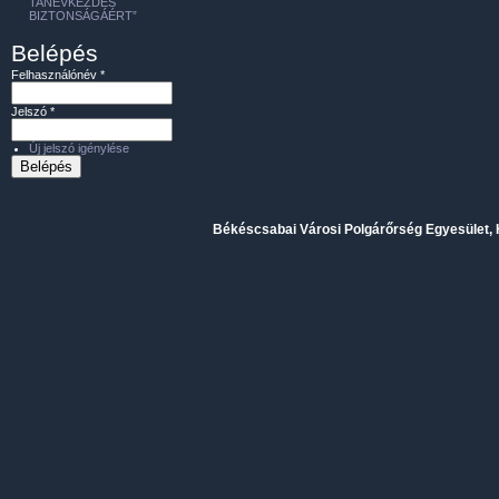
TANÉVKEZDÉS
BIZTONSÁGÁÉRT”
Belépés
Felhasználónév
*
Jelszó
*
Új jelszó igénylése
Békéscsabai Városi Polgárőrség Egyesület, H