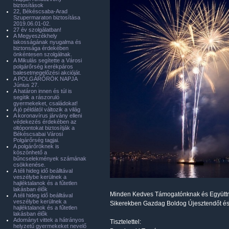
biztosítások
22, Békéscsaba-Arad
Szupermaraton biztosítása
2019.06.01-02.
27 év szolgálatban!
A Megyeszékhely
lakosságának nyugalma és
biztonsága érdekében
önkéntesen szolgálnak.
A Mikulás segítette a Városi
polgárőrség kerékpáros
balesetmegelőzési akcióját.
A POLGÁRŐRÖK NAPJA
Június 27.
A határon innen és túl is
segítik a rászoruló
gyermekeket, családokat!
A jó példától változik a világ
A koronavírus járvány elleni
védekezés érdekében az
oltópontokat biztosítják a
Békéscsabai Városi
Polgárőrség tagjai.
A polgárőröknek is
köszönhető a
bűncselekmények számának
csökkenése.
A téli hideg idő beálltával
veszélybe kerülnek a
hajléktalanok és a fűtetlen
lakásban élők
Minden Kedves Támogatónknak és Együtt
A téli hideg idő beálltával
veszélybe kerülnek a
Sikerekben Gazdag Boldog Újesztendőt és
hajléktalanok és a fűtetlen
lakásban élők
Adományt vittek a hátrányos
Tisztelettel:
helyzetű gyermekeket nevelő