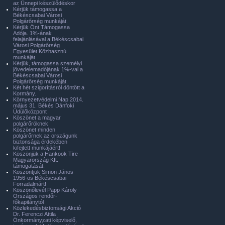
az Ünnepi készülődéskor
Kérjük támogassa a
Békéscsabai Városi
Polgárőrség munkáját.
Kérjük Önt Támogassa
Adója. 1%-ának
felajánlásával a Békéscsabai
Városi Polgárőrség
Egyesület Közhasznú
munkáját.
Kérjük, támogassa személyi
jövedelemadójának 1%-val a
Békéscsabai Városi
Polgárőrség munkáját.
Két hét szigorításról döntött a
Kormány.
Környezetvédelmi Nap 2014.
május 31. Békés Dánfoki
Üdülőközpont
Köszönet a magyar
polgárőröknek
Köszönet minden
polgárőrnek az országunk
biztonsága érdekében
kifejtett munkájáért!
Köszönjük a Hankook Tire
Magyarország Kft.
támogatását.
Köszöntjük Simon János
1956-os Békéscsabai
Forradalmárt!
Köszönőlevél Papp Károly
Országos rendőr-
főkapitánytól
Közlekedésbiztonsági Akció
Dr. Ferenczi Attila
Önkormányzati képviselő,