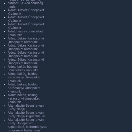
október 23. A szabadság
napja
Áldott Húsvéti Ünnepeket
Kívánunk
Áldott Húsvéti Ünnepeket
Kívánunk
Áldott Húsvéti Ünnepeket
Kívánunk
Áldott húsvéti ünnepeket
kívánunk!
Áldott, Békés Karácsonyi
Ünnepeket Kívánunk
Áldott, Békés Karácsonyi
Ünnepeket Kívánunk
Áldott, Békés Karácsonyi
Ünnepeket Kívánunk
Áldott, Békés Karácsonyi
Ünnepeket Kívánunk!
Áldott, békés húsvéti
ünnepeket kívánunk!
Áldott, békés, boldog
Karácsonyi Ünnepeket
kívánunk
Áldott, békés, boldog
Karácsonyi Ünnepeket
kívánunk
Áldott, békés, boldog
karácsonyi ünnepeket
kívánunk
Államalapító Szent István
Király Napja
Államalapító Szent István
Király Napja Augusztus 20.
Államalapító Szent István
Király Ünnepéhez
kapcsolódó, önkormányzati
programok biztosítása