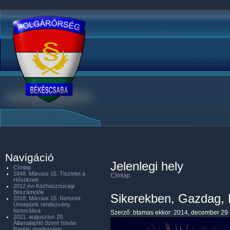
Navigáció
Jelenlegi hely
Címlap
1848. Március 15. Tisztelet a
Címlap
Hősöknek
2012 évi Közhasznúsági
Beszámolók
Sikerekben, Gazdag, 
2018. Március 15. Nemzeti
Ünnepünk rendezvény
biztosítása
Szerző:
btamas
ekkor: 2014, december 29 
2021. augusztus 20.
Államalapító Szent István
Napján rendezvény