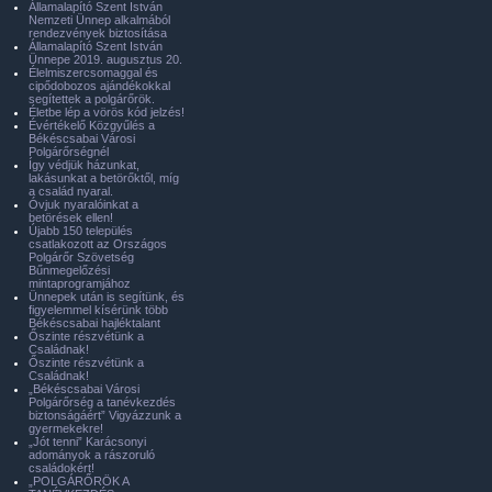
Államalapító Szent István
Nemzeti Ünnep alkalmából
rendezvények biztosítása
Államalapító Szent István
Ünnepe 2019. augusztus 20.
Élelmiszercsomaggal és
cipődobozos ajándékokkal
segítettek a polgárőrök.
Életbe lép a vörös kód jelzés!
Évértékelő Közgyűlés a
Békéscsabai Városi
Polgárőrségnél
Így védjük házunkat,
lakásunkat a betörőktől, míg
a család nyaral.
Óvjuk nyaralóinkat a
betörések ellen!
Újabb 150 település
csatlakozott az Országos
Polgárőr Szövetség
Bűnmegelőzési
mintaprogramjához
Ünnepek után is segítünk, és
figyelemmel kísérünk több
Békéscsabai hajléktalant
Őszinte részvétünk a
Családnak!
Őszinte részvétünk a
Családnak!
„Békéscsabai Városi
Polgárőrség a tanévkezdés
biztonságáért” Vigyázzunk a
gyermekekre!
„Jót tenni” Karácsonyi
adományok a rászoruló
családokért!
„POLGÁRŐRÖK A