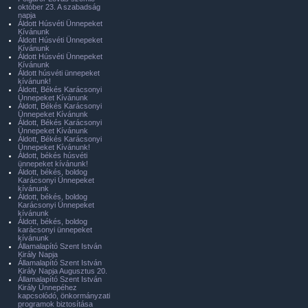
október 23. A szabadság
napja
Áldott Húsvéti Ünnepeket
Kívánunk
Áldott Húsvéti Ünnepeket
Kívánunk
Áldott Húsvéti Ünnepeket
Kívánunk
Áldott húsvéti ünnepeket
kívánunk!
Áldott, Békés Karácsonyi
Ünnepeket Kívánunk
Áldott, Békés Karácsonyi
Ünnepeket Kívánunk
Áldott, Békés Karácsonyi
Ünnepeket Kívánunk
Áldott, Békés Karácsonyi
Ünnepeket Kívánunk!
Áldott, békés húsvéti
ünnepeket kívánunk!
Áldott, békés, boldog
Karácsonyi Ünnepeket
kívánunk
Áldott, békés, boldog
Karácsonyi Ünnepeket
kívánunk
Áldott, békés, boldog
karácsonyi ünnepeket
kívánunk
Államalapító Szent István
Király Napja
Államalapító Szent István
Király Napja Augusztus 20.
Államalapító Szent István
Király Ünnepéhez
kapcsolódó, önkormányzati
programok biztosítása