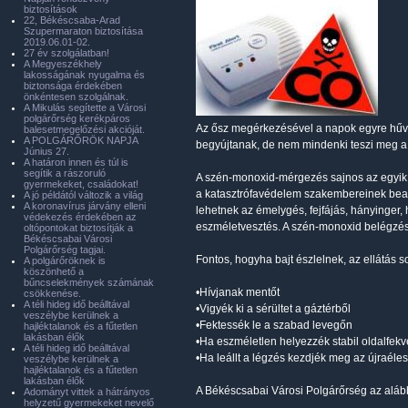
biztosítások
22, Békéscsaba-Arad
Szupermaraton biztosítása
2019.06.01-02.
27 év szolgálatban!
A Megyeszékhely
lakosságának nyugalma és
biztonsága érdekében
önkéntesen szolgálnak.
A Mikulás segítette a Városi
polgárőrség kerékpáros
Az ősz megérkezésével a napok egyre hűvö
balesetmegelőzési akcióját.
A POLGÁRŐRÖK NAPJA
begyújtanak, de nem mindenki teszi meg a 
Június 27.
A határon innen és túl is
segítik a rászoruló
A szén-monoxid-mérgezés sajnos az egyik le
gyermekeket, családokat!
a katasztrófavédelem szakembereinek beav
A jó példától változik a világ
A koronavírus járvány elleni
lehetnek az émelygés, fejfájás, hányinger
védekezés érdekében az
eszméletvesztés. A szén-monoxid belégzés
oltópontokat biztosítják a
Békéscsabai Városi
Polgárőrség tagjai.
Fontos, hogyha bajt észlelnek, az ellátás 
A polgárőröknek is
köszönhető a
bűncselekmények számának
•Hívjanak mentőt
csökkenése.
A téli hideg idő beálltával
•Vigyék ki a sérültet a gáztérből
veszélybe kerülnek a
•Fektessék le a szabad levegőn
hajléktalanok és a fűtetlen
lakásban élők
•Ha eszméletlen helyezzék stabil oldalfek
A téli hideg idő beálltával
•Ha leállt a légzés kezdjék meg az újraéles
veszélybe kerülnek a
hajléktalanok és a fűtetlen
lakásban élők
A Békéscsabai Városi Polgárőrség az alábbi
Adományt vittek a hátrányos
helyzetű gyermekeket nevelő