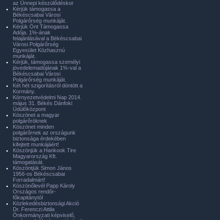
az Ünnepi készülődéskor
Kérjük támogassa a
Békéscsabai Városi
Polgárőrség munkáját.
Kérjük Önt Támogassa
Adója. 1%-ának
felajánlásával a Békéscsabai
Városi Polgárőrség
Egyesület Közhasznú
munkáját.
Kérjük, támogassa személyi
jövedelemadójának 1%-val a
Békéscsabai Városi
Polgárőrség munkáját.
Két hét szigorításról döntött a
Kormány.
Környezetvédelmi Nap 2014.
május 31. Békés Dánfoki
Üdülőközpont
Köszönet a magyar
polgárőröknek
Köszönet minden
polgárőrnek az országunk
biztonsága érdekében
kifejtett munkájáért!
Köszönjük a Hankook Tire
Magyarország Kft.
támogatását.
Köszöntjük Simon János
1956-os Békéscsabai
Forradalmárt!
Köszönőlevél Papp Károly
Országos rendőr-
főkapitánytól
Közlekedésbiztonsági Akció
Dr. Ferenczi Attila
Önkormányzati képviselő,