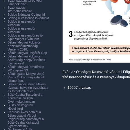
Biztonságban az év végi
ünnepek alatt
Biztonságos
internethasználat
Boldog Nőnapot Kívánunk!
Boldog új esztendő kívánunk!
Boldog új esztendőt
kívánunk!
Boldog új esztendőt
kívánunk!
Boldog új esztendőt és jó
egészséget kívánunk!
Békés Megyei Polgárőr
Közlekedésbiztonsági
Verseny 2018.
Békés Megyei Polgárőr Nap
Békés Megyei Polgárőr
Szövetség Közgyűlésének
Elismerése!
Békés Megyei Rendőrnap
2017.április 23.
Ezért az Országos Katasztrófavédelmi Főiga
Békéscsaba Megyei Jogú
fűtő berendezések és a kémények állapotát,
Város Önkormányzatának
elismerése.
Békéscsabai István Malom
10257 olvasás
tűzoltási helyszín biztosítása
és forgalomterelés.
Böjte Csaba Testvérrel a
Kisíratosi Pió Atya
Gyermekotthonban
Büszkék Vagyunk
Hőseinkre!
Csordás Ákos adta át a
Békéscsabai Városi
Polgárőrség adományát a
Böjte Csaba Kisíratosi
Gyermekeinek.
Dr. Ferenczi Attila