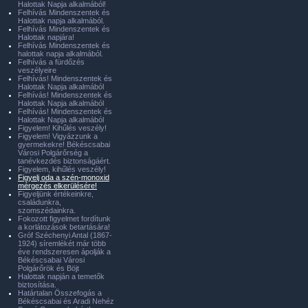
Halottak Napja alkalmából!
Felhívás Mindenszentek és
Halottak napja alkalmából.
Felhívás Mindenszentek és
Halottak napjára!
Felhívás Mindenszentek és
halottak napja alkalmából.
Felhívás a fürdőzés
veszélyeire
Felhívás! Mindenszentek és
Halottak Napja alkalmából
Felhívás! Mindenszentek és
Halottak Napja alkalmából
Felhívás! Mindenszentek és
Halottak Napja alkalmából
Figyelem! Kihűlés veszély!
Figyelem! Vigyázzunk a
gyermekekre! Békéscsabai
Városi Polgárőrség a
tanévkezdés biztonságáért.
Figyelem, kihűlés veszély!
Figyelj oda a szén-monoxid
mérgezés elkerülésére!
Figyeljünk értékeinkre,
családunkra,
szomszédainkra.
Fokozott figyelmet fordítunk
a korlátozások betartására!
Gróf Széchenyi Antal (1867-
1924) síremlékét már több
éve rendszeresen ápolják a
Békéscsabai Városi
Polgárőrök és Böjt
Halottak napján a temetők
biztosítása.
Határtalan Összefogás a
Békéscsabai és Aradi Nehéz