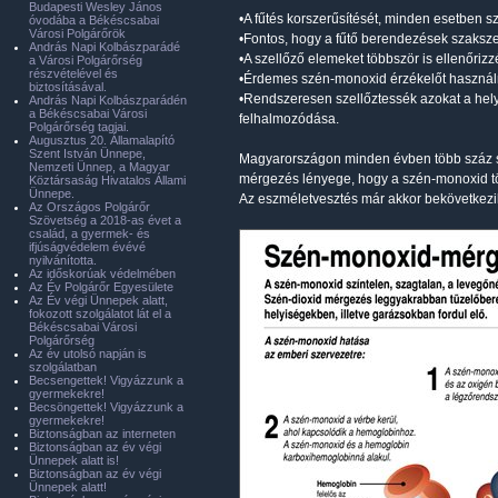
Budapesti Wesley János
•A fűtés korszerűsítését, minden esetben 
óvodába a Békéscsabai
Városi Polgárőrök
•Fontos, hogy a fűtő berendezések szakszer
András Napi Kolbászparádé
•A szellőző elemeket többször is ellenőrizz
a Városi Polgárőrség
részvételével és
•Érdemes szén-monoxid érzékelőt használn
biztosításával.
•Rendszeresen szellőztessék azokat a he
András Napi Kolbászparádén
a Békéscsabai Városi
felhalmozódása.
Polgárőrség tagjai.
Augusztus 20. Államalapító
Szent István Ünnepe,
Magyarországon minden évben több száz szé
Nemzeti Ünnep, a Magyar
mérgezés lényege, hogy a szén-monoxid tök
Köztársaság Hivatalos Állami
Ünnepe.
Az eszméletvesztés már akkor bekövetkezik
Az Országos Polgárőr
Szövetség a 2018-as évet a
család, a gyermek- és
ifjúságvédelem évévé
nyilvánította.
Az időskorúak védelmében
Az Év Polgárőr Egyesülete
Az Év végi Ünnepek alatt,
fokozott szolgálatot lát el a
Békéscsabai Városi
Polgárőrség
Az év utolsó napján is
szolgálatban
Becsengettek! Vigyázzunk a
gyermekekre!
Becsöngettek! Vigyázzunk a
gyermekekre!
Biztonságban az interneten
Biztonságban az év végi
Ünnepek alatt is!
Biztonságban az év végi
Ünnepek alatt!