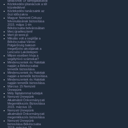
tanácsnok Úr támogatásával
Közlekedési jótanácsok a tél
közeledtével
Közlekedési tanácsaink az
őszi időszakra
Magyar Nemzeti Cirkusz
felvonulásának biztosítása
2015. május 1-én
Békéscsaba belvárosában
Merj újraéleszteni!
Mert jót tenni jó
Mikulás volt a segítője a
Békéscsabai Városi
Polgárőrség baleset-
megelőzési akciójának a
Lencsési Lakótelepen
Milyen esetben hívja a
segélyhívó számokat?
Mindenszentek és Halottak
napján a Békéscsabai
temetők biztosítása.
Mindenszentek és Halottak
napján a temetők biztosítása.
Mindenszentek és Halottak
napján temetők biztosítása.
Március 15 Nemzeti
Ünnepünk
Mély fájdalommal tudatjuk
Nemzeti Ünnepünk
Alkalmából Önkormányzati
Megemlékezés Biztosítása
2015. március 15.
Nemzeti Ünnepünk
alkalmából Önkormányzati
megemlékezés biztosítása
Nemzeti Ünnepünk
biztosítása Békéscsaba
2019. március 15.