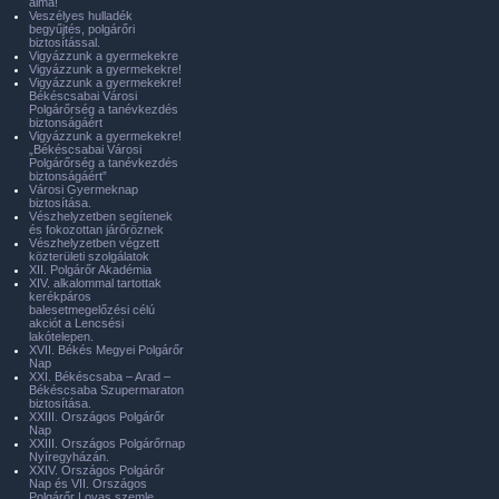
álma!
Veszélyes hulladék
begyűjtés, polgárőri
biztosítással.
Vigyázzunk a gyermekekre
Vigyázzunk a gyermekekre!
Vigyázzunk a gyermekekre!
Békéscsabai Városi
Polgárőrség a tanévkezdés
biztonságáért
Vigyázzunk a gyermekekre!
„Békéscsabai Városi
Polgárőrség a tanévkezdés
biztonságáért”
Városi Gyermeknap
biztosítása.
Vészhelyzetben segítenek
és fokozottan járőröznek
Vészhelyzetben végzett
közterületi szolgálatok
XII. Polgárőr Akadémia
XIV. alkalommal tartottak
kerékpáros
balesetmegelőzési célú
akciót a Lencsési
lakótelepen.
XVII. Békés Megyei Polgárőr
Nap
XXI. Békéscsaba – Arad –
Békéscsaba Szupermaraton
biztosítása.
XXIII. Országos Polgárőr
Nap
XXIII. Országos Polgárőrnap
Nyíregyházán.
XXIV. Országos Polgárőr
Nap és VII. Országos
Polgárőr Lovas szemle