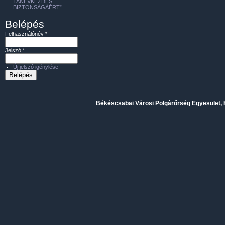
TANÉVKEZDÉS
BIZTONSÁGÁÉRT”
Belépés
Felhasználónév
*
Jelszó
*
Új jelszó igénylése
Békéscsabai Városi Polgárőrség Egyesület, H