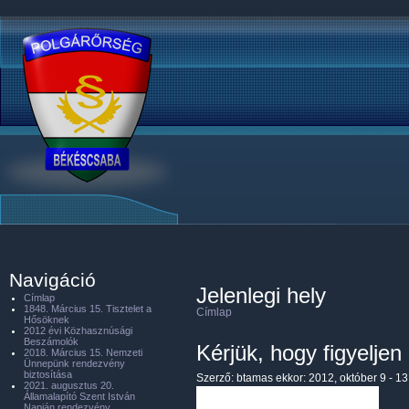
Navigáció
Jelenlegi hely
Címlap
1848. Március 15. Tisztelet a
Címlap
Hősöknek
2012 évi Közhasznúsági
Beszámolók
Kérjük, hogy figyelje
2018. Március 15. Nemzeti
Ünnepünk rendezvény
biztosítása
Szerző:
btamas
ekkor: 2012, október 9 - 13
2021. augusztus 20.
Államalapító Szent István
Napján rendezvény