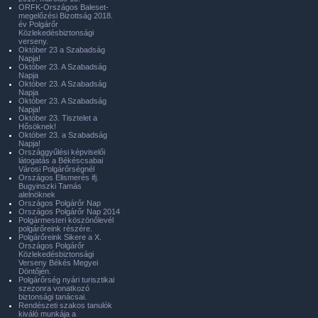
ORFK-Országos Baleset-
megelőzési Bizottság 2018.
év Polgárőr
Közlekedésbiztonsági
verseny.
Október 23 a Szabadság
Napja!
Október 23. A Szabadság
Napja
Október 23. A Szabadság
Napja
Október 23. A Szabadság
Napja!
Október 23. Tisztelet a
Hősöknek!
Október 23. a Szabadság
Napja!
Országgyűlési képviselői
látogatás a Békéscsabai
Városi Polgárőrségnél
Országos Elismerés ifj.
Bugyinszki Tamás
alelnöknek
Országos Polgárőr Nap
Országos Polgárőr Nap 2014
Polgármesteri köszönőlevél
polgárőreink részére.
Polgárőreink Sikere a X.
Országos Polgárőr
Közlekedésbiztonsági
Verseny Békés Megyei
Döntőjén.
Polgárőrség nyári turisztikai
szezonra vonatkozó
biztonsági tanácsai.
Rendészeti szakos tanulók
kiváló munkája a