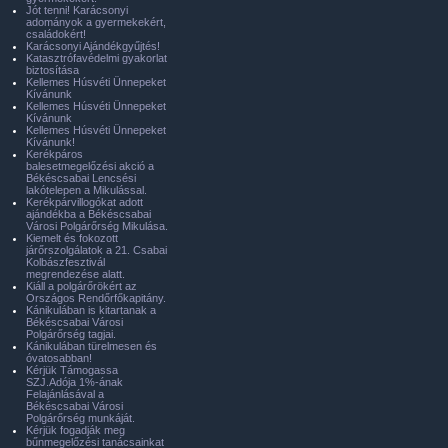
Jót tenni! Karácsonyi
adományok a gyermekekért,
családokért!
Karácsonyi Ajándékgyűjtés!
Katasztrófavédelmi gyakorlat
biztosítása
Kellemes Húsvéti Ünnepeket
Kívánunk
Kellemes Húsvéti Ünnepeket
Kívánunk
Kellemes Húsvéti Ünnepeket
Kívánunk!
Kerékpáros
balesetmegelőzési akció a
Békéscsabai Lencsési
lakótelepen a Mikulással.
Kerékpárvillogókat adott
ajándékba a Békéscsabai
Városi Polgárőrség Mikulása.
Kiemelt és fokozott
járőrszolgálatok a 21. Csabai
Kolbászfesztivál
megrendezése alatt.
Kiáll a polgárőrökért az
Országos Rendőrfőkapitány.
Kánikulában is kitartanak a
Békéscsabai Városi
Polgárőrség tagjai.
Kánikulában türelmesen és
óvatosabban!
Kérjük Támogassa
SZJ.Adója 1%-ának
Felajánlásával a
Békéscsabai Városi
Polgárőrség munkáját.
Kérjük fogadják meg
bűnmegelőzési tanácsainkat