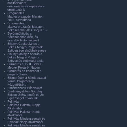
házifőorvosra,
önkormányzati képviselőre
emlékeztünk
Drogmentes
Magyarországért Maraton
2015. biztosítása
Drogmentes
Magyarországért Maraton
Békéscsaba 2014. május 16.
Együttműködés a
Békéscsabán élők, és
nyaralók biztonságáért
Elhunyt Cseke János a
Békés Megyei Polgárőrök
Szövetsége elnökhelyettese
Elhunyt Matajsz András a
Békés Megyei Polgárőr
Szövetség elnökségi tagja
Elismerés a XVIII. Békés
Megyei Polgárőr Napon
Elismerés és köszönet a
polgárőröknek.
Elismerések a Békéscsabai
Városi Polgárőrség
Közgyűlésén.
Emlékezzünk Hőseinkre!
Eredményekben Gazdag
Boldog Új Esztendőt és Jó
Egészséget Kívánunk!
Felhívás
Felhívás Halottak Napja
Alkalmából
Felhívás Halottak Napja
alkalmából
Felhívás Mindenszentek és
Halottak Napja alkalmából
Felhívás Mindenszentek és