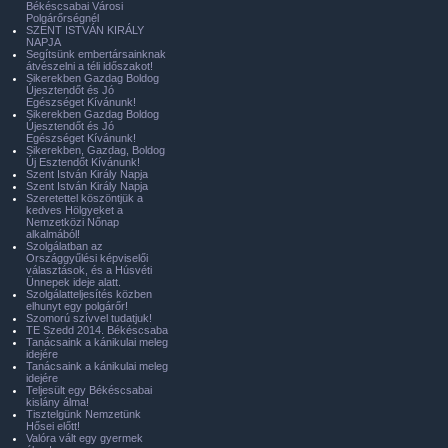
Békéscsabai Városi
Polgárőrségnél
SZENT ISTVÁN KIRÁLY
NAPJA
Segítsünk embertársainknak
átvészelni a téli időszakot!
Sikerekben Gazdag Boldog
Újesztendőt és Jó
Egészséget Kívánunk!
Sikerekben Gazdag Boldog
Újesztendőt és Jó
Egészséget Kívánunk!
Sikerekben, Gazdag, Boldog
Új Esztendőt Kívánunk!
Szent István Király Napja
Szent István Király Napja
Szeretettel köszöntjük a
kedves Hölgyeket a
Nemzetközi Nőnap
alkalmából!
Szolgálatban az
Országgyűlési képviselői
választások, és a Húsvéti
Ünnepek ideje alatt.
Szolgálatteljesítés közben
elhunyt egy polgárőr!
Szomorú szívvel tudatjuk!
TE Szedd 2014. Békéscsaba
Tanácsaink a kánikulai meleg
idejére
Tanácsaink a kánikulai meleg
idejére
Teljesült egy Békéscsabai
kislány álma!
Tisztelgünk Nemzetünk
Hősei előtt!
Valóra vált egy gyermek