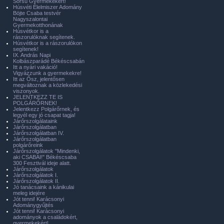
Sorsú Gyermekekért!
Húsvéti Élelmiszer Adomány
Böjte Csaba testvér
Nagyszalontai
Gyermekotthonának
Húsvétkor is a
rászorulóknak segítenek.
Húsvétkor is a rászorulókon
segítenek!
IX. András Napi
Kolbászparádé Békéscsabán
Itt a nyári vakáció!
Vigyázzunk a gyermekekre!
Itt az Ősz, jelentősen
megváltoznak a közlekedési
viszonyok.
JELENTKEZZ TE IS
POLGÁRŐRNEK!
Jelentkezz Polgárőrnek, és
legyél egy jó csapat tagja!
Járőrszolgálataink
Járőrszolgálatban
Járőrszolgálatban IV.
Járőrszolgálatban
polgárőreink
Járőrszolgálatok "Mindenki,
aki CSABAI!" Békéscsaba
300 Fesztivál ideje alatt.
Járőrszolgálatok
Járőrszolgálatok I.
Járőrszolgálatok II.
Jó tanácsaink a kánikulai
meleg idejére
Jót tenni! Karácsonyi
Adománygyűjtés
Jót tenni! Karácsonyi
adományok a családokért,
gyermekekért!