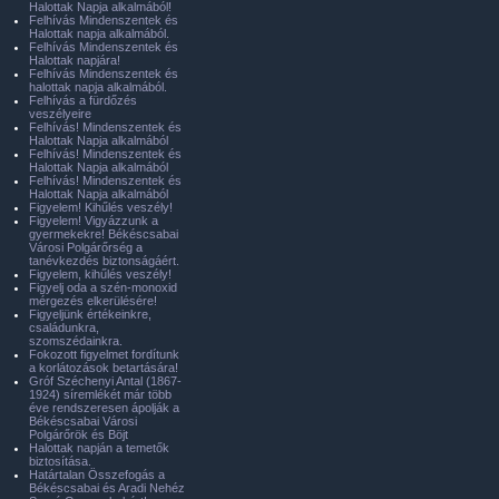
Halottak Napja alkalmából!
Felhívás Mindenszentek és
Halottak napja alkalmából.
Felhívás Mindenszentek és
Halottak napjára!
Felhívás Mindenszentek és
halottak napja alkalmából.
Felhívás a fürdőzés
veszélyeire
Felhívás! Mindenszentek és
Halottak Napja alkalmából
Felhívás! Mindenszentek és
Halottak Napja alkalmából
Felhívás! Mindenszentek és
Halottak Napja alkalmából
Figyelem! Kihűlés veszély!
Figyelem! Vigyázzunk a
gyermekekre! Békéscsabai
Városi Polgárőrség a
tanévkezdés biztonságáért.
Figyelem, kihűlés veszély!
Figyelj oda a szén-monoxid
mérgezés elkerülésére!
Figyeljünk értékeinkre,
családunkra,
szomszédainkra.
Fokozott figyelmet fordítunk
a korlátozások betartására!
Gróf Széchenyi Antal (1867-
1924) síremlékét már több
éve rendszeresen ápolják a
Békéscsabai Városi
Polgárőrök és Böjt
Halottak napján a temetők
biztosítása.
Határtalan Összefogás a
Békéscsabai és Aradi Nehéz