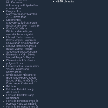
4940 olvasás
házifőorvosra,
önkormányzati képviselőre
emlékeztünk
Drogmentes
Magyarországért Maraton
2015. biztosítása
Drogmentes
Magyarországért Maraton
Békéscsaba 2014. május 16.
Együttműködés a
Békéscsabán élők, és
nyaralók biztonságáért
Elhunyt Cseke János a
Békés Megyei Polgárőrök
Szövetsége elnökhelyettese
Elhunyt Matajsz András a
Békés Megyei Polgárőr
Szövetség elnökségi tagja
Elismerés a XVIII. Békés
Megyei Polgárőr Napon
Elismerés és köszönet a
polgárőröknek.
Elismerések a Békéscsabai
Városi Polgárőrség
Közgyűlésén.
Emlékezzünk Hőseinkre!
Eredményekben Gazdag
Boldog Új Esztendőt és Jó
Egészséget Kívánunk!
Felhívás
Felhívás Halottak Napja
Alkalmából
Felhívás Halottak Napja
alkalmából
Felhívás Mindenszentek és
Halottak Napja alkalmából
Felhívás Mindenszentek és