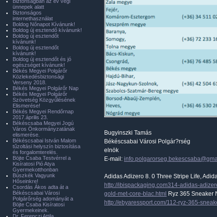
Biztonságban az év végi
ünnepek alatt
Biztonságos
internethasználat
Boldog Nőnapot Kívánunk!
Boldog új esztendő kívánunk!
Boldog új esztendőt
kívánunk!
Boldog új esztendőt
kívánunk!
Boldog új esztendőt és jó
egészséget kívánunk!
Békés Megyei Polgárőr
Közlekedésbiztonsági
Verseny 2018.
Békés Megyei Polgárőr Nap
Békés Megyei Polgárőr
Szövetség Közgyűlésének
Elismerése!
Békés Megyei Rendőrnap
2017.április 23.
Békéscsaba Megyei Jogú
Város Önkormányzatának
Bugyinszki Tamás
elismerése.
Békéscsabai István Malom
Békéscsabai Városi Polgár?rség
tűzoltási helyszín biztosítása
elnök
és forgalomterelés.
Böjte Csaba Testvérrel a
E-mail:
info.polgarorseg.bekescsaba@gma
Kisíratosi Pió Atya
Gyermekotthonban
Büszkék Vagyunk
Adidas Adizero 8. 0 Three Stripe Life, Adid
Hőseinkre!
http://ibispackaging.com314-adidas-adizero
Csordás Ákos adta át a
Békéscsabai Városi
gold-met-core-blac.html
Ryz 365 Sneaker Ni
Polgárőrség adományát a
http://ebyaressport.com/112-ryz-365-sneak
Böjte Csaba Kisíratosi
Gyermekeinek.
Dr. Ferenczi Attila