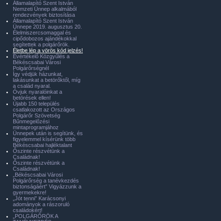
Államalapító Szent István
Nemzeti Ünnep alkalmából
rendezvények biztosítása
Államalapító Szent István
Ünnepe 2019. augusztus 20.
Élelmiszercsomaggal és
cipődobozos ajándékokkal
segítettek a polgárőrök.
Életbe lép a vörös kód jelzés!
Évértékelő Közgyűlés a
Békéscsabai Városi
Polgárőrségnél
Így védjük házunkat,
lakásunkat a betörőktől, míg
a család nyaral.
Óvjuk nyaralóinkat a
betörések ellen!
Újabb 150 település
csatlakozott az Országos
Polgárőr Szövetség
Bűnmegelőzési
mintaprogramjához
Ünnepek után is segítünk, és
figyelemmel kísérünk több
Békéscsabai hajléktalant
Őszinte részvétünk a
Családnak!
Őszinte részvétünk a
Családnak!
„Békéscsabai Városi
Polgárőrség a tanévkezdés
biztonságáért” Vigyázzunk a
gyermekekre!
„Jót tenni” Karácsonyi
adományok a rászoruló
családokért!
„POLGÁRŐRÖK A