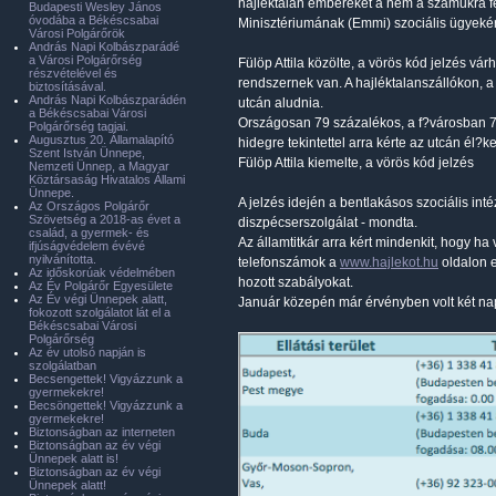
hajléktalan embereket a nem a számukra fen
Budapesti Wesley János
óvodába a Békéscsabai
Minisztériumának (Emmi) szociális ügyekér
Városi Polgárőrök
András Napi Kolbászparádé
a Városi Polgárőrség
Fülöp Attila közölte, a vörös kód jelzés vá
részvételével és
rendszernek van. A hajléktalanszállókon, 
biztosításával.
András Napi Kolbászparádén
utcán aludnia.
a Békéscsabai Városi
Országosan 79 százalékos, a f?városban 73 
Polgárőrség tagjai.
Augusztus 20. Államalapító
hidegre tekintettel arra kérte az utcán él?k
Szent István Ünnepe,
Fülöp Attila kiemelte, a vörös kód jelzés
Nemzeti Ünnep, a Magyar
Köztársaság Hivatalos Állami
Ünnepe.
A jelzés idején a bentlakásos szociális in
Az Országos Polgárőr
Szövetség a 2018-as évet a
diszpécserszolgálat - mondta.
család, a gyermek- és
Az államtitkár arra kért mindenkit, hogy ha 
ifjúságvédelem évévé
nyilvánította.
telefonszámok a
www.hajlekot.hu
oldalon e
Az időskorúak védelmében
hozott szabályokat.
Az Év Polgárőr Egyesülete
Az Év végi Ünnepek alatt,
Január közepén már érvényben volt két nap
fokozott szolgálatot lát el a
Békéscsabai Városi
Polgárőrség
Az év utolsó napján is
szolgálatban
Becsengettek! Vigyázzunk a
gyermekekre!
Becsöngettek! Vigyázzunk a
gyermekekre!
Biztonságban az interneten
Biztonságban az év végi
Ünnepek alatt is!
Biztonságban az év végi
Ünnepek alatt!