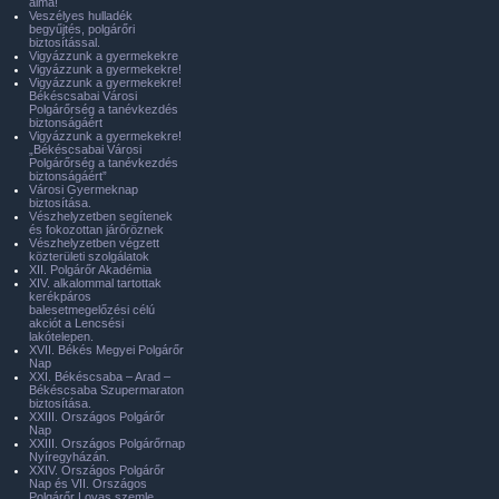
álma!
Veszélyes hulladék
begyűjtés, polgárőri
biztosítással.
Vigyázzunk a gyermekekre
Vigyázzunk a gyermekekre!
Vigyázzunk a gyermekekre!
Békéscsabai Városi
Polgárőrség a tanévkezdés
biztonságáért
Vigyázzunk a gyermekekre!
„Békéscsabai Városi
Polgárőrség a tanévkezdés
biztonságáért”
Városi Gyermeknap
biztosítása.
Vészhelyzetben segítenek
és fokozottan járőröznek
Vészhelyzetben végzett
közterületi szolgálatok
XII. Polgárőr Akadémia
XIV. alkalommal tartottak
kerékpáros
balesetmegelőzési célú
akciót a Lencsési
lakótelepen.
XVII. Békés Megyei Polgárőr
Nap
XXI. Békéscsaba – Arad –
Békéscsaba Szupermaraton
biztosítása.
XXIII. Országos Polgárőr
Nap
XXIII. Országos Polgárőrnap
Nyíregyházán.
XXIV. Országos Polgárőr
Nap és VII. Országos
Polgárőr Lovas szemle