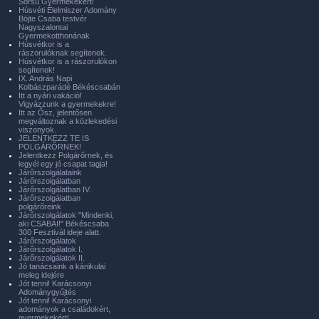
Sorsú Gyermekekért!
Húsvéti Élelmiszer Adomány
Böjte Csaba testvér
Nagyszalontai
Gyermekotthonának
Húsvétkor is a
rászorulóknak segítenek.
Húsvétkor is a rászorulókon
segítenek!
IX. András Napi
Kolbászparádé Békéscsabán
Itt a nyári vakáció!
Vigyázzunk a gyermekekre!
Itt az Ősz, jelentősen
megváltoznak a közlekedési
viszonyok.
JELENTKEZZ TE IS
POLGÁRŐRNEK!
Jelentkezz Polgárőrnek, és
legyél egy jó csapat tagja!
Járőrszolgálataink
Járőrszolgálatban
Járőrszolgálatban IV.
Járőrszolgálatban
polgárőreink
Járőrszolgálatok "Mindenki,
aki CSABAI!" Békéscsaba
300 Fesztivál ideje alatt.
Járőrszolgálatok
Járőrszolgálatok I.
Járőrszolgálatok II.
Jó tanácsaink a kánikulai
meleg idejére
Jót tenni! Karácsonyi
Adománygyűjtés
Jót tenni! Karácsonyi
adományok a családokért,
gyermekekért!