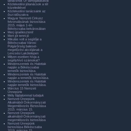
tanácsnok Úr támogatásával
Közlekedési jótanácsok a tél
közeledtével
Közlekedési tanácsaink az
őszi időszakra
Magyar Nemzeti Cirkusz
felvonulásának biztosítása
2015. május 1-én
Békéscsaba belvárosában
Merj újraéleszteni!
Mert jót tenni jó
Mikulás volt a segítője a
Békéscsabai Városi
Polgárőrség baleset-
megelőzési akciójának a
Lencsési Lakótelepen
Milyen esetben hívja a
segélyhívó számokat?
Mindenszentek és Halottak
napján a Békéscsabai
temetők biztosítása.
Mindenszentek és Halottak
napján a temetők biztosítása.
Mindenszentek és Halottak
napján temetők biztosítása.
Március 15 Nemzeti
Ünnepünk
Mély fájdalommal tudatjuk
Nemzeti Ünnepünk
Alkalmából Önkormányzati
Megemlékezés Biztosítása
2015. március 15.
Nemzeti Ünnepünk
alkalmából Önkormányzati
megemlékezés biztosítása
Nemzeti Ünnepünk
biztosítása Békéscsaba
2019. március 15.