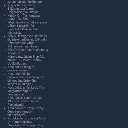
az Ünnepi készülődéskor
Kérjük támogassa a
Békéscsabai Városi
Polgárőrség munkáját.
Kérjük Önt Támogassa
Adója. 1%-ának
felajánlásával a Békéscsabai
Városi Polgárőrség
Egyesület Közhasznú
munkáját.
Kérjük, támogassa személyi
jövedelemadójának 1%-val a
Békéscsabai Városi
Polgárőrség munkáját.
Két hét szigorításról döntött a
Kormány.
Környezetvédelmi Nap 2014.
május 31. Békés Dánfoki
Üdülőközpont
Köszönet a magyar
polgárőröknek
Köszönet minden
polgárőrnek az országunk
biztonsága érdekében
kifejtett munkájáért!
Köszönjük a Hankook Tire
Magyarország Kft.
támogatását.
Köszöntjük Simon János
1956-os Békéscsabai
Forradalmárt!
Köszönőlevél Papp Károly
Országos rendőr-
főkapitánytól
Közlekedésbiztonsági Akció
Dr. Ferenczi Attila
Önkormányzati képviselő,