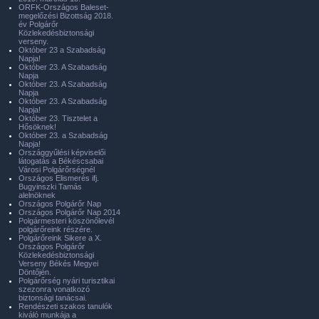
ORFK-Országos Baleset-
megelőzési Bizottság 2018.
év Polgárőr
Közlekedésbiztonsági
verseny.
Október 23 a Szabadság
Napja!
Október 23. A Szabadság
Napja
Október 23. A Szabadság
Napja
Október 23. A Szabadság
Napja!
Október 23. Tisztelet a
Hősöknek!
Október 23. a Szabadság
Napja!
Országgyűlési képviselői
látogatás a Békéscsabai
Városi Polgárőrségnél
Országos Elismerés ifj.
Bugyinszki Tamás
alelnöknek
Országos Polgárőr Nap
Országos Polgárőr Nap 2014
Polgármesteri köszönőlevél
polgárőreink részére.
Polgárőreink Sikere a X.
Országos Polgárőr
Közlekedésbiztonsági
Verseny Békés Megyei
Döntőjén.
Polgárőrség nyári turisztikai
szezonra vonatkozó
biztonsági tanácsai.
Rendészeti szakos tanulók
kiváló munkája a