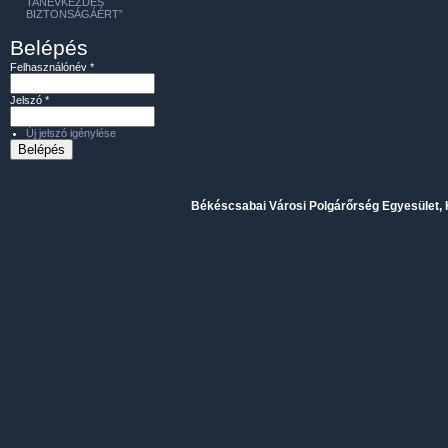
TANÉVKEZDÉS
BIZTONSÁGÁÉRT”
Belépés
Felhasználónév
*
Jelszó
*
Új jelszó igénylése
Békéscsabai Városi Polgárőrség Egyesület, H