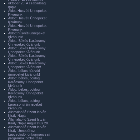
október 23. A szabadság
napja
Áldott Húsvéti Ünnepeket
Kívánunk
Áldott Húsvéti Ünnepeket
Kívánunk
Áldott Húsvéti Ünnepeket
Kívánunk
Áldott húsvéti ünnepeket
kívánunk!
Áldott, Békés Karácsonyi
Ünnepeket Kívánunk
Áldott, Békés Karácsonyi
Ünnepeket Kívánunk
Áldott, Békés Karácsonyi
Ünnepeket Kívánunk
Áldott, Békés Karácsonyi
Ünnepeket Kívánunk!
Áldott, békés húsvéti
ünnepeket kívánunk!
Áldott, békés, boldog
Karácsonyi Ünnepeket
kívánunk
Áldott, békés, boldog
Karácsonyi Ünnepeket
kívánunk
Áldott, békés, boldog
karácsonyi ünnepeket
kívánunk
Államalapító Szent István
Király Napja
Államalapító Szent István
Király Napja Augusztus 20.
Államalapító Szent István
Király Ünnepéhez
kapcsolódó, önkormányzati
programok biztosítása