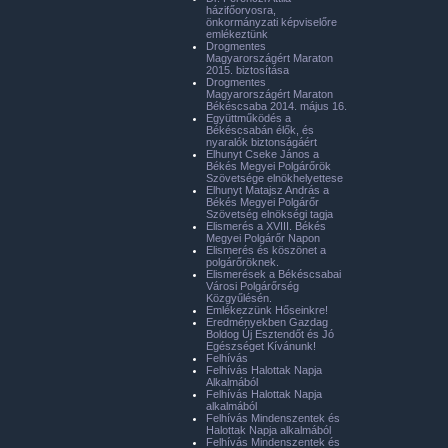
házifőorvosra,
önkormányzati képviselőre
emlékeztünk
Drogmentes
Magyarországért Maraton
2015. biztosítása
Drogmentes
Magyarországért Maraton
Békéscsaba 2014. május 16.
Együttműködés a
Békéscsabán élők, és
nyaralók biztonságáért
Elhunyt Cseke János a
Békés Megyei Polgárőrök
Szövetsége elnökhelyettese
Elhunyt Matajsz András a
Békés Megyei Polgárőr
Szövetség elnökségi tagja
Elismerés a XVIII. Békés
Megyei Polgárőr Napon
Elismerés és köszönet a
polgárőröknek.
Elismerések a Békéscsabai
Városi Polgárőrség
Közgyűlésén.
Emlékezzünk Hőseinkre!
Eredményekben Gazdag
Boldog Új Esztendőt és Jó
Egészséget Kívánunk!
Felhívás
Felhívás Halottak Napja
Alkalmából
Felhívás Halottak Napja
alkalmából
Felhívás Mindenszentek és
Halottak Napja alkalmából
Felhívás Mindenszentek és