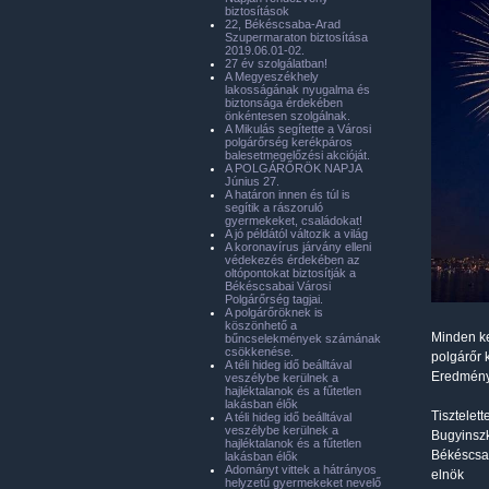
biztosítások
22, Békéscsaba-Arad
Szupermaraton biztosítása
2019.06.01-02.
27 év szolgálatban!
A Megyeszékhely
lakosságának nyugalma és
biztonsága érdekében
önkéntesen szolgálnak.
A Mikulás segítette a Városi
polgárőrség kerékpáros
balesetmegelőzési akcióját.
A POLGÁRŐRÖK NAPJA
Június 27.
A határon innen és túl is
segítik a rászoruló
gyermekeket, családokat!
A jó példától változik a világ
A koronavírus járvány elleni
védekezés érdekében az
oltópontokat biztosítják a
Békéscsabai Városi
Polgárőrség tagjai.
A polgárőröknek is
köszönhető a
Minden k
bűncselekmények számának
csökkenése.
polgárőr 
A téli hideg idő beálltával
Eredménye
veszélybe kerülnek a
hajléktalanok és a fűtetlen
lakásban élők
Tisztelette
A téli hideg idő beálltával
veszélybe kerülnek a
Bugyinsz
hajléktalanok és a fűtetlen
Békéscsa
lakásban élők
Adományt vittek a hátrányos
elnök
helyzetű gyermekeket nevelő