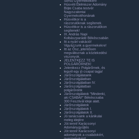
Sorsú Gyermekekért!
Húsvéti Élelmiszer Adomány
Böjte Csaba testvér
Nagyszalontai
Gyermekotthonának
Húsvétkor is a
rászorulóknak segítenek.
Húsvétkor is a rászorulókon
segítenek!
IX. András Napi
Kolbászparádé Békéscsabán
Itt a nyári vakáció!
Vigyázzunk a gyermekekre!
Itt az Ősz, jelentősen
megváltoznak a közlekedési
viszonyok.
JELENTKEZZ TE IS
POLGÁRŐRNEK!
Jelentkezz Polgárőrnek, és
legyél egy jó csapat tagja!
Járőrszolgálataink
Járőrszolgálatban
Járőrszolgálatban IV.
Járőrszolgálatban
polgárőreink
Járőrszolgálatok "Mindenki,
aki CSABAI!" Békéscsaba
300 Fesztivál ideje alatt.
Járőrszolgálatok
Járőrszolgálatok I.
Járőrszolgálatok II.
Jó tanácsaink a kánikulai
meleg idejére
Jót tenni! Karácsonyi
Adománygyűjtés
Jót tenni! Karácsonyi
adományok a családokért,
gyermekekért!