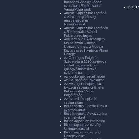
Budapesti Wesley János
óvodába a Békéscsabai
3308 
Városi Polgárőrök
András Napi Kolbászparádé
a Városi Polgárőrség
részvételével és
biztosításával.
András Napi Kolbászparádén
a Békéscsabai Városi
Polgárőrség tagjai.
Augusztus 20. Államalapító
Szent István Ünnepe,
Nemzeti Ünnep, a Magyar
Köztársaság Hivatalos Állami
Ünnepe.
Az Országos Polgárőr
Szövetség a 2018-as évet a
család, a gyermek- és
ifjúságvédelem évévé
nyilvánította.
Az időskorúak védelmében
Az Év Polgárőr Egyesülete
Az Év végi Ünnepek alatt,
fokozott szolgálatot lát el a
Békéscsabai Városi
Polgárőrség
Az év utolsó napján is
szolgálatban
Becsengettek! Vigyázzunk a
gyermekekre!
Becsöngettek! Vigyázzunk a
gyermekekre!
Biztonságban az interneten
Biztonságban az év végi
Ünnepek alatt is!
Biztonságban az év végi
Ünnepek alatt!