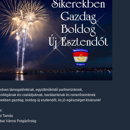
edves támogatónknak, együttműködő partnerünknek,
kollégának és családjuknak, barátainknak és ismerőseinknek.
kben gazdag, boldog új esztendőt, és jó egészséget kívánunk!
l:
ki Tamás
bai Városi Polgárőrség