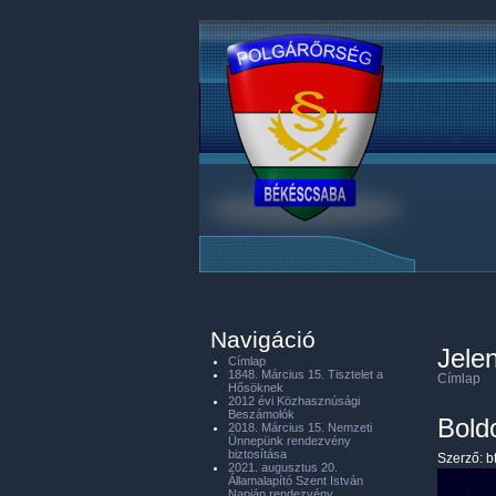
Navigáció
Jelen
Címlap
1848. Március 15. Tisztelet a
Címlap
Hősöknek
2012 évi Közhasznúsági
Beszámolók
Bold
2018. Március 15. Nemzeti
Ünnepünk rendezvény
biztosítása
Szerző:
b
2021. augusztus 20.
Államalapító Szent István
Napján rendezvény