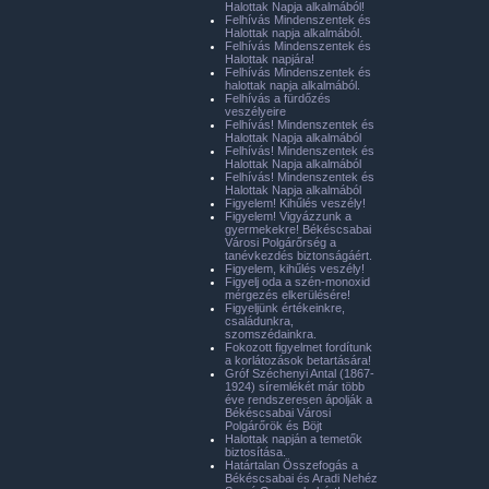
Halottak Napja alkalmából!
Felhívás Mindenszentek és
Halottak napja alkalmából.
Felhívás Mindenszentek és
Halottak napjára!
Felhívás Mindenszentek és
halottak napja alkalmából.
Felhívás a fürdőzés
veszélyeire
Felhívás! Mindenszentek és
Halottak Napja alkalmából
Felhívás! Mindenszentek és
Halottak Napja alkalmából
Felhívás! Mindenszentek és
Halottak Napja alkalmából
Figyelem! Kihűlés veszély!
Figyelem! Vigyázzunk a
gyermekekre! Békéscsabai
Városi Polgárőrség a
tanévkezdés biztonságáért.
Figyelem, kihűlés veszély!
Figyelj oda a szén-monoxid
mérgezés elkerülésére!
Figyeljünk értékeinkre,
családunkra,
szomszédainkra.
Fokozott figyelmet fordítunk
a korlátozások betartására!
Gróf Széchenyi Antal (1867-
1924) síremlékét már több
éve rendszeresen ápolják a
Békéscsabai Városi
Polgárőrök és Böjt
Halottak napján a temetők
biztosítása.
Határtalan Összefogás a
Békéscsabai és Aradi Nehéz