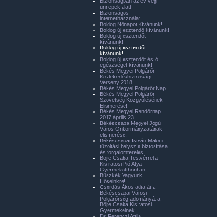
Biztonságban az év végi
ünnepek alatt
Biztonságos
internethasználat
Boldog Nőnapot Kívánunk!
Boldog új esztendő kívánunk!
Boldog új esztendőt
kívánunk!
Boldog új esztendőt
kívánunk!
Boldog új esztendőt és jó
egészséget kívánunk!
Békés Megyei Polgárőr
Közlekedésbiztonsági
Verseny 2018.
Békés Megyei Polgárőr Nap
Békés Megyei Polgárőr
Szövetség Közgyűlésének
Elismerése!
Békés Megyei Rendőrnap
2017.április 23.
Békéscsaba Megyei Jogú
Város Önkormányzatának
elismerése.
Békéscsabai István Malom
tűzoltási helyszín biztosítása
és forgalomterelés.
Böjte Csaba Testvérrel a
Kisíratosi Pió Atya
Gyermekotthonban
Büszkék Vagyunk
Hőseinkre!
Csordás Ákos adta át a
Békéscsabai Városi
Polgárőrség adományát a
Böjte Csaba Kisíratosi
Gyermekeinek.
Dr. Ferenczi Attila