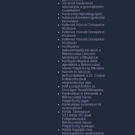
Jót tenni! Karácsonyi
adományok a gyermekekért,
családokért!
Karácsonyi Ajándékgyűjtés!
Katasztrófavédelmi gyakorlat
biztosítása
Kellemes Húsvéti Ünnepeket
Kívánunk
Kellemes Húsvéti Ünnepeket
Kívánunk
Kellemes Húsvéti Ünnepeket
Kívánunk!
Kerékpáros
balesetmegelőzési akció a
Békéscsabai Lencsési
lakótelepen a Mikulással.
Kerékpárvillogókat adott
ajándékba a Békéscsabai
Városi Polgárőrség Mikulása.
Kiemelt és fokozott
járőrszolgálatok a 21. Csabai
Kolbászfesztivál
megrendezése alatt.
Kiáll a polgárőrökért az
Országos Rendőrfőkapitány.
Kánikulában is kitartanak a
Békéscsabai Városi
Polgárőrség tagjai.
Kánikulában türelmesen és
óvatosabban!
Kérjük Támogassa
SZJ.Adója 1%-ának
Felajánlásával a
Békéscsabai Városi
Polgárőrség munkáját.
Kérjük fogadják meg
bűnmegelőzési tanácsainkat