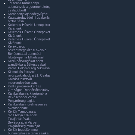
Jót tenni! Karácsonyi
adományok a gyermekekért,
családokért!
Karácsonyi Ajándékgyűjtés!
Katasztrófavédelmi gyakorlat
biztosítása
Kellemes Húsvéti Ünnepeket
Kívánunk
Kellemes Húsvéti Ünnepeket
Kívánunk
Kellemes Húsvéti Ünnepeket
Kívánunk!
Kerékpáros
balesetmegelőzési akció a
Békéscsabai Lencsési
lakótelepen a Mikulással.
Kerékpárvillogókat adott
ajándékba a Békéscsabai
Városi Polgárőrség Mikulása.
Kiemelt és fokozott
járőrszolgálatok a 21. Csabai
Kolbászfesztivál
megrendezése alatt.
Kiáll a polgárőrökért az
Országos Rendőrfőkapitány.
Kánikulában is kitartanak a
Békéscsabai Városi
Polgárőrség tagjai.
Kánikulában türelmesen és
óvatosabban!
Kérjük Támogassa
SZJ.Adója 1%-ának
Felajánlásával a
Békéscsabai Városi
Polgárőrség munkáját.
Kérjük fogadják meg
bűnmegelőzési tanácsainkat