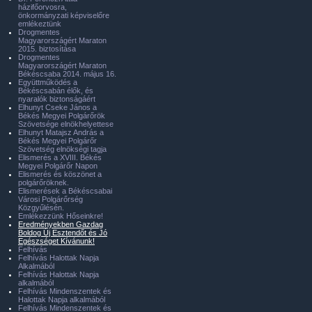
házifőorvosra,
önkormányzati képviselőre
emlékeztünk
Drogmentes
Magyarországért Maraton
2015. biztosítása
Drogmentes
Magyarországért Maraton
Békéscsaba 2014. május 16.
Együttműködés a
Békéscsabán élők, és
nyaralók biztonságáért
Elhunyt Cseke János a
Békés Megyei Polgárőrök
Szövetsége elnökhelyettese
Elhunyt Matajsz András a
Békés Megyei Polgárőr
Szövetség elnökségi tagja
Elismerés a XVIII. Békés
Megyei Polgárőr Napon
Elismerés és köszönet a
polgárőröknek.
Elismerések a Békéscsabai
Városi Polgárőrség
Közgyűlésén.
Emlékezzünk Hőseinkre!
Eredményekben Gazdag
Boldog Új Esztendőt és Jó
Egészséget Kívánunk!
Felhívás
Felhívás Halottak Napja
Alkalmából
Felhívás Halottak Napja
alkalmából
Felhívás Mindenszentek és
Halottak Napja alkalmából
Felhívás Mindenszentek és