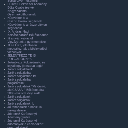
Sorsú Gyermekekért!
Húsvéti Élelmiszer Adomány
Böjte Csaba testvér
Nagyszalontai
Gyermekotthonának
Húsvétkor is a
rászorulóknak segítenek.
Húsvétkor is a rászorulókon
segítenek!
IX. András Napi
Kolbászparádé Békéscsabán
Itt a nyári vakáció!
Vigyázzunk a gyermekekre!
Itt az Ősz, jelentősen
megváltoznak a közlekedési
viszonyok.
JELENTKEZZ TE IS
POLGÁRŐRNEK!
Jelentkezz Polgárőrnek, és
legyél egy jó csapat tagja!
Járőrszolgálataink
Járőrszolgálatban
Járőrszolgálatban IV.
Járőrszolgálatban
polgárőreink
Járőrszolgálatok "Mindenki,
aki CSABAI!" Békéscsaba
300 Fesztivál ideje alatt.
Járőrszolgálatok
Járőrszolgálatok I.
Járőrszolgálatok II.
Jó tanácsaink a kánikulai
meleg idejére
Jót tenni! Karácsonyi
Adománygyűjtés
Jót tenni! Karácsonyi
adományok a családokért,
gyermekekért!