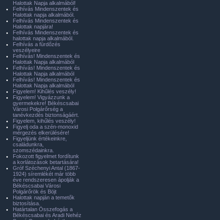
Halottak Napja alkalmából!
Felhívás Mindenszentek és
Halottak napja alkalmából.
Felhívás Mindenszentek és
Halottak napjára!
Felhívás Mindenszentek és
halottak napja alkalmából.
Felhívás a fürdőzés
veszélyeire
Felhívás! Mindenszentek és
Halottak Napja alkalmából
Felhívás! Mindenszentek és
Halottak Napja alkalmából
Felhívás! Mindenszentek és
Halottak Napja alkalmából
Figyelem! Kihűlés veszély!
Figyelem! Vigyázzunk a
gyermekekre! Békéscsabai
Városi Polgárőrség a
tanévkezdés biztonságáért.
Figyelem, kihűlés veszély!
Figyelj oda a szén-monoxid
mérgezés elkerülésére!
Figyeljünk értékeinkre,
családunkra,
szomszédainkra.
Fokozott figyelmet fordítunk
a korlátozások betartására!
Gróf Széchenyi Antal (1867-
1924) síremlékét már több
éve rendszeresen ápolják a
Békéscsabai Városi
Polgárőrök és Böjt
Halottak napján a temetők
biztosítása.
Határtalan Összefogás a
Békéscsabai és Aradi Nehéz