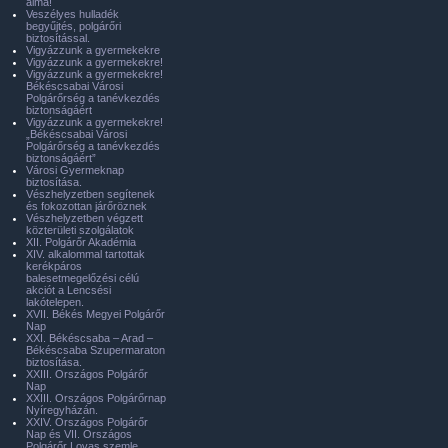
álma!
Veszélyes hulladék
begyűjtés, polgárőri
biztosítással.
Vigyázzunk a gyermekekre
Vigyázzunk a gyermekekre!
Vigyázzunk a gyermekekre!
Békéscsabai Városi
Polgárőrség a tanévkezdés
biztonságáért
Vigyázzunk a gyermekekre!
„Békéscsabai Városi
Polgárőrség a tanévkezdés
biztonságáért”
Városi Gyermeknap
biztosítása.
Vészhelyzetben segítenek
és fokozottan járőröznek
Vészhelyzetben végzett
közterületi szolgálatok
XII. Polgárőr Akadémia
XIV. alkalommal tartottak
kerékpáros
balesetmegelőzési célú
akciót a Lencsési
lakótelepen.
XVII. Békés Megyei Polgárőr
Nap
XXI. Békéscsaba – Arad –
Békéscsaba Szupermaraton
biztosítása.
XXIII. Országos Polgárőr
Nap
XXIII. Országos Polgárőrnap
Nyíregyházán.
XXIV. Országos Polgárőr
Nap és VII. Országos
Polgárőr Lovas szemle