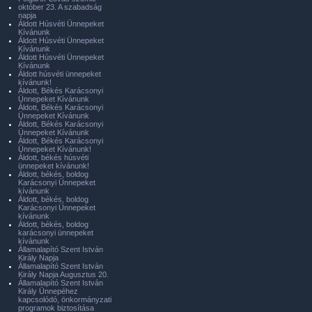
október 23. A szabadság
napja
Áldott Húsvéti Ünnepeket
Kívánunk
Áldott Húsvéti Ünnepeket
Kívánunk
Áldott Húsvéti Ünnepeket
Kívánunk
Áldott húsvéti ünnepeket
kívánunk!
Áldott, Békés Karácsonyi
Ünnepeket Kívánunk
Áldott, Békés Karácsonyi
Ünnepeket Kívánunk
Áldott, Békés Karácsonyi
Ünnepeket Kívánunk
Áldott, Békés Karácsonyi
Ünnepeket Kívánunk!
Áldott, békés húsvéti
ünnepeket kívánunk!
Áldott, békés, boldog
Karácsonyi Ünnepeket
kívánunk
Áldott, békés, boldog
Karácsonyi Ünnepeket
kívánunk
Áldott, békés, boldog
karácsonyi ünnepeket
kívánunk
Államalapító Szent István
Király Napja
Államalapító Szent István
Király Napja Augusztus 20.
Államalapító Szent István
Király Ünnepéhez
kapcsolódó, önkormányzati
programok biztosítása