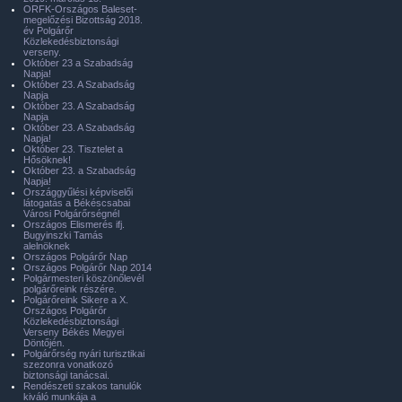
ORFK-Országos Baleset-
megelőzési Bizottság 2018.
év Polgárőr
Közlekedésbiztonsági
verseny.
Október 23 a Szabadság
Napja!
Október 23. A Szabadság
Napja
Október 23. A Szabadság
Napja
Október 23. A Szabadság
Napja!
Október 23. Tisztelet a
Hősöknek!
Október 23. a Szabadság
Napja!
Országgyűlési képviselői
látogatás a Békéscsabai
Városi Polgárőrségnél
Országos Elismerés ifj.
Bugyinszki Tamás
alelnöknek
Országos Polgárőr Nap
Országos Polgárőr Nap 2014
Polgármesteri köszönőlevél
polgárőreink részére.
Polgárőreink Sikere a X.
Országos Polgárőr
Közlekedésbiztonsági
Verseny Békés Megyei
Döntőjén.
Polgárőrség nyári turisztikai
szezonra vonatkozó
biztonsági tanácsai.
Rendészeti szakos tanulók
kiváló munkája a