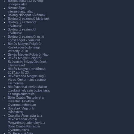
Biztonságban az év végi
ünnepek alatt
Biztonságos
internethasználat
Boldog Nőnapot Kívánunk!
Boldog új esztendő kívánunk!
Boldog új esztendőt
kívánunk!
Boldog új esztendőt
kívánunk!
Boldog új esztendőt és jó
egészséget kívánunk!
Békés Megyei Polgárőr
Közlekedésbiztonsági
Verseny 2018.
Békés Megyei Polgárőr Nap
Békés Megyei Polgárőr
Szövetség Közgyűlésének
Elismerése!
Békés Megyei Rendőrnap
2017.április 23.
Békéscsaba Megyei Jogú
Város Önkormányzatának
elismerése.
Békéscsabai István Malom
tűzoltási helyszín biztosítása
és forgalomterelés.
Böjte Csaba Testvérrel a
Kisíratosi Pió Atya
Gyermekotthonban
Büszkék Vagyunk
Hőseinkre!
Csordás Ákos adta át a
Békéscsabai Városi
Polgárőrség adományát a
Böjte Csaba Kisíratosi
Gyermekeinek.
Dr. Ferenczi Attila