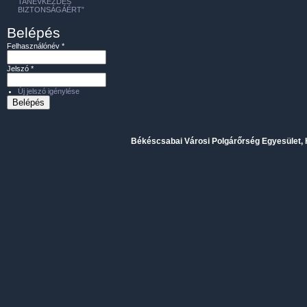
TANÉVKEZDÉS
BIZTONSÁGÁÉRT”
Belépés
Felhasználónév
*
Jelszó
*
Új jelszó igénylése
Békéscsabai Városi Polgárőrség Egyesület, H