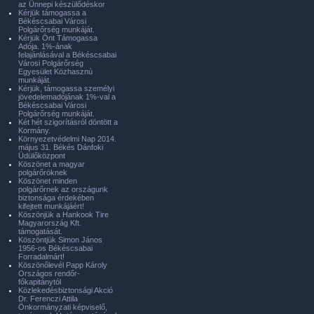
az Ünnepi készülődéskor
Kérjük támogassa a
Békéscsabai Városi
Polgárőrség munkáját.
Kérjük Önt Támogassa
Adója. 1%-ának
felajánlásával a Békéscsabai
Városi Polgárőrség
Egyesület Közhasznú
munkáját.
Kérjük, támogassa személyi
jövedelemadójának 1%-val a
Békéscsabai Városi
Polgárőrség munkáját.
Két hét szigorításról döntött a
Kormány.
Környezetvédelmi Nap 2014.
május 31. Békés Dánfoki
Üdülőközpont
Köszönet a magyar
polgárőröknek
Köszönet minden
polgárőrnek az országunk
biztonsága érdekében
kifejtett munkájáért!
Köszönjük a Hankook Tire
Magyarország Kft.
támogatását.
Köszöntjük Simon János
1956-os Békéscsabai
Forradalmárt!
Köszönőlevél Papp Károly
Országos rendőr-
főkapitánytól
Közlekedésbiztonsági Akció
Dr. Ferenczi Attila
Önkormányzati képviselő,