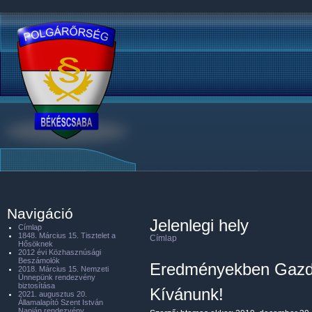
Navigáció
Jelenlegi hely
Címlap
1848. Március 15. Tisztelet a
Címlap
Hősöknek
2012 évi Közhasznúsági
Beszámolók
Eredményekben Gazda
2018. Március 15. Nemzeti
Ünnepünk rendezvény
biztosítása
Kívánunk!
2021. augusztus 20.
Államalapító Szent István
Napján rendezvény