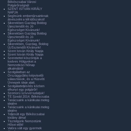
Békéscsabai Városi
Polgárőrségnél
SZENT ISTVÁN KIRÁLY
NAPJA
Segítsünk embertársainknak
átvészelni a téli időszakot!
Sikerekben Gazdag Boldog
Újesztendőt és Jó
Egészséget Kívánunk!
Sikerekben Gazdag Boldog
Újesztendőt és Jó
Egészséget Kívánunk!
Sikerekben, Gazdag, Boldog
Új Esztendőt Kívánunk!
Szent István Király Napja
Szent István Király Napja
Szeretettel köszöntjük a
kedves Hölgyeket a
Nemzetközi Nőnap
alkalmából!
Szolgálatban az
Országgyűlési képviselői
választások, és a Húsvéti
Ünnepek ideje alatt.
Szolgálatteljesítés közben
elhunyt egy polgárőr!
Szomorú szívvel tudatjuk!
TE Szedd 2014. Békéscsaba
Tanácsaink a kánikulai meleg
idejére
Tanácsaink a kánikulai meleg
idejére
Teljesült egy Békéscsabai
kislány álma!
Tisztelgünk Nemzetünk
Hősei előtt!
Valóra vált egy gyermek