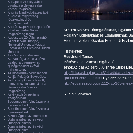
Budapesti Wesley János
óvodába a Békéscsabai
Városi Polgárőrök
András Napi Kolbászparádé
a Városi Polgárőrség
részvételével és
biztosításával.
András Napi Kolbászparádén
Minden Kedves Támogatónknak, Együttm?
a Békéscsabai Városi
Polgárőrség tagjai.
Polgár?r Kollégáknak és Családjuknak, B
Augusztus 20. Államalapító
Eredményekben Gazdag Boldog Új Esztend
Szent István Ünnepe,
Nemzeti Ünnep, a Magyar
Köztársaság Hivatalos Állami
Tisztelettel:
Ünnepe.
Az Országos Polgárőr
Bugyinszki Tamás
Szövetség a 2018-as évet a
Békéscsabai Városi Polgár?rség
család, a gyermek- és
ifjúságvédelem évévé
elnök Adidas Adizero 8. 0 Three Stripe Life
nyilvánította.
http://ibispackaging.com314-adidas-adizero
Az időskorúak védelmében
Az Év Polgárőr Egyesülete
gold-met-core-blac.html
Ryz 365 Sneaker Ni
Az Év végi Ünnepek alatt,
http://ebyaressport.com/112-ryz-365-sneak
fokozott szolgálatot lát el a
Békéscsabai Városi
Polgárőrség
5739 olvasás
Az év utolsó napján is
szolgálatban
Becsengettek! Vigyázzunk a
gyermekekre!
Becsöngettek! Vigyázzunk a
gyermekekre!
Biztonságban az interneten
Biztonságban az év végi
Ünnepek alatt is!
Biztonságban az év végi
Ünnepek alatt!