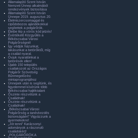
Államalapító Szent István
Nemzeti Ünnep alkalmából
rendezvények biztosítása
Államalapító Szent István
Ünnepe 2019. augusztus 20.
Élelmiszercsomaggal és
cipődobozos ajándékokkal
segítettek a polgárőrök.
Életbe lép a vörös kód jelzés!
Évértékelő Közgyűlés a
Békéscsabai Városi
Polgárőrségnél
Így védjük házunkat,
lakásunkat a betörőktől, míg
a család nyaral.
Óvjuk nyaralóinkat a
betörések ellen!
Újabb 150 település
csatlakozott az Országos
Polgárőr Szövetség
Bűnmegelőzési
mintaprogramjához
Ünnepek után is segítünk, és
figyelemmel kísérünk több
Békéscsabai hajléktalant
Őszinte részvétünk a
Családnak!
Őszinte részvétünk a
Családnak!
„Békéscsabai Városi
Polgárőrség a tanévkezdés
biztonságáért” Vigyázzunk a
gyermekekre!
„Jót tenni” Karácsonyi
adományok a rászoruló
családokért!
„POLGÁRŐRÖK A