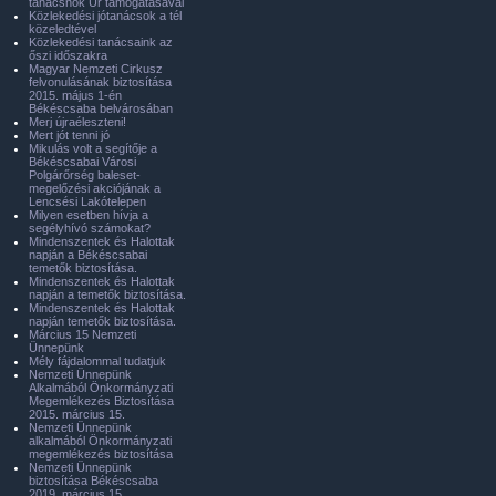
tanácsnok Úr támogatásával
Közlekedési jótanácsok a tél
közeledtével
Közlekedési tanácsaink az
őszi időszakra
Magyar Nemzeti Cirkusz
felvonulásának biztosítása
2015. május 1-én
Békéscsaba belvárosában
Merj újraéleszteni!
Mert jót tenni jó
Mikulás volt a segítője a
Békéscsabai Városi
Polgárőrség baleset-
megelőzési akciójának a
Lencsési Lakótelepen
Milyen esetben hívja a
segélyhívó számokat?
Mindenszentek és Halottak
napján a Békéscsabai
temetők biztosítása.
Mindenszentek és Halottak
napján a temetők biztosítása.
Mindenszentek és Halottak
napján temetők biztosítása.
Március 15 Nemzeti
Ünnepünk
Mély fájdalommal tudatjuk
Nemzeti Ünnepünk
Alkalmából Önkormányzati
Megemlékezés Biztosítása
2015. március 15.
Nemzeti Ünnepünk
alkalmából Önkormányzati
megemlékezés biztosítása
Nemzeti Ünnepünk
biztosítása Békéscsaba
2019. március 15.