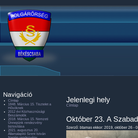
Navigáció
Jelenlegi hely
Címlap
1848. Március 15. Tisztelet a
Címlap
Hősöknek
2012 évi Közhasznúsági
Beszámolók
Október 23. A Szaba
2018. Március 15. Nemzeti
Ünnepünk rendezvény
biztosítása
Szerző:
btamas
ekkor: 2019, október 26 - 
2021. augusztus 20.
Államalapító Szent István
Napján rendezvény