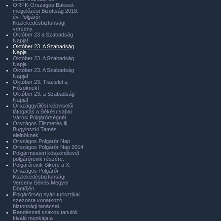
ORFK-Országos Baleset-
megelőzési Bizottság 2018.
év Polgárőr
Közlekedésbiztonsági
verseny.
Október 23 a Szabadság
Napja!
Október 23. A Szabadság
Napja
Október 23. A Szabadság
Napja
Október 23. A Szabadság
Napja!
Október 23. Tisztelet a
Hősöknek!
Október 23. a Szabadság
Napja!
Országgyűlési képviselői
látogatás a Békéscsabai
Városi Polgárőrségnél
Országos Elismerés ifj.
Bugyinszki Tamás
alelnöknek
Országos Polgárőr Nap
Országos Polgárőr Nap 2014
Polgármesteri köszönőlevél
polgárőreink részére.
Polgárőreink Sikere a X.
Országos Polgárőr
Közlekedésbiztonsági
Verseny Békés Megyei
Döntőjén.
Polgárőrség nyári turisztikai
szezonra vonatkozó
biztonsági tanácsai.
Rendészeti szakos tanulók
kiváló munkája a