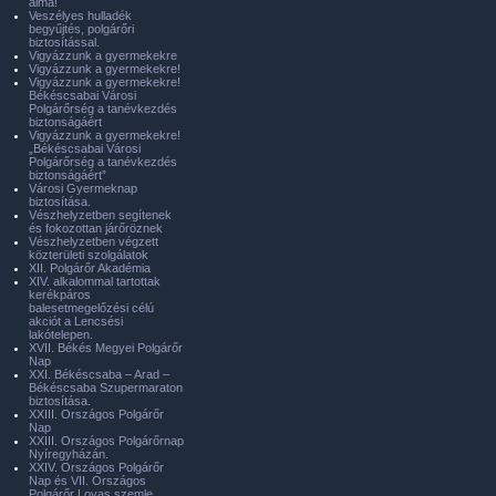
álma!
Veszélyes hulladék
begyűjtés, polgárőri
biztosítással.
Vigyázzunk a gyermekekre
Vigyázzunk a gyermekekre!
Vigyázzunk a gyermekekre!
Békéscsabai Városi
Polgárőrség a tanévkezdés
biztonságáért
Vigyázzunk a gyermekekre!
„Békéscsabai Városi
Polgárőrség a tanévkezdés
biztonságáért”
Városi Gyermeknap
biztosítása.
Vészhelyzetben segítenek
és fokozottan járőröznek
Vészhelyzetben végzett
közterületi szolgálatok
XII. Polgárőr Akadémia
XIV. alkalommal tartottak
kerékpáros
balesetmegelőzési célú
akciót a Lencsési
lakótelepen.
XVII. Békés Megyei Polgárőr
Nap
XXI. Békéscsaba – Arad –
Békéscsaba Szupermaraton
biztosítása.
XXIII. Országos Polgárőr
Nap
XXIII. Országos Polgárőrnap
Nyíregyházán.
XXIV. Országos Polgárőr
Nap és VII. Országos
Polgárőr Lovas szemle