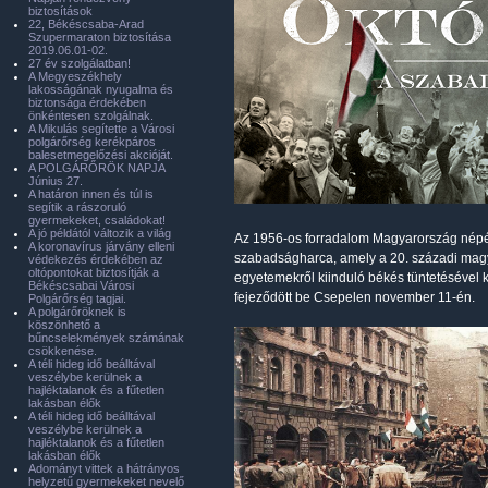
biztosítások
22, Békéscsaba-Arad
Szupermaraton biztosítása
2019.06.01-02.
27 év szolgálatban!
A Megyeszékhely
lakosságának nyugalma és
biztonsága érdekében
önkéntesen szolgálnak.
A Mikulás segítette a Városi
polgárőrség kerékpáros
balesetmegelőzési akcióját.
A POLGÁRŐRÖK NAPJA
Június 27.
A határon innen és túl is
segítik a rászoruló
gyermekeket, családokat!
A jó példától változik a világ
Az 1956-os forradalom Magyarország népének
A koronavírus járvány elleni
szabadságharca, amely a 20. századi magy
védekezés érdekében az
oltópontokat biztosítják a
egyetemekről kiinduló békés tün­te­té­sével
Békéscsabai Városi
fejeződött be Csepelen november 11-én.
Polgárőrség tagjai.
A polgárőröknek is
köszönhető a
bűncselekmények számának
csökkenése.
A téli hideg idő beálltával
veszélybe kerülnek a
hajléktalanok és a fűtetlen
lakásban élők
A téli hideg idő beálltával
veszélybe kerülnek a
hajléktalanok és a fűtetlen
lakásban élők
Adományt vittek a hátrányos
helyzetű gyermekeket nevelő