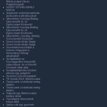
Békéscsabai Városi
Polgárőrségnél
SZENT ISTVÁN KIRÁLY
NAPJA
Segítsünk embertársainknak
átvészelni a téli időszakot!
Sikerekben Gazdag Boldog
Újesztendőt és Jó
Egészséget Kívánunk!
Sikerekben Gazdag Boldog
Újesztendőt és Jó
Egészséget Kívánunk!
Sikerekben, Gazdag, Boldog
Új Esztendőt Kívánunk!
Szent István Király Napja
Szent István Király Napja
Szeretettel köszöntjük a
kedves Hölgyeket a
Nemzetközi Nőnap
alkalmából!
Szolgálatban az
Országgyűlési képviselői
választások, és a Húsvéti
Ünnepek ideje alatt.
Szolgálatteljesítés közben
elhunyt egy polgárőr!
Szomorú szívvel tudatjuk!
TE Szedd 2014. Békéscsaba
Tanácsaink a kánikulai meleg
idejére
Tanácsaink a kánikulai meleg
idejére
Teljesült egy Békéscsabai
kislány álma!
Tisztelgünk Nemzetünk
Hősei előtt!
Valóra vált egy gyermek