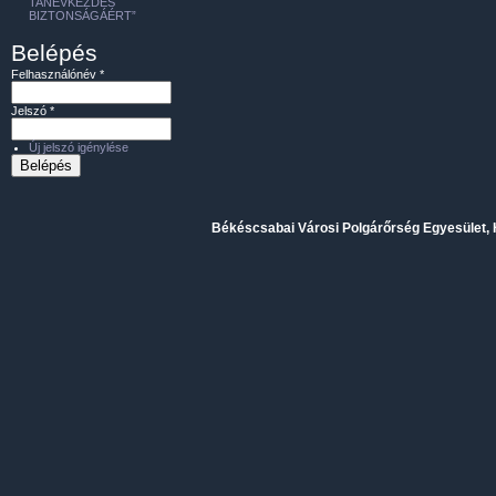
TANÉVKEZDÉS
BIZTONSÁGÁÉRT”
Belépés
Felhasználónév
*
Jelszó
*
Új jelszó igénylése
Békéscsabai Városi Polgárőrség Egyesület, H