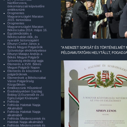
házifőorvosra,
önkormányzati képviselőre
emlékeztünk
Drogmentes
Magyarországért Maraton
2015. biztosítása
Drogmentes
Magyarországért Maraton
Békéscsaba 2014. május 16.
Együttműködés a
Békéscsabán élők, és
nyaralók biztonságáért
Elhunyt Cseke János a
Békés Megyei Polgárőrök
"A NEMZET SORSÁT ÉS TÖRTÉNELMÉT
Szövetsége elnökhelyettese
PÉLDAMUTATÓAN HELYTÁLLT, FOGADJA
Elhunyt Matajsz András a
Békés Megyei Polgárőr
Szövetség elnökségi tagja
Elismerés a XVIII. Békés
Megyei Polgárőr Napon
Elismerés és köszönet a
polgárőröknek.
Elismerések a Békéscsabai
Városi Polgárőrség
Közgyűlésén.
Emlékezzünk Hőseinkre!
Eredményekben Gazdag
Boldog Új Esztendőt és Jó
Egészséget Kívánunk!
Felhívás
Felhívás Halottak Napja
Alkalmából
Felhívás Halottak Napja
alkalmából
Felhívás Mindenszentek és
Halottak Napja alkalmából
Felhívás Mindenszentek és