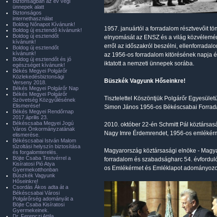
Biztonságban az év végi
ünnepek alatt
Biztonságos
internethasználat
Boldog Nőnapot Kívánunk!
1957. januártól a forradalom résztvevőit t
Boldog új esztendő kívánunk!
Boldog új esztendőt
elnyomását az ENSZ és a világ közvélemény
kívánunk!
erről az időszakról beszélni, ellenforrada
Boldog új esztendőt
kívánunk!
az 1956-os forradalom kitörésének napja é
Boldog új esztendőt és jó
iktatott a nemzeti ünnepek sorába.
egészséget kívánunk!
Békés Megyei Polgárőr
Közlekedésbiztonsági
Büszkék Vagyunk Hőseinkre!
Verseny 2018.
Békés Megyei Polgárőr Nap
Békés Megyei Polgárőr
Tisztelettel Köszöntjük Polgárőr Egyesület
Szövetség Közgyűlésének
Elismerése!
Simon János 1956-os Békéscsabai Forrada
Békés Megyei Rendőrnap
2017.április 23.
Békéscsaba Megyei Jogú
2010. október 22-én Schmitt Pál köztársas
Város Önkormányzatának
Nagy Imre Érdemrendet, 1956-os emlékérme
elismerése.
Békéscsabai István Malom
tűzoltási helyszín biztosítása
Magyarország köztársasági elnöke - Magya
és forgalomterelés.
Böjte Csaba Testvérrel a
forradalom és szabadságharc 54. évfordul
Kisíratosi Pió Atya
os Emlékérmet és Emléklapot adományozott. 
Gyermekotthonban
Büszkék Vagyunk
Hőseinkre!
Csordás Ákos adta át a
Békéscsabai Városi
Polgárőrség adományát a
Böjte Csaba Kisíratosi
Gyermekeinek.
Dr. Ferenczi Attila