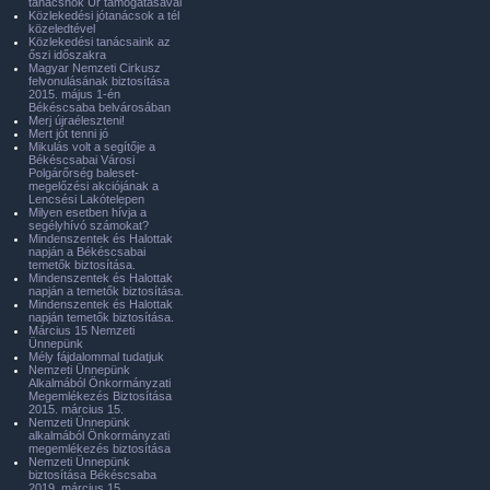
tanácsnok Úr támogatásával
Közlekedési jótanácsok a tél
közeledtével
Közlekedési tanácsaink az
őszi időszakra
Magyar Nemzeti Cirkusz
felvonulásának biztosítása
2015. május 1-én
Békéscsaba belvárosában
Merj újraéleszteni!
Mert jót tenni jó
Mikulás volt a segítője a
Békéscsabai Városi
Polgárőrség baleset-
megelőzési akciójának a
Lencsési Lakótelepen
Milyen esetben hívja a
segélyhívó számokat?
Mindenszentek és Halottak
napján a Békéscsabai
temetők biztosítása.
Mindenszentek és Halottak
napján a temetők biztosítása.
Mindenszentek és Halottak
napján temetők biztosítása.
Március 15 Nemzeti
Ünnepünk
Mély fájdalommal tudatjuk
Nemzeti Ünnepünk
Alkalmából Önkormányzati
Megemlékezés Biztosítása
2015. március 15.
Nemzeti Ünnepünk
alkalmából Önkormányzati
megemlékezés biztosítása
Nemzeti Ünnepünk
biztosítása Békéscsaba
2019. március 15.