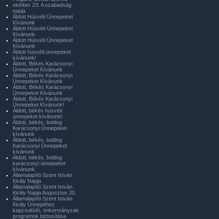
október 23. A szabadság
napja
Áldott Húsvéti Ünnepeket
Kívánunk
Áldott Húsvéti Ünnepeket
Kívánunk
Áldott Húsvéti Ünnepeket
Kívánunk
Áldott húsvéti ünnepeket
kívánunk!
Áldott, Békés Karácsonyi
Ünnepeket Kívánunk
Áldott, Békés Karácsonyi
Ünnepeket Kívánunk
Áldott, Békés Karácsonyi
Ünnepeket Kívánunk
Áldott, Békés Karácsonyi
Ünnepeket Kívánunk!
Áldott, békés húsvéti
ünnepeket kívánunk!
Áldott, békés, boldog
Karácsonyi Ünnepeket
kívánunk
Áldott, békés, boldog
Karácsonyi Ünnepeket
kívánunk
Áldott, békés, boldog
karácsonyi ünnepeket
kívánunk
Államalapító Szent István
Király Napja
Államalapító Szent István
Király Napja Augusztus 20.
Államalapító Szent István
Király Ünnepéhez
kapcsolódó, önkormányzati
programok biztosítása