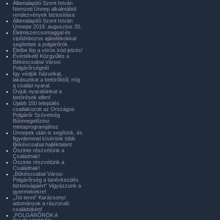
Államalapító Szent István
Nemzeti Ünnep alkalmából
rendezvények biztosítása
Államalapító Szent István
Ünnepe 2019. augusztus 20.
Élelmiszercsomaggal és
cipődobozos ajándékokkal
segítettek a polgárőrök.
Életbe lép a vörös kód jelzés!
Évértékelő Közgyűlés a
Békéscsabai Városi
Polgárőrségnél
Így védjük házunkat,
lakásunkat a betörőktől, míg
a család nyaral.
Óvjuk nyaralóinkat a
betörések ellen!
Újabb 150 település
csatlakozott az Országos
Polgárőr Szövetség
Bűnmegelőzési
mintaprogramjához
Ünnepek után is segítünk, és
figyelemmel kísérünk több
Békéscsabai hajléktalant
Őszinte részvétünk a
Családnak!
Őszinte részvétünk a
Családnak!
„Békéscsabai Városi
Polgárőrség a tanévkezdés
biztonságáért” Vigyázzunk a
gyermekekre!
„Jót tenni” Karácsonyi
adományok a rászoruló
családokért!
„POLGÁRŐRÖK A