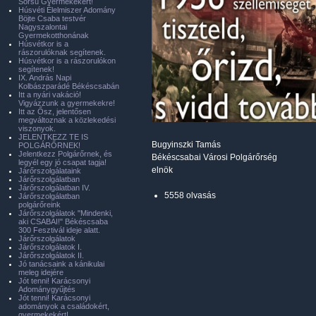
Sorsú Gyermekekért!
Húsvéti Élelmiszer Adomány
Böjte Csaba testvér
Nagyszalontai
Gyermekotthonának
Húsvétkor is a
rászorulóknak segítenek.
Húsvétkor is a rászorulókon
segítenek!
IX. András Napi
Kolbászparádé Békéscsabán
Itt a nyári vakáció!
Vigyázzunk a gyermekekre!
Itt az Ősz, jelentősen
megváltoznak a közlekedési
viszonyok.
JELENTKEZZ TE IS
Bugyinszki Tamás
POLGÁRŐRNEK!
Jelentkezz Polgárőrnek, és
Békéscsabai Városi Polgárőrség
legyél egy jó csapat tagja!
elnök
Járőrszolgálataink
Járőrszolgálatban
Járőrszolgálatban IV.
5558 olvasás
Járőrszolgálatban
polgárőreink
Járőrszolgálatok "Mindenki,
aki CSABAI!" Békéscsaba
300 Fesztivál ideje alatt.
Járőrszolgálatok
Járőrszolgálatok I.
Járőrszolgálatok II.
Jó tanácsaink a kánikulai
meleg idejére
Jót tenni! Karácsonyi
Adománygyűjtés
Jót tenni! Karácsonyi
adományok a családokért,
gyermekekért!