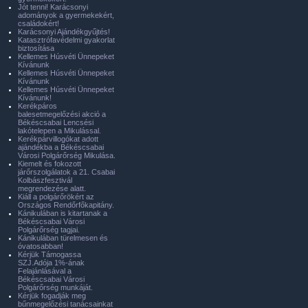
Jót tenni! Karácsonyi
adományok a gyermekekért,
családokért!
Karácsonyi Ajándékgyűjtés!
Katasztrófavédelmi gyakorlat
biztosítása
Kellemes Húsvéti Ünnepeket
Kívánunk
Kellemes Húsvéti Ünnepeket
Kívánunk
Kellemes Húsvéti Ünnepeket
Kívánunk!
Kerékpáros
balesetmegelőzési akció a
Békéscsabai Lencsési
lakótelepen a Mikulással.
Kerékpárvillogókat adott
ajándékba a Békéscsabai
Városi Polgárőrség Mikulása.
Kiemelt és fokozott
járőrszolgálatok a 21. Csabai
Kolbászfesztivál
megrendezése alatt.
Kiáll a polgárőrökért az
Országos Rendőrfőkapitány.
Kánikulában is kitartanak a
Békéscsabai Városi
Polgárőrség tagjai.
Kánikulában türelmesen és
óvatosabban!
Kérjük Támogassa
SZJ.Adója 1%-ának
Felajánlásával a
Békéscsabai Városi
Polgárőrség munkáját.
Kérjük fogadják meg
bűnmegelőzési tanácsainkat