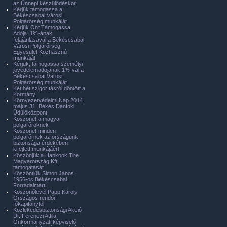
az Ünnepi készülődéskor
Kérjük támogassa a
Békéscsabai Városi
Polgárőrség munkáját.
Kérjük Önt Támogassa
Adója. 1%-ának
felajánlásával a Békéscsabai
Városi Polgárőrség
Egyesület Közhasznú
munkáját.
Kérjük, támogassa személyi
jövedelemadójának 1%-val a
Békéscsabai Városi
Polgárőrség munkáját.
Két hét szigorításról döntött a
Kormány.
Környezetvédelmi Nap 2014.
május 31. Békés Dánfoki
Üdülőközpont
Köszönet a magyar
polgárőröknek
Köszönet minden
polgárőrnek az országunk
biztonsága érdekében
kifejtett munkájáért!
Köszönjük a Hankook Tire
Magyarország Kft.
támogatását.
Köszöntjük Simon János
1956-os Békéscsabai
Forradalmárt!
Köszönőlevél Papp Károly
Országos rendőr-
főkapitánytól
Közlekedésbiztonsági Akció
Dr. Ferenczi Attila
Önkormányzati képviselő,