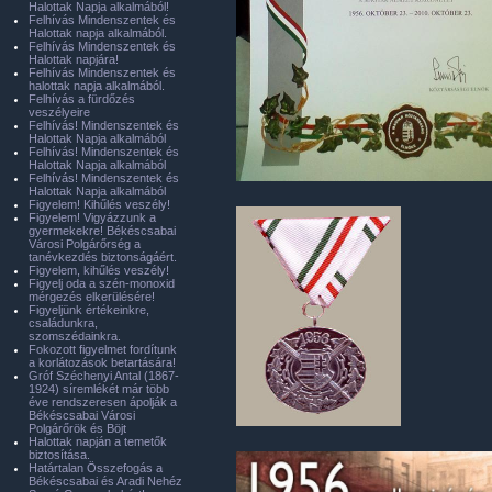
Halottak Napja alkalmából!
Felhívás Mindenszentek és
Halottak napja alkalmából.
Felhívás Mindenszentek és
Halottak napjára!
Felhívás Mindenszentek és
halottak napja alkalmából.
Felhívás a fürdőzés
veszélyeire
Felhívás! Mindenszentek és
Halottak Napja alkalmából
Felhívás! Mindenszentek és
Halottak Napja alkalmából
Felhívás! Mindenszentek és
Halottak Napja alkalmából
Figyelem! Kihűlés veszély!
Figyelem! Vigyázzunk a
gyermekekre! Békéscsabai
Városi Polgárőrség a
tanévkezdés biztonságáért.
Figyelem, kihűlés veszély!
Figyelj oda a szén-monoxid
mérgezés elkerülésére!
Figyeljünk értékeinkre,
családunkra,
szomszédainkra.
Fokozott figyelmet fordítunk
a korlátozások betartására!
Gróf Széchenyi Antal (1867-
1924) síremlékét már több
éve rendszeresen ápolják a
Békéscsabai Városi
Polgárőrök és Böjt
Halottak napján a temetők
biztosítása.
Határtalan Összefogás a
Békéscsabai és Aradi Nehéz