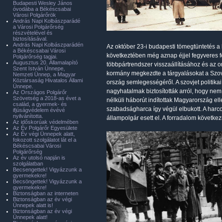
Budapesti Wesley János
óvodába a Békéscsabai
Városi Polgárőrök
András Napi Kolbászparádé
a Városi Polgárőrség
részvételével és
biztosításával.
András Napi Kolbászparádén
Az október 23-i budapesti tömegtüntetés a
a Békéscsabai Városi
következtében még aznap éjjel fegyveres f
Polgárőrség tagjai.
Augusztus 20. Államalapító
többpártrendszer visszaállításához és az
Szent István Ünnepe,
kormány megkezdte a tárgyalásokat a Szovje
Nemzeti Ünnep, a Magyar
Köztársaság Hivatalos Állami
ország semlegességéről. A szovjet politik
Ünnepe.
nagyhatalmak biztosították arról, hogy n
Az Országos Polgárőr
Szövetség a 2018-as évet a
nélküli háborút indítottak Magyarország el
család, a gyermek- és
szabadságharca így végül elbukott. A harcok
ifjúságvédelem évévé
nyilvánította.
állampolgár esett el. A forradalom követk
Az időskorúak védelmében
Az Év Polgárőr Egyesülete
Az Év végi Ünnepek alatt,
fokozott szolgálatot lát el a
Békéscsabai Városi
Polgárőrség
Az év utolsó napján is
szolgálatban
Becsengettek! Vigyázzunk a
gyermekekre!
Becsöngettek! Vigyázzunk a
gyermekekre!
Biztonságban az interneten
Biztonságban az év végi
Ünnepek alatt is!
Biztonságban az év végi
Ünnepek alatt!