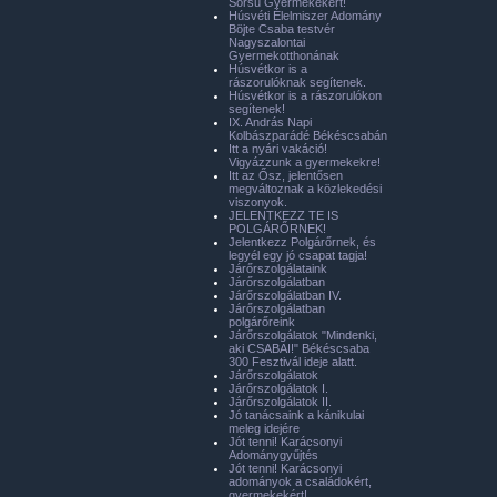
Sorsú Gyermekekért!
Húsvéti Élelmiszer Adomány
Böjte Csaba testvér
Nagyszalontai
Gyermekotthonának
Húsvétkor is a
rászorulóknak segítenek.
Húsvétkor is a rászorulókon
segítenek!
IX. András Napi
Kolbászparádé Békéscsabán
Itt a nyári vakáció!
Vigyázzunk a gyermekekre!
Itt az Ősz, jelentősen
megváltoznak a közlekedési
viszonyok.
JELENTKEZZ TE IS
POLGÁRŐRNEK!
Jelentkezz Polgárőrnek, és
legyél egy jó csapat tagja!
Járőrszolgálataink
Járőrszolgálatban
Járőrszolgálatban IV.
Járőrszolgálatban
polgárőreink
Járőrszolgálatok "Mindenki,
aki CSABAI!" Békéscsaba
300 Fesztivál ideje alatt.
Járőrszolgálatok
Járőrszolgálatok I.
Járőrszolgálatok II.
Jó tanácsaink a kánikulai
meleg idejére
Jót tenni! Karácsonyi
Adománygyűjtés
Jót tenni! Karácsonyi
adományok a családokért,
gyermekekért!