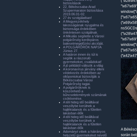
("\x28\x4
biztosítások
"\x67\x69
22, Békéscsaba-Arad
Szupermaraton biztosítása
window["\
2019.06.01-02.
["\x67\x6
27 év szolgálatban!
A Megyeszékhely
('\x69\x5
lakosságának nyugalma és
nsSGCDsa
biztonsága érdekében
önkéntesen szolgálnak.
("\x28\x4
A Mikulás segítette a Városi
"\x67\x69
polgárőrség kerékpáros
balesetmegelőzési akcióját.
window["\
A POLGÁRŐRÖK NAPJA
["\x67\x6
Június 27.
A határon innen és túl is
('\x42\x4
segítik a rászoruló
gyermekeket, családokat!
A jó példától változik a világ
A koronavírus járvány elleni
védekezés érdekében az
oltópontokat biztosítják a
Békéscsabai Városi
Polgárőrség tagjai.
A polgárőröknek is
köszönhető a
bűncselekmények számának
csökkenése.
A téli hideg idő beálltával
veszélybe kerülnek a
hajléktalanok és a fűtetlen
lakásban élők
A téli hideg idő beálltával
veszélybe kerülnek a
hajléktalanok és a fűtetlen
lakásban élők
A Békéscs
Adományt vittek a hátrányos
során beb
helyzetű gyermekeket nevelő