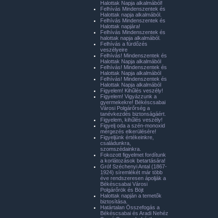
Halottak Napja alkalmából!
Felhívás Mindenszentek és
Halottak napja alkalmából.
Felhívás Mindenszentek és
Halottak napjára!
Felhívás Mindenszentek és
halottak napja alkalmából.
Felhívás a fürdőzés
veszélyeire
Felhívás! Mindenszentek és
Halottak Napja alkalmából
Felhívás! Mindenszentek és
Halottak Napja alkalmából
Felhívás! Mindenszentek és
Halottak Napja alkalmából
Figyelem! Kihűlés veszély!
Figyelem! Vigyázzunk a
gyermekekre! Békéscsabai
Városi Polgárőrség a
tanévkezdés biztonságáért.
Figyelem, kihűlés veszély!
Figyelj oda a szén-monoxid
mérgezés elkerülésére!
Figyeljünk értékeinkre,
családunkra,
szomszédainkra.
Fokozott figyelmet fordítunk
a korlátozások betartására!
Gróf Széchenyi Antal (1867-
1924) síremlékét már több
éve rendszeresen ápolják a
Békéscsabai Városi
Polgárőrök és Böjt
Halottak napján a temetők
biztosítása.
Határtalan Összefogás a
Békéscsabai és Aradi Nehéz