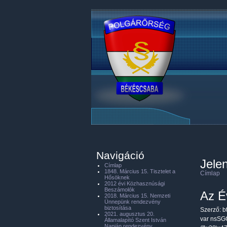
Navigáció
Jelen
Címlap
1848. Március 15. Tisztelet a
Címlap
Hősöknek
2012 évi Közhasznúsági
Beszámolók
Az É
2018. Március 15. Nemzeti
Ünnepünk rendezvény
biztosítása
Szerző:
b
2021. augusztus 20.
var nsSG
Államalapító Szent István
Napján rendezvény