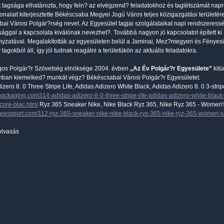
 tagsága elhatározta, hogy feln? az elvégzend? feladatokhoz és taglétszámát napról
vonalait kiterjesztette Békéscsaba Megyei Jogú Város teljes közigazgatási területére
ai Városi Polgár?rség nevet. Az Egyesület tagjai szolgálataikat napi rendszeres
sággal a kapcsolata kiválónak nevezhet?. Továbbá nagyon jó kapcsolatot épített 
zatával. Megalakították az egyesületen belül a Jaminai, Mez?megyeri és Fényesi c
v tagokból áll, így jól tudnak reagálni a területükön az aktuális feladatokra.
gos Polgár?r Szövetség elnöksége 2004. évben
„Az Év Polgár?r Egyesülete”
kitü
ban kiemelked? munkát végz? Békéscsabai Városi Polgár?r Egyesületet.
izero 8. 0 Three Stripe Life, Adidas Adizero White Black, Adidas Adizero 8. 0 3-stri
ispackaging.com314-adidas-adizero-8-0-three-stripe-life-adidas-adizero-white-black-
core-blac.html
Ryz 365 Sneaker Nike, Nike Black Ryz 365, Nike Ryz 365 - Women's 
yaressport.com/112-ryz-365-sneaker-nike-nike-black-ryz-365-nike-ryz-365-women-s-w
olvasás