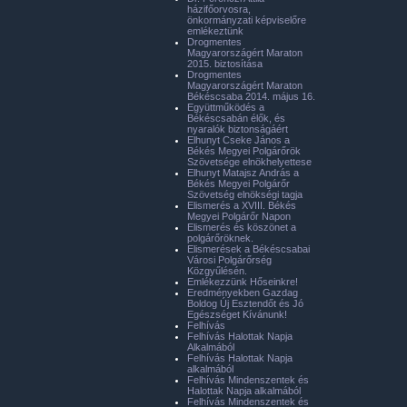
házifőorvosra,
önkormányzati képviselőre
emlékeztünk
Drogmentes
Magyarországért Maraton
2015. biztosítása
Drogmentes
Magyarországért Maraton
Békéscsaba 2014. május 16.
Együttműködés a
Békéscsabán élők, és
nyaralók biztonságáért
Elhunyt Cseke János a
Békés Megyei Polgárőrök
Szövetsége elnökhelyettese
Elhunyt Matajsz András a
Békés Megyei Polgárőr
Szövetség elnökségi tagja
Elismerés a XVIII. Békés
Megyei Polgárőr Napon
Elismerés és köszönet a
polgárőröknek.
Elismerések a Békéscsabai
Városi Polgárőrség
Közgyűlésén.
Emlékezzünk Hőseinkre!
Eredményekben Gazdag
Boldog Új Esztendőt és Jó
Egészséget Kívánunk!
Felhívás
Felhívás Halottak Napja
Alkalmából
Felhívás Halottak Napja
alkalmából
Felhívás Mindenszentek és
Halottak Napja alkalmából
Felhívás Mindenszentek és