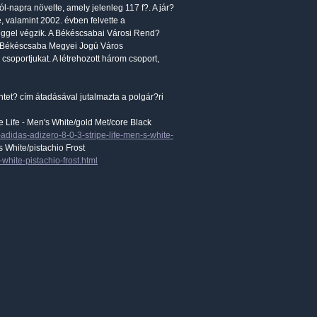
-napra növelte, amely jelenleg 117 f?. A jár?
, valamint 2002. évben felvette a
séggel végzik. A Békéscsabai Városi Rend?
ki Békéscsaba Megyei Jogú Város
soportjukat. A létrehozott három csoport,
ntet? cím átadásával jutalmazta a polgár?ri
pe Life - Men's White/gold Met/core Black
adidas-adizero-8-0-3-stripe-life-men-s-white-
White/pistachio Frost
hite-pistachio-frost.html