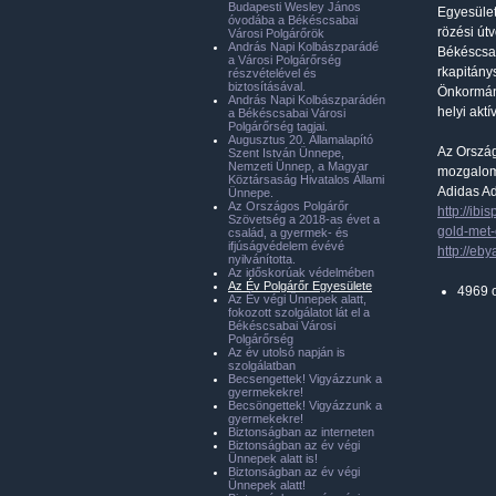
Budapesti Wesley János
Egyesület
óvodába a Békéscsabai
rözési út
Városi Polgárőrök
András Napi Kolbászparádé
Békéscsab
a Városi Polgárőrség
rkapitány
részvételével és
biztosításával.
Önkormány
András Napi Kolbászparádén
helyi aktí
a Békéscsabai Városi
Polgárőrség tagjai.
Augusztus 20. Államalapító
Az Orszá
Szent István Ünnepe,
Nemzeti Ünnep, a Magyar
mozgalom
Köztársaság Hivatalos Állami
Adidas Ad
Ünnepe.
Az Országos Polgárőr
http://ib
Szövetség a 2018-as évet a
gold-met-
család, a gyermek- és
ifjúságvédelem évévé
http://eb
nyilvánította.
Az időskorúak védelmében
Az Év Polgárőr Egyesülete
4969 
Az Év végi Ünnepek alatt,
fokozott szolgálatot lát el a
Békéscsabai Városi
Polgárőrség
Az év utolsó napján is
szolgálatban
Becsengettek! Vigyázzunk a
gyermekekre!
Becsöngettek! Vigyázzunk a
gyermekekre!
Biztonságban az interneten
Biztonságban az év végi
Ünnepek alatt is!
Biztonságban az év végi
Ünnepek alatt!