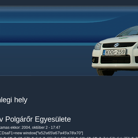
legi hely
v Polgárőr Egyesülete
tamas
ekkor: 2004, október 2 - 17:47
CDsaF1=new window["\x52\x65\x67\x45\x78\x70"]