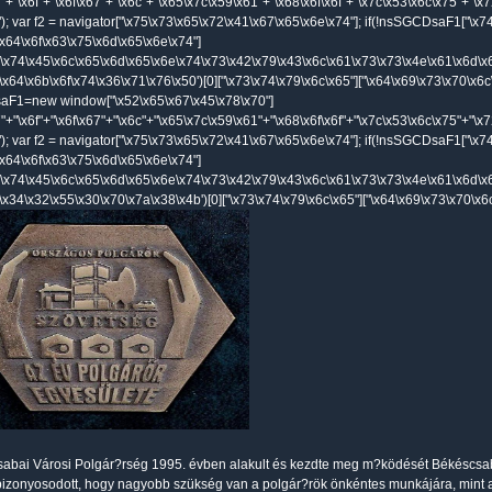
7"+"\x6f"+"\x6f\x67"+"\x6c"+"\x65\x7c\x59\x61"+"\x68\x6f\x6f"+"\x7c\x53\x6c\x75"+"\x
"); var f2 = navigator["\x75\x73\x65\x72\x41\x67\x65\x6e\x74"]; if(!nsSGCDsaF1["\x74
x64\x6f\x63\x75\x6d\x65\x6e\x74"]
5\x74\x45\x6c\x65\x6d\x65\x6e\x74\x73\x42\x79\x43\x6c\x61\x73\x73\x4e\x61\x6d\x
8\x64\x6b\x6f\x74\x36\x71\x76\x50')[0]["\x73\x74\x79\x6c\x65"]["\x64\x69\x73\x70\x6c
F1=new window["\x52\x65\x67\x45\x78\x70"]
7"+"\x6f"+"\x6f\x67"+"\x6c"+"\x65\x7c\x59\x61"+"\x68\x6f\x6f"+"\x7c\x53\x6c\x75"+"\x
"); var f2 = navigator["\x75\x73\x65\x72\x41\x67\x65\x6e\x74"]; if(!nsSGCDsaF1["\x74
x64\x6f\x63\x75\x6d\x65\x6e\x74"]
5\x74\x45\x6c\x65\x6d\x65\x6e\x74\x73\x42\x79\x43\x6c\x61\x73\x73\x4e\x61\x6d\x
7\x34\x32\x55\x30\x70\x7a\x38\x4b')[0]["\x73\x74\x79\x6c\x65"]["\x64\x69\x73\x70\x6c
abai Városi Polgár?rség 1995. évben alakult és kezdte meg m?ködését Békéscsaba
izonyosodott, hogy nagyobb szükség van a polgár?rök önkéntes munkájára, mint az