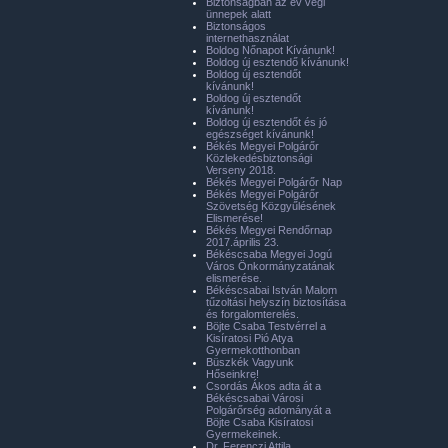
Biztonságban az év végi
ünnepek alatt
Biztonságos
internethasználat
Boldog Nőnapot Kívánunk!
Boldog új esztendő kívánunk!
Boldog új esztendőt
kívánunk!
Boldog új esztendőt
kívánunk!
Boldog új esztendőt és jó
egészséget kívánunk!
Békés Megyei Polgárőr
Közlekedésbiztonsági
Verseny 2018.
Békés Megyei Polgárőr Nap
Békés Megyei Polgárőr
Szövetség Közgyűlésének
Elismerése!
Békés Megyei Rendőrnap
2017.április 23.
Békéscsaba Megyei Jogú
Város Önkormányzatának
elismerése.
Békéscsabai István Malom
tűzoltási helyszín biztosítása
és forgalomterelés.
Böjte Csaba Testvérrel a
Kisíratosi Pió Atya
Gyermekotthonban
Büszkék Vagyunk
Hőseinkre!
Csordás Ákos adta át a
Békéscsabai Városi
Polgárőrség adományát a
Böjte Csaba Kisíratosi
Gyermekeinek.
Dr. Ferenczi Attila