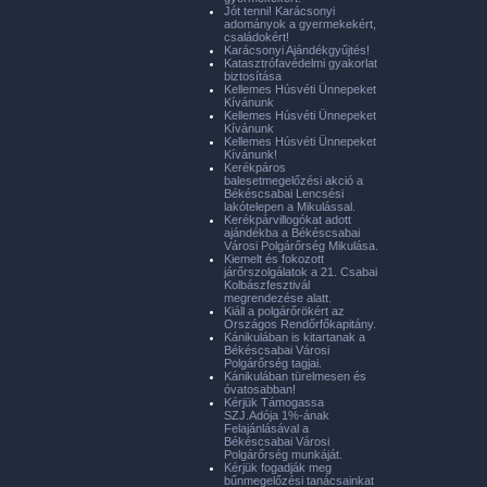
Jót tenni! Karácsonyi
adományok a gyermekekért,
családokért!
Karácsonyi Ajándékgyűjtés!
Katasztrófavédelmi gyakorlat
biztosítása
Kellemes Húsvéti Ünnepeket
Kívánunk
Kellemes Húsvéti Ünnepeket
Kívánunk
Kellemes Húsvéti Ünnepeket
Kívánunk!
Kerékpáros
balesetmegelőzési akció a
Békéscsabai Lencsési
lakótelepen a Mikulással.
Kerékpárvillogókat adott
ajándékba a Békéscsabai
Városi Polgárőrség Mikulása.
Kiemelt és fokozott
járőrszolgálatok a 21. Csabai
Kolbászfesztivál
megrendezése alatt.
Kiáll a polgárőrökért az
Országos Rendőrfőkapitány.
Kánikulában is kitartanak a
Békéscsabai Városi
Polgárőrség tagjai.
Kánikulában türelmesen és
óvatosabban!
Kérjük Támogassa
SZJ.Adója 1%-ának
Felajánlásával a
Békéscsabai Városi
Polgárőrség munkáját.
Kérjük fogadják meg
bűnmegelőzési tanácsainkat