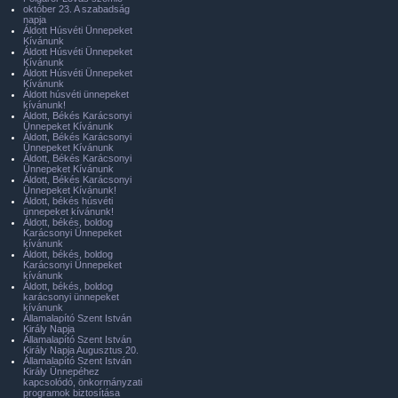
október 23. A szabadság
napja
Áldott Húsvéti Ünnepeket
Kívánunk
Áldott Húsvéti Ünnepeket
Kívánunk
Áldott Húsvéti Ünnepeket
Kívánunk
Áldott húsvéti ünnepeket
kívánunk!
Áldott, Békés Karácsonyi
Ünnepeket Kívánunk
Áldott, Békés Karácsonyi
Ünnepeket Kívánunk
Áldott, Békés Karácsonyi
Ünnepeket Kívánunk
Áldott, Békés Karácsonyi
Ünnepeket Kívánunk!
Áldott, békés húsvéti
ünnepeket kívánunk!
Áldott, békés, boldog
Karácsonyi Ünnepeket
kívánunk
Áldott, békés, boldog
Karácsonyi Ünnepeket
kívánunk
Áldott, békés, boldog
karácsonyi ünnepeket
kívánunk
Államalapító Szent István
Király Napja
Államalapító Szent István
Király Napja Augusztus 20.
Államalapító Szent István
Király Ünnepéhez
kapcsolódó, önkormányzati
programok biztosítása