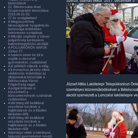
Szerző:
btamas
ekkor: 2017, december 5 -
biztosítások
22, Békéscsaba-Arad
Szupermaraton biztosítása
2019.06.01-02.
27 év szolgálatban!
A Megyeszékhely
lakosságának nyugalma és
biztonsága érdekében
önkéntesen szolgálnak.
A Mikulás segítette a Városi
polgárőrség kerékpáros
balesetmegelőzési akcióját.
A POLGÁRŐRÖK NAPJA
Június 27.
A határon innen és túl is
segítik a rászoruló
gyermekeket, családokat!
A jó példától változik a világ
A koronavírus járvány elleni
védekezés érdekében az
oltópontokat biztosítják a
Békéscsabai Városi
József Attila Lakótelepi Településrészi Ön
Polgárőrség tagjai.
A polgárőröknek is
személyes közreműködésével a Békéscsaba
köszönhető a
akciót szervezett a Lencsési lakótelepre vez
bűncselekmények számának
csökkenése.
A téli hideg idő beálltával
veszélybe kerülnek a
hajléktalanok és a fűtetlen
lakásban élők
A téli hideg idő beálltával
veszélybe kerülnek a
hajléktalanok és a fűtetlen
lakásban élők
Adományt vittek a hátrányos
helyzetű gyermekeket nevelő