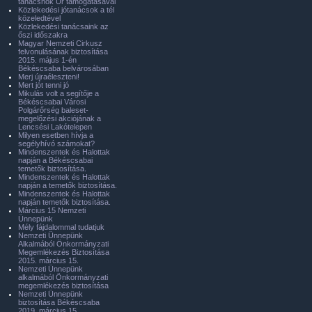
tanácsnok Úr támogatásával
Közlekedési jótanácsok a tél
közeledtével
Közlekedési tanácsaink az
őszi időszakra
Magyar Nemzeti Cirkusz
felvonulásának biztosítása
2015. május 1-én
Békéscsaba belvárosában
Merj újraéleszteni!
Mert jót tenni jó
Mikulás volt a segítője a
Békéscsabai Városi
Polgárőrség baleset-
megelőzési akciójának a
Lencsési Lakótelepen
Milyen esetben hívja a
segélyhívó számokat?
Mindenszentek és Halottak
napján a Békéscsabai
temetők biztosítása.
Mindenszentek és Halottak
napján a temetők biztosítása.
Mindenszentek és Halottak
napján temetők biztosítása.
Március 15 Nemzeti
Ünnepünk
Mély fájdalommal tudatjuk
Nemzeti Ünnepünk
Alkalmából Önkormányzati
Megemlékezés Biztosítása
2015. március 15.
Nemzeti Ünnepünk
alkalmából Önkormányzati
megemlékezés biztosítása
Nemzeti Ünnepünk
biztosítása Békéscsaba
2019. március 15.