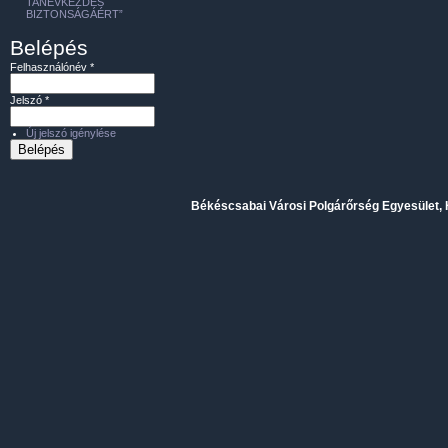
TANÉVKEZDÉS
BIZTONSÁGÁÉRT”
Belépés
Felhasználónév
*
Jelszó
*
Új jelszó igénylése
Békéscsabai Városi Polgárőrség Egyesület, H