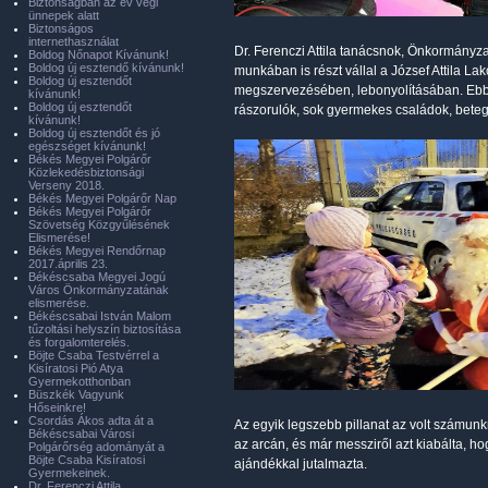
Biztonságban az év végi
ünnepek alatt
Biztonságos
internethasználat
Dr. Ferenczi Attila tanácsnok, Önkormányza
Boldog Nőnapot Kívánunk!
Boldog új esztendő kívánunk!
munkában is részt vállal a József Attila 
Boldog új esztendőt
megszervezésében, lebonyolításában. Ebbe
kívánunk!
Boldog új esztendőt
rászorulók, sok gyermekes családok, beteg
kívánunk!
Boldog új esztendőt és jó
egészséget kívánunk!
Békés Megyei Polgárőr
Közlekedésbiztonsági
Verseny 2018.
Békés Megyei Polgárőr Nap
Békés Megyei Polgárőr
Szövetség Közgyűlésének
Elismerése!
Békés Megyei Rendőrnap
2017.április 23.
Békéscsaba Megyei Jogú
Város Önkormányzatának
elismerése.
Békéscsabai István Malom
tűzoltási helyszín biztosítása
és forgalomterelés.
Böjte Csaba Testvérrel a
Kisíratosi Pió Atya
Gyermekotthonban
Büszkék Vagyunk
Hőseinkre!
Csordás Ákos adta át a
Az egyik legszebb pillanat az volt számun
Békéscsabai Városi
az arcán, és már messziről azt kiabálta, h
Polgárőrség adományát a
Böjte Csaba Kisíratosi
ajándékkal jutalmazta.
Gyermekeinek.
Dr. Ferenczi Attila