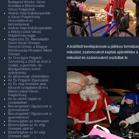
Budapesti Wesley János
óvodába a Békéscsabai
Városi Polgárőrök
András Napi Kolbászparádé
a Városi Polgárőrség
részvételével és
biztosításával.
András Napi Kolbászparádén
a Békéscsabai Városi
Polgárőrség tagjai.
Augusztus 20. Államalapító
Szent István Ünnepe,
A leállított kerékpárosok a játékos formába
Nemzeti Ünnep, a Magyar
Köztársaság Hivatalos Állami
mikulást, szaloncukrot kaptak ajándékba a 
Ünnepe.
mikulást és szaloncukrot osztottak ki.
Az Országos Polgárőr
Szövetség a 2018-as évet a
család, a gyermek- és
ifjúságvédelem évévé
nyilvánította.
Az időskorúak védelmében
Az Év Polgárőr Egyesülete
Az Év végi Ünnepek alatt,
fokozott szolgálatot lát el a
Békéscsabai Városi
Polgárőrség
Az év utolsó napján is
szolgálatban
Becsengettek! Vigyázzunk a
gyermekekre!
Becsöngettek! Vigyázzunk a
gyermekekre!
Biztonságban az interneten
Biztonságban az év végi
Ünnepek alatt is!
Biztonságban az év végi
Ünnepek alatt!