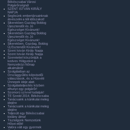
Békéscsabai Városi
Polgárőrségnél
SZENT ISTVÁN KIRÁLY
NAPJA
Segítsünk embertársainknak
átvészelni a téli időszakot!
Sikerekben Gazdag Boldog
Újesztendőt és Jó
Egészséget Kívánunk!
Sikerekben Gazdag Boldog
Újesztendőt és Jó
Egészséget Kívánunk!
Sikerekben, Gazdag, Boldog
Új Esztendőt Kívánunk!
Szent István Király Napja
Szent István Király Napja
Szeretettel köszöntjük a
kedves Hölgyeket a
Nemzetközi Nőnap
alkalmából!
Szolgálatban az
Országgyűlési képviselői
választások, és a Húsvéti
Ünnepek ideje alatt.
Szolgálatteljesítés közben
elhunyt egy polgárőr!
Szomorú szívvel tudatjuk!
TE Szedd 2014. Békéscsaba
Tanácsaink a kánikulai meleg
idejére
Tanácsaink a kánikulai meleg
idejére
Teljesült egy Békéscsabai
kislány álma!
Tisztelgünk Nemzetünk
Hősei előtt!
Valóra vált egy gyermek