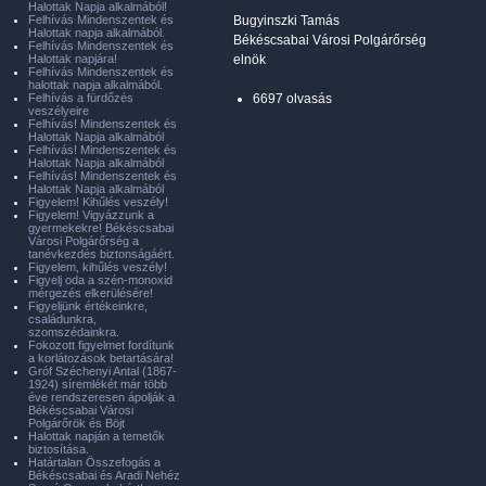
Halottak Napja alkalmából!
Felhívás Mindenszentek és
Bugyinszki Tamás
Halottak napja alkalmából.
Békéscsabai Városi Polgárőrség
Felhívás Mindenszentek és
Halottak napjára!
elnök
Felhívás Mindenszentek és
halottak napja alkalmából.
Felhívás a fürdőzés
6697 olvasás
veszélyeire
Felhívás! Mindenszentek és
Halottak Napja alkalmából
Felhívás! Mindenszentek és
Halottak Napja alkalmából
Felhívás! Mindenszentek és
Halottak Napja alkalmából
Figyelem! Kihűlés veszély!
Figyelem! Vigyázzunk a
gyermekekre! Békéscsabai
Városi Polgárőrség a
tanévkezdés biztonságáért.
Figyelem, kihűlés veszély!
Figyelj oda a szén-monoxid
mérgezés elkerülésére!
Figyeljünk értékeinkre,
családunkra,
szomszédainkra.
Fokozott figyelmet fordítunk
a korlátozások betartására!
Gróf Széchenyi Antal (1867-
1924) síremlékét már több
éve rendszeresen ápolják a
Békéscsabai Városi
Polgárőrök és Böjt
Halottak napján a temetők
biztosítása.
Határtalan Összefogás a
Békéscsabai és Aradi Nehéz