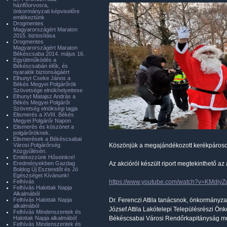
házifőorvosra,
önkormányzati képviselőre
emlékeztünk
Drogmentes
Magyarországért Maraton
2015. biztosítása
Drogmentes
Magyarországért Maraton
Békéscsaba 2014. május 16.
Együttműködés a
Békéscsabán élők, és
nyaralók biztonságáért
Elhunyt Cseke János a
Békés Megyei Polgárőrök
Szövetsége elnökhelyettese
Elhunyt Matajsz András a
Békés Megyei Polgárőr
Szövetség elnökségi tagja
Elismerés a XVIII. Békés
Megyei Polgárőr Napon
Elismerés és köszönet a
polgárőröknek.
Elismerések a Békéscsabai
Városi Polgárőrség
Köszönjük a megajándékozott kerékpáros
Közgyűlésén.
Emlékezzünk Hőseinkre!
Eredményekben Gazdag
Az akcióról készült riport megtekinthető az 
Boldog Új Esztendőt és Jó
Egészséget Kívánunk!
Felhívás
https://www.youtube.com/watch?v=KMdiyZ
Felhívás Halottak Napja
Alkalmából
Felhívás Halottak Napja
Dr. Ferenczi Attila tanácsnok, önkormányza
alkalmából
József Attila Lakótelepi Településrészi Ö
Felhívás Mindenszentek és
Halottak Napja alkalmából
Békéscsabai Városi Rendőrkapitányság m
Felhívás Mindenszentek és