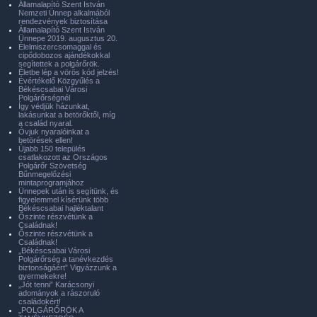
Államalapító Szent István
Nemzeti Ünnep alkalmából
rendezvények biztosítása
Államalapító Szent István
Ünnepe 2019. augusztus 20.
Élelmiszercsomaggal és
cipődobozos ajándékokkal
segítettek a polgárőrök.
Életbe lép a vörös kód jelzés!
Évértékelő Közgyűlés a
Békéscsabai Városi
Polgárőrségnél
Így védjük házunkat,
lakásunkat a betörőktől, míg
a család nyaral.
Óvjuk nyaralóinkat a
betörések ellen!
Újabb 150 település
csatlakozott az Országos
Polgárőr Szövetség
Bűnmegelőzési
mintaprogramjához
Ünnepek után is segítünk, és
figyelemmel kísérünk több
Békéscsabai hajléktalant
Őszinte részvétünk a
Családnak!
Őszinte részvétünk a
Családnak!
„Békéscsabai Városi
Polgárőrség a tanévkezdés
biztonságáért” Vigyázzunk a
gyermekekre!
„Jót tenni” Karácsonyi
adományok a rászoruló
családokért!
„POLGÁRŐRÖK A