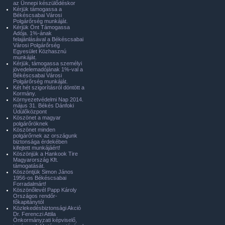
az Ünnepi készülődéskor
Kérjük támogassa a
Békéscsabai Városi
Polgárőrség munkáját.
Kérjük Önt Támogassa
Adója. 1%-ának
felajánlásával a Békéscsabai
Városi Polgárőrség
Egyesület Közhasznú
munkáját.
Kérjük, támogassa személyi
jövedelemadójának 1%-val a
Békéscsabai Városi
Polgárőrség munkáját.
Két hét szigorításról döntött a
Kormány.
Környezetvédelmi Nap 2014.
május 31. Békés Dánfoki
Üdülőközpont
Köszönet a magyar
polgárőröknek
Köszönet minden
polgárőrnek az országunk
biztonsága érdekében
kifejtett munkájáért!
Köszönjük a Hankook Tire
Magyarország Kft.
támogatását.
Köszöntjük Simon János
1956-os Békéscsabai
Forradalmárt!
Köszönőlevél Papp Károly
Országos rendőr-
főkapitánytól
Közlekedésbiztonsági Akció
Dr. Ferenczi Attila
Önkormányzati képviselő,