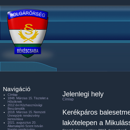
Navigáció
Jelenlegi hely
Címlap
1848. Március 15. Tisztelet a
Címlap
Hősöknek
2012 évi Közhasznúsági
Beszámolók
Kerékpáros balesetme
2018. Március 15. Nemzeti
Ünnepünk rendezvény
biztosítása
lakótelepen a Mikuláss
2021. augusztus 20.
Államalapító Szent István
Napján rendezvény