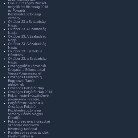
ORFK-Országos Baleset-
megelőzési Bizottság 2018.
év Polgárőr
Közlekedésbiztonsági
verseny.
Október 23 a Szabadság
Napja!
Október 23. A Szabadság
Napja
Október 23. A Szabadság
Napja
Október 23. A Szabadság
Napja!
Október 23. Tisztelet a
Hősöknek!
Október 23. a Szabadság
Napja!
Országgyűlési képviselői
látogatás a Békéscsabai
Városi Polgárőrségnél
Országos Elismerés ifj.
Bugyinszki Tamás
alelnöknek
Országos Polgárőr Nap
Országos Polgárőr Nap 2014
Polgármesteri köszönőlevél
polgárőreink részére.
Polgárőreink Sikere a X.
Országos Polgárőr
Közlekedésbiztonsági
Verseny Békés Megyei
Döntőjén.
Polgárőrség nyári turisztikai
szezonra vonatkozó
biztonsági tanácsai.
Rendészeti szakos tanulók
kiváló munkája a