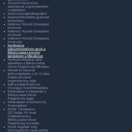
Jót tenni! Karácsonyi
adományok a gyermekekért,
családokért!
Karácsonyi Ajándékgyűjtés!
Katasztrófavédelmi gyakorlat
biztosítása
Kellemes Húsvéti Ünnepeket
Kívánunk
Kellemes Húsvéti Ünnepeket
Kívánunk
Kellemes Húsvéti Ünnepeket
Kívánunk!
Kerékpáros
balesetmegelőzési akció a
Békéscsabai Lencsési
lakótelepen a Mikulással.
Kerékpárvillogókat adott
ajándékba a Békéscsabai
Városi Polgárőrség Mikulása.
Kiemelt és fokozott
járőrszolgálatok a 21. Csabai
Kolbászfesztivál
megrendezése alatt.
Kiáll a polgárőrökért az
Országos Rendőrfőkapitány.
Kánikulában is kitartanak a
Békéscsabai Városi
Polgárőrség tagjai.
Kánikulában türelmesen és
óvatosabban!
Kérjük Támogassa
SZJ.Adója 1%-ának
Felajánlásával a
Békéscsabai Városi
Polgárőrség munkáját.
Kérjük fogadják meg
bűnmegelőzési tanácsainkat