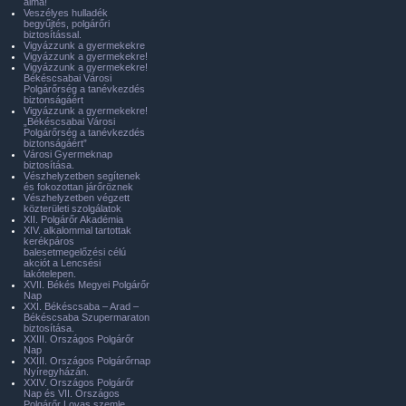
álma!
Veszélyes hulladék
begyűjtés, polgárőri
biztosítással.
Vigyázzunk a gyermekekre
Vigyázzunk a gyermekekre!
Vigyázzunk a gyermekekre!
Békéscsabai Városi
Polgárőrség a tanévkezdés
biztonságáért
Vigyázzunk a gyermekekre!
„Békéscsabai Városi
Polgárőrség a tanévkezdés
biztonságáért”
Városi Gyermeknap
biztosítása.
Vészhelyzetben segítenek
és fokozottan járőröznek
Vészhelyzetben végzett
közterületi szolgálatok
XII. Polgárőr Akadémia
XIV. alkalommal tartottak
kerékpáros
balesetmegelőzési célú
akciót a Lencsési
lakótelepen.
XVII. Békés Megyei Polgárőr
Nap
XXI. Békéscsaba – Arad –
Békéscsaba Szupermaraton
biztosítása.
XXIII. Országos Polgárőr
Nap
XXIII. Országos Polgárőrnap
Nyíregyházán.
XXIV. Országos Polgárőr
Nap és VII. Országos
Polgárőr Lovas szemle