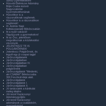
Sorsú Gyermekekért!
Húsvéti Élelmiszer Adomány
Böjte Csaba testvér
Nagyszalontai
Gyermekotthonának
Húsvétkor is a
rászorulóknak segítenek.
Húsvétkor is a rászorulókon
segítenek!
IX. András Napi
Kolbászparádé Békéscsabán
Itt a nyári vakáció!
Vigyázzunk a gyermekekre!
Itt az Ősz, jelentősen
megváltoznak a közlekedési
viszonyok.
JELENTKEZZ TE IS
POLGÁRŐRNEK!
Jelentkezz Polgárőrnek, és
legyél egy jó csapat tagja!
Járőrszolgálataink
Járőrszolgálatban
Járőrszolgálatban IV.
Járőrszolgálatban
polgárőreink
Járőrszolgálatok "Mindenki,
aki CSABAI!" Békéscsaba
300 Fesztivál ideje alatt.
Járőrszolgálatok
Járőrszolgálatok I.
Járőrszolgálatok II.
Jó tanácsaink a kánikulai
meleg idejére
Jót tenni! Karácsonyi
Adománygyűjtés
Jót tenni! Karácsonyi
adományok a családokért,
gyermekekért!