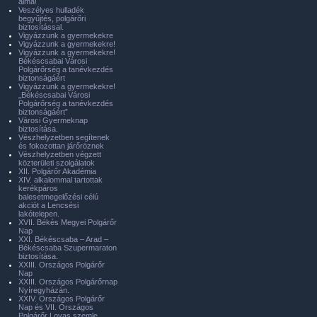
álma!
Veszélyes hulladék
begyűjtés, polgárőri
biztosítással.
Vigyázzunk a gyermekekre
Vigyázzunk a gyermekekre!
Vigyázzunk a gyermekekre!
Békéscsabai Városi
Polgárőrség a tanévkezdés
biztonságáért
Vigyázzunk a gyermekekre!
„Békéscsabai Városi
Polgárőrség a tanévkezdés
biztonságáért”
Városi Gyermeknap
biztosítása.
Vészhelyzetben segítenek
és fokozottan járőröznek
Vészhelyzetben végzett
közterületi szolgálatok
XII. Polgárőr Akadémia
XIV. alkalommal tartottak
kerékpáros
balesetmegelőzési célú
akciót a Lencsési
lakótelepen.
XVII. Békés Megyei Polgárőr
Nap
XXI. Békéscsaba – Arad –
Békéscsaba Szupermaraton
biztosítása.
XXIII. Országos Polgárőr
Nap
XXIII. Országos Polgárőrnap
Nyíregyházán.
XXIV. Országos Polgárőr
Nap és VII. Országos
Polgárőr Lovas szemle