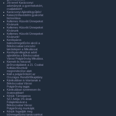
Jót tenni! Karácsonyi
adományok a gyermekekért,
családokért!
Karácsonyi Ajándékgyűjtés!
Katasztrófavédelmi gyakorlat
biztosítása
Kellemes Húsvéti Ünnepeket
Kívánunk
Kellemes Húsvéti Ünnepeket
Kívánunk
Kellemes Húsvéti Ünnepeket
Kívánunk!
Kerékpáros
balesetmegelőzési akció a
Békéscsabai Lencsési
lakótelepen a Mikulással.
Kerékpárvillogókat adott
ajándékba a Békéscsabai
Városi Polgárőrség Mikulása.
Kiemelt és fokozott
járőrszolgálatok a 21. Csabai
Kolbászfesztivál
megrendezése alatt.
Kiáll a polgárőrökért az
Országos Rendőrfőkapitány.
Kánikulában is kitartanak a
Békéscsabai Városi
Polgárőrség tagjai.
Kánikulában türelmesen és
óvatosabban!
Kérjük Támogassa
SZJ.Adója 1%-ának
Felajánlásával a
Békéscsabai Városi
Polgárőrség munkáját.
Kérjük fogadják meg
bűnmegelőzési tanácsainkat