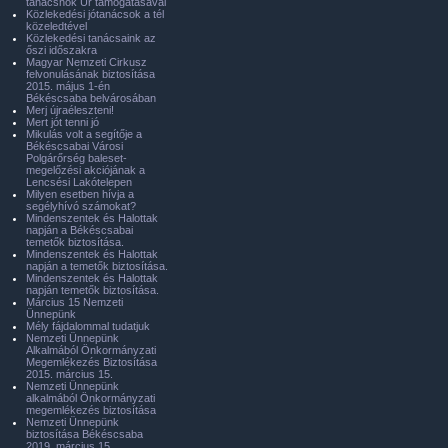
tanácsnok Úr támogatásával
Közlekedési jótanácsok a tél
közeledtével
Közlekedési tanácsaink az
őszi időszakra
Magyar Nemzeti Cirkusz
felvonulásának biztosítása
2015. május 1-én
Békéscsaba belvárosában
Merj újraéleszteni!
Mert jót tenni jó
Mikulás volt a segítője a
Békéscsabai Városi
Polgárőrség baleset-
megelőzési akciójának a
Lencsési Lakótelepen
Milyen esetben hívja a
segélyhívó számokat?
Mindenszentek és Halottak
napján a Békéscsabai
temetők biztosítása.
Mindenszentek és Halottak
napján a temetők biztosítása.
Mindenszentek és Halottak
napján temetők biztosítása.
Március 15 Nemzeti
Ünnepünk
Mély fájdalommal tudatjuk
Nemzeti Ünnepünk
Alkalmából Önkormányzati
Megemlékezés Biztosítása
2015. március 15.
Nemzeti Ünnepünk
alkalmából Önkormányzati
megemlékezés biztosítása
Nemzeti Ünnepünk
biztosítása Békéscsaba
2019. március 15.