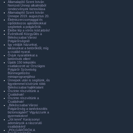
Államalapító Szent István
Nemzeti Ünnep alkalmából
rendezvények biztosítása
Államalapító Szent István
Ünnepe 2019. augusztus 20.
Élelmiszercsomaggal és
cipődobozos ajándékokkal
segítettek a polgárőrök.
Életbe lép a vörös kód jelzés!
Évértékelő Közgyűlés a
Békéscsabai Városi
Polgárőrségnél
Így védjük házunkat,
lakásunkat a betörőktől, míg
a család nyaral.
Óvjuk nyaralóinkat a
betörések ellen!
Újabb 150 település
csatlakozott az Országos
Polgárőr Szövetség
Bűnmegelőzési
mintaprogramjához
Ünnepek után is segítünk, és
figyelemmel kísérünk több
Békéscsabai hajléktalant
Őszinte részvétünk a
Családnak!
Őszinte részvétünk a
Családnak!
„Békéscsabai Városi
Polgárőrség a tanévkezdés
biztonságáért” Vigyázzunk a
gyermekekre!
„Jót tenni” Karácsonyi
adományok a rászoruló
családokért!
„POLGÁRŐRÖK A