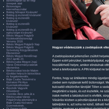
Biztonságban az év végi
ünnepek alatt
Biztonságos
internethasználat
Boldog Nőnapot Kívánunk!
Boldog új esztendő kívánunk!
Boldog új esztendőt
kívánunk!
Boldog új esztendőt
kívánunk!
Boldog új esztendőt és jó
egészséget kívánunk!
Békés Megyei Polgárőr
Közlekedésbiztonsági
Verseny 2018.
Békés Megyei Polgárőr Nap
Békés Megyei Polgárőr
Hogyan védekezzünk a zseblopások elle
Szövetség Közgyűlésének
Elismerése!
Békés Megyei Rendőrnap
A zseblopásokat jellemzően zsúfolt helyek
2017.április 23.
Éppen ezért pénzüket, bankkártyájukat, e
Békéscsaba Megyei Jogú
Város Önkormányzatának
hozzáférhető helyre, amikor elindulnak otth
elismerése.
lehet a telefonjukat is. A PIN kódjukat ne 
Békéscsabai István Malom
tűzoltási helyszín biztosítása
és forgalomterelés.
Fontos, hogy az értékeikre mindig ügyeljene
Böjte Csaba Testvérrel a
Kisíratosi Pió Atya
zsebei sem nyújtanak kellő biztonságot. Me
Gyermekotthonban
kulcsaitól elkülönítve tárolják! Télen a va
Büszkék Vagyunk
Hőseinkre!
megtörtént a lopás, és ezt észlelték, ne sz
Csordás Ákos adta át a
iratok mellett a lakáskulcsot is elvitték, sü
Békéscsabai Városi
Polgárőrség adományát a
Vásárlás közben a pénztárcájukat és a kéz
Böjte Csaba Kisíratosi
tabletjükre is, azt soha ne külső, látható 
Gyermekeinek.
Dr. Ferenczi Attila
listáján, gyakran az ajándékot vásárlónál is