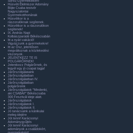
Sorsú Gyermekekért!
Húsvéti Élelmiszer Adomány
Böjte Csaba testvér
Nagyszalontai
Gyermekotthonának
Húsvétkor is a
rászorulóknak segítenek.
Húsvétkor is a rászorulókon
segítenek!
IX. András Napi
Kolbászparádé Békéscsabán
Itt a nyári vakáció!
Vigyázzunk a gyermekekre!
Itt az Ősz, jelentősen
megváltoznak a közlekedési
viszonyok.
JELENTKEZZ TE IS
POLGÁRŐRNEK!
Jelentkezz Polgárőrnek, és
legyél egy jó csapat tagja!
Járőrszolgálataink
Járőrszolgálatban
Járőrszolgálatban IV.
Járőrszolgálatban
polgárőreink
Járőrszolgálatok "Mindenki,
aki CSABAI!" Békéscsaba
300 Fesztivál ideje alatt.
Járőrszolgálatok
Járőrszolgálatok I.
Járőrszolgálatok II.
Jó tanácsaink a kánikulai
meleg idejére
Jót tenni! Karácsonyi
Adománygyűjtés
Jót tenni! Karácsonyi
adományok a családokért,
gyermekekért!