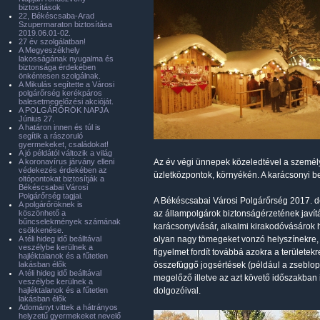
biztosítások
22, Békéscsaba-Arad
Szupermaraton biztosítása
2019.06.01-02.
27 év szolgálatban!
A Megyeszékhely
lakosságának nyugalma és
biztonsága érdekében
önkéntesen szolgálnak.
A Mikulás segítette a Városi
polgárőrség kerékpáros
balesetmegelőzési akcióját.
A POLGÁRŐRÖK NAPJA
Június 27.
A határon innen és túl is
segítik a rászoruló
gyermekeket, családokat!
A jó példától változik a világ
A koronavírus járvány elleni
Az év végi ünnepek közeledtével a személy
védekezés érdekében az
üzletközpontok, környékén. A karácsonyi b
oltópontokat biztosítják a
Békéscsabai Városi
Polgárőrség tagjai.
A Békéscsabai Városi Polgárőrség 2017. d
A polgárőröknek is
köszönhető a
az állampolgárok biztonságérzetének javítá
bűncselekmények számának
karácsonyivásár, alkalmi kirakodóvásárok 
csökkenése.
A téli hideg idő beálltával
olyan nagy tömegeket vonzó helyszínekre, a
veszélybe kerülnek a
figyelmet fordít továbbá azokra a területe
hajléktalanok és a fűtetlen
lakásban élők
összefüggő jogsértések (például a zseblo
A téli hideg idő beálltával
megelőző illetve az azt követő időszakban 
veszélybe kerülnek a
hajléktalanok és a fűtetlen
dolgozóival.
lakásban élők
Adományt vittek a hátrányos
helyzetű gyermekeket nevelő