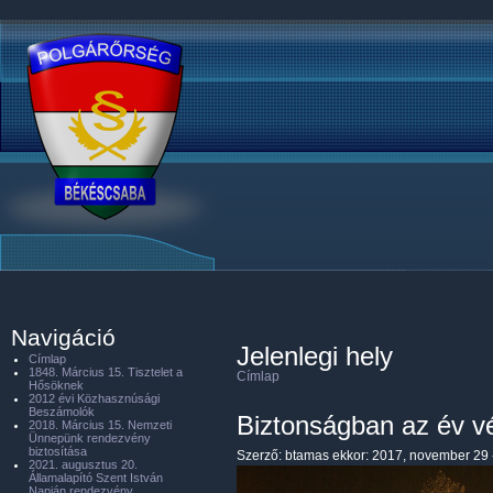
Navigáció
Jelenlegi hely
Címlap
1848. Március 15. Tisztelet a
Címlap
Hősöknek
2012 évi Közhasznúsági
Beszámolók
Biztonságban az év vé
2018. Március 15. Nemzeti
Ünnepünk rendezvény
biztosítása
Szerző:
btamas
ekkor: 2017, november 29 
2021. augusztus 20.
Államalapító Szent István
Napján rendezvény