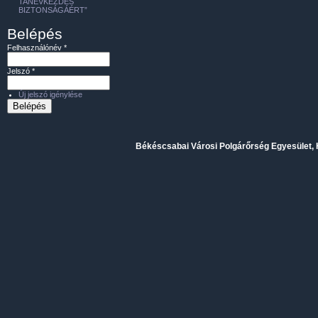
TANÉVKEZDÉS
BIZTONSÁGÁÉRT”
Belépés
Felhasználónév
*
Jelszó
*
Új jelszó igénylése
Békéscsabai Városi Polgárőrség Egyesület, H