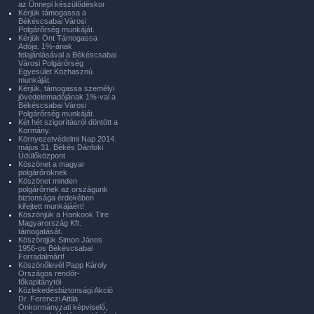
az Ünnepi készülődéskor
Kérjük támogassa a
Békéscsabai Városi
Polgárőrség munkáját.
Kérjük Önt Támogassa
Adója. 1%-ának
felajánlásával a Békéscsabai
Városi Polgárőrség
Egyesület Közhasznú
munkáját.
Kérjük, támogassa személyi
jövedelemadójának 1%-val a
Békéscsabai Városi
Polgárőrség munkáját.
Két hét szigorításról döntött a
Kormány.
Környezetvédelmi Nap 2014.
május 31. Békés Dánfoki
Üdülőközpont
Köszönet a magyar
polgárőröknek
Köszönet minden
polgárőrnek az országunk
biztonsága érdekében
kifejtett munkájáért!
Köszönjük a Hankook Tire
Magyarország Kft.
támogatását.
Köszöntjük Simon János
1956-os Békéscsabai
Forradalmárt!
Köszönőlevél Papp Károly
Országos rendőr-
főkapitánytól
Közlekedésbiztonsági Akció
Dr. Ferenczi Attila
Önkormányzati képviselő,