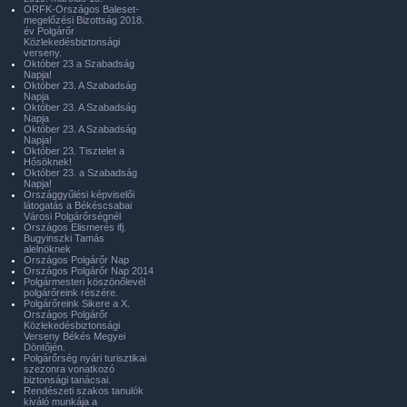
ORFK-Országos Baleset-
megelőzési Bizottság 2018.
év Polgárőr
Közlekedésbiztonsági
verseny.
Október 23 a Szabadság
Napja!
Október 23. A Szabadság
Napja
Október 23. A Szabadság
Napja
Október 23. A Szabadság
Napja!
Október 23. Tisztelet a
Hősöknek!
Október 23. a Szabadság
Napja!
Országgyűlési képviselői
látogatás a Békéscsabai
Városi Polgárőrségnél
Országos Elismerés ifj.
Bugyinszki Tamás
alelnöknek
Országos Polgárőr Nap
Országos Polgárőr Nap 2014
Polgármesteri köszönőlevél
polgárőreink részére.
Polgárőreink Sikere a X.
Országos Polgárőr
Közlekedésbiztonsági
Verseny Békés Megyei
Döntőjén.
Polgárőrség nyári turisztikai
szezonra vonatkozó
biztonsági tanácsai.
Rendészeti szakos tanulók
kiváló munkája a