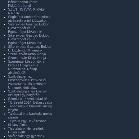
Békéscsabai Városi
Polgárőrségnél
SZENT ISTVÁN KIRÁLY
NAPJA
Segítsünk embertársainknak
átvészelni a téli időszakot!
Sikerekben Gazdag Boldog
Újesztendőt és Jó
Egészséget Kívánunk!
Sikerekben Gazdag Boldog
Újesztendőt és Jó
Egészséget Kívánunk!
Sikerekben, Gazdag, Boldog
Új Esztendőt Kívánunk!
Szent István Király Napja
Szent István Király Napja
Szeretettel köszöntjük a
kedves Hölgyeket a
Nemzetközi Nőnap
alkalmából!
Szolgálatban az
Országgyűlési képviselői
választások, és a Húsvéti
Ünnepek ideje alatt.
Szolgálatteljesítés közben
elhunyt egy polgárőr!
Szomorú szívvel tudatjuk!
TE Szedd 2014. Békéscsaba
Tanácsaink a kánikulai meleg
idejére
Tanácsaink a kánikulai meleg
idejére
Teljesült egy Békéscsabai
kislány álma!
Tisztelgünk Nemzetünk
Hősei előtt!
Valóra vált egy gyermek