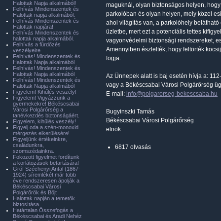
Halottak Napja alkalmából!
maguknál, olyan biztonságos helyen, hogy 
Felhívás Mindenszentek és
parkolóban és olyan helyen, mely közel esik
Halottak napja alkalmából.
Felhívás Mindenszentek és
ahol világítás van, a parkolóhely beláthat
Halottak napjára!
üzletbe, mert ezt a potenciális tettes kifig
Felhívás Mindenszentek és
halottak napja alkalmából.
vagyonvédelmi biztonsági rendszereket, e
Felhívás a fürdőzés
Amennyiben észlelték, hogy feltörték kocsi
veszélyeire
Felhívás! Mindenszentek és
fogja.
Halottak Napja alkalmából
Felhívás! Mindenszentek és
Halottak Napja alkalmából
Az Ünnepek alatt is baj esetén hívja a: 11
Felhívás! Mindenszentek és
vagy a Békéscsabai Városi Polgárőrség üg
Halottak Napja alkalmából
Figyelem! Kihűlés veszély!
E-mail:
info@polgarorseg-bekescsaba.hu
Figyelem! Vigyázzunk a
gyermekekre! Békéscsabai
Városi Polgárőrség a
Bugyinszki Tamás
tanévkezdés biztonságáért.
Békéscsabai Városi Polgárőrség
Figyelem, kihűlés veszély!
Figyelj oda a szén-monoxid
elnök
mérgezés elkerülésére!
Figyeljünk értékeinkre,
családunkra,
6817 olvasás
szomszédainkra.
Fokozott figyelmet fordítunk
a korlátozások betartására!
Gróf Széchenyi Antal (1867-
1924) síremlékét már több
éve rendszeresen ápolják a
Békéscsabai Városi
Polgárőrök és Böjt
Halottak napján a temetők
biztosítása.
Határtalan Összefogás a
Békéscsabai és Aradi Nehéz