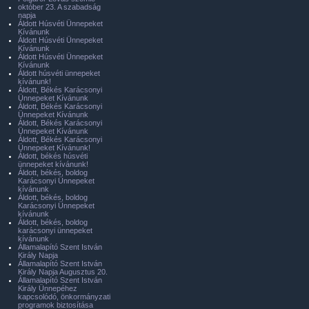
október 23. A szabadság
napja
Áldott Húsvéti Ünnepeket
Kívánunk
Áldott Húsvéti Ünnepeket
Kívánunk
Áldott Húsvéti Ünnepeket
Kívánunk
Áldott húsvéti ünnepeket
kívánunk!
Áldott, Békés Karácsonyi
Ünnepeket Kívánunk
Áldott, Békés Karácsonyi
Ünnepeket Kívánunk
Áldott, Békés Karácsonyi
Ünnepeket Kívánunk
Áldott, Békés Karácsonyi
Ünnepeket Kívánunk!
Áldott, békés húsvéti
ünnepeket kívánunk!
Áldott, békés, boldog
Karácsonyi Ünnepeket
kívánunk
Áldott, békés, boldog
Karácsonyi Ünnepeket
kívánunk
Áldott, békés, boldog
karácsonyi ünnepeket
kívánunk
Államalapító Szent István
Király Napja
Államalapító Szent István
Király Napja Augusztus 20.
Államalapító Szent István
Király Ünnepéhez
kapcsolódó, önkormányzati
programok biztosítása