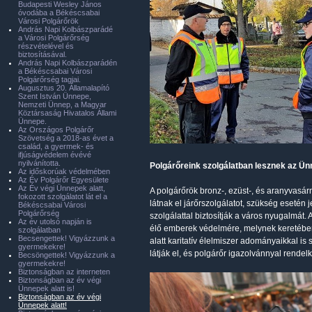
Budapesti Wesley János
óvodába a Békéscsabai
Városi Polgárőrök
András Napi Kolbászparádé
a Városi Polgárőrség
részvételével és
biztosításával.
András Napi Kolbászparádén
a Békéscsabai Városi
Polgárőrség tagjai.
Augusztus 20. Államalapító
Szent István Ünnepe,
Nemzeti Ünnep, a Magyar
Köztársaság Hivatalos Állami
Ünnepe.
Az Országos Polgárőr
Szövetség a 2018-as évet a
család, a gyermek- és
ifjúságvédelem évévé
nyilvánította.
Polgárőreink szolgálatban lesznek az Ünn
Az időskorúak védelmében
Az Év Polgárőr Egyesülete
Az Év végi Ünnepek alatt,
A polgárőrök bronz-, ezüst-, és aranyvasá
fokozott szolgálatot lát el a
látnak el járőrszolgálatot, szükség esetén 
Békéscsabai Városi
Polgárőrség
szolgálattal biztosítják a város nyugalmát.
Az év utolsó napján is
élő emberek védelmére, melynek keretében
szolgálatban
Becsengettek! Vigyázzunk a
alatt karitatív élelmiszer adományaikkal i
gyermekekre!
látják el, és polgárőr igazolvánnyal rendel
Becsöngettek! Vigyázzunk a
gyermekekre!
Biztonságban az interneten
Biztonságban az év végi
Ünnepek alatt is!
Biztonságban az év végi
Ünnepek alatt!