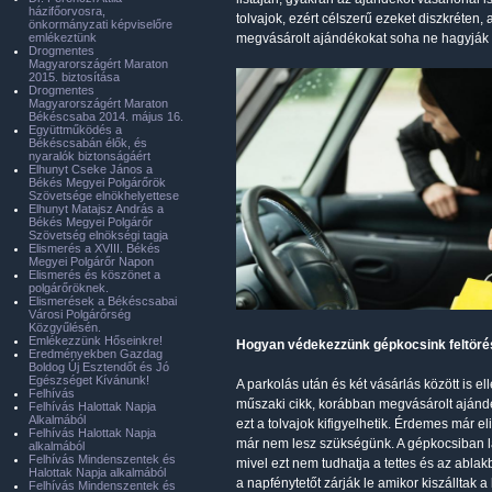
házifőorvosra,
tolvajok, ezért célszerű ezeket diszkréten, 
önkormányzati képviselőre
emlékeztünk
megvásárolt ajándékokat soha ne hagyják f
Drogmentes
Magyarországért Maraton
2015. biztosítása
Drogmentes
Magyarországért Maraton
Békéscsaba 2014. május 16.
Együttműködés a
Békéscsabán élők, és
nyaralók biztonságáért
Elhunyt Cseke János a
Békés Megyei Polgárőrök
Szövetsége elnökhelyettese
Elhunyt Matajsz András a
Békés Megyei Polgárőr
Szövetség elnökségi tagja
Elismerés a XVIII. Békés
Megyei Polgárőr Napon
Elismerés és köszönet a
polgárőröknek.
Elismerések a Békéscsabai
Városi Polgárőrség
Közgyűlésén.
Emlékezzünk Hőseinkre!
Hogyan védekezzünk gépkocsink feltörés
Eredményekben Gazdag
Boldog Új Esztendőt és Jó
Egészséget Kívánunk!
A parkolás után és két vásárlás között is 
Felhívás
műszaki cikk, korábban megvásárolt ajándé
Felhívás Halottak Napja
Alkalmából
ezt a tolvajok kifigyelhetik. Érdemes már 
Felhívás Halottak Napja
már nem lesz szükségünk. A gépkocsiban lát
alkalmából
Felhívás Mindenszentek és
mivel ezt nem tudhatja a tettes és az abla
Halottak Napja alkalmából
a napfénytetőt zárják le amikor kiszálltak a
Felhívás Mindenszentek és