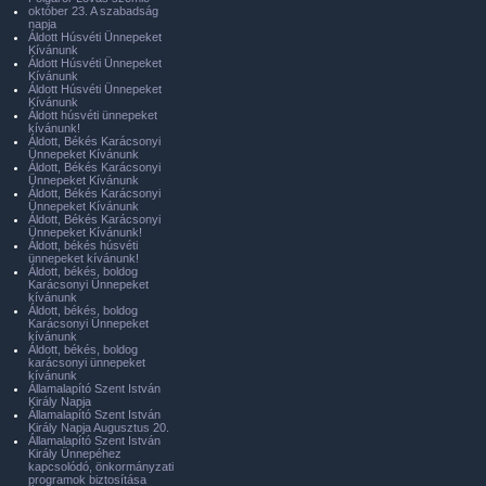
október 23. A szabadság
napja
Áldott Húsvéti Ünnepeket
Kívánunk
Áldott Húsvéti Ünnepeket
Kívánunk
Áldott Húsvéti Ünnepeket
Kívánunk
Áldott húsvéti ünnepeket
kívánunk!
Áldott, Békés Karácsonyi
Ünnepeket Kívánunk
Áldott, Békés Karácsonyi
Ünnepeket Kívánunk
Áldott, Békés Karácsonyi
Ünnepeket Kívánunk
Áldott, Békés Karácsonyi
Ünnepeket Kívánunk!
Áldott, békés húsvéti
ünnepeket kívánunk!
Áldott, békés, boldog
Karácsonyi Ünnepeket
kívánunk
Áldott, békés, boldog
Karácsonyi Ünnepeket
kívánunk
Áldott, békés, boldog
karácsonyi ünnepeket
kívánunk
Államalapító Szent István
Király Napja
Államalapító Szent István
Király Napja Augusztus 20.
Államalapító Szent István
Király Ünnepéhez
kapcsolódó, önkormányzati
programok biztosítása