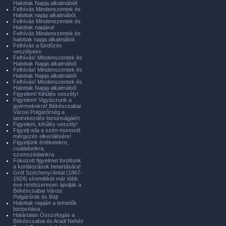
Halottak Napja alkalmából!
Felhívás Mindenszentek és
Halottak napja alkalmából.
Felhívás Mindenszentek és
Halottak napjára!
Felhívás Mindenszentek és
halottak napja alkalmából.
Felhívás a fürdőzés
veszélyeire
Felhívás! Mindenszentek és
Halottak Napja alkalmából
Felhívás! Mindenszentek és
Halottak Napja alkalmából
Felhívás! Mindenszentek és
Halottak Napja alkalmából
Figyelem! Kihűlés veszély!
Figyelem! Vigyázzunk a
gyermekekre! Békéscsabai
Városi Polgárőrség a
tanévkezdés biztonságáért.
Figyelem, kihűlés veszély!
Figyelj oda a szén-monoxid
mérgezés elkerülésére!
Figyeljünk értékeinkre,
családunkra,
szomszédainkra.
Fokozott figyelmet fordítunk
a korlátozások betartására!
Gróf Széchenyi Antal (1867-
1924) síremlékét már több
éve rendszeresen ápolják a
Békéscsabai Városi
Polgárőrök és Böjt
Halottak napján a temetők
biztosítása.
Határtalan Összefogás a
Békéscsabai és Aradi Nehéz