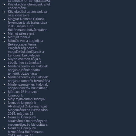
tanácsnok Úr támogatásával
Közlekedési jótanácsok a tél
közeledtével
Közlekedési tanácsaink az
őszi időszakra
Magyar Nemzeti Cirkusz
felvonulásának biztosítása
2015. május 1-én
Békéscsaba belvárosában
Merj újraéleszteni!
Mert jót tenni jó
Mikulás volt a segítője a
Békéscsabai Városi
Polgárőrség baleset-
megelőzési akciójának a
Lencsési Lakótelepen
Milyen esetben hívja a
segélyhívó számokat?
Mindenszentek és Halottak
napján a Békéscsabai
temetők biztosítása.
Mindenszentek és Halottak
napján a temetők biztosítása.
Mindenszentek és Halottak
napján temetők biztosítása.
Március 15 Nemzeti
Ünnepünk
Mély fájdalommal tudatjuk
Nemzeti Ünnepünk
Alkalmából Önkormányzati
Megemlékezés Biztosítása
2015. március 15.
Nemzeti Ünnepünk
alkalmából Önkormányzati
megemlékezés biztosítása
Nemzeti Ünnepünk
biztosítása Békéscsaba
2019. március 15.