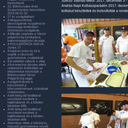
Szerző:
btamas
ekkor: 2017, december 3 -
biztosítások
András Napi Kolbászparádén 2017. decembe
22, Békéscsaba-Arad
Szupermaraton biztosítása
kolbászt készítettek és biztosították a rend
2019.06.01-02.
27 év szolgálatban!
A Megyeszékhely
lakosságának nyugalma és
biztonsága érdekében
önkéntesen szolgálnak.
A Mikulás segítette a Városi
polgárőrség kerékpáros
balesetmegelőzési akcióját.
A POLGÁRŐRÖK NAPJA
Június 27.
A határon innen és túl is
segítik a rászoruló
gyermekeket, családokat!
A jó példától változik a világ
A koronavírus járvány elleni
védekezés érdekében az
oltópontokat biztosítják a
Békéscsabai Városi
Polgárőrség tagjai.
A polgárőröknek is
köszönhető a
bűncselekmények számának
csökkenése.
A téli hideg idő beálltával
veszélybe kerülnek a
hajléktalanok és a fűtetlen
lakásban élők
A téli hideg idő beálltával
veszélybe kerülnek a
hajléktalanok és a fűtetlen
lakásban élők
Adományt vittek a hátrányos
helyzetű gyermekeket nevelő