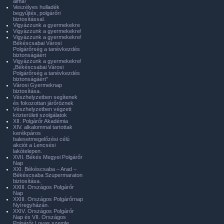
álma!
Veszélyes hulladék
begyűjtés, polgárőri
biztosítással.
Vigyázzunk a gyermekekre
Vigyázzunk a gyermekekre!
Vigyázzunk a gyermekekre!
Békéscsabai Városi
Polgárőrség a tanévkezdés
biztonságáért
Vigyázzunk a gyermekekre!
„Békéscsabai Városi
Polgárőrség a tanévkezdés
biztonságáért”
Városi Gyermeknap
biztosítása.
Vészhelyzetben segítenek
és fokozottan járőröznek
Vészhelyzetben végzett
közterületi szolgálatok
XII. Polgárőr Akadémia
XIV. alkalommal tartottak
kerékpáros
balesetmegelőzési célú
akciót a Lencsési
lakótelepen.
XVII. Békés Megyei Polgárőr
Nap
XXI. Békéscsaba – Arad –
Békéscsaba Szupermaraton
biztosítása.
XXIII. Országos Polgárőr
Nap
XXIII. Országos Polgárőrnap
Nyíregyházán.
XXIV. Országos Polgárőr
Nap és VII. Országos
Polgárőr Lovas szemle