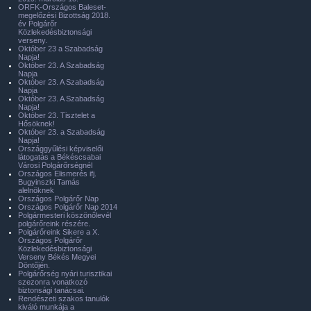
ORFK-Országos Baleset-
megelőzési Bizottság 2018.
év Polgárőr
Közlekedésbiztonsági
verseny.
Október 23 a Szabadság
Napja!
Október 23. A Szabadság
Napja
Október 23. A Szabadság
Napja
Október 23. A Szabadság
Napja!
Október 23. Tisztelet a
Hősöknek!
Október 23. a Szabadság
Napja!
Országgyűlési képviselői
látogatás a Békéscsabai
Városi Polgárőrségnél
Országos Elismerés ifj.
Bugyinszki Tamás
alelnöknek
Országos Polgárőr Nap
Országos Polgárőr Nap 2014
Polgármesteri köszönőlevél
polgárőreink részére.
Polgárőreink Sikere a X.
Országos Polgárőr
Közlekedésbiztonsági
Verseny Békés Megyei
Döntőjén.
Polgárőrség nyári turisztikai
szezonra vonatkozó
biztonsági tanácsai.
Rendészeti szakos tanulók
kiváló munkája a