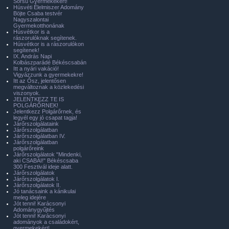
Sorsú Gyermekekért!
Húsvéti Élelmiszer Adomány
Böjte Csaba testvér
Nagyszalontai
Gyermekotthonának
Húsvétkor is a
rászorulóknak segítenek.
Húsvétkor is a rászorulókon
segítenek!
IX. András Napi
Kolbászparádé Békéscsabán
Itt a nyári vakáció!
Vigyázzunk a gyermekekre!
Itt az Ősz, jelentősen
megváltoznak a közlekedési
viszonyok.
JELENTKEZZ TE IS
POLGÁRŐRNEK!
Jelentkezz Polgárőrnek, és
legyél egy jó csapat tagja!
Járőrszolgálataink
Járőrszolgálatban
Járőrszolgálatban IV.
Járőrszolgálatban
polgárőreink
Járőrszolgálatok "Mindenki,
aki CSABAI!" Békéscsaba
300 Fesztivál ideje alatt.
Járőrszolgálatok
Járőrszolgálatok I.
Járőrszolgálatok II.
Jó tanácsaink a kánikulai
meleg idejére
Jót tenni! Karácsonyi
Adománygyűjtés
Jót tenni! Karácsonyi
adományok a családokért,
gyermekekért!