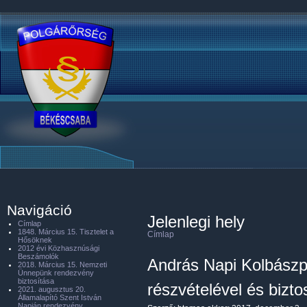
Navigáció
Jelenlegi hely
Címlap
1848. Március 15. Tisztelet a
Címlap
Hősöknek
2012 évi Közhasznúsági
Beszámolók
András Napi Kolbászp
2018. Március 15. Nemzeti
Ünnepünk rendezvény
biztosítása
részvételével és bizto
2021. augusztus 20.
Államalapító Szent István
Napján rendezvény