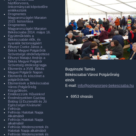
házifőorvosra,
önkormányzati képviselőre
emlékeztünk
Drogmentes
Magyarországért Maraton
2015. biztosítása
Drogmentes
Magyarországért Maraton
Békéscsaba 2014. május 16.
Együttműködés a
Békéscsabán élők, és
nyaralók biztonságáért
Elhunyt Cseke János a
Békés Megyei Polgárőrök
Szövetsége elnökhelyettese
Elhunyt Matajsz András a
Békés Megyei Polgárőr
Szövetség elnökségi tagja
Elismerés a XVIII. Békés
Bugyinszki Tamás
Megyei Polgárőr Napon
Békéscsabai Városi Polgárőrség
Elismerés és köszönet a
polgárőröknek.
elnök
Elismerések a Békéscsabai
E-mail:
info@polgarorseg-bekescsaba.hu
Városi Polgárőrség
Közgyűlésén.
Emlékezzünk Hőseinkre!
6953 olvasás
Eredményekben Gazdag
Boldog Új Esztendőt és Jó
Egészséget Kívánunk!
Felhívás
Felhívás Halottak Napja
Alkalmából
Felhívás Halottak Napja
alkalmából
Felhívás Mindenszentek és
Halottak Napja alkalmából
Felhívás Mindenszentek és