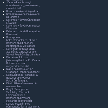
Jót tenni! Karácsonyi
adományok a gyermekekért,
családokért!
Karácsonyi Ajándékgyűjtés!
Katasztrófavédelmi gyakorlat
biztosítása
Kellemes Húsvéti Ünnepeket
Kívánunk
Kellemes Húsvéti Ünnepeket
Kívánunk
Kellemes Húsvéti Ünnepeket
Kívánunk!
Kerékpáros
balesetmegelőzési akció a
Békéscsabai Lencsési
lakótelepen a Mikulással.
Kerékpárvillogókat adott
ajándékba a Békéscsabai
Városi Polgárőrség Mikulása.
Kiemelt és fokozott
járőrszolgálatok a 21. Csabai
Kolbászfesztivál
megrendezése alatt.
Kiáll a polgárőrökért az
Országos Rendőrfőkapitány.
Kánikulában is kitartanak a
Békéscsabai Városi
Polgárőrség tagjai.
Kánikulában türelmesen és
óvatosabban!
Kérjük Támogassa
SZJ.Adója 1%-ának
Felajánlásával a
Békéscsabai Városi
Polgárőrség munkáját.
Kérjük fogadják meg
bűnmegelőzési tanácsainkat