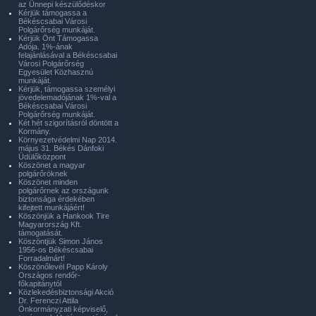
az Ünnepi készülődéskor
Kérjük támogassa a
Békéscsabai Városi
Polgárőrség munkáját.
Kérjük Önt Támogassa
Adója. 1%-ának
felajánlásával a Békéscsabai
Városi Polgárőrség
Egyesület Közhasznú
munkáját.
Kérjük, támogassa személyi
jövedelemadójának 1%-val a
Békéscsabai Városi
Polgárőrség munkáját.
Két hét szigorításról döntött a
Kormány.
Környezetvédelmi Nap 2014.
május 31. Békés Dánfoki
Üdülőközpont
Köszönet a magyar
polgárőröknek
Köszönet minden
polgárőrnek az országunk
biztonsága érdekében
kifejtett munkájáért!
Köszönjük a Hankook Tire
Magyarország Kft.
támogatását.
Köszöntjük Simon János
1956-os Békéscsabai
Forradalmárt!
Köszönőlevél Papp Károly
Országos rendőr-
főkapitánytól
Közlekedésbiztonsági Akció
Dr. Ferenczi Attila
Önkormányzati képviselő,