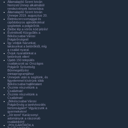
Államalapító Szent István
Nemzeti Ünnep alkalmából
rendezvények biztosítása
Államalapító Szent István
Ünnepe 2019. augusztus 20.
Élelmiszercsomaggal és
cipődobozos ajándékokkal
segítettek a polgárőrök.
Életbe lép a vörös kód jelzés!
Évértékelő Közgyűlés a
Békéscsabai Városi
Polgárőrségnél
Így védjük házunkat,
lakásunkat a betörőktől, míg
a család nyaral.
Óvjuk nyaralóinkat a
betörések ellen!
Újabb 150 település
csatlakozott az Országos
Polgárőr Szövetség
Bűnmegelőzési
mintaprogramjához
Ünnepek után is segítünk, és
figyelemmel kísérünk több
Békéscsabai hajléktalant
Őszinte részvétünk a
Családnak!
Őszinte részvétünk a
Családnak!
„Békéscsabai Városi
Polgárőrség a tanévkezdés
biztonságáért” Vigyázzunk a
gyermekekre!
„Jót tenni” Karácsonyi
adományok a rászoruló
családokért!
„POLGÁRŐRÖK A