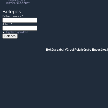
TANÉVKEZDÉS
BIZTONSÁGÁÉRT”
Belépés
Felhasználónév
*
Jelszó
*
Új jelszó igénylése
Békéscsabai Városi Polgárőrség Egyesület, H