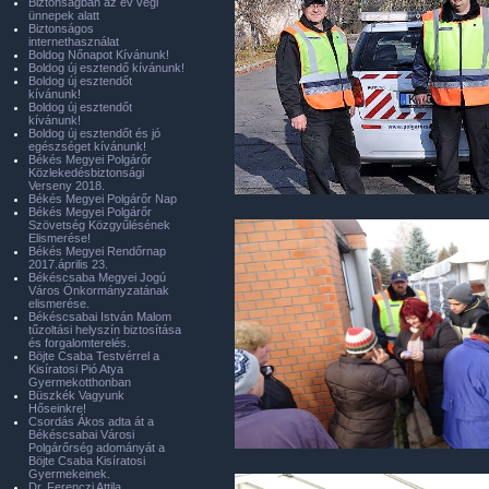
Biztonságban az év végi
ünnepek alatt
Biztonságos
internethasználat
Boldog Nőnapot Kívánunk!
Boldog új esztendő kívánunk!
Boldog új esztendőt
kívánunk!
Boldog új esztendőt
kívánunk!
Boldog új esztendőt és jó
egészséget kívánunk!
Békés Megyei Polgárőr
Közlekedésbiztonsági
Verseny 2018.
Békés Megyei Polgárőr Nap
Békés Megyei Polgárőr
Szövetség Közgyűlésének
Elismerése!
Békés Megyei Rendőrnap
2017.április 23.
Békéscsaba Megyei Jogú
Város Önkormányzatának
elismerése.
Békéscsabai István Malom
tűzoltási helyszín biztosítása
és forgalomterelés.
Böjte Csaba Testvérrel a
Kisíratosi Pió Atya
Gyermekotthonban
Büszkék Vagyunk
Hőseinkre!
Csordás Ákos adta át a
Békéscsabai Városi
Polgárőrség adományát a
Böjte Csaba Kisíratosi
Gyermekeinek.
Dr. Ferenczi Attila