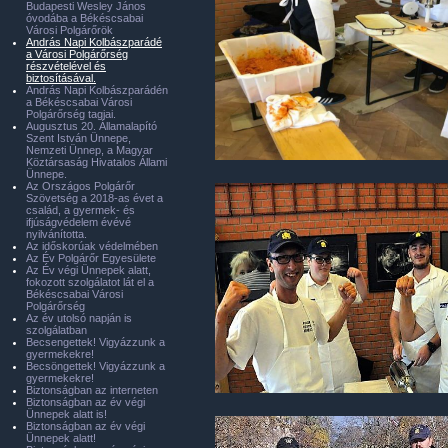
Budapesti Wesley János
óvodába a Békéscsabai
Városi Polgárőrök
András Napi Kolbászparádé
a Városi Polgárőrség
részvételével és
biztosításával.
András Napi Kolbászparádén
a Békéscsabai Városi
Polgárőrség tagjai.
Augusztus 20. Államalapító
Szent István Ünnepe,
Nemzeti Ünnep, a Magyar
Köztársaság Hivatalos Állami
Ünnepe.
Az Országos Polgárőr
Szövetség a 2018-as évet a
család, a gyermek- és
ifjúságvédelem évévé
nyilvánította.
Az időskorúak védelmében
Az Év Polgárőr Egyesülete
Az Év végi Ünnepek alatt,
fokozott szolgálatot lát el a
Békéscsabai Városi
Polgárőrség
Az év utolsó napján is
szolgálatban
Becsengettek! Vigyázzunk a
gyermekekre!
Becsöngettek! Vigyázzunk a
gyermekekre!
Biztonságban az interneten
Biztonságban az év végi
Ünnepek alatt is!
Biztonságban az év végi
Ünnepek alatt!