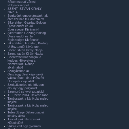
Békéscsabai Városi
Polgárőrségnél
SZENT ISTVÁN KIRÁLY
NAPJA
Segítsünk embertársainknak
átvészelni a téli időszakot!
Sikerekben Gazdag Boldog
Újesztendőt és Jó
Egészséget Kívánunk!
Sikerekben Gazdag Boldog
Újesztendőt és Jó
Egészséget Kívánunk!
Sikerekben, Gazdag, Boldog
Új Esztendőt Kívánunk!
Szent István Király Napja
Szent István Király Napja
Szeretettel köszöntjük a
kedves Hölgyeket a
Nemzetközi Nőnap
alkalmából!
Szolgálatban az
Országgyűlési képviselői
választások, és a Húsvéti
Ünnepek ideje alatt.
Szolgálatteljesítés közben
elhunyt egy polgárőr!
Szomorú szívvel tudatjuk!
TE Szedd 2014. Békéscsaba
Tanácsaink a kánikulai meleg
idejére
Tanácsaink a kánikulai meleg
idejére
Teljesült egy Békéscsabai
kislány álma!
Tisztelgünk Nemzetünk
Hősei előtt!
Valóra vált egy gyermek