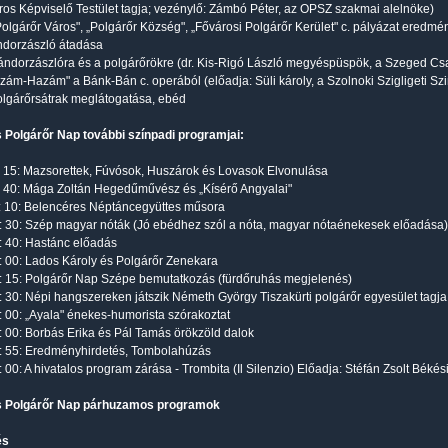
os Képviselő Testület tagja; vezénylő: Zámbó Péter, az OPSZ szakmai alelnöke)
Polgárőr Város", „Polgárőr Község", „Fővárosi Polgárőr Kerület" c. pályázat eredmé
ndorzászló átadása
ándorzászlóra és a polgárőrökre (dr. Kis-Rigó László megyéspüspök, a Szeged C
zám-Hazám" a Bánk-Bán c. operából (előadja: Süli károly, a Szolnoki Szigligeti S
olgárőrsátrak meglátogatása, ebéd
 Polgárőr Nap további színpadi programjai:
: 15: Mazsorettek, Fúvósok, Huszárok és Lovasok Elvonulása
: 40: Mága Zoltán Hegedűművész és „Kísérő Angyalai"
: 10: Belencéres Néptáncegyüttes műsora
: 30: Szép magyar nóták (Jó ebédhez szól a nóta, magyar nótaénekesek előadása)
: 40: Hastánc előadás
: 00: Lados Károly és Polgárőr Zenekara
: 15: Polgárőr Nap Szépe bemutatkozás (fürdőruhás megjelenés)
: 30: Népi hangszereken játszik Németh György Tiszakürti polgárőr egyesület tagja
: 00: „Ayala" énekes-humorista szórakoztat
: 00: Borbás Erika és Pál Tamás örökzöld dalok
: 55: Eredményhirdetés, Tombolahúzás
: 00: A hivatalos program zárása - Trombita (Il Silenzio) Előadja: Stéfán Zsolt Béké
 Polgárőr Nap párhuzamos programok
és