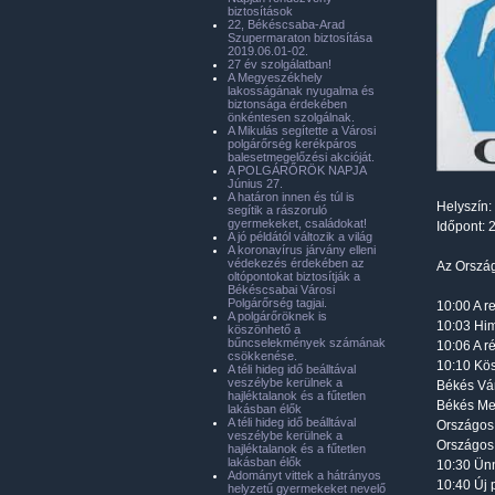
biztosítások
22, Békéscsaba-Arad
Szupermaraton biztosítása
2019.06.01-02.
27 év szolgálatban!
A Megyeszékhely
lakosságának nyugalma és
biztonsága érdekében
önkéntesen szolgálnak.
A Mikulás segítette a Városi
polgárőrség kerékpáros
balesetmegelőzési akcióját.
A POLGÁRŐRÖK NAPJA
Június 27.
A határon innen és túl is
Helyszín
segítik a rászoruló
gyermekeket, családokat!
Időpont: 
A jó példától változik a világ
A koronavírus járvány elleni
védekezés érdekében az
Az Ország
oltópontokat biztosítják a
Békéscsabai Városi
Polgárőrség tagjai.
10:00 A r
A polgárőröknek is
10:03 Hi
köszönhető a
bűncselekmények számának
10:06 A r
csökkenése.
10:10 Kö
A téli hideg idő beálltával
veszélybe kerülnek a
Békés Vár
hajléktalanok és a fűtetlen
Békés Meg
lakásban élők
A téli hideg idő beálltával
Országos 
veszélybe kerülnek a
Országos 
hajléktalanok és a fűtetlen
lakásban élők
10:30 Ünn
Adományt vittek a hátrányos
10:40 Új 
helyzetű gyermekeket nevelő