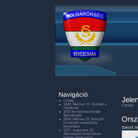
Navigáció
Jelen
Címlap
1848. Március 15. Tisztelet a
Címlap
Hősöknek
2012 évi Közhasznúsági
Beszámolók
Orsz
2018. Március 15. Nemzeti
Ünnepünk rendezvény
biztosítása
Szerző:
b
2021. augusztus 20.
Államalapító Szent István
Napján rendezvény