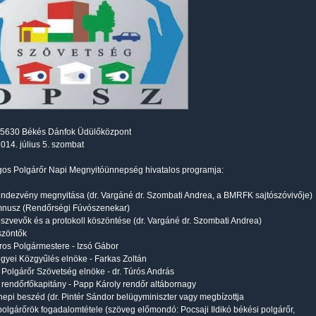
: 5630 Békés Dánfok Üdülőközpont
2014. július 5. szombat
os Polgárőr Napi Megnyitóünnepség hivatalos programja:
endezvény megnyitása (dr. Vargáné dr. Szombati Andrea, a BMRFK sajtószóvivője)
mnusz (Rendőrségi Fúvószenekar)
észvevők és a protokoll köszöntése (dr. Vargáné dr. Szombati Andrea)
szöntők
os Polgármestere - Izsó Gábor
yei Közgyűlés elnöke - Farkas Zoltán
Polgárőr Szövetség elnöke - dr. Túrós András
rendőrfőkapitány - Papp Károly rendőr altábornagy
epi beszéd (dr. Pintér Sándor belügyminiszter vagy megbízottja
polgárőrök fogadalomtétele (szöveg előmondó: Pocsaji Ildikó békési polgárőr,