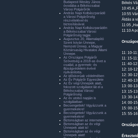
Budapesti Wesley János
Békés Vár
óvodába a Békéscsabai
10:45 A „
Városi Polgárőrök
András Napi Kolbászparádé
10:55 Vá
a Városi Polgárőrség
Áldás a v
részvételével és
biztosításával.
11:05 „Ha
András Napi Kolbászparádén
11:10 A p
a Békéscsabai Városi
Polgárőrség tagjai.
Augusztus 20. Államalapító
Országos
Szent István Ünnepe,
Nemzeti Ünnep, a Magyar
Köztársaság Hivatalos Állami
11: 10-11
Ünnepe.
Az Országos Polgárőr
11: 15-11
Szövetség a 2018-as évet a
11: 40-12
család, a gyermek- és
ifjúságvédelem évévé
12: 10-12
nyilvánította.
12: 30-12
Az időskorúak védelmében
Az Év Polgárőr Egyesülete
12: 40-13
Az Év végi Ünnepek alatt,
13: 00-13
fokozott szolgálatot lát el a
Békéscsabai Városi
13: 15-13
Polgárőrség
13: 30-14
Az év utolsó napján is
szolgálatban
14: 00-15
Becsengettek! Vigyázzunk a
15: 00-15
gyermekekre!
Becsöngettek! Vigyázzunk a
15: 55-16
gyermekekre!
Biztonságban az interneten
Biztonságban az év végi
Országos
Ünnepek alatt is!
Biztonságban az év végi
Ünnepek alatt!
Érkeztet