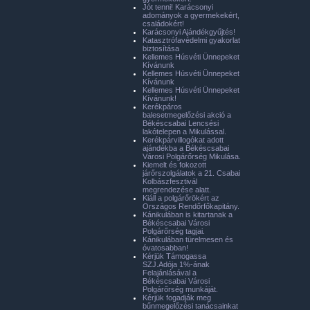
Jót tenni! Karácsonyi
adományok a gyermekekért,
családokért!
Karácsonyi Ajándékgyűjtés!
Katasztrófavédelmi gyakorlat
biztosítása
Kellemes Húsvéti Ünnepeket
Kívánunk
Kellemes Húsvéti Ünnepeket
Kívánunk
Kellemes Húsvéti Ünnepeket
Kívánunk!
Kerékpáros
balesetmegelőzési akció a
Békéscsabai Lencsési
lakótelepen a Mikulással.
Kerékpárvillogókat adott
ajándékba a Békéscsabai
Városi Polgárőrség Mikulása.
Kiemelt és fokozott
járőrszolgálatok a 21. Csabai
Kolbászfesztivál
megrendezése alatt.
Kiáll a polgárőrökért az
Országos Rendőrfőkapitány.
Kánikulában is kitartanak a
Békéscsabai Városi
Polgárőrség tagjai.
Kánikulában türelmesen és
óvatosabban!
Kérjük Támogassa
SZJ.Adója 1%-ának
Felajánlásával a
Békéscsabai Városi
Polgárőrség munkáját.
Kérjük fogadják meg
bűnmegelőzési tanácsainkat