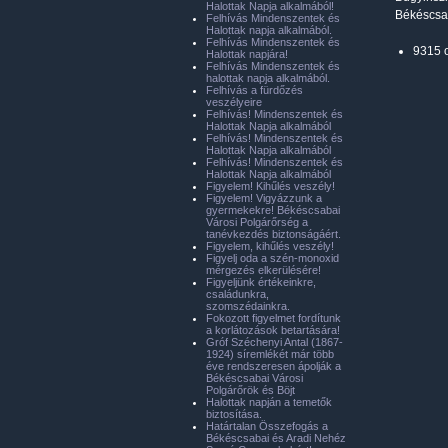
Halottak Napja alkalmából!
Békéscsa
Felhívás Mindenszentek és
Halottak napja alkalmából.
Felhívás Mindenszentek és
9315 
Halottak napjára!
Felhívás Mindenszentek és
halottak napja alkalmából.
Felhívás a fürdőzés
veszélyeire
Felhívás! Mindenszentek és
Halottak Napja alkalmából
Felhívás! Mindenszentek és
Halottak Napja alkalmából
Felhívás! Mindenszentek és
Halottak Napja alkalmából
Figyelem! Kihűlés veszély!
Figyelem! Vigyázzunk a
gyermekekre! Békéscsabai
Városi Polgárőrség a
tanévkezdés biztonságáért.
Figyelem, kihűlés veszély!
Figyelj oda a szén-monoxid
mérgezés elkerülésére!
Figyeljünk értékeinkre,
családunkra,
szomszédainkra.
Fokozott figyelmet fordítunk
a korlátozások betartására!
Gróf Széchenyi Antal (1867-
1924) síremlékét már több
éve rendszeresen ápolják a
Békéscsabai Városi
Polgárőrök és Böjt
Halottak napján a temetők
biztosítása.
Határtalan Összefogás a
Békéscsabai és Aradi Nehéz