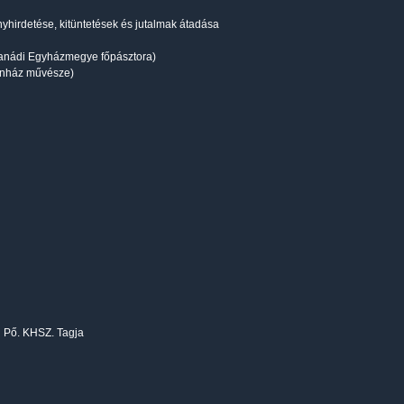
nyhirdetése, kitüntetések és jutalmak átadása
sanádi Egyházmegye főpásztora)
zinház művésze)
si Pő. KHSZ. Tagja