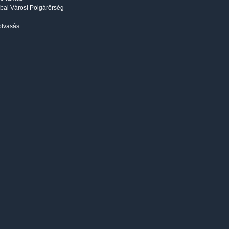
bai Városi Polgárőrség
olvasás