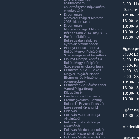
házifőorvosra,
8: 00-: H
önkormányzati képviselőre
(Sárkányh
emlékeztünk
Drogmentes
12: 00-: 
Magyarországért Maraton
13: 00-: 
2015. biztosítása
Drogmentes
13: 00-: 
Magyarországért Maraton
13: 00-: 
Békéscsaba 2014. május 16.
Együttműködés a
13: 00-: 
Békéscsabán élők, és
nyaralók biztonságáért
Elhunyt Cseke János a
Egyéb p
Békés Megyei Polgárőrök
8: 00-: 
Szövetsége elnökhelyettese
Elhunyt Matajsz András a
8: 00-: D
Békés Megyei Polgárőr
8: 00-: K
Szövetség elnökségi tagja
Elismerés a XVIII. Békés
8: 00-: V
Megyei Polgárőr Napon
9: 00-: S
Elismerés és köszönet a
polgárőröknek.
13: 00-: 
Elismerések a Békéscsabai
13: 00-: 
Városi Polgárőrség
Közgyűlésén.
13: 00-: 
Emlékezzünk Hőseinkre!
13: 00-: 
Eredményekben Gazdag
Boldog Új Esztendőt és Jó
Egészséget Kívánunk!
Egész nap
Felhívás
Felhívás Halottak Napja
12: 30-: S
Alkalmából
Felhívás Halottak Napja
alkalmából
Mindenkit
Felhívás Mindenszentek és
Halottak Napja alkalmából
Felhívás Mindenszentek és
Bugyinsz