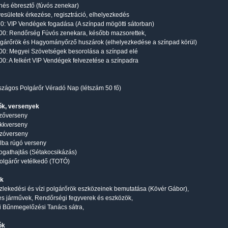
enés ébresztő (fúvós zenekar)
yesületek érkezése, regisztráció, elhelyezkedés
 50: VIP Vendégek fogadása (A színpad mögötti sátorban)
 00: Rendőrség Fúvós zenekara, később mazsorettek,
gárőrök és Hagyományőrző huszárok (elhelyezkedése a színpad körül)
 00: Megyei Szövetségek besorolása a színpad elé
 00: A felkért VIP Vendégek felvezetése a színpadra
rszágos Polgárőr Véradó Nap (létszám 50 fő)
ők, versenyek
őzőverseny
akkverseny
szóverseny
élba rúgó verseny
Fogathajtás (Sétakocsikázás)
Polgárőr vetélkedő (TOTÓ)
ok
özlekedési és vízi polgárőrök eszközeinek bemutatása (Kövér Gábor),
s járművek, Rendőrségi fegyverek és eszközök,
i Bűnmegelőzési Tanács sátra,
ók