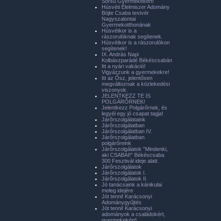
Sorsú Gyermekekért!
Húsvéti Élelmiszer Adomány
Böjte Csaba testvér
Nagyszalontai
Gyermekotthonának
Húsvétkor is a
rászorulóknak segítenek.
Húsvétkor is a rászorulókon
segítenek!
IX. András Napi
Kolbászparádé Békéscsabán
Itt a nyári vakáció!
Vigyázzunk a gyermekekre!
Itt az Ősz, jelentősen
megváltoznak a közlekedési
viszonyok.
JELENTKEZZ TE IS
POLGÁRŐRNEK!
Jelentkezz Polgárőrnek, és
legyél egy jó csapat tagja!
Járőrszolgálataink
Járőrszolgálatban
Járőrszolgálatban IV.
Járőrszolgálatban
polgárőreink
Járőrszolgálatok "Mindenki,
aki CSABAI!" Békéscsaba
300 Fesztivál ideje alatt.
Járőrszolgálatok
Járőrszolgálatok I.
Járőrszolgálatok II.
Jó tanácsaink a kánikulai
meleg idejére
Jót tenni! Karácsonyi
Adománygyűjtés
Jót tenni! Karácsonyi
adományok a családokért,
gyermekekért!