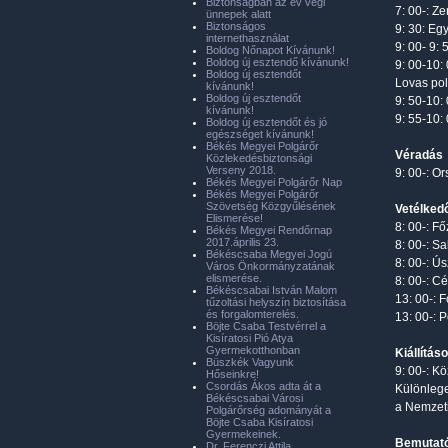
Biztonságban az év végi
7: 00-: Z
ünnepek alatt
Biztonságos
9: 30: Eg
internethasználat
9: 00- 9:
Boldog Nőnapot Kívánunk!
Boldog új esztendő kívánunk!
9: 00-10:
Boldog új esztendőt
Lovas pol
kívánunk!
Boldog új esztendőt
9: 50-10:
kívánunk!
9: 55-10:
Boldog új esztendőt és jó
egészséget kívánunk!
Békés Megyei Polgárőr
Véradás
Közlekedésbiztonsági
Verseny 2018.
9: 00-: O
Békés Megyei Polgárőr Nap
Békés Megyei Polgárőr
Szövetség Közgyűlésének
Vetélked
Elismerése!
8: 00-: F
Békés Megyei Rendőrnap
2017.április 23.
8: 00-: S
Békéscsaba Megyei Jogú
8: 00-: Ú
Város Önkormányzatának
elismerése.
8: 00-: C
Békéscsabai István Malom
13: 00-: 
tűzoltási helyszín biztosítása
és forgalomterelés.
13: 00-: 
Böjte Csaba Testvérrel a
Kisíratosi Pió Atya
Gyermekotthonban
Kiállítás
Büszkék Vagyunk
9: 00-: K
Hőseinkre!
Csordás Ákos adta át a
Különlege
Békéscsabai Városi
a Nemzet
Polgárőrség adományát a
Böjte Csaba Kisíratosi
Gyermekeinek.
Bemutat
Dr. Ferenczi Attila