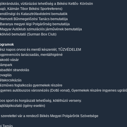
ajókirándulás, víztúrázási lehetőség a Békési Kettős- Körösön
ajó, Kálmán Tibor Békési Sportreferens)
Rendőrségi és Katasztrófavédelmi bemutatók
A Nemzeti Bűnmegelőzési Tanács bemutatója
A Baranya megyei légi Polgárőrség bemutatója
A Magyar Autóklub szimulációs járművének bemutatója
Ökölvívó bemutató (Surman Box Club)
rogramok
Egész napos orvosi és mentő készenlét, TŰZVÉDELEM
rogprevenciós tanácsadás, mentálhigiéné
irakodó vásár
idámpark
zabadtéri strandolás
Lovaglás
Sétakocsikázás
Kézműves foglalkozás gyermekek részére
Ingyenes autóbuszos városnézés (Dottó vonat), Gyermekek részére ingyenes ugrál
os sport és horgászati lehetőség, kötélhúzó verseny.
ajtótájékoztató (igény esetén)
 szeretettel vár a rendező Békés Megyei Polgárőrök Szövetsége
ki Tamás