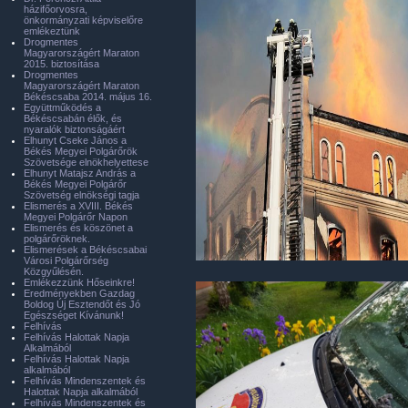
házifőorvosra,
önkormányzati képviselőre
emlékeztünk
Drogmentes
Magyarországért Maraton
2015. biztosítása
Drogmentes
Magyarországért Maraton
Békéscsaba 2014. május 16.
Együttműködés a
Békéscsabán élők, és
nyaralók biztonságáért
Elhunyt Cseke János a
Békés Megyei Polgárőrök
Szövetsége elnökhelyettese
Elhunyt Matajsz András a
Békés Megyei Polgárőr
Szövetség elnökségi tagja
Elismerés a XVIII. Békés
Megyei Polgárőr Napon
Elismerés és köszönet a
polgárőröknek.
Elismerések a Békéscsabai
Városi Polgárőrség
Közgyűlésén.
Emlékezzünk Hőseinkre!
Eredményekben Gazdag
Boldog Új Esztendőt és Jó
Egészséget Kívánunk!
Felhívás
Felhívás Halottak Napja
Alkalmából
Felhívás Halottak Napja
alkalmából
Felhívás Mindenszentek és
Halottak Napja alkalmából
Felhívás Mindenszentek és