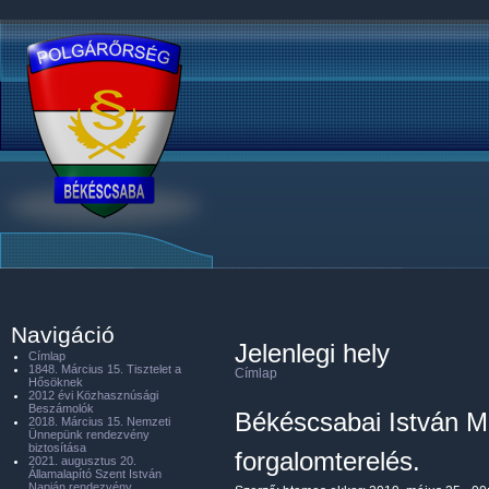
Navigáció
Jelenlegi hely
Címlap
1848. Március 15. Tisztelet a
Címlap
Hősöknek
2012 évi Közhasznúsági
Beszámolók
Békéscsabai István Ma
2018. Március 15. Nemzeti
Ünnepünk rendezvény
biztosítása
forgalomterelés.
2021. augusztus 20.
Államalapító Szent István
Napján rendezvény