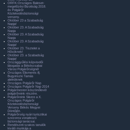
ORFK-Országos Baleset-
megelőzési Bizottság 2018.
év Polgárőr
Közlekedésbiztonsági
verseny.
Október 23 a Szabadság
Napja!
Október 23. A Szabadság
Napja
Október 23. A Szabadság
Napja
Október 23. A Szabadság
Napja!
Október 23. Tisztelet a
Hősöknek!
Október 23. a Szabadság
Napja!
Országgyűlési képviselői
látogatás a Békéscsabai
Városi Polgárőrségnél
Országos Elismerés ifj.
Bugyinszki Tamás
alelnöknek
Országos Polgárőr Nap
Országos Polgárőr Nap 2014
Polgármesteri köszönőlevél
polgárőreink részére.
Polgárőreink Sikere a X.
Országos Polgárőr
Közlekedésbiztonsági
Verseny Békés Megyei
Döntőjén.
Polgárőrség nyári turisztikai
szezonra vonatkozó
biztonsági tanácsai.
Rendészeti szakos tanulók
kiváló munkája a