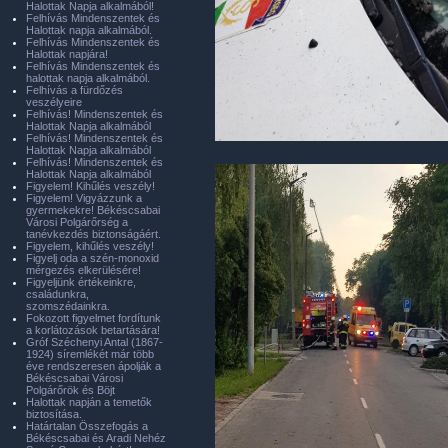
Halottak Napja alkalmából!
Felhívás Mindenszentek és
Halottak napja alkalmából.
Felhívás Mindenszentek és
Halottak napjára!
Felhívás Mindenszentek és
halottak napja alkalmából.
Felhívás a fürdőzés
veszélyeire
Felhívás! Mindenszentek és
Halottak Napja alkalmából
Felhívás! Mindenszentek és
Halottak Napja alkalmából
Felhívás! Mindenszentek és
Halottak Napja alkalmából
Figyelem! Kihűlés veszély!
Figyelem! Vigyázzunk a
gyermekekre! Békéscsabai
Városi Polgárőrség a
tanévkezdés biztonságáért.
Figyelem, kihűlés veszély!
Figyelj oda a szén-monoxid
mérgezés elkerülésére!
Figyeljünk értékeinkre,
családunkra,
szomszédainkra.
Fokozott figyelmet fordítunk
a korlátozások betartására!
Gróf Széchenyi Antal (1867-
1924) síremlékét már több
éve rendszeresen ápolják a
Békéscsabai Városi
Polgárőrök és Böjt
Halottak napján a temetők
biztosítása.
Határtalan Összefogás a
Békéscsabai és Aradi Nehéz