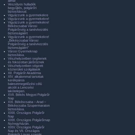
álma!
Veszélyes hulladék
begyűjtés, polgárőri
biztosítással.
Vigyázzunk a gyermekekre
Vigyázzunk a gyermekekre!
Vigyázzunk a gyermekekre!
Békéscsabai Városi
Polgárőrség a tanévkezdés
biztonságáért
Vigyázzunk a gyermekekre!
„Békéscsabai Városi
Polgárőrség a tanévkezdés
biztonságáért”
Városi Gyermeknap
biztosítása.
Vészhelyzetben segítenek
és fokozottan járőröznek
Vészhelyzetben végzett
közterületi szolgálatok
XII. Polgárőr Akadémia
XIV. alkalommal tartottak
kerékpáros
balesetmegelőzési célú
akciót a Lencsési
lakótelepen.
XVII. Békés Megyei Polgárőr
Nap
XXI. Békéscsaba – Arad –
Békéscsaba Szupermaraton
biztosítása.
XXIII. Országos Polgárőr
Nap
XXIII. Országos Polgárőrnap
Nyíregyházán.
XXIV. Országos Polgárőr
Nap és VII. Országos
Polgárőr Lovas szemle