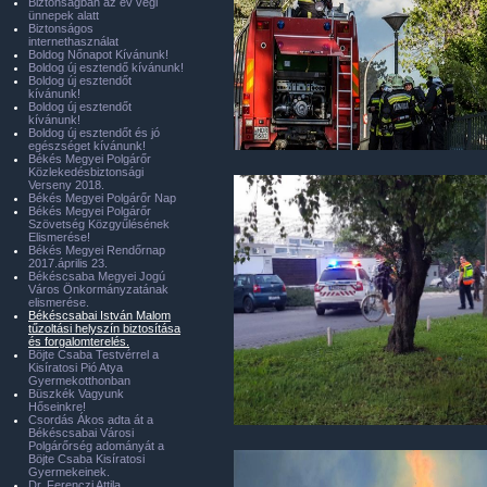
Biztonságban az év végi
ünnepek alatt
Biztonságos
internethasználat
Boldog Nőnapot Kívánunk!
Boldog új esztendő kívánunk!
Boldog új esztendőt
kívánunk!
Boldog új esztendőt
kívánunk!
Boldog új esztendőt és jó
egészséget kívánunk!
Békés Megyei Polgárőr
Közlekedésbiztonsági
Verseny 2018.
Békés Megyei Polgárőr Nap
Békés Megyei Polgárőr
Szövetség Közgyűlésének
Elismerése!
Békés Megyei Rendőrnap
2017.április 23.
Békéscsaba Megyei Jogú
Város Önkormányzatának
elismerése.
Békéscsabai István Malom
tűzoltási helyszín biztosítása
és forgalomterelés.
Böjte Csaba Testvérrel a
Kisíratosi Pió Atya
Gyermekotthonban
Büszkék Vagyunk
Hőseinkre!
Csordás Ákos adta át a
Békéscsabai Városi
Polgárőrség adományát a
Böjte Csaba Kisíratosi
Gyermekeinek.
Dr. Ferenczi Attila