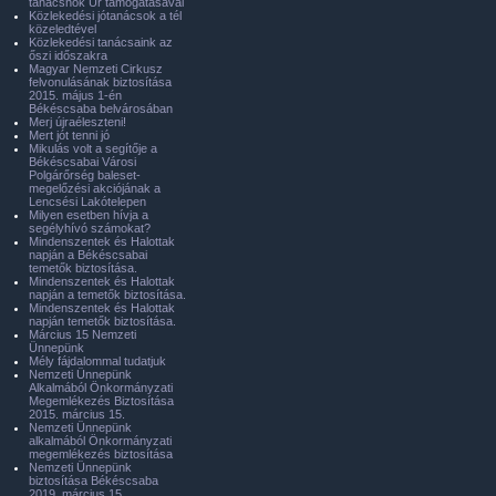
tanácsnok Úr támogatásával
Közlekedési jótanácsok a tél
közeledtével
Közlekedési tanácsaink az
őszi időszakra
Magyar Nemzeti Cirkusz
felvonulásának biztosítása
2015. május 1-én
Békéscsaba belvárosában
Merj újraéleszteni!
Mert jót tenni jó
Mikulás volt a segítője a
Békéscsabai Városi
Polgárőrség baleset-
megelőzési akciójának a
Lencsési Lakótelepen
Milyen esetben hívja a
segélyhívó számokat?
Mindenszentek és Halottak
napján a Békéscsabai
temetők biztosítása.
Mindenszentek és Halottak
napján a temetők biztosítása.
Mindenszentek és Halottak
napján temetők biztosítása.
Március 15 Nemzeti
Ünnepünk
Mély fájdalommal tudatjuk
Nemzeti Ünnepünk
Alkalmából Önkormányzati
Megemlékezés Biztosítása
2015. március 15.
Nemzeti Ünnepünk
alkalmából Önkormányzati
megemlékezés biztosítása
Nemzeti Ünnepünk
biztosítása Békéscsaba
2019. március 15.