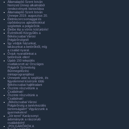
Államalapító Szent István
Nemzeti Ünnep alkalmából
rendezvények biztosítása
Államalapító Szent István
Ünnepe 2019. augusztus 20.
Élelmiszercsomaggal és
cipődobozos ajándékokkal
segítettek a polgárőrök.
Életbe lép a vörös kód jelzés!
Évértékelő Közgyűlés a
Békéscsabai Városi
Polgárőrségnél
Így védjük házunkat,
lakásunkat a betörőktől, míg
a család nyaral.
Óvjuk nyaralóinkat a
betörések ellen!
Újabb 150 település
csatlakozott az Országos
Polgárőr Szövetség
Bűnmegelőzési
mintaprogramjához
Ünnepek után is segítünk, és
figyelemmel kísérünk több
Békéscsabai hajléktalant
Őszinte részvétünk a
Családnak!
Őszinte részvétünk a
Családnak!
„Békéscsabai Városi
Polgárőrség a tanévkezdés
biztonságáért” Vigyázzunk a
gyermekekre!
„Jót tenni” Karácsonyi
adományok a rászoruló
családokért!
„POLGÁRŐRÖK A