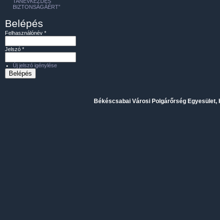
TANÉVKEZDÉS
BIZTONSÁGÁÉRT”
Belépés
Felhasználónév
*
Jelszó
*
Új jelszó igénylése
Békéscsabai Városi Polgárőrség Egyesület, H