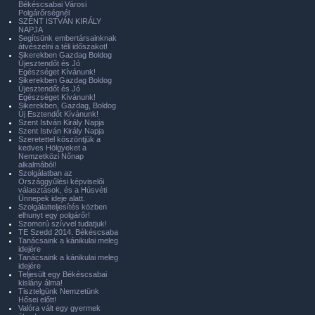
Békéscsabai Városi
Polgárőrségnél
SZENT ISTVÁN KIRÁLY
NAPJA
Segítsünk embertársainknak
átvészelni a téli időszakot!
Sikerekben Gazdag Boldog
Újesztendőt és Jó
Egészséget Kívánunk!
Sikerekben Gazdag Boldog
Újesztendőt és Jó
Egészséget Kívánunk!
Sikerekben, Gazdag, Boldog
Új Esztendőt Kívánunk!
Szent István Király Napja
Szent István Király Napja
Szeretettel köszöntjük a
kedves Hölgyeket a
Nemzetközi Nőnap
alkalmából!
Szolgálatban az
Országgyűlési képviselői
választások, és a Húsvéti
Ünnepek ideje alatt.
Szolgálatteljesítés közben
elhunyt egy polgárőr!
Szomorú szívvel tudatjuk!
TE Szedd 2014. Békéscsaba
Tanácsaink a kánikulai meleg
idejére
Tanácsaink a kánikulai meleg
idejére
Teljesült egy Békéscsabai
kislány álma!
Tisztelgünk Nemzetünk
Hősei előtt!
Valóra vált egy gyermek