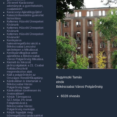
Jót tenni! Karácsonyi
adományok a gyermekekért,
családokért!
Karácsonyi Ajándékgyűjtés!
Katasztrófavédelmi gyakorlat
biztosítása
Kellemes Húsvéti Ünnepeket
Kívánunk
Kellemes Húsvéti Ünnepeket
Kívánunk
Kellemes Húsvéti Ünnepeket
Kívánunk!
Kerékpáros
balesetmegelőzési akció a
Békéscsabai Lencsési
lakótelepen a Mikulással.
Kerékpárvillogókat adott
ajándékba a Békéscsabai
Városi Polgárőrség Mikulása.
Kiemelt és fokozott
járőrszolgálatok a 21. Csabai
Kolbászfesztivál
megrendezése alatt.
Kiáll a polgárőrökért az
Bugyinszki Tamás
Országos Rendőrfőkapitány.
Kánikulában is kitartanak a
elnök
Békéscsabai Városi
Békéscsabai Városi Polgárőrség
Polgárőrség tagjai.
Kánikulában türelmesen és
óvatosabban!
6028 olvasás
Kérjük Támogassa
SZJ.Adója 1%-ának
Felajánlásával a
Békéscsabai Városi
Polgárőrség munkáját.
Kérjük fogadják meg
bűnmegelőzési tanácsainkat