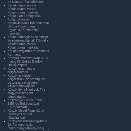
az Ünnepi készülődéskor
Kérjük támogassa a
Békéscsabai Városi
Polgárőrség munkáját.
Kérjük Önt Támogassa
Adója. 1%-ának
felajánlásával a Békéscsabai
Városi Polgárőrség
Egyesület Közhasznú
munkáját.
Kérjük, támogassa személyi
jövedelemadójának 1%-val a
Békéscsabai Városi
Polgárőrség munkáját.
Két hét szigorításról döntött a
Kormány.
Környezetvédelmi Nap 2014.
május 31. Békés Dánfoki
Üdülőközpont
Köszönet a magyar
polgárőröknek
Köszönet minden
polgárőrnek az országunk
biztonsága érdekében
kifejtett munkájáért!
Köszönjük a Hankook Tire
Magyarország Kft.
támogatását.
Köszöntjük Simon János
1956-os Békéscsabai
Forradalmárt!
Köszönőlevél Papp Károly
Országos rendőr-
főkapitánytól
Közlekedésbiztonsági Akció
Dr. Ferenczi Attila
Önkormányzati képviselő,