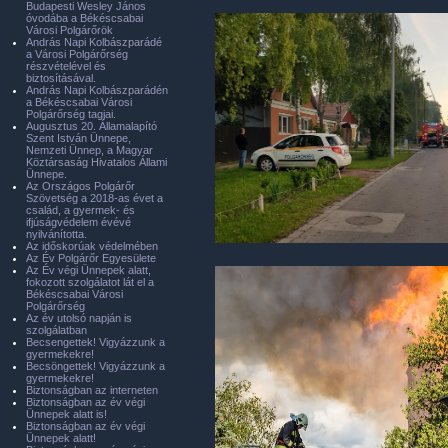
Budapesti Wesley János
óvodába a Békéscsabai
Városi Polgárőrök
András Napi Kolbászparádé
a Városi Polgárőrség
részvételével és
biztosításával.
András Napi Kolbászparádén
a Békéscsabai Városi
Polgárőrség tagjai.
Augusztus 20. Államalapító
Szent István Ünnepe,
Nemzeti Ünnep, a Magyar
Köztársaság Hivatalos Állami
Ünnepe.
Az Országos Polgárőr
Szövetség a 2018-as évet a
család, a gyermek- és
ifjúságvédelem évévé
nyilvánította.
Az időskorúak védelmében
Az Év Polgárőr Egyesülete
Az Év végi Ünnepek alatt,
fokozott szolgálatot lát el a
Békéscsabai Városi
Polgárőrség
Az év utolsó napján is
szolgálatban
Becsengettek! Vigyázzunk a
gyermekekre!
Becsöngettek! Vigyázzunk a
gyermekekre!
Biztonságban az interneten
Biztonságban az év végi
Ünnepek alatt is!
Biztonságban az év végi
Ünnepek alatt!