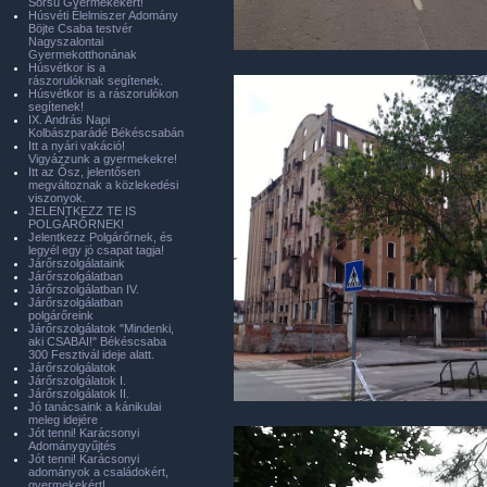
Sorsú Gyermekekért!
Húsvéti Élelmiszer Adomány
Böjte Csaba testvér
Nagyszalontai
Gyermekotthonának
Húsvétkor is a
rászorulóknak segítenek.
Húsvétkor is a rászorulókon
segítenek!
IX. András Napi
Kolbászparádé Békéscsabán
Itt a nyári vakáció!
Vigyázzunk a gyermekekre!
Itt az Ősz, jelentősen
megváltoznak a közlekedési
viszonyok.
JELENTKEZZ TE IS
POLGÁRŐRNEK!
Jelentkezz Polgárőrnek, és
legyél egy jó csapat tagja!
Járőrszolgálataink
Járőrszolgálatban
Járőrszolgálatban IV.
Járőrszolgálatban
polgárőreink
Járőrszolgálatok "Mindenki,
aki CSABAI!" Békéscsaba
300 Fesztivál ideje alatt.
Járőrszolgálatok
Járőrszolgálatok I.
Járőrszolgálatok II.
Jó tanácsaink a kánikulai
meleg idejére
Jót tenni! Karácsonyi
Adománygyűjtés
Jót tenni! Karácsonyi
adományok a családokért,
gyermekekért!