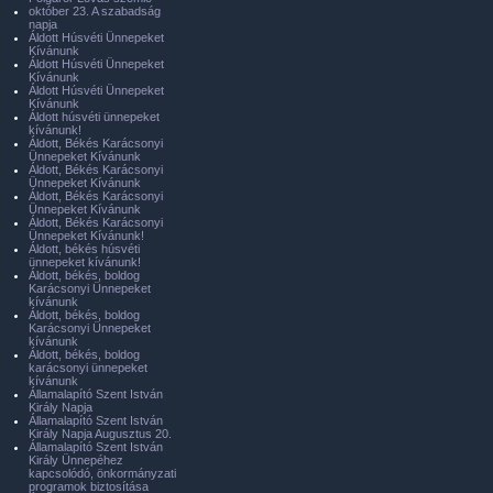
október 23. A szabadság
napja
Áldott Húsvéti Ünnepeket
Kívánunk
Áldott Húsvéti Ünnepeket
Kívánunk
Áldott Húsvéti Ünnepeket
Kívánunk
Áldott húsvéti ünnepeket
kívánunk!
Áldott, Békés Karácsonyi
Ünnepeket Kívánunk
Áldott, Békés Karácsonyi
Ünnepeket Kívánunk
Áldott, Békés Karácsonyi
Ünnepeket Kívánunk
Áldott, Békés Karácsonyi
Ünnepeket Kívánunk!
Áldott, békés húsvéti
ünnepeket kívánunk!
Áldott, békés, boldog
Karácsonyi Ünnepeket
kívánunk
Áldott, békés, boldog
Karácsonyi Ünnepeket
kívánunk
Áldott, békés, boldog
karácsonyi ünnepeket
kívánunk
Államalapító Szent István
Király Napja
Államalapító Szent István
Király Napja Augusztus 20.
Államalapító Szent István
Király Ünnepéhez
kapcsolódó, önkormányzati
programok biztosítása