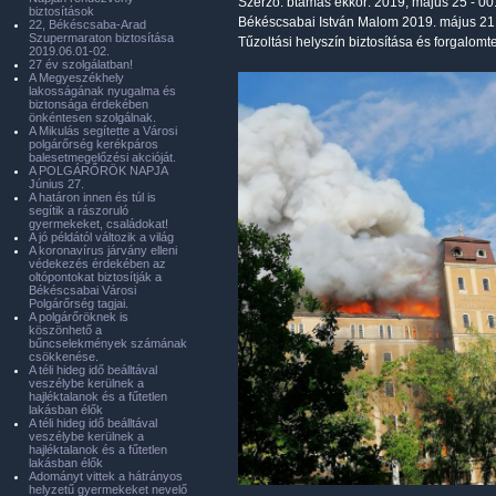
Szerző:
btamas
ekkor: 2019, május 25 - 00
biztosítások
Békéscsabai István Malom 2019. május 21
22, Békéscsaba-Arad
Szupermaraton biztosítása
Tűzoltási helyszín biztosítása és forgalomt
2019.06.01-02.
27 év szolgálatban!
A Megyeszékhely
lakosságának nyugalma és
biztonsága érdekében
önkéntesen szolgálnak.
A Mikulás segítette a Városi
polgárőrség kerékpáros
balesetmegelőzési akcióját.
A POLGÁRŐRÖK NAPJA
Június 27.
A határon innen és túl is
segítik a rászoruló
gyermekeket, családokat!
A jó példától változik a világ
A koronavírus járvány elleni
védekezés érdekében az
oltópontokat biztosítják a
Békéscsabai Városi
Polgárőrség tagjai.
A polgárőröknek is
köszönhető a
bűncselekmények számának
csökkenése.
A téli hideg idő beálltával
veszélybe kerülnek a
hajléktalanok és a fűtetlen
lakásban élők
A téli hideg idő beálltával
veszélybe kerülnek a
hajléktalanok és a fűtetlen
lakásban élők
Adományt vittek a hátrányos
helyzetű gyermekeket nevelő