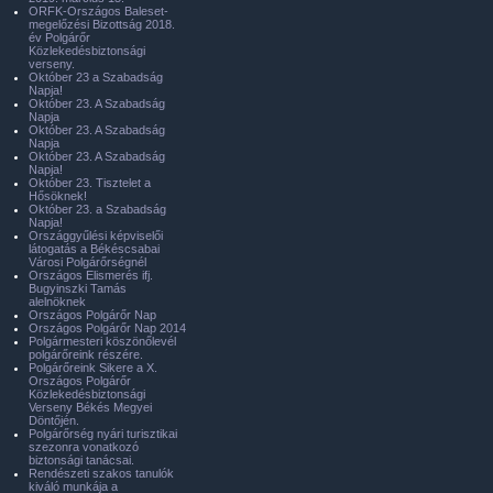
ORFK-Országos Baleset-
megelőzési Bizottság 2018.
év Polgárőr
Közlekedésbiztonsági
verseny.
Október 23 a Szabadság
Napja!
Október 23. A Szabadság
Napja
Október 23. A Szabadság
Napja
Október 23. A Szabadság
Napja!
Október 23. Tisztelet a
Hősöknek!
Október 23. a Szabadság
Napja!
Országgyűlési képviselői
látogatás a Békéscsabai
Városi Polgárőrségnél
Országos Elismerés ifj.
Bugyinszki Tamás
alelnöknek
Országos Polgárőr Nap
Országos Polgárőr Nap 2014
Polgármesteri köszönőlevél
polgárőreink részére.
Polgárőreink Sikere a X.
Országos Polgárőr
Közlekedésbiztonsági
Verseny Békés Megyei
Döntőjén.
Polgárőrség nyári turisztikai
szezonra vonatkozó
biztonsági tanácsai.
Rendészeti szakos tanulók
kiváló munkája a