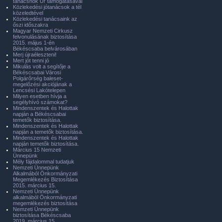
tanácsnok Úr támogatásával
Közlekedési jótanácsok a tél
közeledtével
Közlekedési tanácsaink az
őszi időszakra
Magyar Nemzeti Cirkusz
felvonulásának biztosítása
2015. május 1-én
Békéscsaba belvárosában
Merj újraéleszteni!
Mert jót tenni jó
Mikulás volt a segítője a
Békéscsabai Városi
Polgárőrség baleset-
megelőzési akciójának a
Lencsési Lakótelepen
Milyen esetben hívja a
segélyhívó számokat?
Mindenszentek és Halottak
napján a Békéscsabai
temetők biztosítása.
Mindenszentek és Halottak
napján a temetők biztosítása.
Mindenszentek és Halottak
napján temetők biztosítása.
Március 15 Nemzeti
Ünnepünk
Mély fájdalommal tudatjuk
Nemzeti Ünnepünk
Alkalmából Önkormányzati
Megemlékezés Biztosítása
2015. március 15.
Nemzeti Ünnepünk
alkalmából Önkormányzati
megemlékezés biztosítása
Nemzeti Ünnepünk
biztosítása Békéscsaba
2019. március 15.