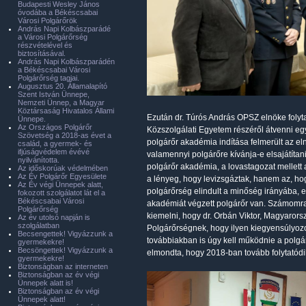
Budapesti Wesley János
óvodába a Békéscsabai
Városi Polgárőrök
András Napi Kolbászparádé
a Városi Polgárőrség
részvételével és
biztosításával.
András Napi Kolbászparádén
a Békéscsabai Városi
Polgárőrség tagjai.
Augusztus 20. Államalapító
Szent István Ünnepe,
Nemzeti Ünnep, a Magyar
Köztársaság Hivatalos Állami
Ezután dr. Túrós András OPSZ elnöke folyta
Ünnepe.
Az Országos Polgárőr
Közszolgálati Egyetem részéről átvenni egy
Szövetség a 2018-as évet a
polgárőr akadémia indítása felmerült az el
család, a gyermek- és
ifjúságvédelem évévé
valamennyi polgárőre kívánja-e elsajátítani
nyilvánította.
polgárőr akadémia, a lovastagozat mellet
Az időskorúak védelmében
Az Év Polgárőr Egyesülete
a lényeg, hogy levizsgáztak, hanem az, hog
Az Év végi Ünnepek alatt,
polgárőrség elindult a minőség irányába, 
fokozott szolgálatot lát el a
Békéscsabai Városi
akadémiát végzett polgárőr van. Számomra a
Polgárőrség
kiemelni, hogy dr. Orbán Viktor, Magyaro
Az év utolsó napján is
szolgálatban
Polgárőrségnek, hogy ilyen kiegyensúlyozot
Becsengettek! Vigyázzunk a
továbbiakban is úgy kell működnie a polgá
gyermekekre!
Becsöngettek! Vigyázzunk a
elmondta, hogy 2018-ban tovább folytatódi
gyermekekre!
Biztonságban az interneten
Biztonságban az év végi
Ünnepek alatt is!
Biztonságban az év végi
Ünnepek alatt!