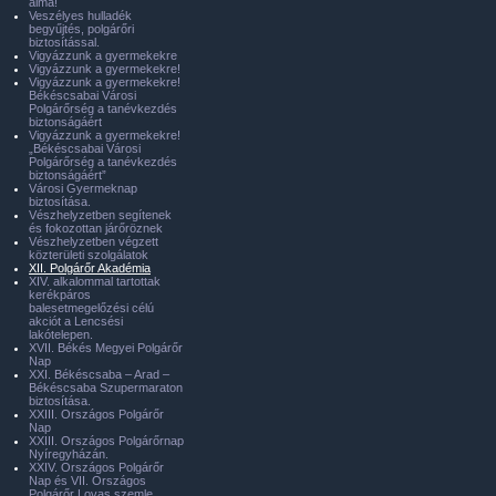
álma!
Veszélyes hulladék
begyűjtés, polgárőri
biztosítással.
Vigyázzunk a gyermekekre
Vigyázzunk a gyermekekre!
Vigyázzunk a gyermekekre!
Békéscsabai Városi
Polgárőrség a tanévkezdés
biztonságáért
Vigyázzunk a gyermekekre!
„Békéscsabai Városi
Polgárőrség a tanévkezdés
biztonságáért”
Városi Gyermeknap
biztosítása.
Vészhelyzetben segítenek
és fokozottan járőröznek
Vészhelyzetben végzett
közterületi szolgálatok
XII. Polgárőr Akadémia
XIV. alkalommal tartottak
kerékpáros
balesetmegelőzési célú
akciót a Lencsési
lakótelepen.
XVII. Békés Megyei Polgárőr
Nap
XXI. Békéscsaba – Arad –
Békéscsaba Szupermaraton
biztosítása.
XXIII. Országos Polgárőr
Nap
XXIII. Országos Polgárőrnap
Nyíregyházán.
XXIV. Országos Polgárőr
Nap és VII. Országos
Polgárőr Lovas szemle