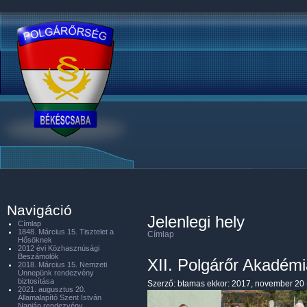
Navigáció
Jelenlegi hely
Címlap
1848. Március 15. Tisztelet a
Címlap
Hősöknek
2012 évi Közhasznúsági
Beszámolók
XII. Polgárőr Akadémi
2018. Március 15. Nemzeti
Ünnepünk rendezvény
biztosítása
Szerző:
btamas
ekkor: 2017, november 20 
2021. augusztus 20.
Államalapító Szent István
Napján rendezvény