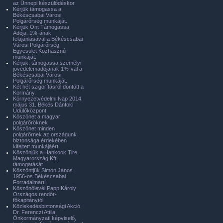
az Ünnepi készülődéskor
Kérjük támogassa a
Békéscsabai Városi
Polgárőrség munkáját.
Kérjük Önt Támogassa
Adója. 1%-ának
felajánlásával a Békéscsabai
Városi Polgárőrség
Egyesület Közhasznú
munkáját.
Kérjük, támogassa személyi
jövedelemadójának 1%-val a
Békéscsabai Városi
Polgárőrség munkáját.
Két hét szigorításról döntött a
Kormány.
Környezetvédelmi Nap 2014.
május 31. Békés Dánfoki
Üdülőközpont
Köszönet a magyar
polgárőröknek
Köszönet minden
polgárőrnek az országunk
biztonsága érdekében
kifejtett munkájáért!
Köszönjük a Hankook Tire
Magyarország Kft.
támogatását.
Köszöntjük Simon János
1956-os Békéscsabai
Forradalmárt!
Köszönőlevél Papp Károly
Országos rendőr-
főkapitánytól
Közlekedésbiztonsági Akció
Dr. Ferenczi Attila
Önkormányzati képviselő,