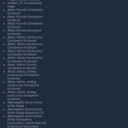
október 23. A szabadság
napja
Áldott Húsvéti Ünnepeket
Kívánunk
Áldott Húsvéti Ünnepeket
Kívánunk
Áldott Húsvéti Ünnepeket
Kívánunk
Áldott húsvéti ünnepeket
kívánunk!
Áldott, Békés Karácsonyi
Ünnepeket Kívánunk
Áldott, Békés Karácsonyi
Ünnepeket Kívánunk
Áldott, Békés Karácsonyi
Ünnepeket Kívánunk
Áldott, Békés Karácsonyi
Ünnepeket Kívánunk!
Áldott, békés húsvéti
ünnepeket kívánunk!
Áldott, békés, boldog
Karácsonyi Ünnepeket
kívánunk
Áldott, békés, boldog
Karácsonyi Ünnepeket
kívánunk
Áldott, békés, boldog
karácsonyi ünnepeket
kívánunk
Államalapító Szent István
Király Napja
Államalapító Szent István
Király Napja Augusztus 20.
Államalapító Szent István
Király Ünnepéhez
kapcsolódó, önkormányzati
programok biztosítása