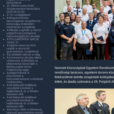
biztosítások
22, Békéscsaba-Arad
Szupermaraton biztosítása
2019.06.01-02.
27 év szolgálatban!
A Megyeszékhely
lakosságának nyugalma és
biztonsága érdekében
önkéntesen szolgálnak.
A Mikulás segítette a Városi
polgárőrség kerékpáros
balesetmegelőzési akcióját.
A POLGÁRŐRÖK NAPJA
Június 27.
A határon innen és túl is
segítik a rászoruló
gyermekeket, családokat!
A jó példától változik a világ
A koronavírus járvány elleni
védekezés érdekében az
oltópontokat biztosítják a
Békéscsabai Városi
Nemzeti Közszolgálati Egyetem Rendészett
Polgárőrség tagjai.
rendőrségi tanácsos, egyetemi docens kös
A polgárőröknek is
köszönhető a
felkészültnek tartotta vizsgáztató kollégák
bűncselekmények számának
tettek, és átadta számukra a XII. Polgárőr 
csökkenése.
A téli hideg idő beálltával
veszélybe kerülnek a
hajléktalanok és a fűtetlen
lakásban élők
A téli hideg idő beálltával
veszélybe kerülnek a
hajléktalanok és a fűtetlen
lakásban élők
Adományt vittek a hátrányos
helyzetű gyermekeket nevelő