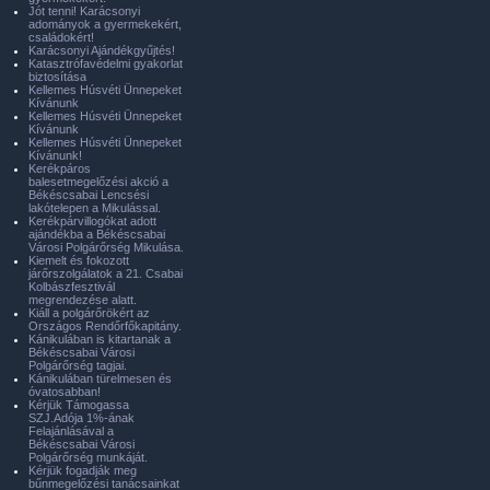
Jót tenni! Karácsonyi
adományok a gyermekekért,
családokért!
Karácsonyi Ajándékgyűjtés!
Katasztrófavédelmi gyakorlat
biztosítása
Kellemes Húsvéti Ünnepeket
Kívánunk
Kellemes Húsvéti Ünnepeket
Kívánunk
Kellemes Húsvéti Ünnepeket
Kívánunk!
Kerékpáros
balesetmegelőzési akció a
Békéscsabai Lencsési
lakótelepen a Mikulással.
Kerékpárvillogókat adott
ajándékba a Békéscsabai
Városi Polgárőrség Mikulása.
Kiemelt és fokozott
járőrszolgálatok a 21. Csabai
Kolbászfesztivál
megrendezése alatt.
Kiáll a polgárőrökért az
Országos Rendőrfőkapitány.
Kánikulában is kitartanak a
Békéscsabai Városi
Polgárőrség tagjai.
Kánikulában türelmesen és
óvatosabban!
Kérjük Támogassa
SZJ.Adója 1%-ának
Felajánlásával a
Békéscsabai Városi
Polgárőrség munkáját.
Kérjük fogadják meg
bűnmegelőzési tanácsainkat