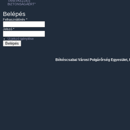
TANÉVKEZDÉS
BIZTONSÁGÁÉRT”
Belépés
Felhasználónév
*
Jelszó
*
Új jelszó igénylése
Békéscsabai Városi Polgárőrség Egyesület, H