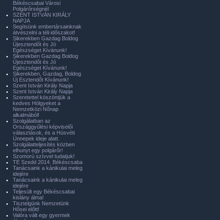
Békéscsabai Városi
Polgárőrségnél
SZENT ISTVÁN KIRÁLY
NAPJA
Segítsünk embertársainknak
átvészelni a téli időszakot!
Sikerekben Gazdag Boldog
Újesztendőt és Jó
Egészséget Kívánunk!
Sikerekben Gazdag Boldog
Újesztendőt és Jó
Egészséget Kívánunk!
Sikerekben, Gazdag, Boldog
Új Esztendőt Kívánunk!
Szent István Király Napja
Szent István Király Napja
Szeretettel köszöntjük a
kedves Hölgyeket a
Nemzetközi Nőnap
alkalmából!
Szolgálatban az
Országgyűlési képviselői
választások, és a Húsvéti
Ünnepek ideje alatt.
Szolgálatteljesítés közben
elhunyt egy polgárőr!
Szomorú szívvel tudatjuk!
TE Szedd 2014. Békéscsaba
Tanácsaink a kánikulai meleg
idejére
Tanácsaink a kánikulai meleg
idejére
Teljesült egy Békéscsabai
kislány álma!
Tisztelgünk Nemzetünk
Hősei előtt!
Valóra vált egy gyermek