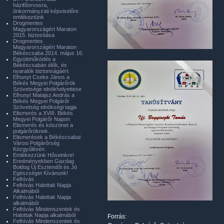
házifőorvosra,
önkormányzati képviselőre
emlékeztünk
Drogmentes
Magyarországért Maraton
2015. biztosítása
Drogmentes
Magyarországért Maraton
Békéscsaba 2014. május 16.
Együttműködés a
Békéscsabán élők, és
nyaralók biztonságáért
Elhunyt Cseke János a
Békés Megyei Polgárőrök
Szövetsége elnökhelyettese
Elhunyt Matajsz András a
Békés Megyei Polgárőr
Szövetség elnökségi tagja
Elismerés a XVIII. Békés
Megyei Polgárőr Napon
Elismerés és köszönet a
polgárőröknek.
Elismerések a Békéscsabai
Városi Polgárőrség
Közgyűlésén.
Emlékezzünk Hőseinkre!
Eredményekben Gazdag
Boldog Új Esztendőt és Jó
Egészséget Kívánunk!
Felhívás
Felhívás Halottak Napja
Alkalmából
Felhívás Halottak Napja
alkalmából
Felhívás Mindenszentek és
Halottak Napja alkalmából
Forrás:
Felhívás Mindenszentek és