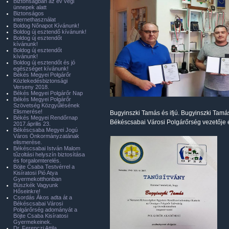
Biztonságban az év végi
ünnepek alatt
Biztonságos
internethasználat
Boldog Nőnapot Kívánunk!
Boldog új esztendő kívánunk!
Boldog új esztendőt
kívánunk!
Boldog új esztendőt
kívánunk!
Boldog új esztendőt és jó
egészséget kívánunk!
Békés Megyei Polgárőr
Közlekedésbiztonsági
Verseny 2018.
Békés Megyei Polgárőr Nap
Békés Megyei Polgárőr
Szövetség Közgyűlésének
Elismerése!
Bugyinszki Tamás és ifjú. Bugyinszki Tamá
Békés Megyei Rendőrnap
Békéscsabai Városi Polgárőrség vezetője 
2017.április 23.
Békéscsaba Megyei Jogú
Város Önkormányzatának
elismerése.
Békéscsabai István Malom
tűzoltási helyszín biztosítása
és forgalomterelés.
Böjte Csaba Testvérrel a
Kisíratosi Pió Atya
Gyermekotthonban
Büszkék Vagyunk
Hőseinkre!
Csordás Ákos adta át a
Békéscsabai Városi
Polgárőrség adományát a
Böjte Csaba Kisíratosi
Gyermekeinek.
Dr. Ferenczi Attila