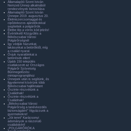
Államalapító Szent István
Nemzeti Ünnep alkalmából
rendezvények biztosítása
Államalapító Szent István
Ünnepe 2019. augusztus 20.
Élelmiszercsomaggal és
cipődobozos ajándékokkal
segítettek a polgárőrök.
Életbe lép a vörös kód jelzés!
Évértékelő Közgyűlés a
Békéscsabai Városi
Polgárőrségnél
Így védjük házunkat,
lakásunkat a betörőktől, míg
a család nyaral.
Óvjuk nyaralóinkat a
betörések ellen!
Újabb 150 település
csatlakozott az Országos
Polgárőr Szövetség
Bűnmegelőzési
mintaprogramjához
Ünnepek után is segítünk, és
figyelemmel kísérünk több
Békéscsabai hajléktalant
Őszinte részvétünk a
Családnak!
Őszinte részvétünk a
Családnak!
„Békéscsabai Városi
Polgárőrség a tanévkezdés
biztonságáért” Vigyázzunk a
gyermekekre!
„Jót tenni” Karácsonyi
adományok a rászoruló
családokért!
„POLGÁRŐRÖK A