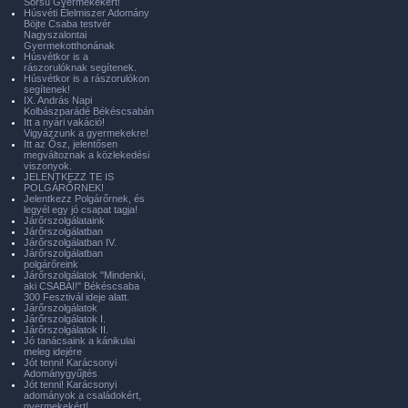
Sorsú Gyermekekért!
Húsvéti Élelmiszer Adomány
Böjte Csaba testvér
Nagyszalontai
Gyermekotthonának
Húsvétkor is a
rászorulóknak segítenek.
Húsvétkor is a rászorulókon
segítenek!
IX. András Napi
Kolbászparádé Békéscsabán
Itt a nyári vakáció!
Vigyázzunk a gyermekekre!
Itt az Ősz, jelentősen
megváltoznak a közlekedési
viszonyok.
JELENTKEZZ TE IS
POLGÁRŐRNEK!
Jelentkezz Polgárőrnek, és
legyél egy jó csapat tagja!
Járőrszolgálataink
Járőrszolgálatban
Járőrszolgálatban IV.
Járőrszolgálatban
polgárőreink
Járőrszolgálatok "Mindenki,
aki CSABAI!" Békéscsaba
300 Fesztivál ideje alatt.
Járőrszolgálatok
Járőrszolgálatok I.
Járőrszolgálatok II.
Jó tanácsaink a kánikulai
meleg idejére
Jót tenni! Karácsonyi
Adománygyűjtés
Jót tenni! Karácsonyi
adományok a családokért,
gyermekekért!