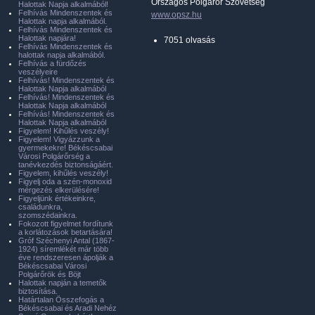
Országos Polgárőr Szövetség
Halottak Napja alkalmából!
Felhívás Mindenszentek és
www.opsz.hu
Halottak napja alkalmából.
Felhívás Mindenszentek és
Halottak napjára!
7051 olvasás
Felhívás Mindenszentek és
halottak napja alkalmából.
Felhívás a fürdőzés
veszélyeire
Felhívás! Mindenszentek és
Halottak Napja alkalmából
Felhívás! Mindenszentek és
Halottak Napja alkalmából
Felhívás! Mindenszentek és
Halottak Napja alkalmából
Figyelem! Kihűlés veszély!
Figyelem! Vigyázzunk a
gyermekekre! Békéscsabai
Városi Polgárőrség a
tanévkezdés biztonságáért.
Figyelem, kihűlés veszély!
Figyelj oda a szén-monoxid
mérgezés elkerülésére!
Figyeljünk értékeinkre,
családunkra,
szomszédainkra.
Fokozott figyelmet fordítunk
a korlátozások betartására!
Gróf Széchenyi Antal (1867-
1924) síremlékét már több
éve rendszeresen ápolják a
Békéscsabai Városi
Polgárőrök és Böjt
Halottak napján a temetők
biztosítása.
Határtalan Összefogás a
Békéscsabai és Aradi Nehéz