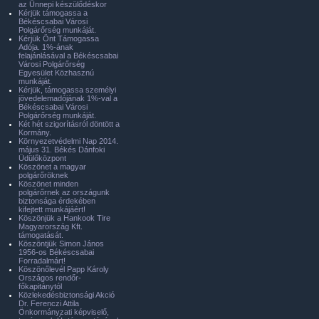
az Ünnepi készülődéskor
Kérjük támogassa a
Békéscsabai Városi
Polgárőrség munkáját.
Kérjük Önt Támogassa
Adója. 1%-ának
felajánlásával a Békéscsabai
Városi Polgárőrség
Egyesület Közhasznú
munkáját.
Kérjük, támogassa személyi
jövedelemadójának 1%-val a
Békéscsabai Városi
Polgárőrség munkáját.
Két hét szigorításról döntött a
Kormány.
Környezetvédelmi Nap 2014.
május 31. Békés Dánfoki
Üdülőközpont
Köszönet a magyar
polgárőröknek
Köszönet minden
polgárőrnek az országunk
biztonsága érdekében
kifejtett munkájáért!
Köszönjük a Hankook Tire
Magyarország Kft.
támogatását.
Köszöntjük Simon János
1956-os Békéscsabai
Forradalmárt!
Köszönőlevél Papp Károly
Országos rendőr-
főkapitánytól
Közlekedésbiztonsági Akció
Dr. Ferenczi Attila
Önkormányzati képviselő,