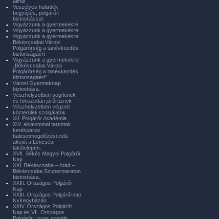
álma!
Veszélyes hulladék
begyűjtés, polgárőri
biztosítással.
Vigyázzunk a gyermekekre
Vigyázzunk a gyermekekre!
Vigyázzunk a gyermekekre!
Békéscsabai Városi
Polgárőrség a tanévkezdés
biztonságáért
Vigyázzunk a gyermekekre!
„Békéscsabai Városi
Polgárőrség a tanévkezdés
biztonságáért”
Városi Gyermeknap
biztosítása.
Vészhelyzetben segítenek
és fokozottan járőröznek
Vészhelyzetben végzett
közterületi szolgálatok
XII. Polgárőr Akadémia
XIV. alkalommal tartottak
kerékpáros
balesetmegelőzési célú
akciót a Lencsési
lakótelepen.
XVII. Békés Megyei Polgárőr
Nap
XXI. Békéscsaba – Arad –
Békéscsaba Szupermaraton
biztosítása.
XXIII. Országos Polgárőr
Nap
XXIII. Országos Polgárőrnap
Nyíregyházán.
XXIV. Országos Polgárőr
Nap és VII. Országos
Polgárőr Lovas szemle