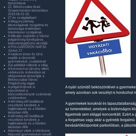
biztosítások
22, Békéscsaba-Arad
Szupermaraton biztosítása
2019.06.01-02.
27 év szolgálatban!
A Megyeszékhely
lakosságának nyugalma és
biztonsága érdekében
önkéntesen szolgálnak.
A Mikulás segítette a Városi
polgárőrség kerékpáros
balesetmegelőzési akcióját.
A POLGÁRŐRÖK NAPJA
Június 27.
A határon innen és túl is
segítik a rászoruló
gyermekeket, családokat!
A jó példától változik a világ
A koronavírus járvány elleni
védekezés érdekében az
oltópontokat biztosítják a
Békéscsabai Városi
Polgárőrség tagjai.
A polgárőröknek is
A nyári szünidő beköszöntével a gyermekek 
köszönhető a
amely azonban sok veszélyt is hordozhat
bűncselekmények számának
csökkenése.
A téli hideg idő beálltával
A gyermekek koruknál és tapasztalatlansá
veszélybe kerülnek a
hajléktalanok és a fűtetlen
az ismeretekkel, amelyek a biztonságos kö
lakásban élők
figyelmük sem eléggé koncentrált. Ezért a
A téli hideg idő beálltával
veszélybe kerülnek a
a forgalmas vagy akár a gyérebb forgalmú u
hajléktalanok és a fűtetlen
bevásárlóközpontok parkolóiban, a játszót
lakásban élők
Adományt vittek a hátrányos
helyzetű gyermekeket nevelő