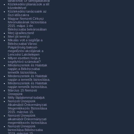
tanácsnok Úr támogatásával
Közlekedési jótanácsok a tél
közeledtével
Közlekedési tanácsaink az
őszi időszakra
Magyar Nemzeti Cirkusz
felvonulásának biztosítása
2015. május 1-én
Békéscsaba belvárosában
Merj újraéleszteni!
Mert jót tenni jó
Mikulás volt a segítője a
Békéscsabai Városi
Polgárőrség baleset-
megelőzési akciójának a
Lencsési Lakótelepen
Milyen esetben hívja a
segélyhívó számokat?
Mindenszentek és Halottak
napján a Békéscsabai
temetők biztosítása.
Mindenszentek és Halottak
napján a temetők biztosítása.
Mindenszentek és Halottak
napján temetők biztosítása.
Március 15 Nemzeti
Ünnepünk
Mély fájdalommal tudatjuk
Nemzeti Ünnepünk
Alkalmából Önkormányzati
Megemlékezés Biztosítása
2015. március 15.
Nemzeti Ünnepünk
alkalmából Önkormányzati
megemlékezés biztosítása
Nemzeti Ünnepünk
biztosítása Békéscsaba
2019. március 15.