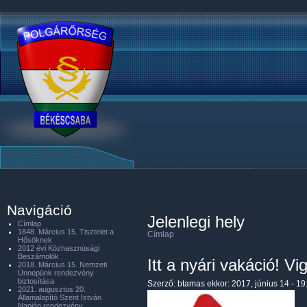
Navigáció
Jelenlegi hely
Címlap
1848. Március 15. Tisztelet a
Címlap
Hősöknek
2012 évi Közhasznúsági
Beszámolók
Itt a nyári vakáció! 
2018. Március 15. Nemzeti
Ünnepünk rendezvény
biztosítása
Szerző:
btamas
ekkor: 2017, június 14 - 19
2021. augusztus 20.
Államalapító Szent István
Napján rendezvény