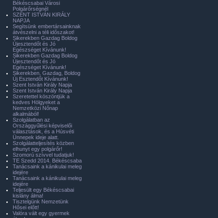
Békéscsabai Városi
Polgárőrségnél
SZENT ISTVÁN KIRÁLY
NAPJA
Segítsünk embertársainknak
átvészelni a téli időszakot!
Sikerekben Gazdag Boldog
Újesztendőt és Jó
Egészséget Kívánunk!
Sikerekben Gazdag Boldog
Újesztendőt és Jó
Egészséget Kívánunk!
Sikerekben, Gazdag, Boldog
Új Esztendőt Kívánunk!
Szent István Király Napja
Szent István Király Napja
Szeretettel köszöntjük a
kedves Hölgyeket a
Nemzetközi Nőnap
alkalmából!
Szolgálatban az
Országgyűlési képviselői
választások, és a Húsvéti
Ünnepek ideje alatt.
Szolgálatteljesítés közben
elhunyt egy polgárőr!
Szomorú szívvel tudatjuk!
TE Szedd 2014. Békéscsaba
Tanácsaink a kánikulai meleg
idejére
Tanácsaink a kánikulai meleg
idejére
Teljesült egy Békéscsabai
kislány álma!
Tisztelgünk Nemzetünk
Hősei előtt!
Valóra vált egy gyermek