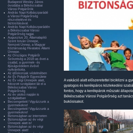
Budapesti Wesley János
óvodába a Békéscsabai
Városi Polgárőrök
András Napi Kolbászparádé
a Városi Polgárőrség
részvételével és
biztosításával.
András Napi Kolbászparádén
a Békéscsabai Városi
Polgárőrség tagjai.
Augusztus 20. Államalapító
Szent István Ünnepe,
Nemzeti Ünnep, a Magyar
Köztársaság Hivatalos Állami
Ünnepe.
Az Országos Polgárőr
Szövetség a 2018-as évet a
család, a gyermek- és
ifjúságvédelem évévé
nyilvánította.
Az időskorúak védelmében
Az Év Polgárőr Egyesülete
A vakáció alatt előszeretettel biciklizni a 
Az Év végi Ünnepek alatt,
fokozott szolgálatot lát el a
gyalogos és kerékpáros közlekedési szabály
Békéscsabai Városi
fontos, hogy a kerékpárok műszaki állapota
Polgárőrség
Az év utolsó napján is
Békéscsabai Városi Polgárőrség azt tanác
szolgálatban
bukósisakot.
Becsengettek! Vigyázzunk a
gyermekekre!
Becsöngettek! Vigyázzunk a
gyermekekre!
Biztonságban az interneten
Biztonságban az év végi
Ünnepek alatt is!
Biztonságban az év végi
Ünnepek alatt!