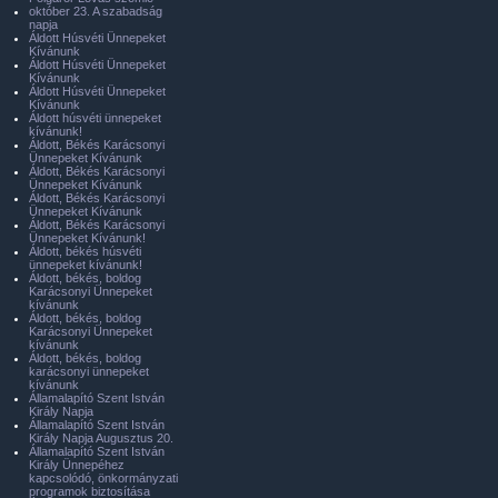
október 23. A szabadság
napja
Áldott Húsvéti Ünnepeket
Kívánunk
Áldott Húsvéti Ünnepeket
Kívánunk
Áldott Húsvéti Ünnepeket
Kívánunk
Áldott húsvéti ünnepeket
kívánunk!
Áldott, Békés Karácsonyi
Ünnepeket Kívánunk
Áldott, Békés Karácsonyi
Ünnepeket Kívánunk
Áldott, Békés Karácsonyi
Ünnepeket Kívánunk
Áldott, Békés Karácsonyi
Ünnepeket Kívánunk!
Áldott, békés húsvéti
ünnepeket kívánunk!
Áldott, békés, boldog
Karácsonyi Ünnepeket
kívánunk
Áldott, békés, boldog
Karácsonyi Ünnepeket
kívánunk
Áldott, békés, boldog
karácsonyi ünnepeket
kívánunk
Államalapító Szent István
Király Napja
Államalapító Szent István
Király Napja Augusztus 20.
Államalapító Szent István
Király Ünnepéhez
kapcsolódó, önkormányzati
programok biztosítása