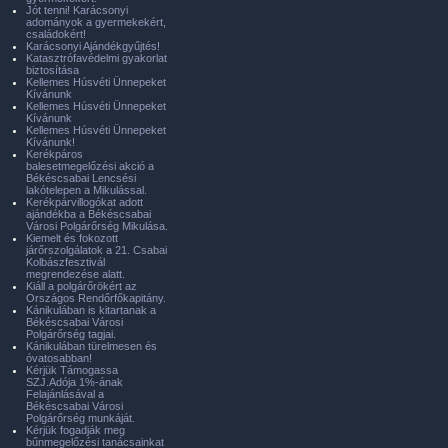
Jót tenni! Karácsonyi
adományok a gyermekekért,
családokért!
Karácsonyi Ajándékgyűjtés!
Katasztrófavédelmi gyakorlat
biztosítása
Kellemes Húsvéti Ünnepeket
Kívánunk
Kellemes Húsvéti Ünnepeket
Kívánunk
Kellemes Húsvéti Ünnepeket
Kívánunk!
Kerékpáros
balesetmegelőzési akció a
Békéscsabai Lencsési
lakótelepen a Mikulással.
Kerékpárvillogókat adott
ajándékba a Békéscsabai
Városi Polgárőrség Mikulása.
Kiemelt és fokozott
járőrszolgálatok a 21. Csabai
Kolbászfesztivál
megrendezése alatt.
Kiáll a polgárőrökért az
Országos Rendőrfőkapitány.
Kánikulában is kitartanak a
Békéscsabai Városi
Polgárőrség tagjai.
Kánikulában türelmesen és
óvatosabban!
Kérjük Támogassa
SZJ.Adója 1%-ának
Felajánlásával a
Békéscsabai Városi
Polgárőrség munkáját.
Kérjük fogadják meg
bűnmegelőzési tanácsainkat