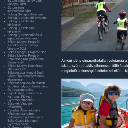
Biztonságban az év végi
ünnepek alatt
Biztonságos
internethasználat
Boldog Nőnapot Kívánunk!
Boldog új esztendő kívánunk!
Boldog új esztendőt
kívánunk!
Boldog új esztendőt
kívánunk!
Boldog új esztendőt és jó
egészséget kívánunk!
Békés Megyei Polgárőr
Közlekedésbiztonsági
Verseny 2018.
Békés Megyei Polgárőr Nap
Békés Megyei Polgárőr
Szövetség Közgyűlésének
A nyári idény elmaradhatatlan velejárója 
Elismerése!
iskolai szünidőt aktív pihenéssel töltő fiat
Békés Megyei Rendőrnap
2017.április 23.
megfelelő biztonsági feltételekkel ellátott 
Békéscsaba Megyei Jogú
Város Önkormányzatának
elismerése.
Békéscsabai István Malom
tűzoltási helyszín biztosítása
és forgalomterelés.
Böjte Csaba Testvérrel a
Kisíratosi Pió Atya
Gyermekotthonban
Büszkék Vagyunk
Hőseinkre!
Csordás Ákos adta át a
Békéscsabai Városi
Polgárőrség adományát a
Böjte Csaba Kisíratosi
Gyermekeinek.
Dr. Ferenczi Attila