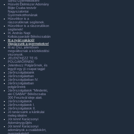
Sorsú Gyermekekért!
Húsvéti Élelmiszer Adomány
Böjte Csaba testvér
Nagyszalontai
Gyermekotthonának
Húsvétkor is a
rászorulóknak segítenek.
Húsvétkor is a rászorulókon
segítenek!
IX. András Napi
Kolbászparádé Békéscsabán
Itt a nyári vakáció!
Vigyázzunk a gyermekekre!
Itt az Ősz, jelentősen
megváltoznak a közlekedési
viszonyok.
JELENTKEZZ TE IS
POLGÁRŐRNEK!
Jelentkezz Polgárőrnek, és
legyél egy jó csapat tagja!
Járőrszolgálataink
Járőrszolgálatban
Járőrszolgálatban IV.
Járőrszolgálatban
polgárőreink
Járőrszolgálatok "Mindenki,
aki CSABAI!" Békéscsaba
300 Fesztivál ideje alatt.
Járőrszolgálatok
Járőrszolgálatok I.
Járőrszolgálatok II.
Jó tanácsaink a kánikulai
meleg idejére
Jót tenni! Karácsonyi
Adománygyűjtés
Jót tenni! Karácsonyi
adományok a családokért,
gyermekekért!