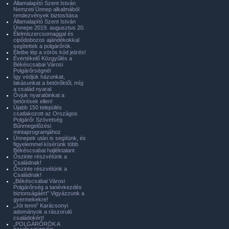
Államalapító Szent István
Nemzeti Ünnep alkalmából
rendezvények biztosítása
Államalapító Szent István
Ünnepe 2019. augusztus 20.
Élelmiszercsomaggal és
cipődobozos ajándékokkal
segítettek a polgárőrök.
Életbe lép a vörös kód jelzés!
Évértékelő Közgyűlés a
Békéscsabai Városi
Polgárőrségnél
Így védjük házunkat,
lakásunkat a betörőktől, míg
a család nyaral.
Óvjuk nyaralóinkat a
betörések ellen!
Újabb 150 település
csatlakozott az Országos
Polgárőr Szövetség
Bűnmegelőzési
mintaprogramjához
Ünnepek után is segítünk, és
figyelemmel kísérünk több
Békéscsabai hajléktalant
Őszinte részvétünk a
Családnak!
Őszinte részvétünk a
Családnak!
„Békéscsabai Városi
Polgárőrség a tanévkezdés
biztonságáért” Vigyázzunk a
gyermekekre!
„Jót tenni” Karácsonyi
adományok a rászoruló
családokért!
„POLGÁRŐRÖK A