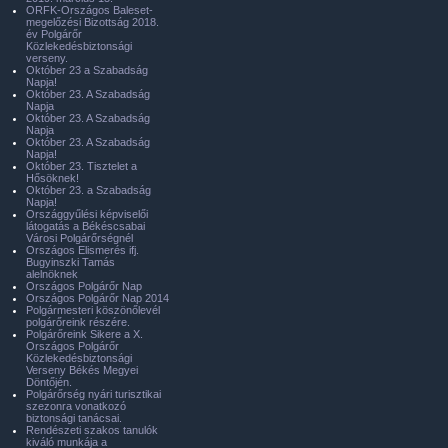
ORFK-Országos Baleset-
megelőzési Bizottság 2018.
év Polgárőr
Közlekedésbiztonsági
verseny.
Október 23 a Szabadság
Napja!
Október 23. A Szabadság
Napja
Október 23. A Szabadság
Napja
Október 23. A Szabadság
Napja!
Október 23. Tisztelet a
Hősöknek!
Október 23. a Szabadság
Napja!
Országgyűlési képviselői
látogatás a Békéscsabai
Városi Polgárőrségnél
Országos Elismerés ifj.
Bugyinszki Tamás
alelnöknek
Országos Polgárőr Nap
Országos Polgárőr Nap 2014
Polgármesteri köszönőlevél
polgárőreink részére.
Polgárőreink Sikere a X.
Országos Polgárőr
Közlekedésbiztonsági
Verseny Békés Megyei
Döntőjén.
Polgárőrség nyári turisztikai
szezonra vonatkozó
biztonsági tanácsai.
Rendészeti szakos tanulók
kiváló munkája a