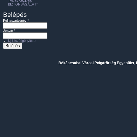
TANÉVKEZDÉS
BIZTONSÁGÁÉRT”
Belépés
Felhasználónév
*
Jelszó
*
Új jelszó igénylése
Békéscsabai Városi Polgárőrség Egyesület, H