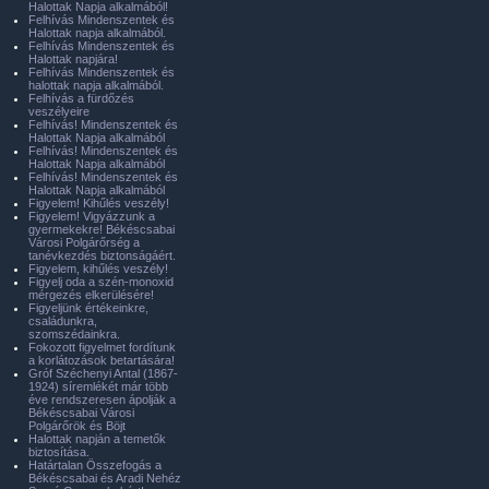
Halottak Napja alkalmából!
Felhívás Mindenszentek és
Halottak napja alkalmából.
Felhívás Mindenszentek és
Halottak napjára!
Felhívás Mindenszentek és
halottak napja alkalmából.
Felhívás a fürdőzés
veszélyeire
Felhívás! Mindenszentek és
Halottak Napja alkalmából
Felhívás! Mindenszentek és
Halottak Napja alkalmából
Felhívás! Mindenszentek és
Halottak Napja alkalmából
Figyelem! Kihűlés veszély!
Figyelem! Vigyázzunk a
gyermekekre! Békéscsabai
Városi Polgárőrség a
tanévkezdés biztonságáért.
Figyelem, kihűlés veszély!
Figyelj oda a szén-monoxid
mérgezés elkerülésére!
Figyeljünk értékeinkre,
családunkra,
szomszédainkra.
Fokozott figyelmet fordítunk
a korlátozások betartására!
Gróf Széchenyi Antal (1867-
1924) síremlékét már több
éve rendszeresen ápolják a
Békéscsabai Városi
Polgárőrök és Böjt
Halottak napján a temetők
biztosítása.
Határtalan Összefogás a
Békéscsabai és Aradi Nehéz