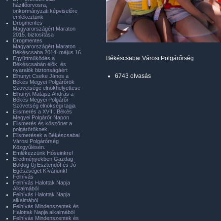
házifőorvosra,
önkormányzati képviselőre
emlékeztünk
Drogmentes
Magyarországért Maraton
2015. biztosítása
Drogmentes
Magyarországért Maraton
Békéscsaba 2014. május 16.
Békéscsabai Városi Polgárőrség
Együttműködés a
Békéscsabán élők, és
nyaralók biztonságáért
6743 olvasás
Elhunyt Cseke János a
Békés Megyei Polgárőrök
Szövetsége elnökhelyettese
Elhunyt Matajsz András a
Békés Megyei Polgárőr
Szövetség elnökségi tagja
Elismerés a XVIII. Békés
Megyei Polgárőr Napon
Elismerés és köszönet a
polgárőröknek.
Elismerések a Békéscsabai
Városi Polgárőrség
Közgyűlésén.
Emlékezzünk Hőseinkre!
Eredményekben Gazdag
Boldog Új Esztendőt és Jó
Egészséget Kívánunk!
Felhívás
Felhívás Halottak Napja
Alkalmából
Felhívás Halottak Napja
alkalmából
Felhívás Mindenszentek és
Halottak Napja alkalmából
Felhívás Mindenszentek és